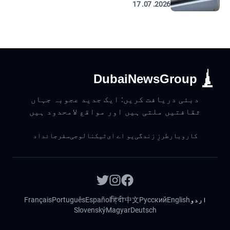
2026. 07. 17
DubaiNewsGroup
دبئی دریافت کریں: ایک جدید عجوبہ جہاں
ثقافتیں ملتی ہیں اور مواقع لامحدود ہیں
کاروبار
طرزِ زندگی
یو اے ای
ٹیکنالوجی
سفر
جائداد
اردو
English
Русский
中文
हिंदी
Español
Português
Français
Slovenský
Magyar
Deutsch