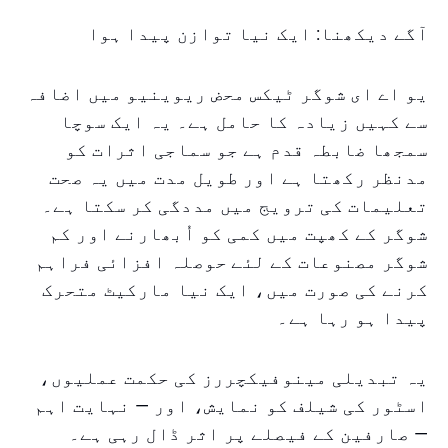
آگے دیکھنا: ایک نیا توازن پیدا ہوا
یو اے ای شوگر ٹیکس محض ریوینیو میں اضافہ
سے کہیں زیادہ کا حامل ہے۔ یہ ایک سوچا
سمجھا ضابطہ قدم ہے جو سماجی اثرات کو
مدنظر رکھتا ہے اور طویل مدت میں یہ صحت
تعلیمات کی ترویج میں مددگی کر سکتا ہے۔
شوگر کے کھپت میں کمی کو اُبھارنے اور کم
شوگر مصنوعات کے لئے حوصلہ افزائی فراہم
کرنے کی صورت میں، ایک نیا مارکیٹ متحرک
پیدا ہو رہا ہے۔
یہ تبدیلی مینوفیکچررز کی حکمت عملیوں،
اسٹور کی شیلف کو نمایش، اور — نہایت اہم
— صارفین کے فیصلے پر اثر ڈال رہی ہے۔