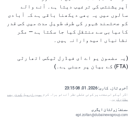
آپریشنتس کی ترغیب دیتا ہے۔ آنے والے
سالوں میں یہ بھی دیکھنا باقی ہے کہ آبادی
کو صحتمند شہور کی طرف طویل مدت میں کس قدر
کامیابی سے منتقل کیا جا سکتا ہے — مگر
نشانیاں امیدوارانہ ہیں۔
(یہ مضمون یو اے ای فیڈرل ٹیکس اتھارٹی
(FTA) کے بیان پر مبنی ہے۔)
آخری تازہ کاری:
2026. 01. 08 23:15
اگر آپ کو اس صفحے پر کوئی غلطی نظر آئے تو براہ کرم
ہمیں ای میل کے ذریعے
مطلع کریں
۔
مصنف: زولتان ایگری
egri.zoltan@dubainewsgroup.com