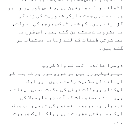
اٹھانے والے صارفین ہیں، خاص طور پر وہ جو
پہلے سے ہی صحت مارکی شعوریت کی زندگی
گزارتے ہیں۔ کم شدہ ٹیکس بوجھ کی بدولت،
یہ مشروبات سستے بن گئے ہیں، اس طرح یہ
معاشرتی طبقات کے لئے زیادہ دستیاب ہو
گئے ہیں۔
دوسرا فائدہ اٹھانے والا گروپ
مینوفیکچررز ہیں جو فوری طور پر ضابطہ کو
اپنانے کی صلاحیت رکھتے ہیں اور ایک
لچکدار پروڈکٹ ترقی کی حکمت عملی اپناتے
ہیں۔ نئے مصنوعات کا آغاز، فارمولا کی
تبدیلی یا موجودہ نسخوں کی ترمیم اب صرف
ایک مسابقتی فضیلت نہیں بلکہ ایک ضرورت
ہے۔