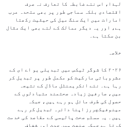
لہذا، اس نئے ضابطہ کا تعارف نہ صرف
اقتصادی بلکہ سماجی طور پر بھی متحدہ عرب
امارات میں ایک سنگ میل کی حیثیت رکھتا
ہے، اور یہ دیگر ممالک کے لئے بھی ایک مثال
بن سکتا ہے۔
خلاصہ
۲۰۲۶ کا شوگر ٹیکس میں تبدیلی یو اے ای کے
مشروباتی مارکیٹ کو مکمل طور پر تبدیل کر
رہا ہے۔ نئے انکریمنٹل ماڈل کے نتیجہ
میں، صارفین زیادہ صحتمند متبادلوں کے
حصول کی طرف مائل ہو رہے ہیں، جبکہ
مینوفیکچررز اپنا دائرہ تبدیل کر رہے
ہیں۔ یہ سسٹم صحت پالیسی کے مقاصد کی خدمت
کرتا ہے جبکہ صنعت میں جدت اور شفاف