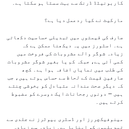
کاربونیٹڈ ڈرنک سے بہت سستا ہو سکتا ہے۔
مارکیٹ نے کیا ردعمل دیا ہے؟
صارف کی قیمتوں میں تبدیلی حساسیت دکھاتی
ہے۔ اسٹورز میں یہ دیکھنا ممکن ہے کہ
زیادہ شوگر والے مشروبات کی فروخت میں
کمی آئی ہے، جبکہ کم یا بغیر شوگر مشروبات
کی طلب میں نمایاں اضافہ ہوا ہے۔ کچھ
صارفین قیمت کے لحاظ سے حساس ہوتے ہیں، جب
کہ دیگر صحت مندانہ متبادل کو بخوشی چنتے
ہیں — دونوں رجحانات ایک دوسرے کو مضبوط
کرتے ہیں۔
مینوفیکچررز اور ڈسٹری بیوٹرز نے جلدی سے
تبدیلیوں کو اپنایا ہے۔ زیادہ سے زیادہ