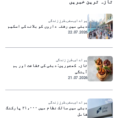
تازہ ترین خبریں
یو اے ای, سفر, طرزِ زندگی
دبئی میں رشتہ داروں کو بلانے کی اسکیم
2026. 07. 22
یو اے ای, طرزِ زندگی
تازہ کھجوریں: دبئی کی ثقافت اور ہم
آہنگی
2026. 07. 21
یو اے ای, سفر, طرزِ زندگی
دبئی میں سالک نظام میں ۲۱،۰۰۰ پارکنگ
شامل