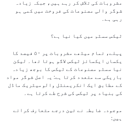
مشروبات کی تلاش کر رہے ہیں، جبکہ زیادہ
شوگر والی مصنوعات کی فروخت میں کمی ہو
رہی ہے۔
ٹیکس سسٹم میں کیا نیا ہے؟
پہلے، تمام میٹھے مشروبات پر ۵۰ فیصد کا
یکساں ایکسائز ٹیکس لاگو ہوتا تھا۔ لیکن
نیا سسٹم مصنوعات کے ٹیکس کا بوجھ زیادہ
باریکی سے متعدد کرتا ہے: یہ اصل شوگر مواد
کے مطابق ایک انکریمنٹل والومیٹریک ماڈل
کی بنیاد پر ٹیکس کی شرح طے کرتا ہے۔
موجودہ ضابطہ نے تین درجے متعارف کرائے
ہیں: