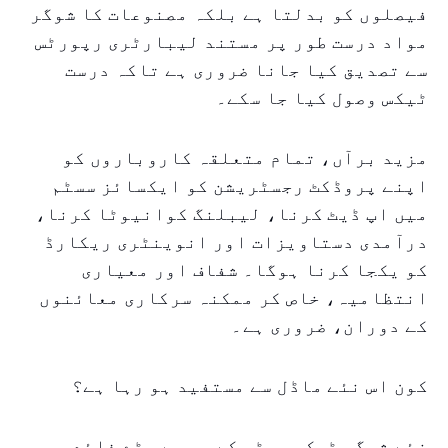
فیصلوں کو بدلتا ہے بلکہ مصنوعات کا شوگر
مواد درست طور پر مستند لیبارٹری رپورٹس
سے تصدیق کیا جانا ضروری ہے تاکہ درست
ٹیکس وصول کیا جا سکے۔
مزید برآں، تمام متعلقہ کاروباروں کو
اپنے پروڈکٹ رجسٹریشن کو ایکسائز سسٹم
میں اپ ڈیٹ کرنا، لیبلنگ کوانیوٹا کرنا،
درآمدی دستاویزات اور انوینٹری ریکارڈ
کو یکجا کرنا ہوگا۔ شفاف اور معیاری
انتظامیہ، خاص کر ممکنہ سرکاری معائنوں
کے دوران، ضروری ہے۔
کون اس نئے ماڈل سے مستفید ہو رہا ہے؟
نئے شوگر ٹیکس سسٹم کے سب سے بڑے فائدہ