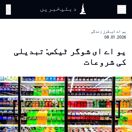
دبئیخبریں
تلاش
یو اے ای, طرزِ زندگی
2026. 01. 08
یو اے ای شوگر ٹیکس: تبدیلی
کی شروعات