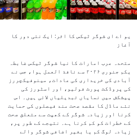
یو اے ای شوگر ٹیکس کا اثر: ایک نئی دور کا
آغاز
متحدہ عرب امارات کا نیا شوگر ٹیکس ضابطہ
یکم جنوری ۲۰۲۶ سے نافذ العمل ہوا، جس نے
آبادی کی خریداری کی عادات، مینوفیکچررز
کی پروڈکٹ پورٹ فولیو، اور اسٹورز کی
پیشکش میں نمایاں تبدیلیاں لائی ہیں۔ اس
نئے ماڈل کا مقصد صحت مند فیصلوں کی حمایت
کرنا اور زیادہ شوگر کے کھپت سے متعلق صحت
کے خطرات کو کم کرنا ہے۔ نتیجے کے طور پر،
زیادہ لوگ کم یا بغیر اضافی شوگر والے