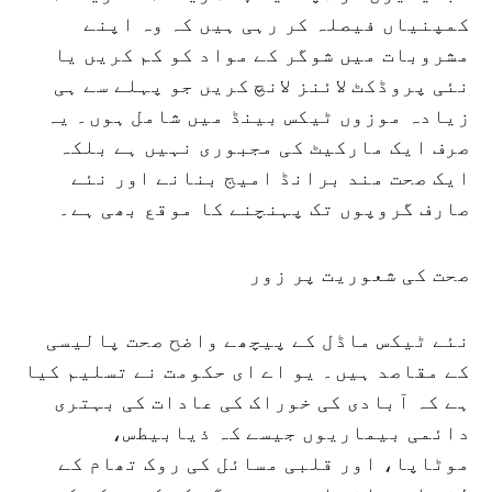
کمپنیاں فیصلہ کر رہی ہیں کہ وہ اپنے
مشروبات میں شوگر کے مواد کو کم کریں یا
نئی پروڈکٹ لائنز لانچ کریں جو پہلے سے ہی
زیادہ موزوں ٹیکس بینڈ میں شامل ہوں۔ یہ
صرف ایک مارکیٹ کی مجبوری نہیں ہے بلکہ
ایک صحت مند برانڈ امیج بنانے اور نئے
صارف گروپوں تک پہنچنے کا موقع بھی ہے۔
صحت کی شعوریت پر زور
نئے ٹیکس ماڈل کے پیچھے واضح صحت پالیسی
کے مقاصد ہیں۔ یو اے ای حکومت نے تسلیم کیا
ہے کہ آبادی کی خوراک کی عادات کی بہتری
دائمی بیماریوں جیسے کہ ذیابیطس،
موٹاپا، اور قلبی مسائل کی روک تھام کے