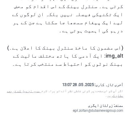
کرتی ہے۔ سنٹرل بینک کے اس اقدام کو محض
ایک تکنیکی فیصلہ نہیں بلکہ ان لوگوں کے
لیے ایک پیغام سمجھا جا سکتا ہے جن کے ہر
درہم کی اہمیت ہوتی ہے۔
(اس مضمون کا ماخذ سنٹرل بینک کا اعلان ہے۔)
img_alt: ایک آدمی کا ہاتھ مختلف مالیت کے
بینک نوٹوں کو احتیاط سے منتخب کرتا ہے۔
آخری تازہ کاری:
2025. 05. 28 13:07
اگر آپ کو اس صفحے پر کوئی غلطی نظر آئے تو براہ کرم
ہمیں ای میل کے ذریعے
مطلع کریں
۔
مصنف: زولتان ایگری
egri.zoltan@dubainewsgroup.com