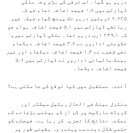
درہم ہو گیا۔ اس ترقی کی بڑی وجہ ملکی
ڈپازٹس میں ۰.۸ فیصد اضافہ تھا، جو کہ
۲.۶۲۵ ٹریلین درہم تک پہنچ گیا، جبکہ غیر
رہائشی ڈپازٹس میں ۵.۱ فیصد اضافہ ہوا، جو
کہ ۲۴۹.۱ ارب درہم تھا۔ ملکی ڈپازٹس میں،
حکومتی اداروں نے ۳.۸ فیصد اضافہ دیکھا،
نجی شعبے نے ۱.۴ فیصد اضافہ دیکھا، اور غیر
بینک مالیاتی اداروں نے ڈپازٹس میں ۵.۶
فیصد اضافہ دیکھا۔
آئندہ مستقبل میں کیا توقع کی جا سکتی ہے؟
سنٹرل بینک فی الحال ریٹیل سیکٹر اور
کریڈٹ مارکیٹ پر کم از کم بیلنس بڑھانے کے
ممکنہ نتائج کا تجزیہ کر رہا ہے۔ فیصلے کو
حتمی شکل دینے سے پہلے، وہ یقینی طور پر