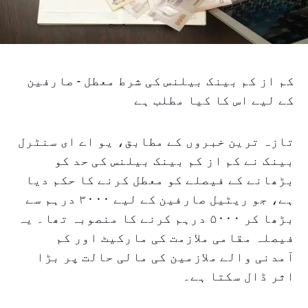
کم از کم بینک بیلنس کی شرط معطل - صارفین
کے لیے اس کا کیا مطلب ہے
تازہ ترین خبروں کے مطابق، یو اے ای سنٹرل
بینک نے کم از کم بینک بیلنس کی حد کو
بڑھانے کے فیصلے کو معطل کرنے کا حکم دیا
ہے، جو ریٹیل صارفین کے لیے ۳۰۰۰ درہم سے
بڑھا کر ۵۰۰۰ درہم کرنے کا منصوبہ تھا۔ یہ
فیصلہ مقامی ملازمت کی مارکیٹ اور کم
آمدنی والے ملازمین کی مالی حالت پر بڑا
اثر ڈال سکتا ہے۔