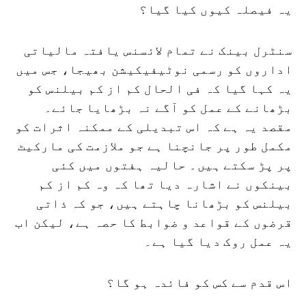
یہ فیصلہ کیوں کیا گیا؟
سنٹرل بینک نے تمام لائسنس یافتہ مالیاتی
اداروں کو رسمی نوٹیفیکیشن بھیجا، جس میں
یہ کہا گیا کہ فی الحال کم از کم بیلنس کو
بڑھانے کے عمل کو آگے نہ بڑھایا جائے۔
مقصد یہ ہے کہ اس تبدیلی کے ممکنہ اثرات کو
مکمل طور پر جانچنا ہے جو ملازمت کی مارکیٹ
پر پڑ سکتے ہیں۔ حالیہ ہفتوں میں کئی
بینکوں نے اشارہ دیا تھا کہ وہ کم از کم
بیلنس کو بڑھانا چاہتے ہیں، جو کہ ذاتی
قرضوں کے قواعد و ضوابط کا حصہ ہے، لیکن اب
یہ عمل روک دیا گیا ہے۔
اس قدم سے کس کو فائدہ ہو گا؟