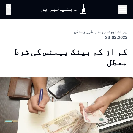
دبئیخبریں
تلاش
یو اے ای, کاروبار, طرزِ زندگی
2025. 05. 28
کم از کم بینک بیلنس کی شرط
معطل