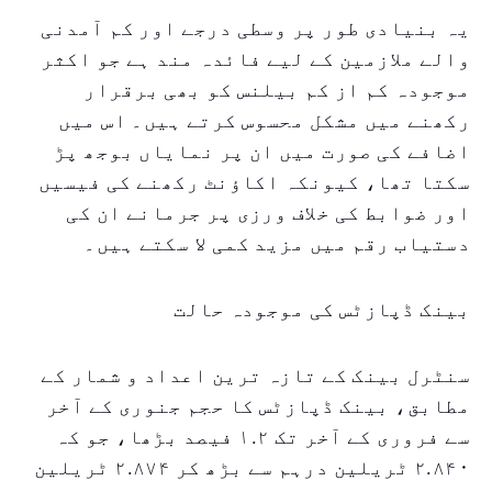
یہ بنیادی طور پر وسطی درجے اور کم آمدنی
والے ملازمین کے لیے فائدہ مند ہے جو اکثر
موجودہ کم از کم بیلنس کو بھی برقرار
رکھنے میں مشکل محسوس کرتے ہیں۔ اس میں
اضافے کی صورت میں ان پر نمایاں بوجھ پڑ
سکتا تھا، کیونکہ اکاؤنٹ رکھنے کی فیسیں
اور ضوابط کی خلاف ورزی پر جرمانے ان کی
دستیاب رقم میں مزید کمی لا سکتے ہیں۔
بینک ڈپازٹس کی موجودہ حالت
سنٹرل بینک کے تازہ ترین اعداد و شمار کے
مطابق، بینک ڈپازٹس کا حجم جنوری کے آخر
سے فروری کے آخر تک ۱.۲ فیصد بڑھا، جو کہ
۲.۸۴۰ ٹریلین درہم سے بڑھ کر ۲.۸۷۴ ٹریلین