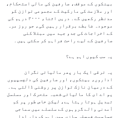
بینکوں کے موقف، صارفین کی مالی استحکام،
اور ملازمت کی مارکیٹ کے مجموعی توازن کو
مدنظر رکھیں گے۔ دریں اثنا، ۳۰۰۰ درہم کی
موجودہ ضابطے برقرار رہیں گی، جو روز مرہ
کے اخراجات کی جدو جہد میں مبتلا کئی
صارفین کے لیے راحت فراہم کر سکتی ہیں۔
یہ سب کیوں اہم ہے؟
یہ ترقی ایک بار پھر مالیاتی نگران
اداروں، بینکوں، اور صارفین کی دلچسپیوں
کے درمیان نازک توازن پر روشنی ڈالتی ہے۔
یو اے ای کا مالیاتی شعبہ متحرک اور مسلسل
تبدیل ہوتا رہتا ہے، لیکن خاص طور پر کم
آمدنی والے گروہوں کے سلسلے میں سماجی
حساسیت فیصلہ سازی میں اہم کردار ادا