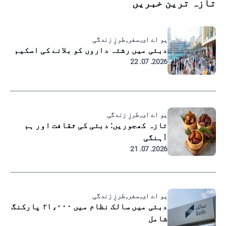
تازہ ترین خبریں
یو اے ای, سفر, طرزِ زندگی
دبئی میں رشتہ داروں کو بلانے کی اسکیم
2026. 07. 22
یو اے ای, طرزِ زندگی
تازہ کھجوریں: دبئی کی ثقافت اور ہم
آہنگی
2026. 07. 21
یو اے ای, سفر, طرزِ زندگی
دبئی میں سالک نظام میں ۲۱،۰۰۰ پارکنگ
شامل