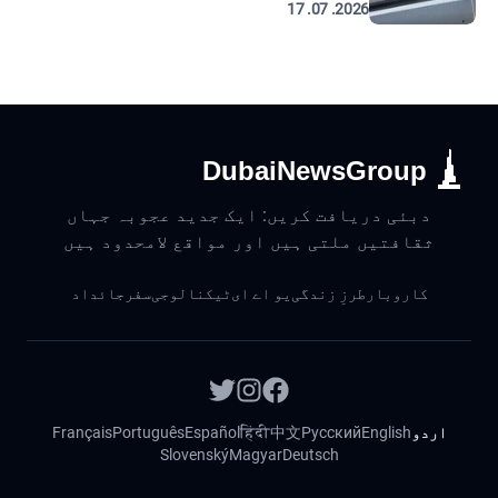
2026. 07. 17
DubaiNewsGroup
دبئی دریافت کریں: ایک جدید عجوبہ جہاں
ثقافتیں ملتی ہیں اور مواقع لامحدود ہیں
کاروبار
طرزِ زندگی
یو اے ای
ٹیکنالوجی
سفر
جائداد
اردو
English
Русский
中文
हिंदी
Español
Português
Français
Slovenský
Magyar
Deutsch