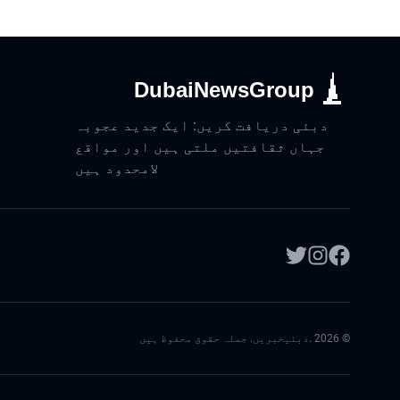
DubaiNewsGroup
دبئی دریافت کریں: ایک جدید عجوبہ
جہاں ثقافتیں ملتی ہیں اور مواقع
لامحدود ہیں
©
2026
.دبئیخبریں. جملہ حقوق محفوظ ہیں