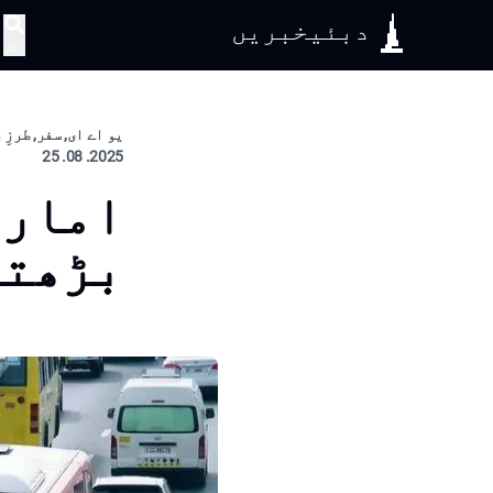
دبئیخبریں
تلاش
یو اے ای, سفر, طرزِ
2025. 08. 25
امارا
بڑھتی