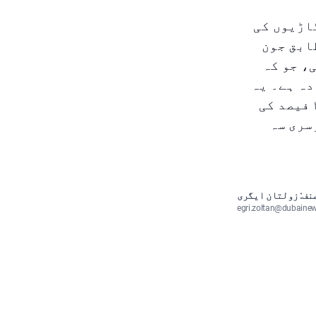
کوں پر گاڑیوں کی
ابق جون
ن تک پہنچ گئی، جو کہ
ارڈ شدہ ۴.۱۷ ملین کے قریباً ۳۹۰,۰۰۰ زیادہ ہے۔ یہ
سالانہ ۹.۳۵ فیصد کی بڑھوتری کی نمائندگی کرتا ہے، جو کہ ۲-۴ فیصد کی
سری سہ
نف: زولتان ایگری
egri.zoltan@dubaine