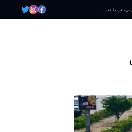
جی
سفر
جائداد