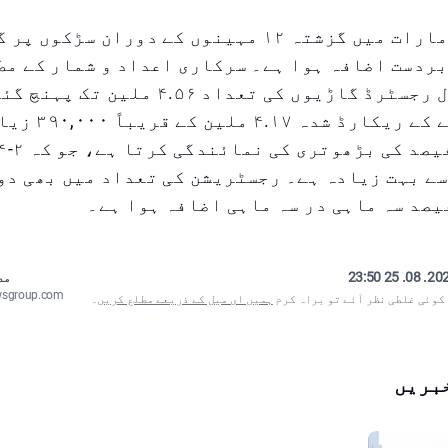
متحدہ عرب امارات میں گزشتہ ۱۲ مہینوں کے دوران سڑ
ردست اضافہ ہوا ہے۔ سرکاری اعداد و شمار کے مط
۲۰۲۵ تک فعال رجسٹرڈ گاڑیوں کی تعداد ۴.۵۶ ملی
ایک سال پہلے کے ریک
ے بہت زیادہ ہے۔ رجسٹریشن کی تعداد میں بھی دو
2025. 08. 25
مص
wsgroup.com
 کوئی غلطی نظر آئے تو براہ کرم
ہمیں ای میل کے ذریعے مطلع کریں
۔
بریں