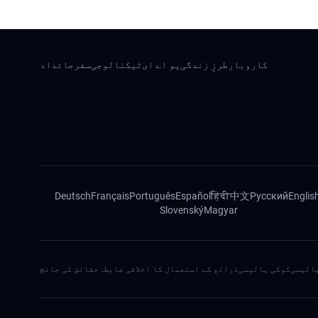
کاروبار
طرزِ زندگی
یو اے ای
ٹیکنالوجی
سفر
جائداد
Deutsch
Français
Português
Español
हिंदी
中文
Русский
Englis
Slovenský
Magyar
الیسی
کوکی پالیسی
ذرائع کے استعمال کا اخلاقی ضابطہ
حقائق کی جانچ