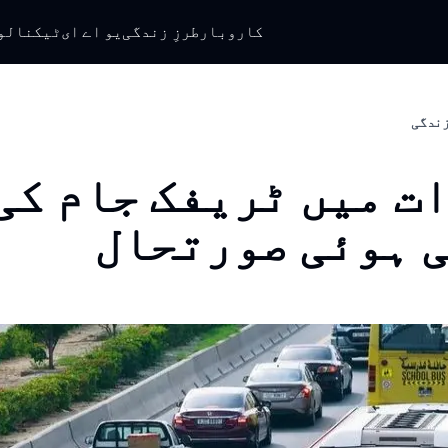
کاروبار
طرزِ زندگی
یو اے ای
ٹیکنالو
 زندگی
ت میں ٹریفک جام کی
 ہوئی صورتحال