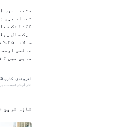
تعداد میں زب
عالمی اوسط س
ماہی میں ۲ فیصد سہ ماہی در سہ ماہی اضافہ ہوا ہے۔
آخری تازہ کاری:
 23:50
اگر آپ کو اس صفحے پر
تازہ ترین خ