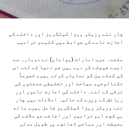
چار نئے وزیٹر ویزا کیٹگریز اور داخلے کی
اجازت نامے کی ضوابط میں کلیدی ترامیم
متحدہ عرب امارات (یواےای) نے دوبارہ سے
ایسے فیصلے کر دیے ہیں جو دنیا کے لئے اس
کی کھلے پن کو نمایاں کرتے ہیں، خصوصاً
تکنالوجی، سیاحت اور تخلیقی صنعتوں کی
ترقی کے لئے۔ داخلے کی اجازت ناموں اور
رہائش کے ویزے کے حالیہ اعلانات میں چار
نئے وزیٹر ویزا کیٹگریز شامل ہیں، ساتھ
ہی کچھ اہم ترامیم اور اضافے جو علاقے کی
معیشت اور سماجی ڈھانچے پر طویل مدتی