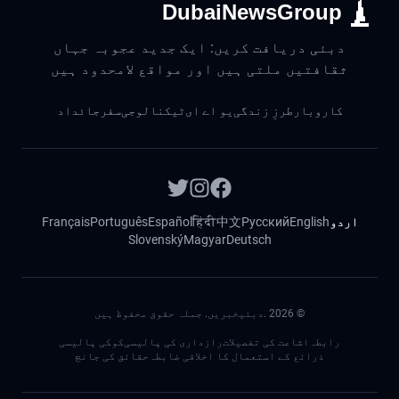
DubaiNewsGroup
دبئی دریافت کریں: ایک جدید عجوبہ جہاں
ثقافتیں ملتی ہیں اور مواقع لامحدود ہیں
کاروبار
طرزِ زندگی
یو اے ای
ٹیکنالوجی
سفر
جائداد
اردو
English
Русский
中文
हिंदी
Español
Português
Français
Slovenský
Magyar
Deutsch
©
2026
.دبئیخبریں. جملہ حقوق محفوظ ہیں
رابطہ
اشاعت کی تفصیلات
رازداری کی پالیسی
کوکی پالیسی
ذرائع کے استعمال کا اخلاقی ضابطہ
حقائق کی جانچ