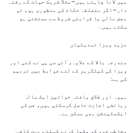
میں لانا چاہتے ہیں—مثلاً شریک حیات کے رشتہ
دار—اگر متعلقہ حکام کی منظوری ہو، تو
بعض مالی یا قرابتی شروط سے مستثنیٰ ہو
سکتے ہیں۔
مزید ویزا تبدیلیاں
مندرجہ بالا کے علاوہ، آئی سی پی نے کئی اور
ویزا کی کیٹگریز کے لئے ضوابط میں ترمیم
کی ہے:
بیوہ اور طلاق یافتہ خواتین ایک سالہ
رہائشی اجازت حاصل کرسکتی ہیں، جس کی
ایکسٹینشن بھی ممکن ہے۔
مخاطب خود کو مکمل کرنے کیلئے بہت کافی