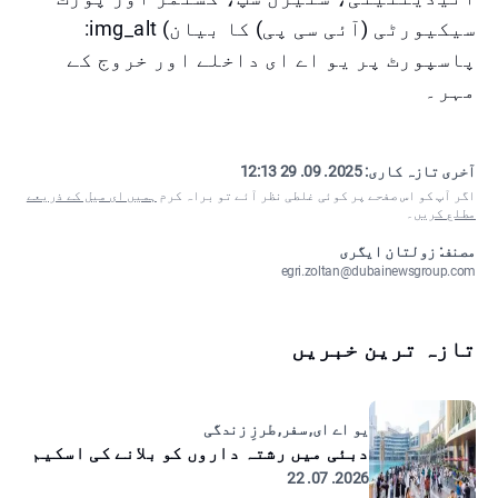
سیکیورٹی (آئی سی پی) کا بیان) img_alt:
پاسپورٹ پر یو اے ای داخلے اور خروج کے
مہر۔
آخری تازہ کاری:
2025. 09. 29 12:13
اگر آپ کو اس صفحے پر کوئی غلطی نظر آئے تو براہ کرم
ہمیں ای میل کے ذریعے
مطلع کریں
۔
مصنف: زولتان ایگری
egri.zoltan@dubainewsgroup.com
تازہ ترین خبریں
یو اے ای, سفر, طرزِ زندگی
دبئی میں رشتہ داروں کو بلانے کی اسکیم
2026. 07. 22