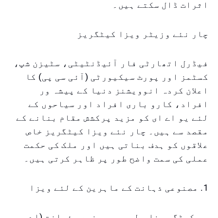
اثرات ڈال سکتے ہیں۔
چار نئے وزیٹر ویزا کیٹگریز
فیڈرل اتھارٹی فار آئیڈنٹیٹی، سٹیزن شپ،
کسٹمز اور پورٹ سیکیورٹی (آئی سی پی) کا
اعلان کردہ انوویشنز دنیا کے پیشہ ور
افراد، کارو باری افراد اور سیاحوں کے
لئے یو اے ای کو مزید پرکشش مقام بنانے کے
مقصد سے ہیں۔ چار نئے ویزا کیٹگریز خاص
علاقوں کو ہدف بناتی ہیں اور ملک کی حکمت
عملی کی سمت واضح طور پر ظاہر کرتی ہیں۔
1. مصنوعی ذہانت کے ماہرین کے لئے ویزا
یہ کیٹگری خاص طور پر مصنوعی ذہانت (اے