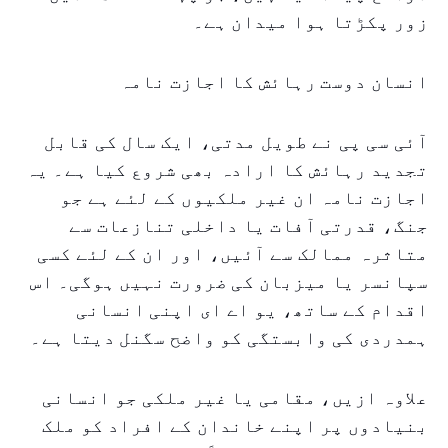
زور پکڑتا ہوا میدان ہے۔
انسان دوست رہائش کا اجازت نامہ
آئی سی پی نے طویل مدتی، ایک سال کی قابل
تجدید رہائش کا ارادہ بھی شروع کیا ہے۔ یہ
اجازت نامہ ان غیر ملکیوں کے لئے ہے جو
جنگ، قدرتی آفات یا داخلی تنازعات سے
متاثرہ ممالک سے آئیں، اور ان کے لئے کسی
سپانسر یا میزبان کی ضرورت نہیں ہوگی۔ اس
اقدام کے ساتھ، یو اے ای اپنی انسانی
ہمدردی کی وابستگی کو واضح سگنل دیتا ہے۔
علاوہ ازیں، مقامی یا غیر ملکی جو انسانی
بنیادوں پر اپنے خاندان کے افراد کو ملک