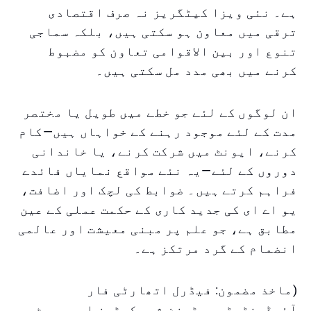
ہے۔ نئی ویزا کیٹگریز نہ صرف اقتصادی
ترقی میں معاون ہو سکتی ہیں، بلکہ سماجی
تنوع اور بین الاقوامی تعاون کو مضبوط
کرنے میں بھی مدد مل سکتی ہیں۔
ان لوگوں کے لئے جو خطے میں طویل یا مختصر
مدت کے لئے موجود رہنے کے خواہاں ہیں—کام
کرنے، ایونٹ میں شرکت کرنے، یا خاندانی
دوروں کے لئے—یہ نئے مواقع نمایاں فائدے
فراہم کرتے ہیں۔ ضوابط کی لچک اور اضافت،
یو اے ای کی جدید کاری کے حکمت عملی کے عین
مطابق ہے، جو علم پر مبنی معیشت اور عالمی
انضمام کے گرد مرتکز ہے۔
(ماخذ مضمون: فیڈرل اتھارٹی فار
آئیڈینٹیٹی، سٹیزن شپ، کسٹمز اور پورٹ