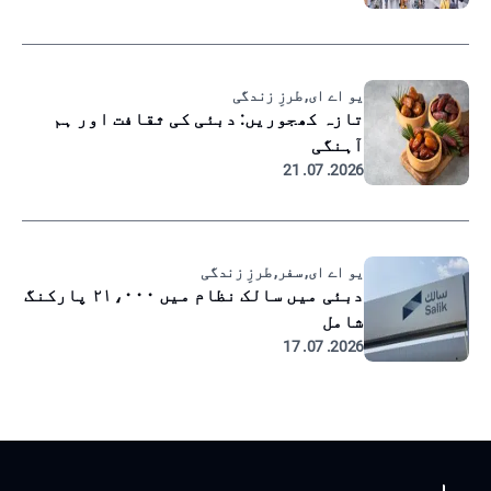
یو اے ای, طرزِ زندگی
تازہ کھجوریں: دبئی کی ثقافت اور ہم
آہنگی
2026. 07. 21
یو اے ای, سفر, طرزِ زندگی
دبئی میں سالک نظام میں ۲۱،۰۰۰ پارکنگ
شامل
2026. 07. 17