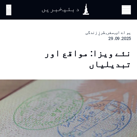
دبئیخبریں
تلاش
یو اے ای, سفر, طرزِ زندگی
2025. 09. 29
نئے ویزا: مواقع اور
تبدیلیاں