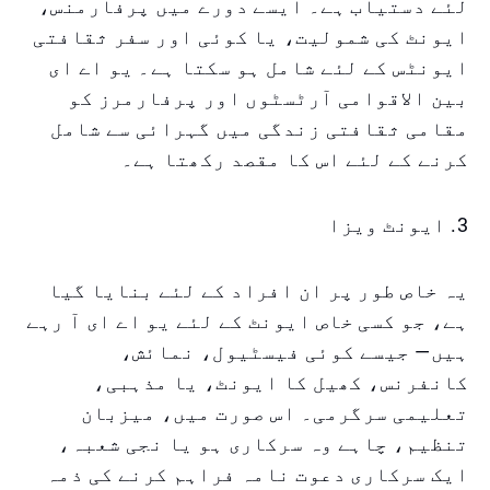
لئے دستیاب ہے۔ ایسے دورے میں پرفارمنس،
ایونٹ کی شمولیت، یا کوئی اور سفر ثقافتی
ایونٹس کے لئے شامل ہو سکتا ہے۔ یو اے ای
بین الاقوامی آرٹسٹوں اور پرفارمرز کو
مقامی ثقافتی زندگی میں گہرائی سے شامل
کرنے کے لئے اس کا مقصد رکھتا ہے۔
3. ایونٹ ویزا
یہ خاص طور پر ان افراد کے لئے بنایا گیا
ہے، جو کسی خاص ایونٹ کے لئے یو اے ای آ رہے
ہیں— جیسے کوئی فیسٹیول، نمائش،
کانفرنس، کھیل کا ایونٹ، یا مذہبی،
تعلیمی سرگرمی۔ اس صورت میں، میزبان
تنظیم، چاہے وہ سرکاری ہو یا نجی شعبہ،
ایک سرکاری دعوت نامہ فراہم کرنے کی ذمہ