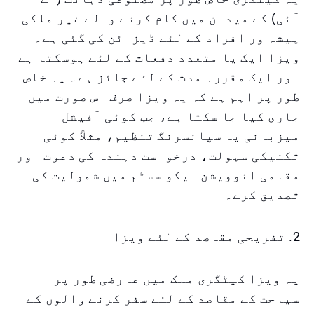
آئی) کے میدان میں کام کرنے والے غیر ملکی
پیشہ ور افراد کے لئے ڈیزائن کی گئی ہے۔
ویزا ایک یا متعدد دفعات کے لئے ہوسکتا ہے
اور ایک مقررہ مدت کے لئے جائز ہے۔ یہ خاص
طور پر اہم ہے کہ یہ ویزا صرف اس صورت میں
جاری کیا جا سکتا ہے، جب کوئی آفیشل
میزبانی یا سپانسرنگ تنظیم، مثلاً کوئی
تکنیکی سہولت، درخواست دہندہ کی دعوت اور
مقامی انوویشن ایکو سسٹم میں شمولیت کی
تصدیق کرے۔
2. تفریحی مقاصد کے لئے ویزا
یہ ویزا کیٹگری ملک میں عارضی طور پر
سیاحت کے مقاصد کے لئے سفر کرنے والوں کے