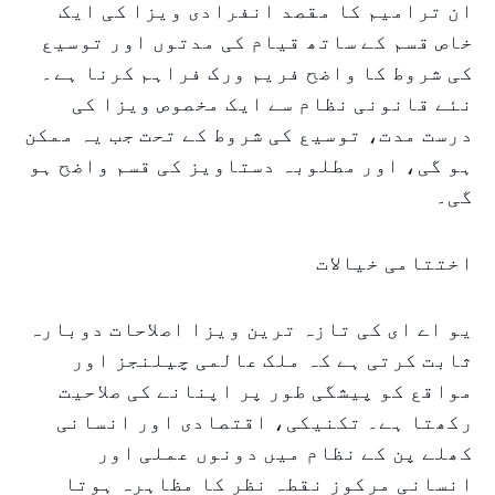
ان ترامیم کا مقصد انفرادی ویزا کی ایک
خاص قسم کے ساتھ قیام کی مدتوں اور توسیع
کی شروط کا واضح فریم ورک فراہم کرنا ہے۔
نئے قانونی نظام سے ایک مخصوص ویزا کی
درست مدت، توسیع کی شروط کے تحت جب یہ ممکن
ہو گی، اور مطلوبہ دستاویز کی قسم واضح ہو
گی۔
اختتامی خیالات
یو اے ای کی تازہ ترین ویزا اصلاحات دوبارہ
ثابت کرتی ہے کہ ملک عالمی چیلنجز اور
مواقع کو پیشگی طور پر اپنانے کی صلاحیت
رکھتا ہے۔ تکنیکی، اقتصادی اور انسانی
کھلے پن کے نظام میں دونوں عملی اور
انسانی مرکوز نقطہ نظر کا مظاہرہ ہوتا