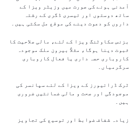
آمدنی ہونے کی صورت میں وزیٹر ویزا کے
ساتھ دوستوں اور تیسری ڈگری کے رشتہ
داروں کو دعوت دینے کی موقع مل سکتی ہیں۔
بزنس سکاوٹنگ ویزا کے لئے، مالی صلاحیت کا
ثبوت دینا ہوگا، مثلاً بیرون ملک موجودہ
کاروباری حصہ داری یا فعال کاروباری
سرگرمیاں۔
ٹرک ڈرائیورز کے ویزا کے لئے سپانسر کی
موجودگی اور صحت و مالی ضمانتیں ضروری
ہیں۔
زیادہ شفاف ضوابط اور توسیع کی تجاویز