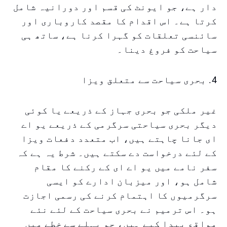
دار ہے، جو ایونٹ کی قسم اور دورانیہ شامل
کرتا ہے۔ اس اقدام کا مقصد کاروباری اور
سائنسی تعلقات کو گہرا کرنا ہے، ساتھ ہی
سیاحت کو فروغ دینا۔
4. بحری سیاحت سے متعلق ویزا
غیر ملکی جو بحری جہاز کے ذریعے یا کوئی
دیگر بحری سیاحتی سرگرمی کے ذریعے یو اے
ای جانا چاہتے ہیں، اب متعدد دفعات ویزا
کے لئے درخواست دے سکتے ہیں۔ شرط یہ ہے کہ
سفر نامے میں یو اے ای کے رکنے کا مقام
شامل ہو، اور میزبان ادارے کو ایسی
سرگرمیوں کا اہتمام کرنے کی رسمی اجازت
ہو۔ اس ترمیم نے بحری سیاحت کے لئے نئے
مواقع پیدا کیے ہیں، جو پہلے سے خطے میں