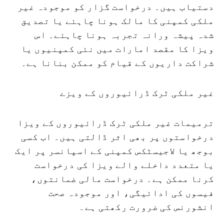
دستیاب ہیں۔ درخواست گزار کو موجودہ غیر
ملکی کمپنی کا مالک ہونا چاہئے یا تصدیق
شدہ پیشہ ورانہ تجربہ ہونا چاہئے۔ اس
ویزا کا مقصد امارات میں نئی کمپنیوں یا
شراکت داریوں کے قیام کو ممکن بنانا ہے۔
غیر ملکی ٹرک ڈرائیوروں کے ویزے
ترمیمات غیر ملکی ٹرک ڈرائیوروں کے ویزا
درخواستوں پر بھی اثر ڈالتی ہیں۔ اب کسی
بوجھ یا لاجیسٹکس کمپنی کے اسپانسر پر ایک
یا متعدد داخلے والے ویزا کی درخواست
کرنا ممکن ہے۔ درخواست مالی ضمانتوں،
فیسوں کی ادائیگی، اور موجودہ صحت
انشورنس کی ضرورت رکھتی ہے۔