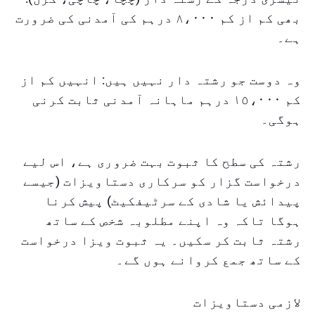
بھی کم از کم ٨،٠٠٠ درہم کی آمدنی کی ضرورت
ہے۔
وہ دوست جو رشتہ دار نہیں ہیں: انہیں کم از
کم ١٥،٠٠٠ درہم ماہانہ آمدنی ثابت کرنی
ہوگی۔
رشتہ کی سطح کا ثبوت بہت ضروری ہے، اس لیے
درخواست گزار کو سرکاری دستاویزات (جیسے
پیدائش یا شادی کے سرٹیفکیٹ) پیش کرنا
ہوگا تاکہ وہ اپنے مطلوبہ شخص کے ساتھ
رشتہ ثابت کر سکیں۔ یہ ثبوت ویزا درخواست
کے ساتھ جمع کروانے ہوں گے۔
لازمی دستاویزات