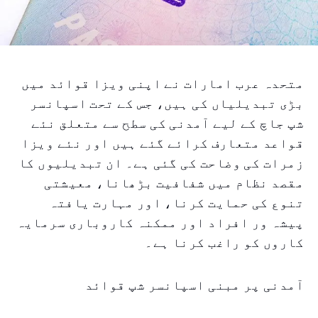
متحدہ عرب امارات نے اپنی ویزا قوائد میں
بڑی تبدیلیاں کی ہیں، جس کے تحت اسپانسر
شپ جاچ کے لیے آمدنی کی سطح سے متعلق نئے
قواعد متعارف کرائے گئے ہیں اور نئے ویزا
زمرات کی وضاحت کی گئی ہے۔ ان تبدیلیوں کا
مقصد نظام میں شفافیت بڑھانا، معیشتی
تنوع کی حمایت کرنا، اور مہارت یافتہ
پیشہ ور افراد اور ممکنہ کاروباری سرمایہ
کاروں کو راغب کرنا ہے۔
آمدنی پر مبنی اسپانسر شپ قوائد