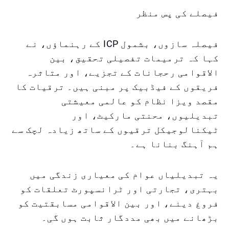
فیصلے کی پس منظر
فیصلہ سازوں، بشمول ICP کے رہنماؤں، نے
کہا کہ ترمیمات تفصیلی تحقیق، بین
الاقوامی رحجانات کے تجزیے، اور متاثرہ
فریقوں کے فیڈبیک پر مبنی ہیں۔ ترقیات کا
مقصد ویزا نظام کو عالمی معیشتی
تبدیلیوں، محنتی مارکیٹ، اور
ٹیکنالوجیکل ترقیوں کے ساتھ زیادہ لچک سے
ہم آہنگ بنانا ہے۔
یہ تبدیلیاں عوام کی معیاری زندگی میں
بہتری، تجارتی اور ٹرانسپورٹ تعلقات کو
فروغ دینے، اور بین الاقوامی مسابقتیت کو
بڑھانے میں بھی مددگار ثابت ہوں گی۔