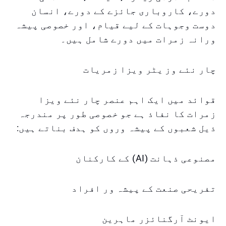
دورے، کاروباری جائزے کے دورے، انسان
دوست وجوہات کے لیے قیام، اور خصوصی پیشہ
ورانہ زمرات میں دورے شامل ہیں۔
چار نئے وز یٹر ویزا زمریات
قوائد میں ایک اہم عنصر چار نئے ویزا
زمرات کا نفاذ ہے جو خصوصی طور پر مندرجہ
ذیل شعبوں کے پیشہ وروں کو ہدف بناتے ہیں:
مصنوعی ذہانت (AI) کے کارکنان
تفریحی صنعت کے پیشہ ور افراد
ایونٹ آرگنائزر ماہرین