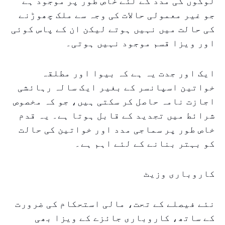
لوگوں کی مدد کے لئے خاص طور پر موجود ہے
جو غیر معمولی حالات کی وجہ سے ملک چھوڑنے
کی حالت میں نہیں ہوتے لیکن ان کے پاس کوئی
اور ویزا قسم موجود نہیں ہوتی۔
ایک اور جدت یہ ہے کہ بیوا اور مطلقہ
خواتین اسپانسر کے بغیر ایک سالہ رہائشی
اجازت نامہ حاصل کر سکتی ہیں، جو کہ مخصوص
شرائط میں تجدید کے قابل ہوتا ہے۔ یہ قدم
خاص طور پر سماجی مدد اور خواتین کی حالت
کو بہتر بنانے کے لئے اہم ہے۔
کاروباری وزیٹ
نئے فیصلے کے تحت، مالی استحکام کی ضرورت
کے ساتھ، کاروباری جائزے کے ویزا بھی