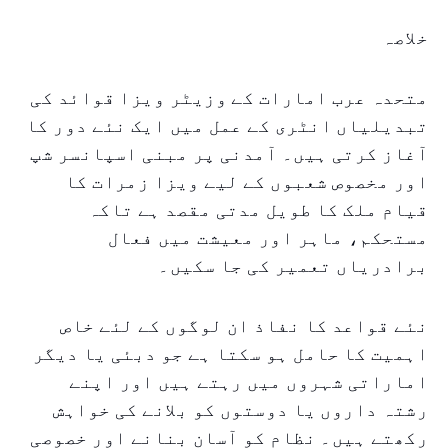
خلاصہ
متحدہ عرب امارات کے وزیٹر ویزا قوائد کی
تبدیلیاں انٹری کے عمل میں ایک نئے دور کا
آغاز کرتی ہیں۔ آمدنی پر مبنی اسپانسر شپ
اور مخصوص شعبوں کے لیے ویزا زمرات کا
قیام ملک کا طویل مدتی مقصد ہے تاکہ
مستحکم، ماہر اور معیشت میں فعال
برادریاں تعمیر کی جا سکیں۔
نئے قواعد کا نفاذ ان لوگوں کے لئے خاص
اہمیت کا حامل ہو سکتا ہے جو دبئی یا دیگر
اماراتی شہروں میں رہتے ہیں اور اپنے
رشتہ داروں یا دوستوں کو بلانے کی خواہش
رکھتے ہیں۔ نظام کو آسان بنانے اور خصوصی