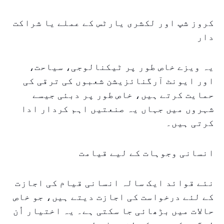
کروز شپ اور لکشری یارٹس کے عملے یا شراکت
دار
یہ ویزے خاص طور پر ٹیکنالوجی، سیاحت،
اور ایونٹ آرگنائزیشن شعبوں کی ترقی کی
حمایت کرتے ہیں، خاص طور پر دبئی جیسے
شہروں میں جہاں یہ صنعتیں اہم کردار ادا
کرتی ہیں۔
انسانی وجوہات کے لیے قیامت
نئے قوائد ایک سالہ انسانی قیام کی اجازت
کے لئے درخواست کی اجازت دیتے ہیں، جو خاص
حالات میں بڑھائی جا سکتی ہے۔ یہ اختیار اُن