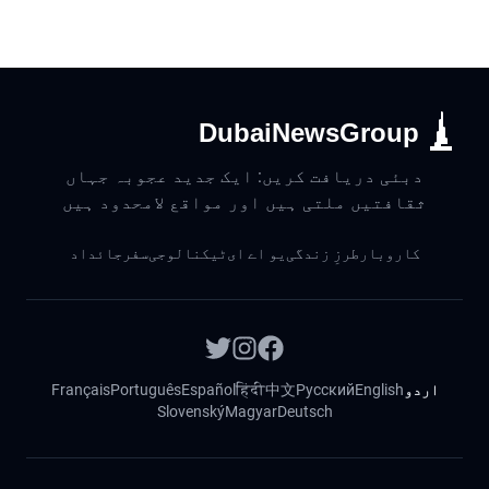
DubaiNewsGroup
دبئی دریافت کریں: ایک جدید عجوبہ جہاں
ثقافتیں ملتی ہیں اور مواقع لامحدود ہیں
کاروبار
طرزِ زندگی
یو اے ای
ٹیکنالوجی
سفر
جائداد
اردو
English
Русский
中文
हिंदी
Español
Português
Français
Slovenský
Magyar
Deutsch