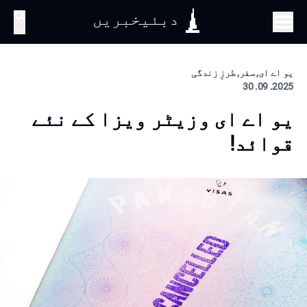
دبئیخبریں
تلاش
یو اے ای, سفر, طرزِ زندگی
2025. 09. 30
یو اے ای وزیٹر ویزا کے نئے
قوائد!