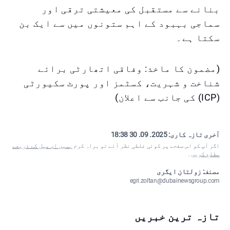
بنانے سے مستقبل کی معیشتی ترقی اور
سماجی بہبود کے اہم ستونوں میں سے ایک بن
سکتا ہے۔
(مضمون کا ماخذ: وفاقی اتھارٹی برائے
شناخت و شہریت، کسٹمز اور پورٹ سکیورٹی
(ICP) کی جانب سے اعلان)
آخری تازہ کاری:
2025. 09. 30 18:38
اگر آپ کو اس صفحے پر کوئی غلطی نظر آئے تو براہ کرم
ہمیں ای میل کے ذریعے
مطلع کریں
۔
مصنف: زولتان ایگری
egri.zoltan@dubainewsgroup.com
تازہ ترین خبریں