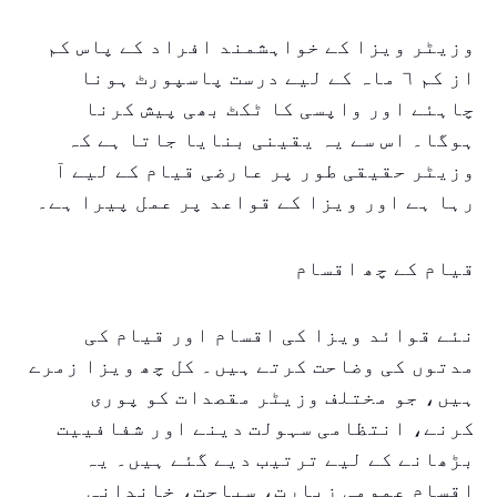
وزیٹر ویزا کے خواہشمند افراد کے پاس کم
از کم ٦ ماہ کے لیے درست پاسپورٹ ہونا
چاہئے اور واپسی کا ٹکٹ بھی پیش کرنا
ہوگا۔ اس سے یہ یقینی بنایا جاتا ہے کہ
وزیٹر حقیقی طور پر عارضی قیام کے لیے آ
رہا ہے اور ویزا کے قواعد پر عمل پیرا ہے۔
قیام کے چھ اقسام
نئے قوائد ویزا کی اقسام اور قیام کی
مدتوں کی وضاحت کرتے ہیں۔ کل چھ ویزا زمرے
ہیں، جو مختلف وزیٹر مقصدات کو پوری
کرنے، انتظامی سہولت دینے اور شفافییت
بڑھانے کے لیے ترتیب دیے گئے ہیں۔ یہ
اقسام عمومی زیارت، سیاحت، خاندانی