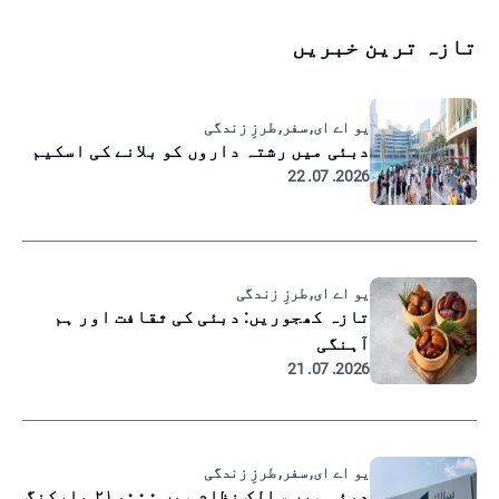
تازہ ترین خبریں
یو اے ای, سفر, طرزِ زندگی
دبئی میں رشتہ داروں کو بلانے کی اسکیم
2026. 07. 22
یو اے ای, طرزِ زندگی
تازہ کھجوریں: دبئی کی ثقافت اور ہم
آہنگی
2026. 07. 21
یو اے ای, سفر, طرزِ زندگی
دبئی میں سالک نظام میں ۲۱،۰۰۰ پارکنگ