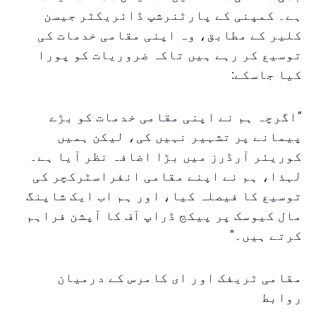
ہے۔ کمپنی کے پارٹنرشپ ڈائریکٹر جیسن
کلیر کے مطابق، وہ اپنی مقامی خدمات کی
توسیع کر رہے ہیں تاکہ ضروریات کو پورا
کیا جاسکے:
"اگرچہ ہم نے اپنی مقامی خدمات کو بڑے
پیمانے پر تشہیر نہیں کی، لیکن ہمیں
کوریئر آرڈرز میں بڑا اضافہ نظر آیا ہے۔
لہذا، ہم نے اپنے مقامی انفراسٹرکچر کی
توسیع کا فیصلہ کیا، اور ہم اب ایک شاپنگ
مال کیوسک پر پیکج ڈراپ آف کا آپشن فراہم
کرتے ہیں۔"
مقامی ٹریفک اور ای کامرس کے درمیان
روابط