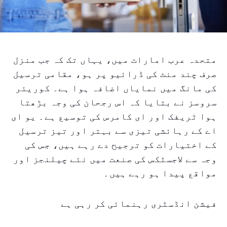
متحدہ عرب امارات میں، یہاں تک کہ جب منزل
صرف چند منٹ کی ڈرائیو پر ہو، مقامی ترسیل
کی مانگ میں نمایاں اضافہ ہوا ہے۔ کوریئر
سروسز نے بتایا کہ اس رجحان کی وجہ بڑھتا
ہوا ٹریفک اور ای کامرس کی توسیع ہے۔ یو ای
اے کے رہائشی تیزی سے بہتر اور تیز ترسیل
کے اختیارات کو ترجیح دے رہے ہیں، جس کی
وجہ سے لاجسٹکس کی صنعت میں نئے چیلنجز اور
مواقع پیدا ہو رہے ہیں۔
فیشن انڈسٹری رہنمائی کر رہی ہے