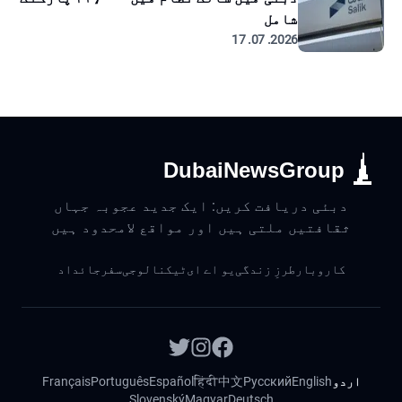
شامل
2026. 07. 17
DubaiNewsGroup
دبئی دریافت کریں: ایک جدید عجوبہ جہاں
ثقافتیں ملتی ہیں اور مواقع لامحدود ہیں
کاروبار
طرزِ زندگی
یو اے ای
ٹیکنالوجی
سفر
جائداد
اردو
English
Русский
中文
हिंदी
Español
Português
Français
Slovenský
Magyar
Deutsch