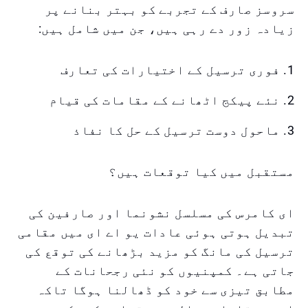
سروسز صارف کے تجربے کو بہتر بنانے پر
زیادہ زور دے رہی ہیں، جن میں شامل ہیں:
1. فوری ترسیل کے اختیارات کی تعارف
2. نئے پیکج اٹھانے کے مقامات کی قیام
3. ماحول دوست ترسیل کے حل کا نفاذ
مستقبل میں کیا توقعات ہیں؟
ای کامرس کی مسلسل نشونما اور صارفین کی
تبدیل ہوتی ہوئی عادات یو اے ای میں مقامی
ترسیل کی مانگ کو مزید بڑھانے کی توقع کی
جاتی ہے۔ کمپنیوں کو نئی رجحانات کے
مطابق تیزی سے خود کو ڈھالنا ہوگا تاکہ