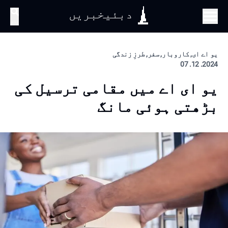
دبئیخبریں
تلاش
یو اے ای, کاروبار, سفر, طرزِ زندگی
2024. 12. 07
یو ای اے میں مقامی ترسیل کی
بڑھتی ہوئی مانگ