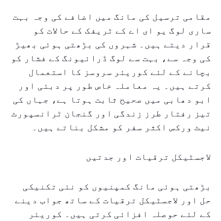
مقامی ترسیل کی مانگ میں اضافے کی وجہ بہت
ساری لوگ یو ای اے کے ٹریفک کے حالات کو
قرار دیتے ہیں۔ شہروں کی بڑھتی ہوئی بھیڑ
کی وجہ سے، بہت سے لوگ ڈرائیونگ کے فشار کو
بچانے کے لئے کوریئر سروسز کا استعمال
کرتے ہیں۔ یہ معاملہ خاص طور پر دبئی اور
ابو دھابی میں صحیح ثابت ہوتا ہے، جہاں کی
تیز رفتار طرز زندگی اور گنجان ٹرانسپورٹ
نیٹ ورکس اکثر سفر کو مشکل بناتے ہیں۔
لاجسٹیکل ترقیات اور جدتیں
بڑھتی ہوئی مانگ کمپنیوں کو نئی تکنیکی
حل اور لاجسٹیکل ترقیات کے ساتھ جواب دینے
کے لئے حوصلہ افزائی کرتی ہیں۔ کوریئر