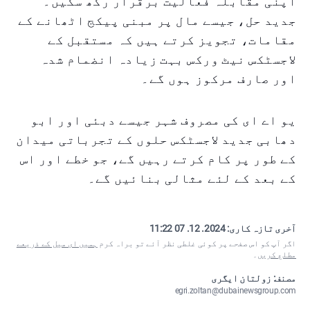
اپنی مقابلہ فعالیت برقرار رکھ سکیں۔
جدید حل، جیسے مال پر مبنی پیکج اٹھانے کے
مقامات، تجویز کرتے ہیں کہ مستقبل کے
لاجسٹکس نیٹ ورکس بہت زیادہ انضمام شدہ
اور صارف مرکوز ہوں گے۔
یو اے ای کی مصروف شہر جیسے دبئی اور ابو
دھابی جدید لاجسٹکس حلوں کے تجرباتی میدان
کے طور پر کام کرتے رہیں گے، جو خطے اور اس
کے بعد کے لئے مثالی بنائیں گے۔
آخری تازہ کاری:
2024. 12. 07 11:22
اگر آپ کو اس صفحے پر کوئی غلطی نظر آئے تو براہ کرم
ہمیں ای میل کے ذریعے
مطلع کریں
۔
مصنف: زولتان ایگری
egri.zoltan@dubainewsgroup.com