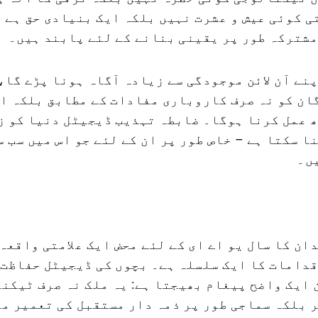
ی کوئی عیش و عشرت نہیں بلکہ ایک بنیادی حق ہے 
شترکہ طور پر یقینی بنانے کے لئے پابند ہیں۔
نے آن لائن موجودگی سے زیادہ آگاہ ہونا پڑے گا،
ن کو نہ صرف کاروباری مفادات کے مطابق بلکہ اخ
 عمل کرنا ہوگا۔ ضابطہ تہذیب ڈیجیٹل دنیا کو ز
ا سکتا ہے – خاص طور پر ان کے لئے جو اس میں سب 
ں۔
خاندان کا سال یو اے ای کے لئے محض ایک علامتی واقع
دامات کا ایک سلسلہ ہے۔ بچوں کی ڈیجیٹل حفاظت 
ایک واضح پیغام بھیجتا ہے: یہ ملک نہ صرف ٹیکن
 بلکہ سماجی طور پر ذمہ دار مستقبل کی تعمیر می