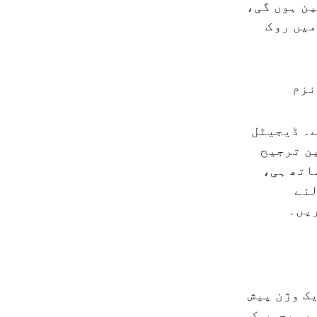
ن ہوں گی،
میں روک
نزم
ے۔ ڈیجیٹل
ن ترجیح
اتھ ہی،
لئے
یں۔
ک وژن پیش
ے۔ بچوں کی