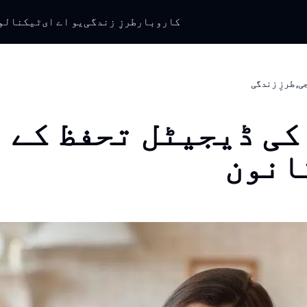
کاروبار
طرزِ زندگی
یو اے ای
ٹیکنالو
ی, طرزِ زندگی
کی ڈیجیٹل تحفظ کے 
انون