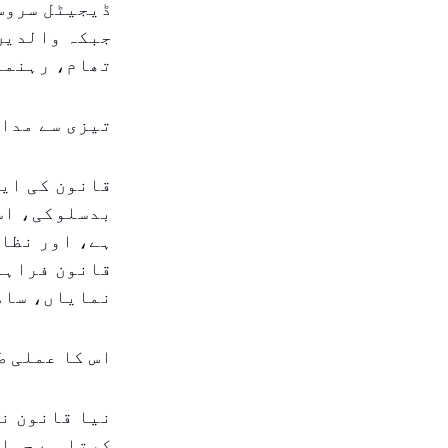
ڈیجیٹل سروس 
جبکہ والدین
تھام، رہنما
تیزی سے مدا
قانون کی ایک
بدسلوکی، است
ہے، اور نظام
قانون فراہم 
نمایاں، ساد
اس کا عملی ط
نیا قانون نہ
کرتا ہے جہاں