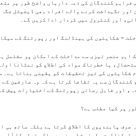
فراہم کنندگان کی ذمہ داریاں واضح طور پر متعی
 اور نگہداشت کرنے والے افراد بھی ڈیجیٹل جگہ 
ئی، اور کنٹرول میں کردار ادا کریں گے۔
خلت – شکایتوں کی ہینڈلنگ اور رپورٹنگ کے میکا
 اہم عنصر تیزی سے مداخلت کے امکان پر مشتمل ہ
حصال، یا خطرناک مواد کی اطلاع کو نمٹانا اولی
 شکایتوں کی تیز تحقیقات کو یقینی بناتا ہے۔ س
کنندگان سے یہ تقاضا کرتا ہے کہ وہ صارفین کے 
ہ، اور قابل رسائی رپورٹنگ کے اختیارات پیش کر
ور پر کیا مطلب ہے؟
 صرف پابندیوں کا اطلاق کرتا ہے بلکہ ساتھ ہی ای
 ٹیکنالوجی کوئی خطرہ نہیں بلکہ ترقی کا آلہ ہ