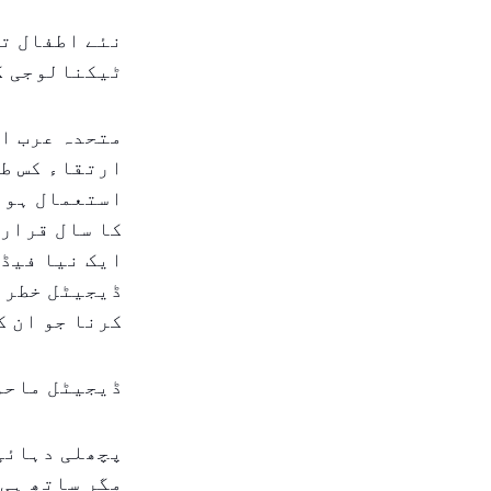
نئے اطفال ت
ٹیکنالوجی ک
متحدہ عرب ام
ارتقاء کس ط
کا سال قرار 
ایک نیا فیڈر
ڈیجیٹل خطرات
کرنا جو ان ک
ڈیجیٹل ماحو
پچھلی دہائی 
مگر ساتھ ہی 