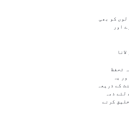
لوں کو بھی
ے اور
لانا
ہ تحفظ
ور یہ
ٹ کے ذریعہ
 لئے ذمہ
خلیق کرنے