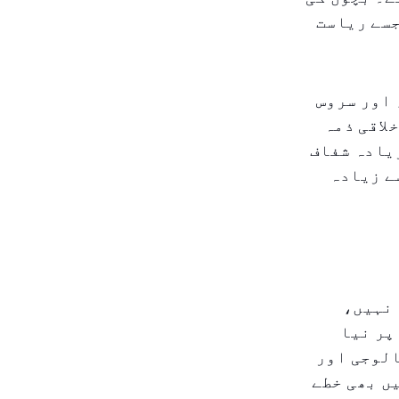
جسے ریاست
 اور سروس
لاقی ذمہ
یادہ شفاف
سے زیادہ
ہ نہیں،
پر نیا
الوجی اور
ں بھی خطے