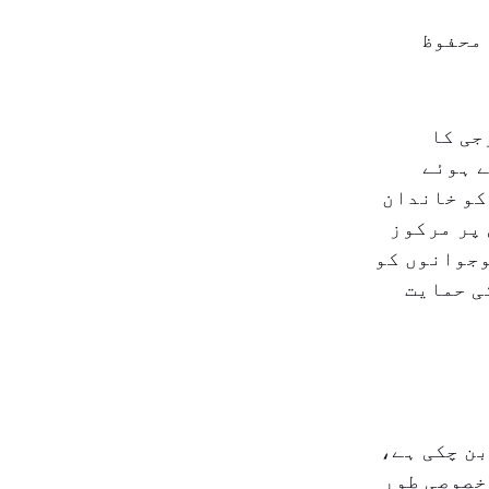
 محفوظ
جی کا
ے ہوئے
تعمال ہو سکتا ہے، اس مرتبہ بچوں کے لئے۔ اس ملک نے ۲۰۲۶ کو خاندان
 پر مرکوز
وجوانوں کو
ی حمایت
بن چکی ہے،
خصوصی طور