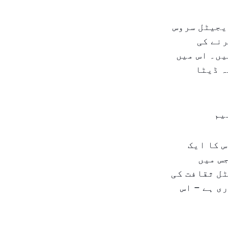
یجیٹل سروس
رنے کی
یں۔ اس میں
ہ ڈیٹا
یم
س کا ایک
س میں
ل ثقافت کی
ی ہے – اس