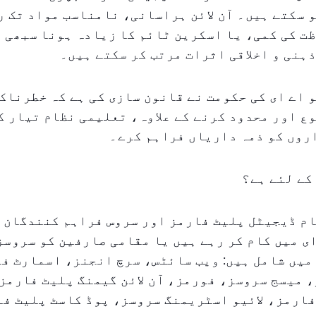
 سکتے ہیں۔ آن لائن ہراسانی، نامناسب مواد تک 
ت کی کمی، یا اسکرین ٹائم کا زیادہ ہونا سبھی 
ہنی و اخلاقی اثرات مرتب کر سکتے ہیں۔
 اے ای کی حکومت نے قانون سازی کی ہے کہ خطرناک
ع اور محدود کرنے کے علاوہ، تعلیمی نظام تیار ک
روں کو ذمہ داریاں فراہم کرے۔
کے لئے ہے؟
م ڈیجیٹل پلیٹ فارمز اور سروس فراہم کنندگان پ
ای میں کام کر رہے ہیں یا مقامی صارفین کو سروسز
میں شامل ہیں: ویب سائٹس، سرچ انجنز، اسمارٹ ف
 میسج سروسز، فورمز، آن لائن گیمنگ پلیٹ فارمز
فارمز، لائیو اسٹریمنگ سروسز، پوڈ کاسٹ پلیٹ ف