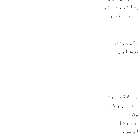
رسائی، ذاتی
نوجوانوں
 ڈیجیٹل
رے اور
ر لاگو ہوتا
 فراہم کر
ون
، سوشل
ارمز،