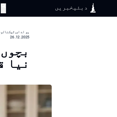
دبئیخبریں
تلاش
یو اے ای, ٹیکنالوج
2025. 12. 26
بچوں 
نیا ق