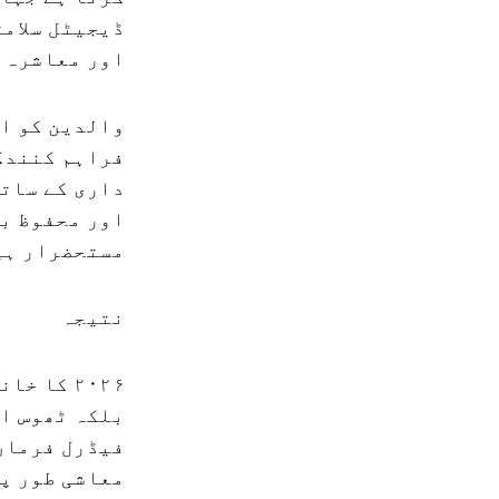
ڈیجیٹل سلامت
اور معاشرہ م
والدین کو اپ
فراہم کنندگا
داری کے ساتھ
اور محفوظ بن
مستحضرار ہی
نتیجہ
۲۰۲۶ کا 
بلکہ ٹھوس اق
فیڈرل فرمان 
معاشی طور پر