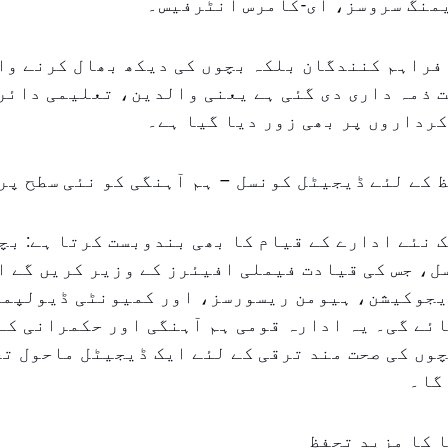
منگ سروسز، ای-کامرس انٹرفیس۔
فراہم کنندگان بلکہ بچوں کی دیکھ بھال کرنے وا
 ذمہ داری دی گئی ہے یعنی والدین، تعلیمی دائر
رداروں پر بھی زور دیا گیا ہے۔
 کے لئے ڈیجیٹل کونسل – ہم آہنگی کو نئی سطح پر 
 نئے ادارے کے قیام کا بھی بندوبست کرتا ہے: بچ
، جس کی قیادت فیملی افیئرز کے وزیر کریں گے ا
یجوکیشن، ہیومن ریسورسز، اور کمیونٹی ڈیولپمن
ئے گی۔ یہ ادارہ قومی ہم آہنگی اور حکمرانی کے
وں کی صحت مند ترقی کے لئے ایک ڈیجیٹل ماحول ت
گا۔
 کا مزید تحفظ