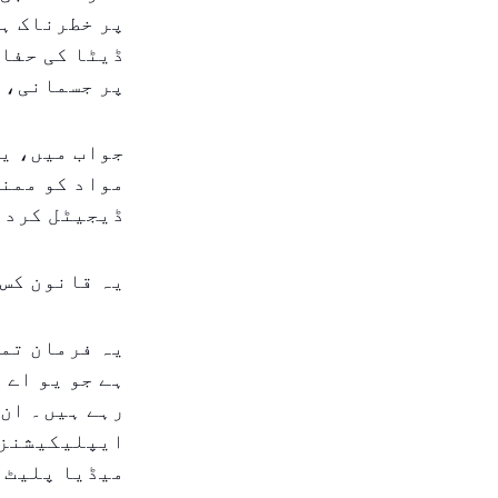
پر خطرناک ہو
ڈیٹا کی حفاظ
پر جسمانی، ذ
جواب میں، یو
مواد کو ممنو
ڈیجیٹل کردا
یہ قانون کس 
یہ فرمان تما
ہے جو یو اے 
رہے ہیں۔ ان 
ایپلیکیشنز،
میڈیا پلیٹ 