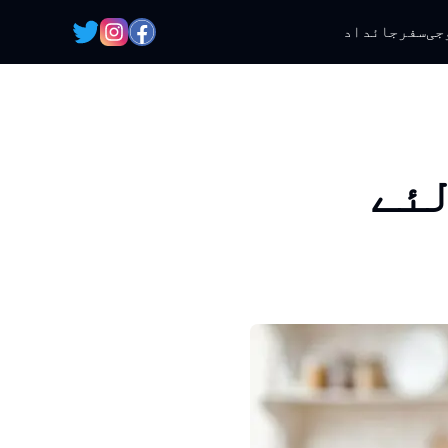
جی
سفر
جائداد
لئے