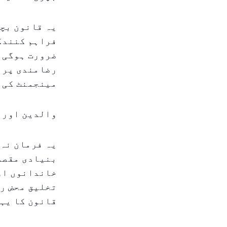
یہ قانون بچو
فراہم کنندگ
ضرورت ہوگی ج
رضامندی پر 
مینجمنٹ کی ا
والدین اور ف
یہ فرمان نہ 
بنیادی مقصد 
خاندانوں اور
تخلیق محض ری
قانون کا یہی