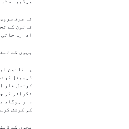
ویڈیو اسٹری
نہ صرف سروس 
قانون کے تحت
ادارہ جاتی ک
بچوں کے تحفظ
یہ قانون ایک
ڈیجیٹل کونسل
کونسل فار ا
نگرانی کی جا
دار ہوگا، بچ
کی کوشش کرے 
بچوں کے ڈیٹا