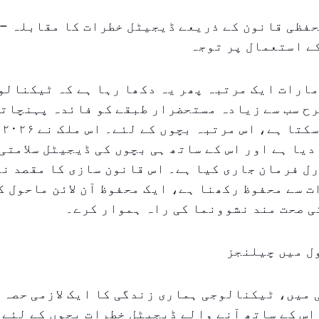
حفظی قانون کے ذریعے ڈیجیٹل خطرات کا مقابلہ –
ے استعمال پر توجہ
ارات ایک مرتبہ پھر یہ دکھا رہا ہے کہ ٹیکنالو
رح سب سے زیادہ مستحضرار طبقے کو فائدہ پہنچات
اس
دیا ہے اور اس کے ساتھ ہی بچوں کی ڈیجیٹل سلامتی
ل فرمان جاری کیا ہے۔ اس قانون سازی کا مقصد ن
 سے محفوظ رکھنا ہے، ایک محفوظ آن لائن ماحول ک
ی صحت مند نشوونما کی راہ ہموار کرے۔
ل میں چیلنجز
میں، ٹیکنالوجی ہماری زندگی کا ایک لازمی حصہ 
اس کے ساتھ آنے والے ڈیجیٹل خطرات بچوں کے لئے 