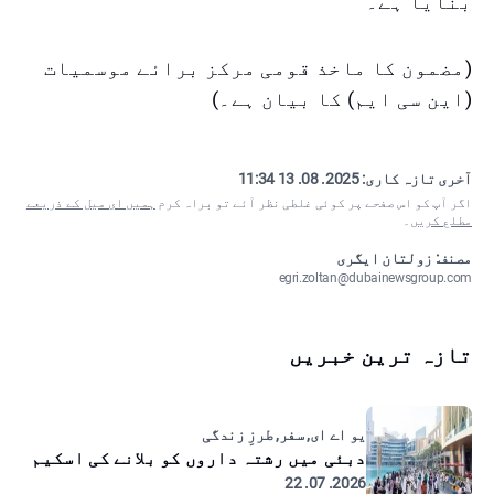
بنایا ہے۔
(مضمون کا ماخذ قومی مرکز برائے موسمیات
(این سی ایم) کا بیان ہے۔)
آخری تازہ کاری:
2025. 08. 13 11:34
اگر آپ کو اس صفحے پر کوئی غلطی نظر آئے تو براہ کرم
ہمیں ای میل کے ذریعے
مطلع کریں
۔
مصنف: زولتان ایگری
egri.zoltan@dubainewsgroup.com
تازہ ترین خبریں
یو اے ای, سفر, طرزِ زندگی
دبئی میں رشتہ داروں کو بلانے کی اسکیم
2026. 07. 22