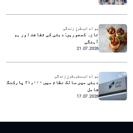
یو اے ای, طرزِ زندگی
تازہ کھجوریں: دبئی کی ثقافت اور ہم
آہنگی
2026. 07. 21
یو اے ای, سفر, طرزِ زندگی
دبئی میں سالک نظام میں ۲۱،۰۰۰ پارکنگ
شامل
2026. 07. 17