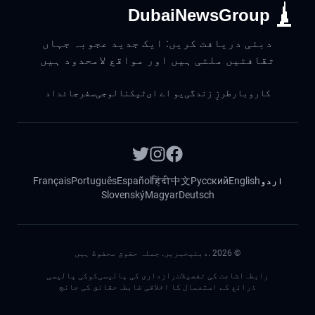
DubaiNewsGroup
دبئی دریافت کریں: ایک جدید عجوبہ جہاں
ثقافتیں ملتی ہیں اور مواقع لامحدود ہیں
کاروبار
طرزِ زندگی
یو اے ای
ٹیکنالوجی
سفر
جائداد
اردو
English
Русский
中文
हिंदी
Español
Português
Français
Slovenský
Magyar
Deutsch
©
2026
.دبئیخبریں. جملہ حقوق محفوظ ہیں
رابطہ
اشاعت کی تفصیلات
رازداری کی پالیسی
کوکی پالیسی
ذرائع کے استعمال کا اخلاقی ضابطہ
حقائق کی جانچ