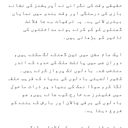
حقیقی وقت کی نگرانی نے آپریشنز کی نشانے
بازی کی درستگی اور وقت بندی میں نمایاں
بہتری لائی ہے۔ یہ ترقیات بے جا فلائٹ
گھنٹوں کو کم کرتے ہوئے مداخلتوں کی
تاثیر کو بڑھاتی ہیں۔
ایک عام مشن میں تین گھنٹے لگ سکتے ہیں،
دوران جس میں پائلٹ ملک کی حدود کے اندر
منتخب شدہ بادلوں تک پرواز کرتے ہیں۔
کثیرالجہتی بادلوں کی بنیاد کے قریب حلقہ
لگا کر، سوڈا نمک کی بنیاد پر ذرات ماحول
میں فلیئرز سے خارج کیے جاتے ہیں، جو
بادلوں کی برقی چالان اور بارش کے بننے کو
فروغ دیتا ہے۔
تحقیق ظاہر کرتی ہے کہ کلاؤڈ سیڈنگ سے