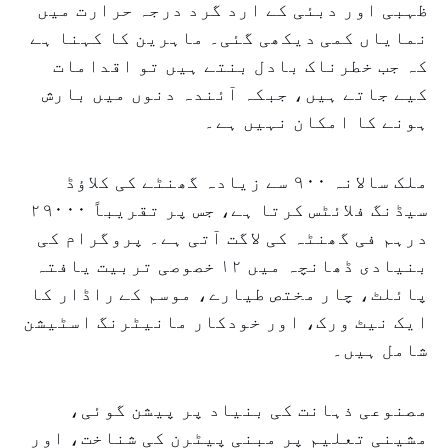
ظہبی اور دبئی کے ارد گرد درجہ حرارت میں
نمایاں کمی دیکھی گئی۔ ماہرین کا کہنا ہے
کہ جب خطرناک بادل بنتے ہیں تو اقدامات
کیے جاتے ہیں، جبکہ آئندہ دنوں میں بارش
ہونے کا امکان نہیں ہے۔
ملک سالانہ ۹۰۰ سے زیادہ گھنٹے کی کلاؤڈ
سیڈنگ فلائٹس کرتا ہے، جس پر تقریباً ۲۹۰۰۰
درہم فی گھنٹہ کی لاگت آتی ہے۔ پروگرام کی
بنیادی ڈھانچہ میں ۱۲ خصوصی تربیت یافتہ
پائلٹ، چار مختص طیارے، موسم کے راڈار کا
ایک نیٹ ورک، اور خودکار مانیٹرنگ اسٹیشن
شامل ہیں۔
مصنوعی ذہانت کی بنیاد پر پیشن گوئی،
مشینی تعلیم پر مبنی پیٹرن کی شناخت، اور