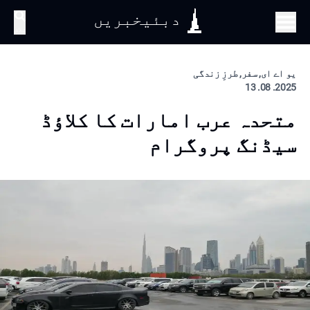
دبئیخبریں
تلاش
یو اے ای, سفر, طرزِ زندگی
2025. 08. 13
متحدہ عرب امارات کا کلاؤڈ
سیڈنگ پروگرام