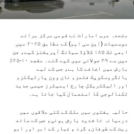
متحدہ عرب امارات نے قومی مرکز برائے
موسمیات (این سی ایم) کے مطابق ۲۰۲۵ میں
ابھی تک ۱۸۵ کلاؤڈ سیڈنگ آپریشنز کیے، جن
میں سے ۳۹ جولائی میں کیے گئے۔ مقصد ۱۰-۲۵٪
بارش میں اضافے کا ہے، جس کے لیے
ہائگروسکوپک فلمز، نان وون پارٹیکلز،
اور الیکٹریکل چارج ایمیٹرز جیسی جدید
ٹکنالوجی کا استعمال کیا جاتا ہے۔
حالیہ ہفتوں میں ملک کے کئی علاقوں میں
درمیانہ تا شدید بارش ہوئی، جس کے ساتھ
ریت کے طوفان، گرد و غبار کے ابر اور ابو