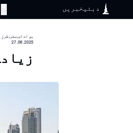
دبئیخبریں
تلاش
یو اے ای, سفر, طرزِ
2025. 08. 27
زیادہ