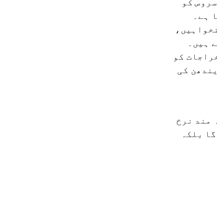
سروس کو
 ہے۔
نخواہیں،
ے ہیں۔
خراجات کو
یندھن کی
 مند نرخ
گا بلکہ