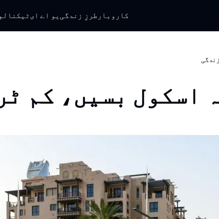
کاروبار
طرزِ زندگی
یو اے ای
ٹیکنالو
 زندگی
 اسکول بسیں، کم ٹر