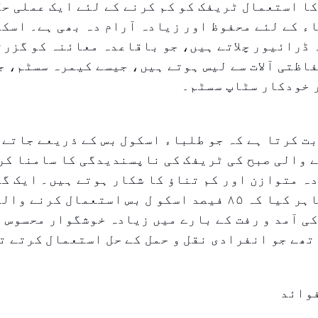
ا استعمال ٹریفک کو کم کرنے کے لئے ایک عملی حل
ء کے لئے محفوظ اور زیادہ آرام دہ بھی ہے۔ اسکو
ڈرائیور چلاتے ہیں، جو باقاعدہ معائنہ کو گزرت
اظتی آلات سے لیس ہوتے ہیں، جیسے کیمرہ سسٹم، ج
 خودکار سٹاپ سسٹم۔
ت کرتا ہے کہ جو طلباء اسکول بس کے ذریعے جاتے 
 والی صبح کی ٹریفک کی ناپسندیدگی کا سامنا کر
ہ متوازن اور کم تناؤ کا شکار ہوتے ہیں۔ ایک گ
مطالعہ نے ظاہر کیا کہ ۸۵ فیصد اسکو ل بس استعمال کرنے
ی آمد و رفت کے بارے میں زیادہ خوشگوار محسوس 
تھے جو انفرادی نقل و حمل کے حل استعمال کرتے ت
وائد