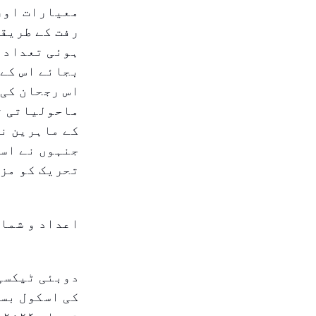
معیارات اور 
رفت کے طریقہ
ہوئی تعداد م
بجائے اس کے 
اس رجحان کی 
ماحولیاتی ت
کے ماہرین نے
جنہوں نے اسک
تحریک کو مز
اعداد و شما