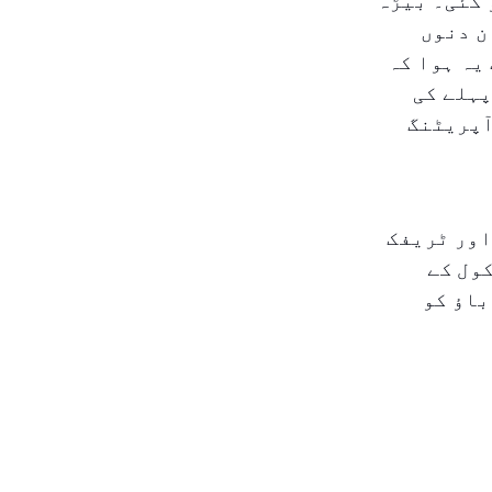
 بڑھ کر ۳۷،۰۰۰ اور ۲۰۲۵ تک تقریباً ۴۰،۰۰۰ ہو گئی۔ بیڑہ
سوں سے لے کر ان دنوں
 یہ ہوا کہ
 پہلے کی
ے آپریٹنگ
اور ٹریفک
روں کو اسکول کے
باؤ کو