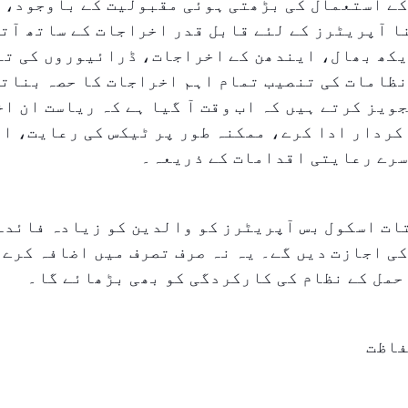
کے استعمال کی بڑھتی ہوئی مقبولیت کے باوجود، 
 آپریٹرز کے لئے قابل قدر اخراجات کے ساتھ آتا
یکھ بھال، ایندھن کے اخراجات، ڈرائیوروں کی ت
نظامات کی تنصیب تمام اہم اخراجات کا حصہ بنات
ویز کرتے ہیں کہ اب وقت آ گیا ہے کہ ریاست ان ا
کردار ادا کرے، ممکنہ طور پر ٹیکس کی رعایت، ا
سرے رعایتی اقدامات کے ذریعہ۔
ات اسکول بس آپریٹرز کو والدین کو زیادہ فائدہ
ی اجازت دیں گے۔ یہ نہ صرف تصرف میں اضافہ کرے 
حمل کے نظام کی کارکردگی کو بھی بڑھائے گا۔
فاظت