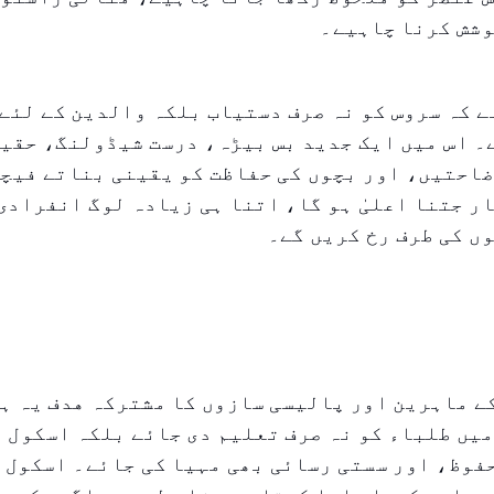
وشش کرنا چاہیے۔
ے کہ سروس کو نہ صرف دستیاب بلکہ والدین کے لئے
 اس میں ایک جدید بس بیڑہ، درست شیڈولنگ، حقیق
احتیں، اور بچوں کی حفاظت کو یقینی بناتے فیچر
ر جتنا اعلیٰ ہو گا، اتنا ہی زیادہ لوگ انفرادی 
ں کی طرف رخ کریں گے۔
 ماہرین اور پالیسی سازوں کا مشترکہ هدف یہ ہے
یں طلباء کو نہ صرف تعلیم دی جائے بلکہ اسکول 
وظ، اور سستی رسائی بھی مہیا کی جائے۔ اسکول ب