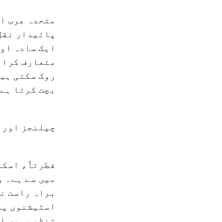
متحدہ عرب ام
پائیدار نقل 
روک سکتی ہیں
بچت کرتا ہے 
چیلنجز اور 
فطرتاً، اسکو
میں سے ہے۔ ب
براہ راست نق
اسٹیشنوں پر 
تنظیم میں اس