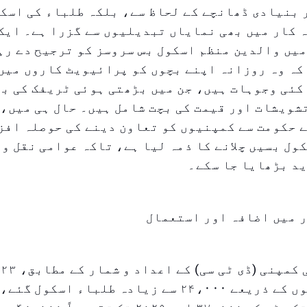
بنیادی ڈھانچے کے لحاظ سے، بلکہ طلباء کی اسکو
 کار میں بھی نمایاں تبدیلیوں سے گزرا ہے۔ ایک
یں والدین منظم اسکول بس سروسز کو ترجیح دے رہ
کہ وہ روزانہ اپنے بچوں کو پرائیویٹ کاروں میں
کئی وجوہات ہیں، جن میں بڑھتی ہوئی ٹریفک کی ب
شویشات اور قیمت کی بچت شامل ہیں۔ حال ہی میں،
 حکومت سے کمپنیوں کو تعاون دینے کی حوصلہ افز
ول بسیں چلانے کا ذمہ لیا ہے، تاکہ عوامی نقل و 
ید بڑھایا جا سکے۔
ر میں اضافہ اور استعمال
کی اسکول بسوں کے ذریعے ۲۴،۰۰۰ سے زیادہ طلباء اسک