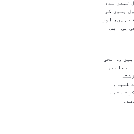
 نہیں ہے،
ل بسوں کو
ے ہیں، اور
ی پی ایس
ہیں وہ نجی
نے والوں
زشتہ
 والے طلباء
کرتے تھے
ھے۔