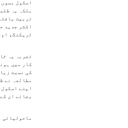
اسکول بسوں ک
بلکہ یہ طلبا
تربیت یافتہ 
اکثر جدید حف
ٹریکنگ، اور
تجربہ یہ ثاب
کار میں ہونے
کی نسبت زیاد
اپنے اسکول ک
بجائے ان کے 
ماحولیاتی ف