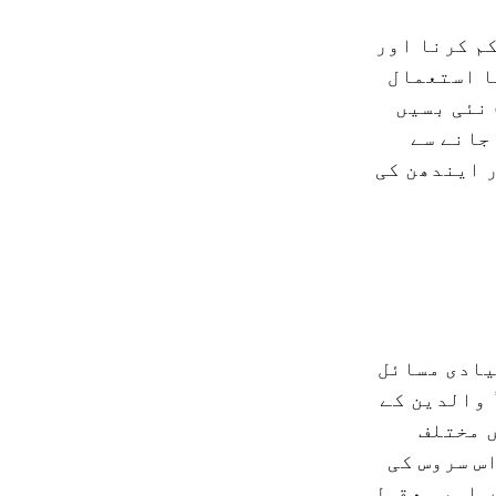
م کرنا اور
ا استعمال
ایک سادہ اور موثر ذریعہ ہو سکتا ہے اس کے لئے۔ مثلاً، اگر ۵۰ نئی بسیں
کو سڑکوں پر جانے سے
 ایندھن کی
یادی مسائل
 والدین کے
ں مختلف
س سروس کی
 اور معقول