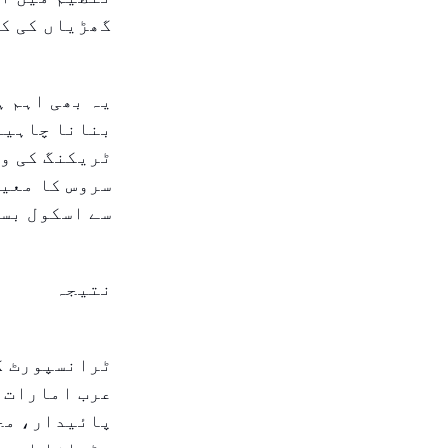
گھڑیاں کی ک
یہ بھی اہم ہ
بنانا چاہیے۔
ٹریکنگ کی وض
سروس کا معیا
سے اسکول بسو
نتیجہ
ٹرانسپورٹ کے
عرب امارات م
پائیدار، محف