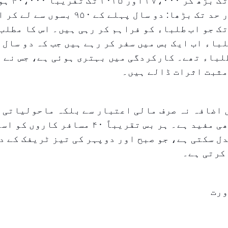
تعداد ۲۰۲۴ تک
بھی قابل قدر حد تک بڑھا: دو سال پہلے کے ۹۵۰ ب
سوں تک جو اب طلباء کو فراہم کر رہی ہیں۔ اس کا مطلب
سطاً، ۳۵ طلباء اب ایک بس میں سفر کر رہے ہیں جب کہ دو سال
بت یہ ۲۵ طلباء تھے۔ کارکردگی میں بہتری ہوئی ہے، جس ن
مثبت اثرات ڈالے ہیں۔
 اضافہ نہ صرف مالی اعتبار سے بلکہ ماحولیاتی 
اعتبار سے بھی مفید ہے۔ ہر بس تقریباً ۴۰ مسافر کا
ل سکتی ہے، جو صبح اور دوپہر کی تیز ٹریفک کے د
کرتی ہے۔
ورت