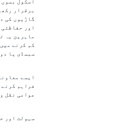
اسکول بسوں 
برقرار رکھنا
گاڑیوں کی د
اور حفاظتی 
ماہرین یہ تج
کم کرنے میں 
سبسڈی یا دو
ایسے معاونت
فراہم کرنے ک
عوامی نقل و 
سہولت اور ح