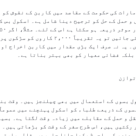
ارات کی حکومت کے مقاصد میں کاربن کے نقوش کو ک
و حمل کے حل کو ترجیح دینا شامل ہے۔ اسکول بس ک
متعارف کرائی جائیں تو یہ تقریباً ۲،۰۰۰ کاروں 
۔ یہ نہ صرف ایک بڑی مقدار میں کاربن اخراج اور
بلکہ فضائی معیار کو بھی بہتر بناتا ہے۔
توازن
ل بسوں کے استعمال میں بھی چیلنجز ہیں۔ وقت بن
سوں کے ذریعے طلباء کو اسکول پہنچنے میں عموماً
ل و حمل کے مقابلے میں زیادہ وقت لگتا ہے۔ بسی
رکتیں ہیں، اس طرح سفر کے وقت کو بڑھاتی ہیں۔ ا
 عنصر کو ملحوظ رکھا جانا چاہیے، مثالی راستوں