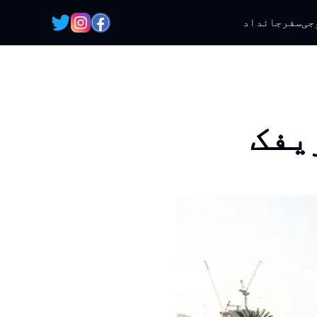
جی
سفر
جائداد
یفک