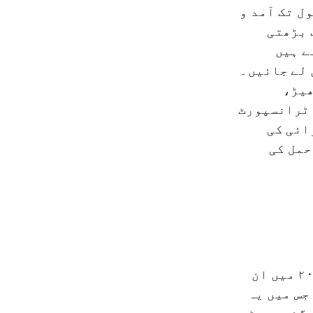
ل تک آمد و
 بڑھتی
ے ہیں
 لے جائیں۔
ھیڑ،
 ٹرانسپورٹ
ائی کی
حمل کی
دوبئی ٹیکسی کمپنی (ڈی ٹی سی) کے اعداد و شمار کے مطابق، ۲۰۲۳ میں ان
ول گئے، جس میں یہ