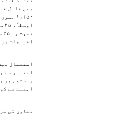
۱،۱۵۰ ب
او
نس
اخراجات پر 
استعمال میں
راستوں پر بد
اہمیت سے کم 
تعاون کی ضر