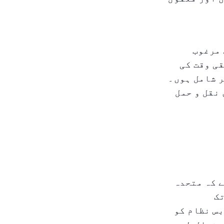
 مرغوب
ی وقت کی
 شامل ہوں۔
نقل و حمل
 کہ متحدہ
تک
س نظام کو