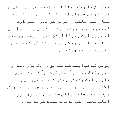
تین دن کا ویک اینڈ نہ صرف مقامی رہائشیوں
کی سفر کی حوصلہ افزائی کرتا ہے بلکہ بے
شمار غیر ملکی زائرین کو بھی اپنی طرف
کھینچتا ہے۔ بہت سارے اب دبئی یا ابوظہبی
آتے ہیں ایک چھوٹا لیکن تجربہ بھرپور سفر
کرنے کے لئے، جو شہری طرز زندگی کو ساحلی
سکون کے ساتھ جوڑتا ہے۔
ہوٹل کے فیڈبیک کے مطابق، ایک بڑی مقدار
میں بکنگ مقامی "اسٹیکیشنز" کے لئے ہیں۔
تاہم، ایک بڑھتی ہوئی تعداد میں بین
الاقوامی مہمان بھی ہوتے ہیں جو یو اے ای کی
طرف سے دی جانے والی حفاظت، تیاری اور
اعلی معیار کی خدمات پسند کرتے ہیں۔