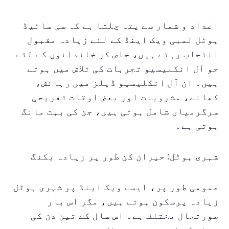
اعداد و شمار سے پتہ چلتا ہے کہ سی سائیڈ
ہوٹل لمبی ویک اینڈ کے لئے زیادہ مقبول
انتخاب رہتے ہیں، خاص کر خاندانوں کے لئے
جو آل انکلیسیو تجربات کی تلاش میں ہوتے
ہیں۔ ان آل انکلیسیو ڈیلز میں رہائش،
کھانے، مشروبات اور بعض اوقات تفریحی
سرگرمیاں شامل ہوتی ہیں، جن کی بہت مانگ
ہوتی ہے۔
شہری ہوٹل: حیران کن طور پر زیادہ بکنگ
عمومی طور پر، ایسے ویک اینڈ پر شہری ہوٹل
زیادہ پرسکون ہوتے ہیں، مگر اس بار
صورتحال مختلف ہے۔ اس سال کے تین دن کی