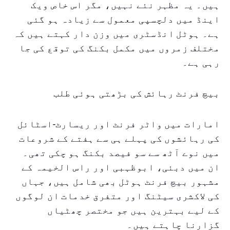
ہیں۔ یہ مظہر نئے نہیں، مگر اس خاص ویک
اینڈ میں دلچسپی معمول سے زیادہ ہو گئی
ہے۔ ہوٹل انڈسٹری میں وزن دار کہتے ہیں کہ
مختلف زمروں میں مکمل بکنگ کی توقع کی جا
رہی ہے۔
بیچ فرنٹ رہائش کی بڑھتی ہوئی طلب
امارات میں واٹر فرنٹ اور ریسارٹ-اسٹائل
کی رہائشوں کی پہلے ہی سے ہفتے کے شروعات
میں نوے آٹھ سے سو فیصد بکنگ ہو چکی تھی۔
ان میں دبئی، ابوظہبی اور راس الخیمہ کے
مشہور بیچ فرنٹ ہوٹل بھی شامل ہیں، جہاں
کی لاکشری سیٹنگ اور متفرق خدمات ان لوگوں
کے لیے بہترین ہیں جو مختصر چھٹیاں
گزارنا چاہتے ہیں۔