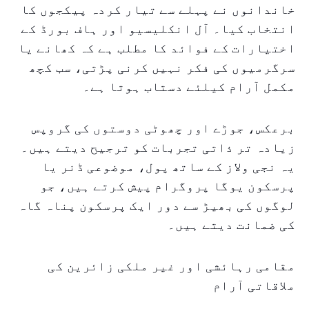
خاندانوں نے پہلے سے تیار کردہ پیکجوں کا
انتخاب کیا۔ آل انکلیسیو اور ہاف بورڈ کے
اختیارات کے فوائد کا مطلب ہے کہ کھانے یا
سرگرمیوں کی فکر نہیں کرنی پڑتی، سب کچھ
مکمل آرام کیلئے دستاب ہوتا ہے۔
برعکس، جوڑے اور چھوٹی دوستوں کی گروپس
زیادہ تر ذاتی تجربات کو ترجیح دیتے ہیں۔
یہ نجی ولاز کے ساتھ پول، موضوعی ڈنر یا
پرسکون یوگا پروگرام پیش کرتے ہیں، جو
لوگوں کی بھیڑ سے دور ایک پرسکون پناہ گاہ
کی ضمانت دیتے ہیں۔
مقامی رہائشی اور غیر ملکی زائرین کی
ملاقاتی آرام