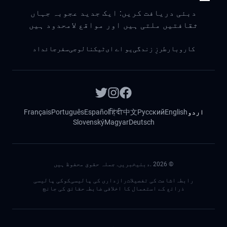
دبئی دریافت کریں: ایک جدید عجوبہ جہاں
ثقافتیں ملتی ہیں اور مواقع لامحدود ہیں
کاروبار
طرزِ زندگی
یو اے ای
ٹیکنالوجی
سفر
جائداد
اردو
English
Русский
中文
हिंदी
Español
Português
Français
Slovenský
Magyar
Deutsch
©
2026
.دبئیخبریں. جملہ حقوق محفوظ ہیں
رابطہ
اشاعت کی تفصیلات
رازداری کی پالیسی
کوکی پالیسی
ذرائع کے استعمال کا اخلاقی ضابطہ
حقائق کی جانچ