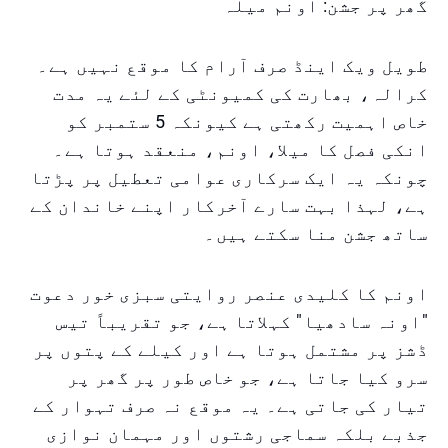
گھر پر جشن: اونم میلہ
طویل ویک اینڈ صرف آرام کا موقع نہیں ہے۔
کرالہ، بھارت کی کمیونٹی کے لئے یہ مدت
خاص اہمیت رکھتی ہے کیونکہ 5 ستمبر کو
انکی فصل کا میلا، اونم، منعقد ہوتا ہے۔
چونکہ یہ ایک سرکاری عوامی تعطیل پر پڑتا
ہے، لہذا بہت سارے آخرکار اپنے خاندان کے
ساتھ جشن منا سکتے ہیں۔
اونم کا کلیدی عنصر روایتی سبزی خور دعوت
"اونہ سادھیا" کہلاتا ہے، جو تقریباً تیس
ڈشز پر مشتمل ہوتا ہے اور کیلے کے پتوں پر
سرو کیا جاتا ہے، جو خاص طور پر گھر پر
تیار کی جاتی ہے۔ یہ موقع نہ صرف تہوار کے
جذبے بلکہ سماجی رشتوں اور مہمان نوازی