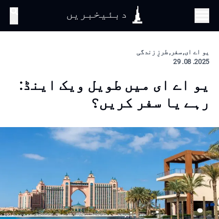
دبئیخبریں
تلاش
یو اے ای, سفر, طرزِ زندگی
2025. 08. 29
یو اے ای میں طویل ویک اینڈ:
رہے یا سفر کریں؟