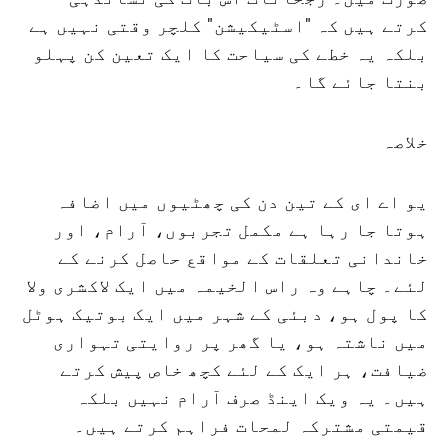
کرتے ہیں کہ "اسٹیکیشن" کلچر وقتی نہیں ہے
بلکہ یہ خطے کی سیاحت کا ایک تعین کن پہلو
بنتا جائے گا۔
خلاصہ
یو اے ای کے تین دن کی چھٹیوں میں اضافہ
ہوتا جا رہا ہے مکمل تجربوں، آرام، اور
خاندانی تعلقات کے مواقع حاصل کرنے کے
لئے۔ چاہے وہ راس الخیمہ میں ایک لاکشری ولا
کا پول ہو، دبئی کے شہر میں ایک بوتیک ہوٹل
میں ناشتہ ہو، یا گھر پر روایتی تہواری
ضیافت، ہر ایک کے لئے کچھ خاص پیش کرتے
ہیں۔ یہ ویک اینڈ صرف آرام نہیں بلکہ
قیمتی مشترکہ لمحات فراہم کرتے ہیں۔