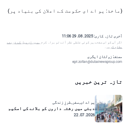
(ماخذ: یو اے ای حکومت کے اعلان کی بنیاد پر)
آخری تازہ کاری:
2025. 08. 29 11:06
اگر آپ کو اس صفحے پر کوئی غلطی نظر آئے تو براہ کرم
ہمیں ای میل کے ذریعے
مطلع کریں
۔
مصنف: زولتان ایگری
egri.zoltan@dubainewsgroup.com
تازہ ترین خبریں
یو اے ای, سفر, طرزِ زندگی
دبئی میں رشتہ داروں کو بلانے کی اسکیم
2026. 07. 22