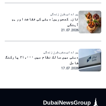
یو اے ای, طرزِ زندگی
تازہ کھجوریں: دبئی کی ثقافت اور ہم
آہنگی
2026. 07. 21
یو اے ای, سفر, طرزِ زندگی
دبئی میں سالک نظام میں ۲۱،۰۰۰ پارکنگ
شامل
2026. 07. 17
DubaiNewsGroup