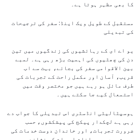
کا بھی مظہر ہوتا ہے۔
مستقبل کے طویل ویک اینڈ: سفر کی ترجیحات
کی تبدیلی
یو اے ای کے رہائشیوں کی زندگیوں میں تین
دن کی چھٹیوں کی اہمیت بڑھ رہی ہے۔ لمبے
بین الاقوامی سفر کی بجائے، بہت سے اب
قریب، آسان اور مکمل راحت کے تجربات کی
طرف مائل ہو رہے ہیں جو مختصر وقت میں
استمعال کیے جا سکتے ہیں۔
ہوسپٹالیٹی انڈسٹری اس تبدیلی کا جواب دے
رہی ہے لچکدار پیکج کی پیشکشوں، حسب
ضرورت تجربات، اور خاندان دوست خدمات کی
صورت میں۔ رجحانات اس بات کی نشاندہی