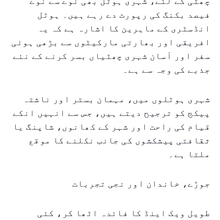
چھٹی کے لئے، شہری ہوٹل بھی نوے سے نوے
فیصد بکنگ کی رپورٹ دے رہے ہیں۔ ہوٹل
انڈسٹری کے ماہرین کا اشارہ ہے کہ یہ
افریقی اور بھارتی مارکیٹوں سے بڑھی ہوئی
سفر اور آسان شہری چھٹیاں بسر کرنے کے نئے
جذبے کی وجہ سے ہے۔
شہری ہوٹلوں میں، مہمان بستر اور ناشتہ
پیکج کو ترجیح دیتے ہیں، جس سے انہیں انکے
قیام کی راحت اور شہر کے کھانوں، شاپنگ یا
ثقافتی پیشکشوں کی جانب نکلنے کا موقع
ملتا ہے۔
جوڑے، خاندان اور نجی تجربات
طویل ویک اینڈ کا فائدہ اٹھا کر، کئی