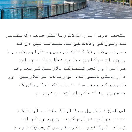
متحدہ عرب امارات کے رہائشی جمعہ، 5 ستمبر
سے رسول کی ولادت کی مناسبت سے تین دن کے
طویل ویک اینڈ کے لئے بھرپور تیاری کر رہے
ہیں۔ اس سرکاری عوامی تعطیل کے دوران
عوامی اور نجی شعبے کے ملازمین کو معاوضہ
دار چھٹی ملتی ہے، جو زیادہ تر ملازمین اور
طلباء کو جمعہ سے اتوار تک ایک چھٹی کا
منصوبہ بنانے کی اجازت دیتی ہے۔
اس طرح کے طویل ویک اینڈ مقامی آرام کے
عمدہ مواقع فراہم کرتے ہیں، جس کو اب
زیادہ لوگ غیر ملکی سفر پر ترجیح دے رہے