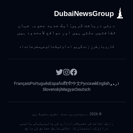
DubaiNewsGroup
دبئی دریافت کریں: ایک جدید عجوبہ جہاں
ثقافتیں ملتی ہیں اور مواقع لامحدود ہیں
کاروبار
طرزِ زندگی
یو اے ای
ٹیکنالوجی
سفر
جائداد
اردو
English
Русский
中文
हिंदी
Español
Português
Français
Slovenský
Magyar
Deutsch
©
2026
.دبئیخبریں. جملہ حقوق محفوظ ہیں
رابطہ
اشاعت کی تفصیلات
رازداری کی پالیسی
کوکی پالیسی
ذرائع کے استعمال کا اخلاقی ضابطہ
حقائق کی جانچ