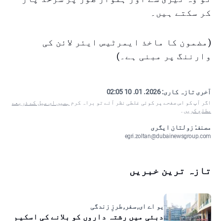
کر سکتے ہیں۔
(مضمون کا ماخذ ایمرٹیس ایئر لائن کی
وارننگ پر مبنی ہے۔)
آخری تازہ کاری:
2026. 01. 10 02:05
اگر آپ کو اس صفحے پر کوئی غلطی نظر آئے تو براہ کرم
ہمیں ای میل کے ذریعے
مطلع کریں
۔
مصنف: زولتان ایگری
egri.zoltan@dubainewsgroup.com
تازہ ترین خبریں
یو اے ای, سفر, طرزِ زندگی
دبئی میں رشتہ داروں کو بلانے کی اسکیم