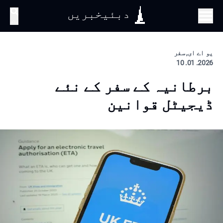
دبئیخبریں
تلاش
یو اے ای, سفر
2026. 01. 10
برطانیہ کے سفر کے نئے
ڈیجیٹل قوانین