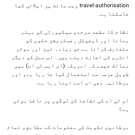
travel-authorisation ویب سائٹ پر اپلائی کیا
جاسکتا ہے۔
نظام کا مقصد سرحدی سیکیورٹی کو بہتر
بنانا اور ڈیجیٹل رجسٹریشن حلوں کو
متعارف کرانا ہے جو زیادہ تیز اور موثر
انٹری کی اجازت دیتے ہیں۔ اس عمل کو دیگر
ممالک جیسے کہ امریکہ (ای ایس ٹی اے) میں
طویل عرصہ سے استعمال کیا جا رہا ہے، اور
برطانیہ بھی اب اسے اپنا رہا ہے۔
ای ٹی اے کی تقاضا کن لوگوں پر نافذ ہوتی
ہے؟
برطانوی حکومت کی معلومات کے مطابق، تمام