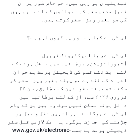
تبدیلیاں ہو رہی ہیں، جو خاص طور پر ان
قلیل مدتی سفر کرنے والوں کے لئے اہم ہوں
گی جو بغیر ویزا سفر کرتے ہیں۔
ای ٹی اے کیا ہے اور یہ کیوں اہم ہے؟
ای ٹی اے، یا الیکٹرونک ٹریول
آتھورائزیشن، برطانیہ میں داخل ہونے کے
لئے ایک نئے قسم کی ڈیجیٹل پرمٹ ہے جو ان
افراد کے لئے ہے جو پہلے بغیر ویزا سفر کر
سکتے تھے۔ نئے قوانین کے مطابق، سن ۲۵
فروری ۲۰۲۶ سے، ان کے لئے برطانیہ میں
داخل ہونا ممکن نہیں صرف وہ ہیں جن کے پاس
ای ٹی اے ہوگا۔ نہ ہی انہیں نقل و حمل پر
چڑھنے کی اجازت ہوگی۔ یہ ایک لازمی قبل سفر
ڈیجیٹل پرمٹ ہے جسے www.gov.uk/electronic-