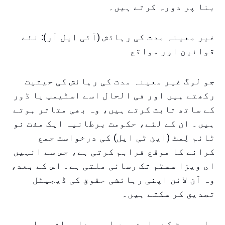
بنا پر دورہ کرتے ہیں۔
غیر معینہ مدت کی رہائش (آئی ایل آر): نئے
قوانین اور مواقع
جو لوگ غیر معینہ مدت کی رہائش کی حیثیت
رکھتے ہیں اور فی الحال اسے اسٹیمپ یا ڈور
کے ساتھ ثابت کرتے ہیں، وہ بھی متاثر ہوتے
ہیں۔ ان کے لئے، حکومت برطانیہ ایک مفت نو
ٹائم لِمٹ (این ٹی ایل) کی درخواست جمع
کرانے کا موقع فراہم کرتی ہے، جس سے انہیں
ای ویزا سسٹم تک رسائی ملتی ہے۔ اس کے بعد،
وہ آن لائن اپنی رہائشی حقوق کی ڈیجیٹل
تصدیق کر سکتے ہیں۔
پاسپورٹ کے بارے میں اہم معلومات جو ای