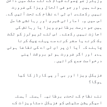
وزیٹرز جو چھوٹے قیام کے لئے ملک میں داخل
ہوتے ہیں اور جو فی الحال ویزا کی ضرورت
نہیں رکھتے، ای ٹی اے نظام کے تحت آئیں گے۔
اس میں وہ اماراتی شہری اور رہائشی شامل
ہیں جو درست برطانوی ویزا یا رہائش کی
اجازت نہیں رکھتے۔ اس لئے ٹریولرز کو ٹکٹ
بک کرنے یا سفر کرنے سے پہلے چیک کرنا
چاہئے کہ آیا ان پر ای ٹی اے کی تقاضا ہوتی
ہے، اور اگر ضرورت ہو تو بروقت اپنی
درخواست جمع کرائیں۔
فزیکل ویزا اور بی آر پی کارڈز کا کیا
ہوگا؟
نئے نظام کے تحت، برطانیہ آہستہ آہستہ
امیگریشن سٹیٹس کو فزیکل دستاویزات کے