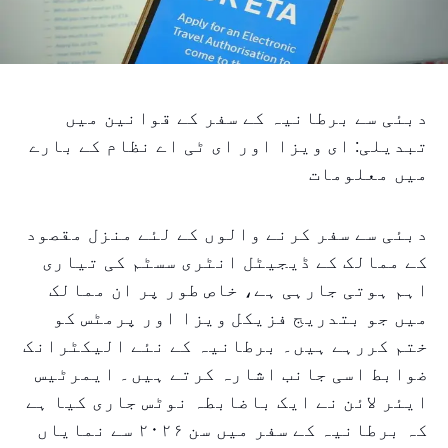
دبئی سے برطانیہ کے سفر کے قوانین میں
تبدیلی: ای ویزا اور ای ٹی اے نظام کے بارے
میں معلومات
دبئی سے سفر کرنے والوں کے لئے منزل مقصود
کے ممالک کے ڈیجیٹل انٹری سسٹم کی تیاری
اہم ہوتی جارہی ہے، خاص طور پر ان ممالک
میں جو بتدریج فزیکل ویزا اور پرمٹس کو
ختم کررہے ہیں۔ برطانیہ کے نئے الیکٹرانک
ضوابط اسی جانب اشارہ کرتے ہیں۔ ایمرٹیس
ایئر لائن نے ایک باضابطہ نوٹس جاری کیا ہے
کہ برطانیہ کے سفر میں سن ۲۰۲۶ سے نمایاں