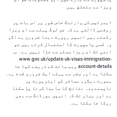
ویزا سے متعلق ہیں
ایمرٹیس کی وارننگ خاص طور پر اس بات پر
روشنی ڈالتی ہے کہ جو لوگ پہلے سے ای ویزا
رکھتے ہیں انہیں رپورٹ دینا ضروری ہے اگر
وہ کسی پاسپورٹ کا استعمال کرتے ہیں جو
ابھی تک ای ویزا سسٹم سے جڑا نہیں ہے۔ یہ
www.gov.uk/update-uk-visas-immigration-
account-details ویب سائٹ کے ذریعے کیا جا
سکتا ہے اور سفر سے پہلے ایک ضروری قدم ہے۔
بصورت دیگر، مسافر کو ایئرپورٹ پر
ناپسندیدہ نتائج کا سامنا کرنا پڑ سکتا
ہے اور یہاں تک کہ انہیں بورڈنگ سے بھی
روکا جا سکتا ہے۔