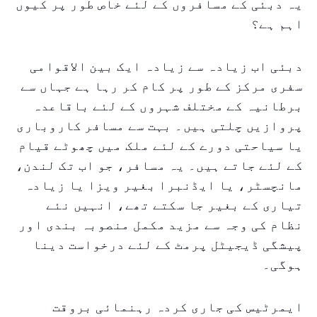
یہ دبئی کے مسافروں کے لئے خاص طور پر کیوں
اہم ہے؟
دبئی اب زیادہ سے زیادہ ایک بین الاقوامی
سفری مرکز کے طور پر کام کر رہا ہے جہاں سے
برطانیہ کے مختلف شہروں کے لئے باقاعدہ
پروازیں چلتی ہیں۔ بہت سے مسافر کاروباری
یا سیاحتی دورے کے لئے ملک میں چھوٹے قیام
کے لئے جاتے ہیں۔ یہ مسافر، جو اب تک لندن،
مانچسٹر، یا ایڈنبرا بغیر ویزا یا زیادہ
تیاری کے بغیر جا سکتے تھے، انہیں نئے
نظام کی وجہ سے مزید مکمل منصوبہ بندی اور
پیشگی ڈیجیٹل پرمٹ کے لئے درخواست دینا
ہوگی۔
ایمرٹیس کی جاری کردہ رہنمائی بروقت