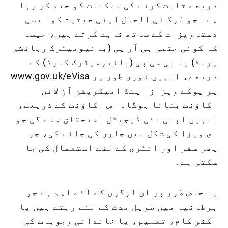
ذریعے ثابت کرنے کی ممکنات کو ختم کر رہا
ہے۔ جو لوگ فی الحال اپنی حیثیت کو ایسی
دستاویزات کے ساتھ ثابت کرتے ہیں، جیسا
کہ کوئی حتمی بی آر پی (بائیومیٹرک رہائشی
پرمٹ) یا بی سی پی (بائیومیٹرک کارڈ) کے
ذریعے، انہیں فوری طور پر www.gov.uk/eVisa
پر یوکے ویزاز اینڈ امیگریشن آن لائن
اکاؤنٹ بنانا ہوگا۔ اس اکاؤنٹ کے ذریعے،
انہیں اپنی نئی ڈیجیٹل استحقاق ملے گی جو
ای ویزا کی شکل میں جاری کی جائے گی، جو
پھر سفر اور انٹری کے لئے استعمال کی جا
سکتی ہے۔
یہ خاص طور پر ان لوگوں کے لئے اہم ہے جو
برطانیہ میں طویل مدت کے لئے رہتے ہیں یا
اکثر کام، تعلیم، یا خاندانی وجوہات کی