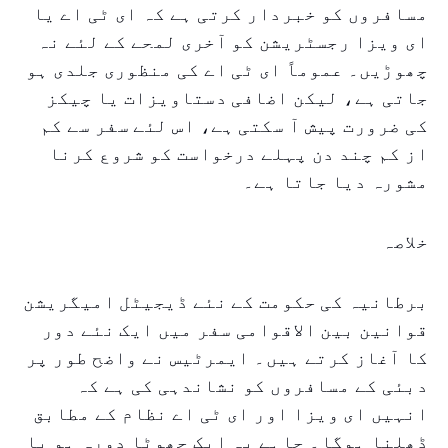
مسافروں کو خبردار کرتی ہے کہ ای ٹی اے یا
ای ویزا رجسٹریشن کو آخری لمحے کے لئے نہ
چھوڑیں۔ عموماً ای ٹی اے کی منظوری جلدی ہو
جاتی ہے، لیکن اضافی دستاویزات یا چیکز
کی ضرورت پیش آ سکتی ہے، اس لئے سفر سے کم
از کم چند دن پہلے درخواست کو شروع کرنا
مشورہ دیا جاتا ہے۔
خلاصہ
برطانیہ کی حکومت کے نئے ڈیجیٹل امیگریشن
قوانین بین الاقوامی سفر میں ایک نئے دور
کا آغاز کرتے ہیں۔ ایمرٹیس نے واضح طور پر
دبئی کے مسافروں کو نشاندہی کی ہے کہ
انہیں ای ویزا اور ای ٹی اے نظام کے مطابق
ڈھلنا ہوگا۔ چاہے یہ ایک چھوٹا دورہ ہو یا