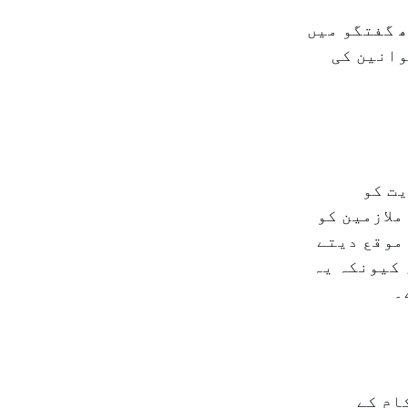
ھ گفتگو میں
وانین کی
یت کو
ملازمین کو
موقع دیتے
 کیونکہ یہ
۔
ام کے