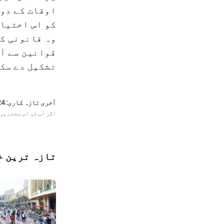
اوقات کے دور
کو اس اختیار
وہ قانونی کا
قوانین سے آگ
تشکیل دے سک
آخری تازہ کاری:
 11:28
اگر آپ کو اس صفحے پر
تازہ ترین خ