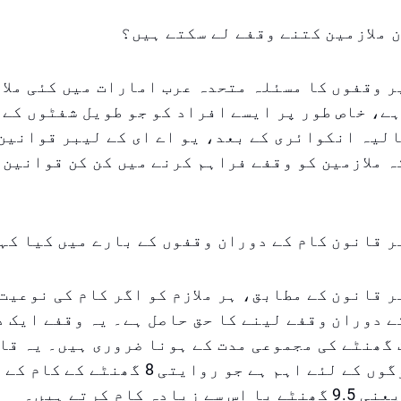
 ملازمین کتنے وقفے لے سکتے ہیں؟
ر وقفوں کا مسئلہ متحدہ عرب امارات میں کئی ملا
ے، خاص طور پر ایسے افراد کو جو طویل شفٹوں کے 
لیہ انکوائری کے بعد، یو اے ای کے لیبر قوانین
ہ ملازمین کو وقفے فراہم کرنے میں کن کن قوانین 
ر قانون کام کے دوران وقفوں کے بارے میں کیا کہ
ر قانون کے مطابق، ہر ملازم کو اگر کام کی نوعیت
ے دوران وقفے لینے کا حق حاصل ہے۔ یہ وقفے ایک د
 گھنٹے کی مجموعی مدت کے ہونا ضروری ہیں۔ یہ قا
طور پر ان لوگوں کے لئے اہم ہے جو روایتی 8 
دہ کام کرتے ہیں۔