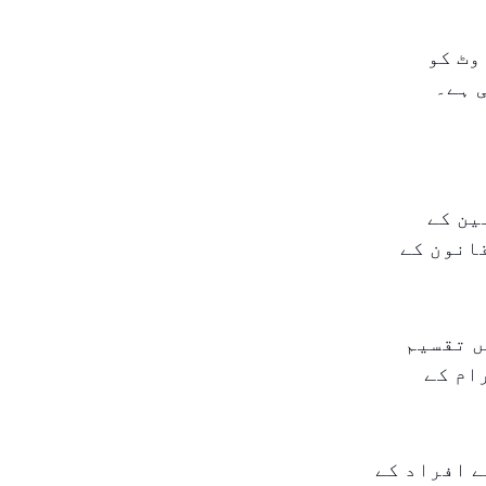
وٹ کو
 ہے۔
ین کے
قانون کے
ں تقسیم
 اور دو 15 منٹ کے آرام کے
ے افراد کے