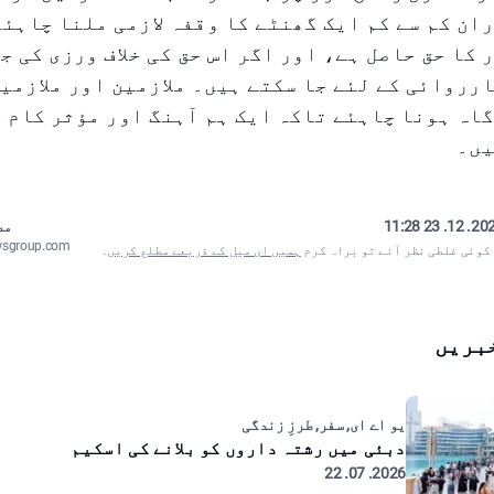
ان کم سے کم ایک گھنٹے کا وقفہ لازمی ملنا چاہئے
 کا حق حاصل ہے، اور اگر اس حق کی خلاف ورزی کی ج
رروائی کے لئے جا سکتے ہیں۔ ملازمین اور ملازمین
اہ ہونا چاہئے تاکہ ایک ہم آہنگ اور مؤثر کام 
یں۔
2024. 12. 23
مص
wsgroup.com
 کوئی غلطی نظر آئے تو براہ کرم
ہمیں ای میل کے ذریعے مطلع کریں
۔
بریں
یو اے ای, سفر, طرزِ زندگی
دبئی میں رشتہ داروں کو بلانے کی اسکیم
2026. 07. 22