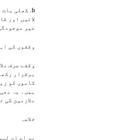
b. کھلی بات
لائیں اور قا
غیر موجودگی 
وقفوں کی اہ
وقفے صرف ملا
برقرار رکھنے
کاموں کو زیا
ہیں۔ یہ بھی 
ملازمین کی ت
خلاصہ
یو اے ای لیب