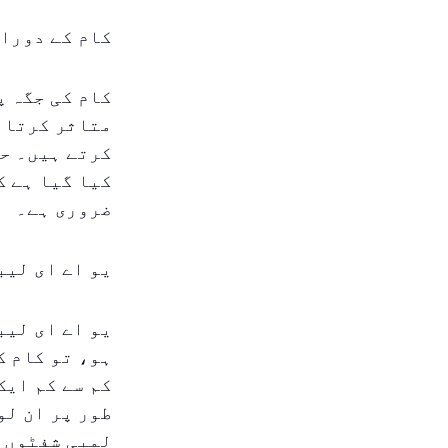
کام کے دوران
کام کی جگہ پ
متاثر کرتا ہ
کرتے ہیں۔ حا
کیا گیا ہے ک
ضروری ہے۔
یو اے ای لیب
یو اے ای لیب
ہو، تو کام ک
کم سے کم ایک
لمبی شفٹوں یعنی 9.5 گھنٹے یا اس سے زیا