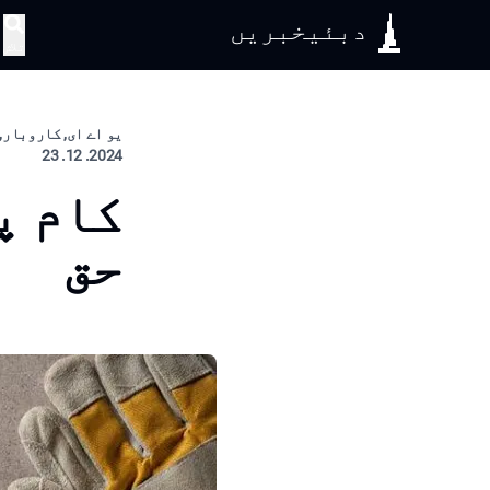
دبئیخبریں
تلاش
یو اے ای, کاروبار, 
2024. 12. 23
کام پ
حق