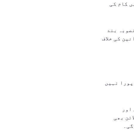
ں کام کی
نصوبہ بند
نین کی خلاف
 پورا نہیں
 اور
 لائن بھی
گی۔