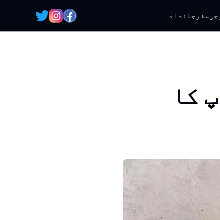
جی
سفر
جائداد
پ کا