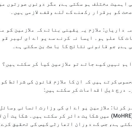
 اہمیت مختلف ہو سکتی ہے، مگر دونوں صورتوں می
حت کو برقرار رکھنے کے لئے وقفے لازمی ہیں۔
 ذمہ داریاں: ملازم یہ یقینی بنائے کہ ملازمین کو م
ت کا علم ہو۔ ایسا نہ کرنے سے یو اے ای لیبر قوا
 ہے، جو قانونی نتائج کا باعث بن سکتی ہے۔
ہم نہیں کیے جاتے تو ملازمین کیا کر سکتے ہیں؟
حسوس کرتے ہیں کہ ان کا ملازم قانون کی شرائط کو
ہ درج ذیل اقدامات کر سکتے ہیں:
ئر کرنا: ملازمین یو اے ای کی وزارت انسانی وسائل
اماراتیشن (MoHRE) میں شکایت دائر کر سکتے ہیں۔ شکایت آن
کتی ہے، جس کے دوران اتھارٹی کیس کی تحقیق کرے 