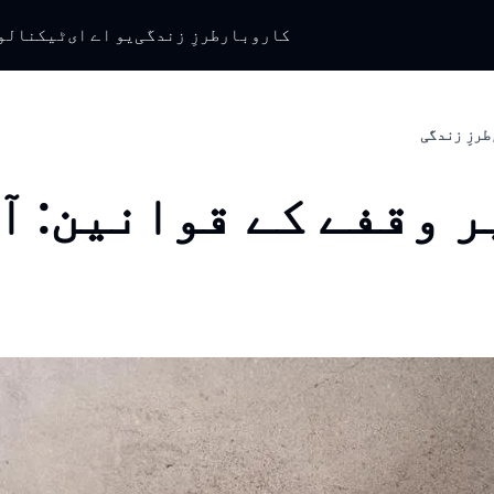
کاروبار
طرزِ زندگی
یو اے ای
ٹیکنالو
طرزِ زندگی
ر وقفے کے قوانین: آ