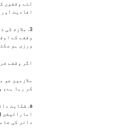
لئے وقفوں کی
افادیت اور ص
3. ملازم کی
وقفے کے اوقا
ورزی ہو سکتی
اگر وقفے فرا
ملازمین جو م
کر رہا ہے، و
a. شکایت دا
دائر کی جا س