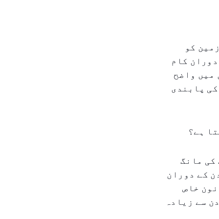
زمین کو
دوران کام
 میں واضح
کی پابندی
تا ہے؟
 کی مانگ
ن کے دوران
نون خاص
گھنٹے کے کام کے دن سے زیادہ