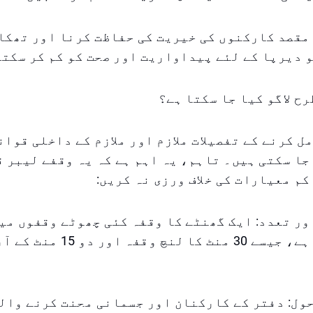
مقصد کارکنوں کی خیریت کی حفاظت کرنا اور تھکا
 دیرپا کے لئے پیداواریت اور صحت کو کم کر سکتی
رح لاگو کیا جا سکتا ہے؟
ل کرنے کے تفصیلات ملازم اور ملازم کے داخلی قوان
جا سکتی ہیں۔ تاہم، یہ اہم ہے کہ یہ وقفے لیبر 
کم معیارات کی خلاف ورزی نہ کریں:
اور تعدد: ایک گھنٹے کا وقفہ کئی چھوٹے وقفوں می
کیا جا سکتا ہے، جیسے 30 منٹ کا لنچ وقفہ
احول: دفتر کے کارکنان اور جسمانی محنت کرنے وال