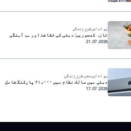
یو اے ای, طرزِ زندگی
تازہ کھجوریں: دبئی کی ثقافت اور ہم آہنگی
2026. 07. 21
یو اے ای, سفر, طرزِ زندگی
دبئی میں سالک نظام میں ۲۱،۰۰۰ پارکنگ شامل
2026. 07. 17