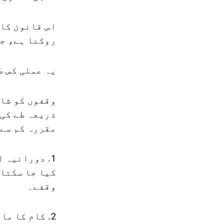
اس قانون کا 
روکنا ہے، جو
یہ عملی کس ط
وقفوں کو شام
ذریعہ طے کی 
مقررہ کم سے 
1. دورانیہ 
وقفے۔
2. کام کا م