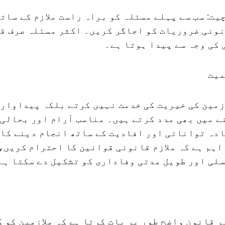
 چیت: سب سے پہلے مسئلہ کو براہ راست ملازم کے سات
نونی ضروریات کو اجاگر کریں۔ اکثر مسئلہ صرف ق
کی وجہ سے پیدا ہوتا ہے۔
میت
زمین کی خیریت کی خدمت نہیں کرتے بلکہ پیداوار
 میں بھی مدد کرتے ہیں۔ مناسب آرام اور بحالی 
دہ توانائی اور افادیت کے ساتھ انجام دینے کا 
اہم ہے کہ ملازم قانونی قوانین کا احترام کریں،
سلی اور طویل مدتی وفاداری کو تشکیل دے سکتا ہے
ر قانون واضح طور پر بات کرتا ہے کہ ملازمین کو ک