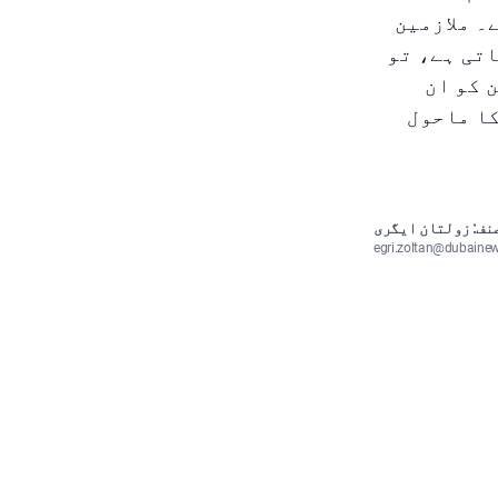
۔ ملازمین
اتی ہے، تو
 کو ان
کا ماحول
نف: زولتان ایگری
egri.zoltan@dubaine