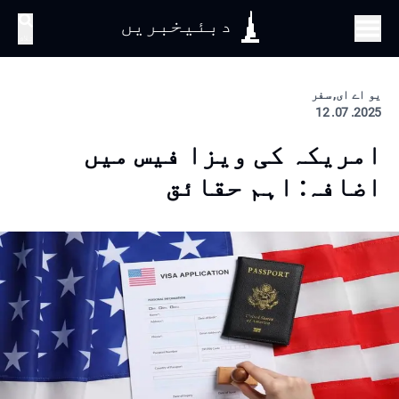
دبئیخبریں
تلاش
یو اے ای, سفر
2025. 07. 12
امریکہ کی ویزا فیس میں
اضافہ: اہم حقائق