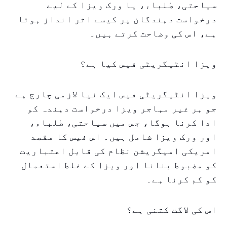
سیاحتی، طلباء، یا ورک ویزا کے لیے
درخواست دہندگان پر کیسے اثر انداز ہوتا
ہے، اس کی وضاحت کرتے ہیں۔
ویزا انٹیگریٹی فیس کیا ہے؟
ویزا انٹیگریٹی فیس ایک نیا لازمی چارج ہے
جو ہر غیر مہاجر ویزا درخواست دہندہ کو
ادا کرنا ہوگا، جس میں سیاحتی، طلباء،
اور ورک ویزا شامل ہیں۔ اس فیس کا مقصد
امریکی امیگریشن نظام کی قابل اعتباریت
کو مضبوط بنانا اور ویزا کے غلط استعمال
کو کم کرنا ہے۔
اس کی لاگت کتنی ہے؟