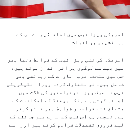
امریکی ویزا فیس میں اضافہ: یو اے ای کے
رہائشیوں پر اثرات
امریکہ کی نئی ویزا فیس کے ضوابط دنیا بھر
میں بہت سے لوگوں پر اثر انداز ہوتے ہیں،
جس میں متحدہ عرب امارات کے رہائشی بھی
شامل ہیں۔ نو متعارف کردہ ویزا انٹیگریٹی
فیس نہ صرف ویزا درخواستوں کی لاگت میں
اضافہ کرتی ہے بلکہ ریفنڈ کے امکانات کے
متعلق نئے قواعد و ضوابط بھی قائم کرتی
ہے۔ نیچے، ہم اس فیس کے بارے میں جاننے کے
لیے ضروری تفصیلات فراہم کرتے ہیں اور اسے