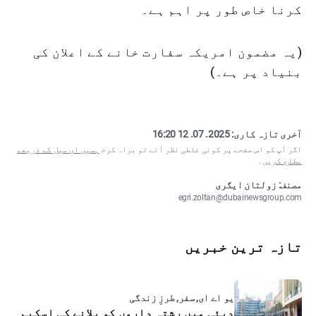
کرنا خاص طور پر اہم ہے۔
(یہ مضمون امریکہ سفارت خانے کے اعلان کی
بنیاد پر ہے۔)
آخری تازہ کاری:
2025. 07. 12 16:20
اگر آپ کو اس صفحے پر کوئی غلطی نظر آئے تو براہ کرم
ہمیں ای میل کے ذریعے
مطلع کریں
۔
مصنف: زولتان ایگری
egri.zoltan@dubainewsgroup.com
تازہ ترین خبریں
یو اے ای, سفر, طرزِ زندگی
دبئی میں رشتہ داروں کو بلانے کی اسکیم