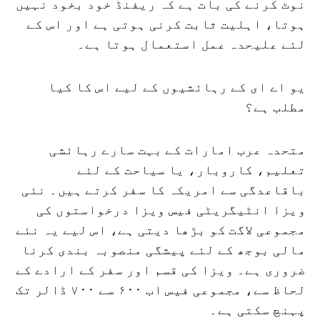
نوٹ کرنے کی بات ہے کہ ریفنڈ خود بخود نہیں
ہوتا، اہلیت ثابت کرنی ہوتی ہے اور اس کے
لئے علیحدہ عمل استعمال ہوتا ہے۔
یو اے ای کے رہائشیوں کے لیے اس کا کیا
مطلب ہے؟
متحدہ عرب امارات کے بہت سارے رہائشی
تعلیم، کاروبار، یا سیاحت کے لئے
باقاعدگی سے امریکہ کا سفر کرتے ہیں۔ نئی
ویزا انٹیگریٹی فیس ویزا درخواستوں کی
مجموعی لاگت کو بڑھا دیتی ہے، اس لیے یہ نئے
مالی بوجھ کے لئے پیشگی منصوبہ بندی کرنا
ضروری ہے۔ ویزا کی قسم اور سفر کے ارادے کے
لحاظ سے، مجموعی فیس اب ۶۰۰ سے ۷۰۰ ڈالر تک
پہنچ سکتی ہے۔