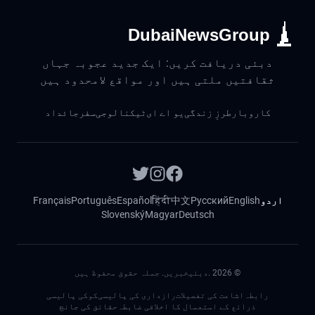
DubaiNewsGroup
دبئی دریافت کریں: ایک جدید عجوبہ جہاں
ثقافتیں ملتی ہیں اور مواقع لامحدود ہیں
کاروبار
طرزِ زندگی
یو اے ای
ٹیکنالوجی
سفر
جائداد
اردو
English
Русский
中文
हिंदी
Español
Português
Français
Slovenský
Magyar
Deutsch
©
2026
.دبئیخبریں. جملہ حقوق محفوظ ہیں
رابطہ
اشاعت کی تفصیلات
رازداری کی پالیسی
کوکی پالیسی
ذرائع کے استعمال کا اخلاقی ضابطہ
حقائق کی جانچ