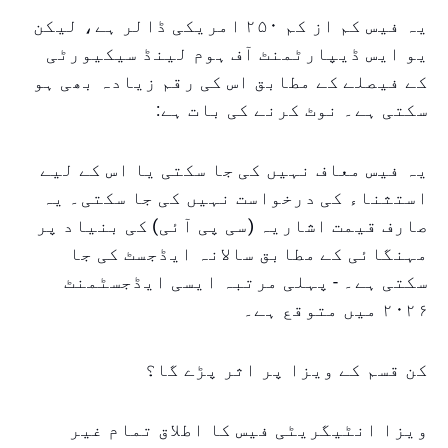
یہ فیس کم از کم ۲۵۰ امریکی ڈالر ہے، لیکن
یو ایس ڈیپارٹمنٹ آف ہوم لینڈ سیکیورٹی
کے فیصلے کے مطابق اس کی رقم زیادہ بھی ہو
سکتی ہے۔ نوٹ کرنے کی بات ہے:
یہ فیس معاف نہیں کی جا سکتی یا اس کے لیے
استثناء کی درخواست نہیں کی جا سکتی۔ یہ
صارف قیمت اشاریہ (سی پی آئی) کی بنیاد پر
مہنگائی کے مطابق سالانہ ایڈجسٹ کی جا
سکتی ہے۔ - پہلی مرتبہ ایسی ایڈجسٹمنٹ
۲۰۲۶ میں متوقع ہے۔
کن قسم کے ویزا پر اثر پڑے گا؟
ویزا انٹیگریٹی فیس کا اطلاق تمام غیر