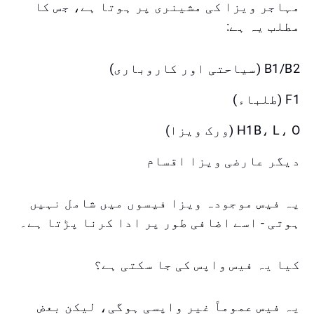
مہاجر ویزا کی مشینری پر ہوتا ہے، جس کا
مطلب یہ ہے:
B1/B2 (سیاحتی اور کاروباری)
F1 (طلباء)
H1B، L، O (ورک ویزا)
دیگر عارضی ویزا اقسام
یہ فیس موجودہ ویزا فیسوں میں شامل نہیں
ہوتی - اسے اضافی طور پر ادا کرنا پڑتا ہے۔
کیا یہ فیس واپس کی جا سکتی ہے؟
یہ فیس عموماً غیر واپسی ہوگی، لیکن بعض