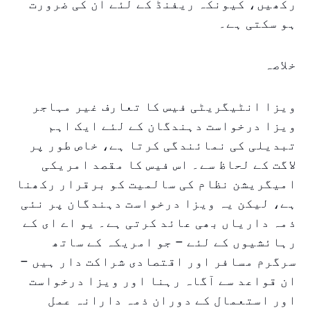
رکھیں، کیونکہ ریفنڈ کے لئے ان کی ضرورت
ہو سکتی ہے۔
خلاصہ
ویزا انٹیگریٹی فیس کا تعارف غیر مہاجر
ویزا درخواست دہندگان کے لئے ایک اہم
تبدیلی کی نمائندگی کرتا ہے، خاص طور پر
لاگت کے لحاظ سے۔ اس فیس کا مقصد امریکی
امیگریشن نظام کی سالمیت کو برقرار رکھنا
ہے، لیکن یہ ویزا درخواست دہندگان پر نئی
ذمہ داریاں بھی عائد کرتی ہے۔ یو اے ای کے
رہائشیوں کے لئے – جو امریکہ کے ساتھ
سرگرم مسافر اور اقتصادی شراکت دار ہیں –
ان قواعد سے آگاہ رہنا اور ویزا درخواست
اور استعمال کے دوران ذمہ دارانہ عمل