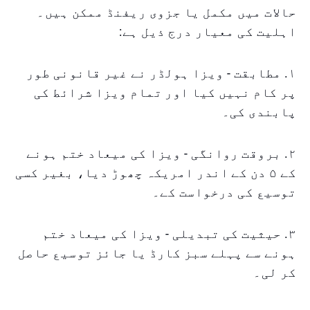
حالات میں مکمل یا جزوی ریفنڈ ممکن ہیں۔
اہلیت کی معیار درج ذیل ہے:
۱. مطابقت - ویزا ہولڈر نے غیر قانونی طور
پر کام نہیں کیا اور تمام ویزا شرائط کی
پابندی کی۔
۲. بروقت روانگی - ویزا کی میعاد ختم ہونے
کے ۵ دن کے اندر امریکہ چھوڑ دیا، بغیر کسی
توسیع کی درخواست کے۔
۳. حیثیت کی تبدیلی - ویزا کی میعاد ختم
ہونے سے پہلے سبز کارڈ یا جائز توسیع حاصل
کر لی۔