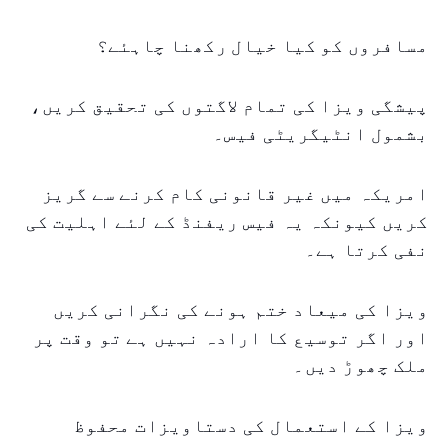
مسافروں کو کیا خیال رکھنا چاہئے؟
پیشگی ویزا کی تمام لاگتوں کی تحقیق کریں،
بشمول انٹیگریٹی فیس۔
امریکہ میں غیر قانونی کام کرنے سے گریز
کریں کیونکہ یہ فیس ریفنڈ کے لئے اہلیت کی
نفی کرتا ہے۔
ویزا کی میعاد ختم ہونے کی نگرانی کریں
اور اگر توسیع کا ارادہ نہیں ہے تو وقت پر
ملک چھوڑ دیں۔
ویزا کے استعمال کی دستاویزات محفوظ