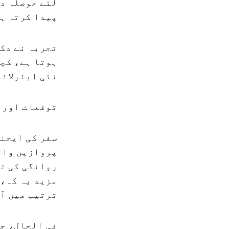
لئے حوصلہ دی
پیدا کرتا ہے
تجربہ نے دکھ
ہوتا ہے، کچ
نئی ایئرلائ
توقعات اور 
سفر کی ایجنس
پروازیں واق
روانگی کی تع
مزید یہ کہ، 
ترتیب میں آن
فی الحال، جل