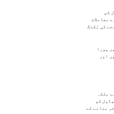
 کی
ے معاملات
ے کی بُکنگ
 پر پورا
ں اور
ے بلکہ
یڈول کو
ر بنانے کے