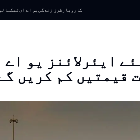
کاروبار
طرزِ زندگی
یو اے ای
ٹیکنالو
ئے ایئرلائنز یو اے ا
 قیمتیں کم کریں گے