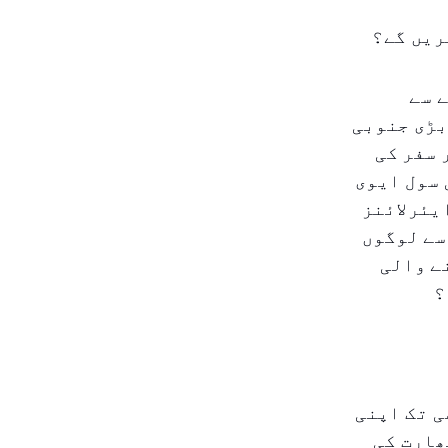
ریں گے؟
 سے
بڑی جنوبی
 سفر کی
 سول ایوی
یئرلائنز
سے لوگوں
ے والی
؟
ی تک اپنی
ھارت کی