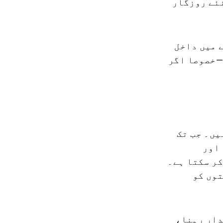
نئے روزگار
 میں داخل
—خصوصا اگر
یں۔ جب تک
اور
ر سکتا ہے۔
توں کو
دار رہنا،