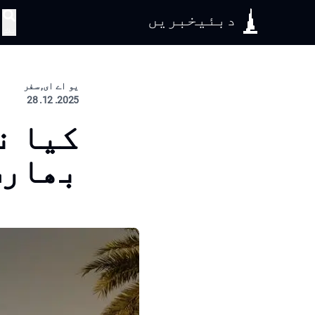
دبئیخبریں
تلاش
یو اے ای, سفر
2025. 12. 28
کیا ن
بھارت