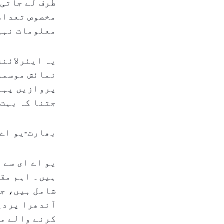
طرف لے جاتی 
مخصوص تعداد
معلومات نہیں
یہ ایئرلائنز
نمائش موسموں
پروازیں پہلے
جتنا کہ بہت 
بھارت-یو اے 
یو اے ای سے 
ہیں۔ اہم مق
شامل ہیں، ج
آندھرا پردی
کرنے والے م