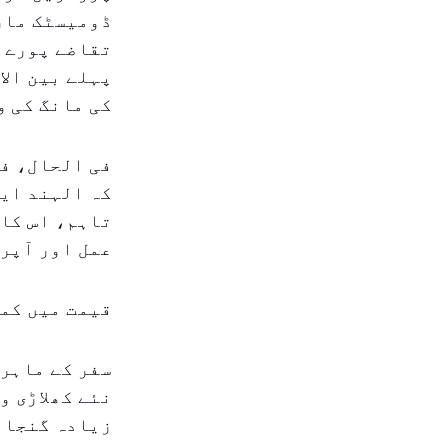
ڈومیسٹک مار
تقاضے پورے ک
پہلے بین الا
کی مانگ کی و
فی الحال، فل
کہ الہند ایئ
تاہم، اس کا 
عمل اور آپر
قیمت میں کمی
سفر کے ماہری
نئے کھلاڑی و
زیادہ گنجائش