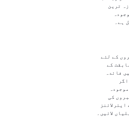
زہ ترین
وجودہ
ل ہے۔
وں کے لئے
ابقت کے
یں فائدہ
اگر
موجودہ
بروں کی
 ایئرلائنز
لیاں لائیں۔