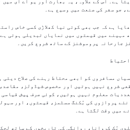
تا ہے۔ اس کے علاوہ، یہ بھارت اور یو اے ای میں 
، جو سفر کی صنعت میں وسیع ہے۔
ایا ہے کہ جب بھی کوئی نیا کھلاڑی کسی خاص راستے
ھ مہینے میں قیمتوں میں نمایاں تبدیلی ہوتی ہے
نز جارحانہ پروموشنز کے ساتھ شروع کریں۔
احتیاط
یاں مسافروں کو ابھی محتاط رہنے کی صلاح دیتی ہ
عی شروع نہیں ہوتیں اور مخصوص شیڈولز، مقاصد، 
ددیات معلوم نہیں ہوتیں، کوئی صرف پیش قیاسی ک
نئے پروازوں کی بُکنگ سسٹمز، قیمتوں، اور سہول
ے میں وقت لگتا ہے۔
دی بُک کروانا، روانگی کی تاریخوں کے ساتھ لچک