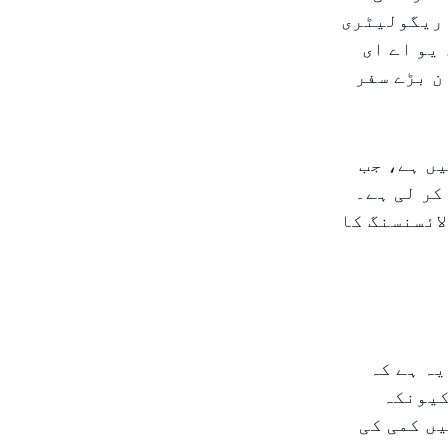
 ریگولیٹری
یو اے ای
ن بڑے سفر
ں ہے، جب
کر لی ہے۔
ائسنسنگ کا
یہ ہے کہ
کیونکہ
ں کمی کی