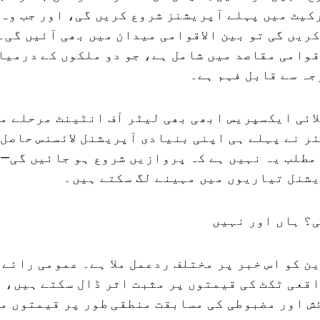
کیٹ میں پہلے آپریشنز شروع کریں گی، اور جب وہ
ریں گی تو بین الاقوامی میدان میں بھی آئیں گی۔ 
قوامی مقاصد میں شامل ہے، جو دو ملکوں کے درمیا
جہ سے قابل فہم ہے۔
ائی ایکسپریس ابھی بھی لیٹر آف انٹینٹ مرحلے می
ر نے پہلے ہی اپنی بنیادی آپریشنل لائسنس حاصل 
مطلب یہ نہیں ہے کہ پروازیں شروع ہو جائیں گی—ل
یشنل تیاریوں میں مہینے لگ سکتے ہیں۔
؟ ہاں اور نہیں
ن کو اس خبر پر مختلف ردعمل ملا ہے۔ عمومی رائے 
اقعی ٹکٹ کی قیمتوں پر مثبت اثر ڈال سکتے ہیں، 
 اور مضبوطی کی مسابقت منطقی طور پر قیمتوں می