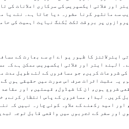
ئر اور فلائی ایکسپریس کی سرکاری اعلانات کی تا
ب سے مانٹیر کرنا مشورہ دیا جاتا ہے۔ نئے یا م
پروازوں پر بروقت ٹکٹ بُکنگ نہایت اہمیت کی حام
ی ایئرلائنز کا ظہور یو اے ای سے بھارت کے مسافر
۔ الہند ایئر اور فلائی ایکسپریس ممکن ہے کہ مس
کی شروعات کریں، جو مسافروں کے لئے طویل مدت م
، یہ مثبت اثرات صرف اس صورت میں حقیقی ہوں گے 
عی شروع ہوں، ان کا شیڈول، قیمتیں، اور مقاصد 
بل کریں۔ لہذا، مسافروں کے پاس انتظار کرنے، خ
اور امید رکھنے کے علاوہ کوئی چارہ نہیں کہ نئے
ں اور سفر کے تجربوں میں واقعی قابل توجہ تبدی