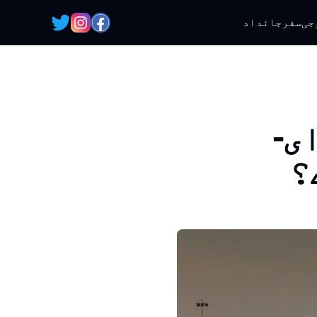
جی
سفر
جائداد
ی-
؟