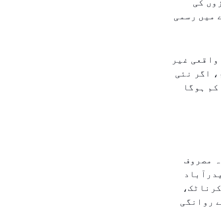
وں کی
 میں رسمی
 واقعی غیر
، اگر نئی
کم ہوگا
ہ مصروف
یدرآباد
کرناٹک،
 روانگی