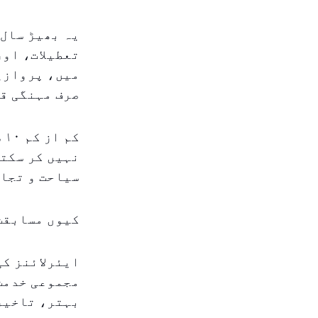
یہ بھیڑ سال 
تعطیلات، اور
میں، پروازیں
صرف مہنگی ق
ک
نہیں کر سکت
سیاحت و تجار
کیوں مسابقت
ایئرلائنز کی
مجموعی خدمت
بہتر، تاخیر 