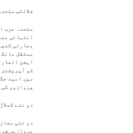
فلائٹس متحدہ
متحدہ عرب ام
انتہائی مصر
بھارتی کمیو
مستقل مانگ پ
ایشن اتھارٹی
کو آپریشنز ش
میں امید جگا
پروازوں کی 
دو نئے کھلاڑ
دو نئی مجاز
پروازیں شروع