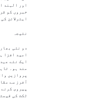
اور الہند ای
خبروں کو قری
ایئرلائن کی 
نتیجہ
دو نئی بھارت
امید افزا ہے
ایک نئے عہد 
مند ہو۔ تاہم
پروازیں واق
آفرز سے مقا
پیروی کرنے، 
ٹکٹ کی قیمتو