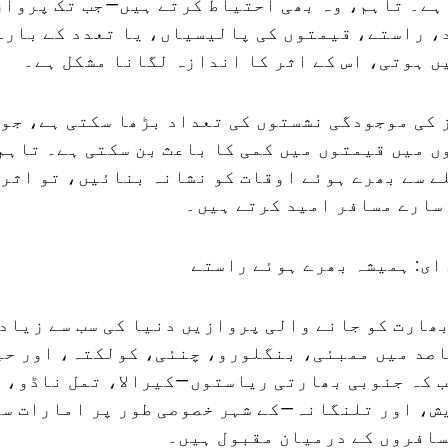
ہے۔ تاہم، وہ بھی احتیاط کرتے ہیں—جب تک پرواز
، راستے، قیمتوں کی پالیسیاں، یا تعدد کے بارے
 ہوتی، اس کے اثر کا اندازہ لگانا مشکل ہے۔
 کی موجودگی نشستوں کی تعداد بڑھا سکتی ہے، جو
 میں قیمتوں میں کمی کا باعث بن سکتی ہے۔ تاہم
 سے بھرے ہوئے اوقات کو نشانہ بنائیں، تو اثر 
سارے مسافر امید کرتے ہیں۔
ای: ہمیشہ بھرے ہوئے راستے
بھارت کو جانے والی پروازیں دنیا کی سب سے زیاد
اصد میں ممبئی، بنگلورو، چنئی، کولکتہ، اور ح
ب کہ جنوبی بھارتی ریاستوں—کیرالا، تمل ناڈو، 
ش، اور تلنگانہ—کے شہر خصوصی طور پر امارات سے
سافروں کے درمیان مقبول ہیں۔