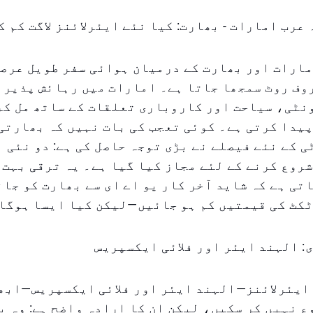
 عرب امارات - بھارت: کیا نئے ایئرلائنز لاگت کم ک
ارات اور بھارت کے درمیان ہوائی سفر طویل عرصے
وف روٹ سمجھا جاتا ہے۔ امارات میں رہائش پذیر 
نٹی، سیاحت اور کاروباری تعلقات کے ساتھ مل کر
یدا کرتی ہے۔ کوئی تعجب کی بات نہیں کہ بھارتی
 کے نئے فیصلے نے بڑی توجہ حاصل کی ہے: دو نئی ا
روع کرنے کے لئے مجاز کیا گیا ہے۔ یہ ترقی بہت 
تی ہے کہ شاید آخر کار یو اے ای سے بھارت کو جان
ٹکٹ کی قیمتیں کم ہو جائیں—لیکن کیا ایسا ہوگا
ی: الہند ایئر اور فلائی ایکسپریس
 ایئرلائنز—الہند ایئر اور فلائی ایکسپریس—ابھ
 نہیں کر سکیں، لیکن ان کا ارادہ واضح ہے: وہ ب