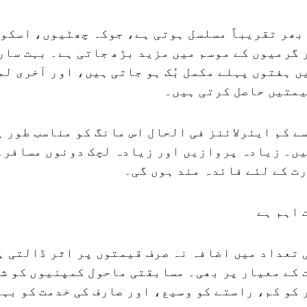
بھر تقریباً مسلسل ہوتی ہے، جوکہ چھٹیوں، اسکول
 گرمیوں کے موسم میں مزید بڑھ جاتی ہے۔ بہت سار
 ہفتوں پہلے مکمل بُک ہو جاتی ہیں، اور آخری لمح
یمتیں حاصل کرتی ہیں۔
م از کم ۱۰ سے کم ایئرلائنز فی الحال اس مانگ کو مناسب طور
یں۔ زیادہ پروازیں اور زیادہ لچک دونوں مسافرو
ت کے لئے فائدہ مند ہوں گی۔
 اہم ہے
 تعداد میں اضافہ نہ صرف قیمتوں پر اثر ڈالتی ہ
 کے معیار پر بھی۔ مسابقتی ماحول کمپنیوں کو ش
کو کم، راستے کو وسیع، اور صارف کی خدمت کو بہت