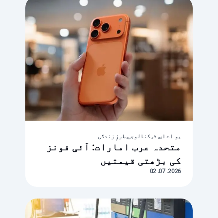
یو اے ای, ٹیکنالوجی, طرزِ زندگی
متحدہ عرب امارات: آئی فونز
کی بڑھتی قیمتیں
2026. 07. 02