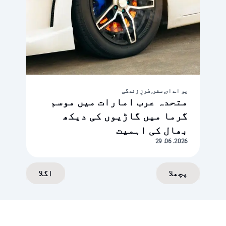
یو اے ای, سفر, طرزِ زندگی
متحدہ عرب امارات میں موسم
گرما میں گاڑیوں کی دیکھ
بھال کی اہمیت
2026. 06. 29
پچھلا
اگلا