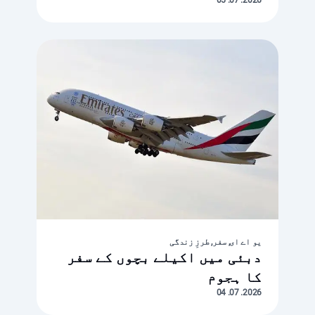
2026. 07. 05
یو اے ای, سفر, طرزِ زندگی
دبئی میں اکیلے بچوں کے سفر
کا ہجوم
2026. 07. 04