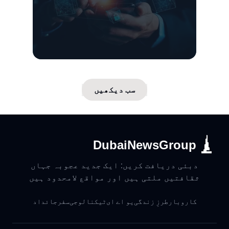
سب دیکھیں
DubaiNewsGroup
دبئی دریافت کریں: ایک جدید عجوبہ جہاں
ثقافتیں ملتی ہیں اور مواقع لامحدود ہیں
کاروبار
طرزِ زندگی
یو اے ای
ٹیکنالوجی
سفر
جائداد