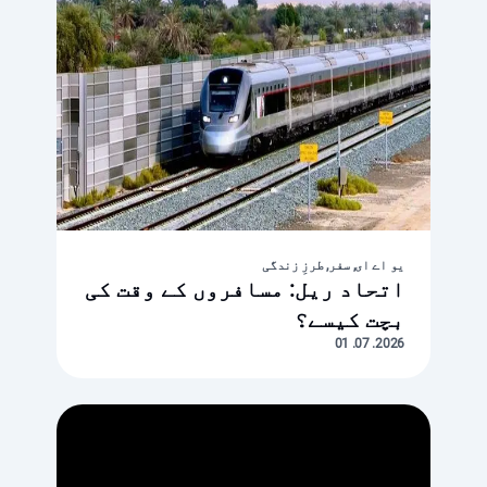
یو اے ای, سفر, طرزِ زندگی
اتحاد ریل: مسافروں کے وقت کی
بچت کیسے؟
2026. 07. 01