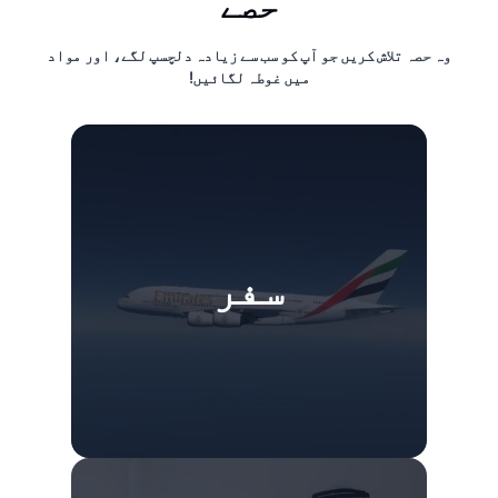
حصے
وہ حصہ تلاش کریں جو آپ کو سب سے زیادہ دلچسپ لگے، اور مواد
میں غوطہ لگائیں!
سفر