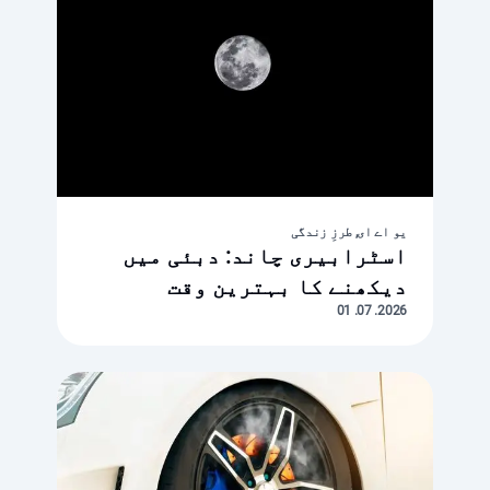
یو اے ای, طرزِ زندگی
اسٹرابیری چاند: دبئی میں
دیکھنے کا بہترین وقت
2026. 07. 01