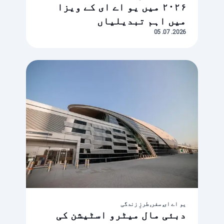
۲۰۲۶ میں یو اے ای کے ویزا
میں اہم تبدیلیاں
2026. 07. 05
یو اے ای, سفر, طرزِ زندگی
دبئی مال میٹرو اسٹیشن کی