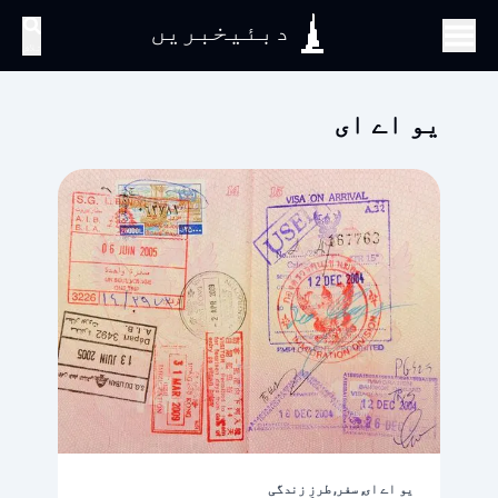
دبئیخبریں
تلاش
یو اے ای
یو اے ای, سفر, طرزِ زندگی