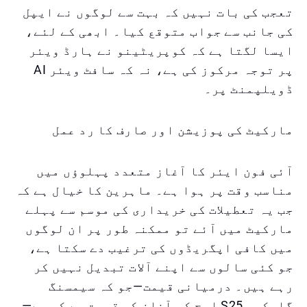
تعجب کی بات نہیں کہ بہت سے لوگوں نے ایپل
کی جانب سے جواب متوقع کیا۔ ابھی کے لئے،
ایسا لگتا ہے کہ کوپریٹینو نے ہارڈ ویئر
پر توجہ مرکوز کی ہے، نہ کہ سافٹ ویئر AI
ڈویلپمنٹ پر۔
مارکیٹ کی پوزیشن اور صارف کا رد عمل
آئی فون ایئر کا آغاز متعدد پہلوؤں میں
مناسب وقت پر ہوا ہے۔ ماہرین کا خیال ہے کہ
جب یہ تعطیلات کی خریداری کی موسم سے پہلے
مارکیٹ میں آئے تو ممکنہ طور پر ان لوگوں
میں کافی اپگریڈوں کی ترغیب دے سکتا ہے،
جو کئی سالوں سے اپنے آلات تبدیل نہیں کر
رہے ہیں۔ درمیانی قیمت—جو کہ سیمسنگ
گلیکسی S25 ایج کی آغاز کی قیمت سے کم ہے—