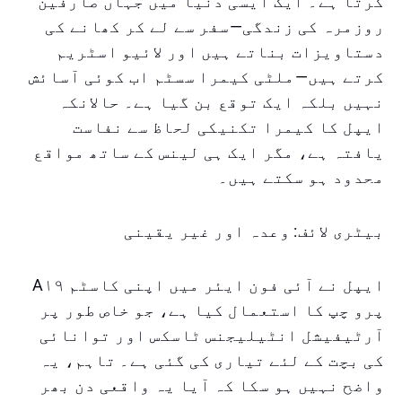
کرتا ہے۔ ایک ایسی دنیا میں جہاں صارفین
روزمرہ کی زندگی—سفر سے لے کر کھانے کی
دستاویزات بناتے ہیں اور لائیو اسٹریم
کرتے ہیں—ملٹی کیمرا سسٹم اب کوئی آسائش
نہیں بلکہ ایک توقع بن گیا ہے۔ حالانکہ
ایپل کا کیمرا تکنیکی لحاظ سے نفاست
یافتہ ہے، مگر ایک ہی لینس کے ساتھ مواقع
محدود ہو سکتے ہیں۔
بیٹری لائف: وعدہ اور غیر یقینی
ایپل نے آئی فون ایئر میں اپنی کاسٹم A۱۹
پرو چپ کا استعمال کیا ہے، جو خاص طور پر
آرٹیفیشل انٹیلیجنس ٹاسکس اور توانائی
کی بچت کے لئے تیاری کی گئی ہے۔ تاہم، یہ
واضح نہیں ہو سکا کہ آیا یہ واقعی دن بھر