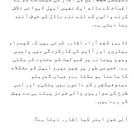
اقسام کے ساتھ ایک نفیس ایپل ڈیوائس تلاش
کرنے والوں کے لئے نئے ماڈل کو خوش آئند
بنا دیتی ہے۔
تاہم، کچھ آراء اشارہ کرتی ہیں کہ کیمرا،
بیٹری، اور آڈیو کی کارکردگی میں واپسی
وسیع پیمانے پر قبولیت کو محدود کر سکتی
ہے۔ خصوصی طور پر چین میں، ایپل کو مشکلات
کا سامنا ہو سکتا ہے، جہاں گھریلو
مینوفیکچرر کم داموں میں پتلی، اور اسی
طرح کی سواریوں والی فونز پہلے ہی سے پیش
کر رہے ہیں۔
آئی فون ایئر کیا اشارہ دیتا ہے؟