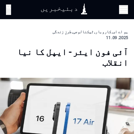
دبئیخبریں
تلاش
یو اے ای, کاروبار, ٹیکنالوجی, طرزِ زندگی
2025. 09. 11
آئی فون ایئر - ایپل کا نیا
انقلاب