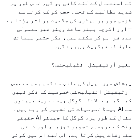
کے استعمال کے لئے کافی ہو گی، خاص طور پر
شدید مطالبے کے تحت۔ حجم کو کم کرنے سے
لازمی طور پر بیٹری کی صلاحیت پر اثر پڑتا ہے
—اور اگرچہ بہتر سافٹ ویئر غیر معمولی
مدد فراہم کر سکتے ہیں، مگر حتمی پیمائش
صارف کا فیڈبیک ہی رہے گی۔
بغیر آرٹیفیشل انٹیلیجنس؟
پیشکش میں ایپل کی جانب سے کسی بھی مخصوص
آرٹیفیشل انٹیلیجنس خصوصیت کا ذکر نہیں
کیا گیا، حالانکہ گوگل جیسے حریف مہینوں
سے AI بیسڈ خصوصیات کی تشہیر کر رہے ہیں۔
مثال کے طور پر، گوگل کا جیمنی AI حقیقی
وقت کے ترجمہ، تصویر تجزیہ، اور ذاتی
سفارشات پیش کرتا ہے، اس لیے اس میں کوئی