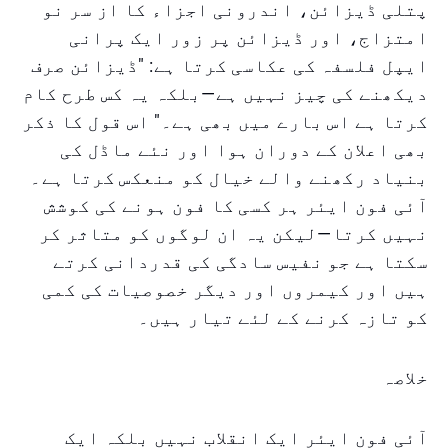
پتلی ڈیزائن، اندرونی اجزاء کا از سر نو
امتزاج، اور ڈیزائن پر زور ایک پرانی
ایپل فلسفہ کی عکاسی کرتا ہے: "ڈیزائن صرف
دیکھنے کی چیز نہیں ہے—بلکہ یہ کس طرح کام
کرتا ہے اس بارے میں بھی ہے۔" اس قول کا ذکر
بھی اعلان کے دوران ہوا اور نئے ماڈل کی
بنیاد رکھنے والے خیال کو منعکس کرتا ہے۔
آئی فون ایئر ہر کسی کا فون ہونے کی کوشش
نہیں کرتا—لیکن یہ ان لوگوں کو متاثر کر
سکتا ہے جو نفیس سادگی کی قدردانی کرتے
ہیں اور کیمروں اور دیگر خصوصیات کی کمی
کو تازہ کرنے کے لئے تیار ہیں۔
خلاصہ
آئی فون ایئر ایک انقلاب نہیں بلکہ ایک