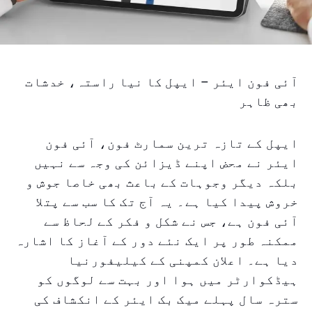
آئی فون ایئر – ایپل کا نیا راستہ، خدشات
بھی ظاہر
ایپل کے تازہ ترین سمارٹ فون، آئی فون
ایئر نے محض اپنے ڈیزائن کی وجہ سے نہیں
بلکہ دیگر وجوہات کے باعث بھی خاصا جوش و
خروش پیدا کیا ہے۔ یہ آج تک کا سب سے پتلا
آئی فون ہے، جس نے شکل و فکر کے لحاظ سے
ممکنہ طور پر ایک نئے دور کے آغاز کا اشارہ
دیا ہے۔ اعلان کمپنی کے کیلیفورنیا
ہیڈکوارٹر میں ہوا اور بہت سے لوگوں کو
سترہ سال پہلے میک بک ایئر کے انکشاف کی