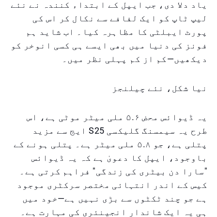
یاد دلا دی، جب ایپل کے ابتداء کنندہ نے نئے
لیپ ٹاپ کو ایک لفافے سے نکال کر اس کی
پورٹ ایبلٹی کا مظاہرہ کیا۔ اب شاید ہم
فونز کی دنیا میں بھی ایسے ہی کسی انوخر کو
دیکھیں—کم از کم پہلی نظر میں۔
نیا شکل، نئے چیلنجز
یہ ڈیوائس محض ۵.۶ ملی میٹر موٹی ہے، اس
طرح یہ سیمسنگ گلیکسی S25 ایج سے مزید
پتلی ہے، جو ۵.۸ ملی میٹر ہے۔ پتلی ہونے کے
باوجود، ایپل کا دعویٰ ہے کہ یہ ڈیوائس
"سارا دن بیٹری کی زندگی" فراہم کرتی ہے۔
کیس کے اندر انتہائی مختصر سرکٹری موجود
ہے جو چند ٹکٹوں سے بڑی نہیں ہے—خود میں
ہی یہ ایک شاندار انجینئری کی مہارت ہے۔