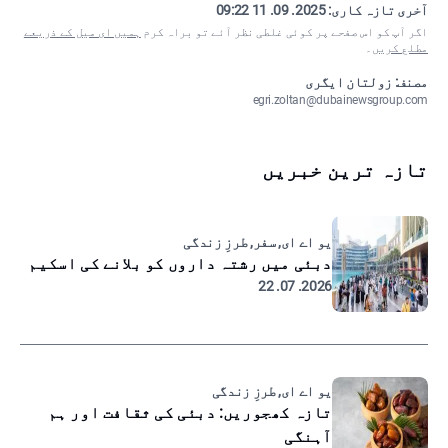
آخری تازہ کاری:
2025. 09. 11 09:22
اگر آپ کو اس صفحے پر کوئی غلطی نظر آئے تو براہ کرم
ہمیں ای میل کے ذریعے
مطلع کریں
۔
مصنف: زولتان ایگری
egri.zoltan@dubainewsgroup.com
تازہ ترین خبریں
یو اے ای, سفر, طرزِ زندگی
دبئی میں رشتہ داروں کو بلانے کی اسکیم
2026. 07. 22
یو اے ای, طرزِ زندگی
تازہ کھجوریں: دبئی کی ثقافت اور ہم
آہنگی