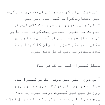
آئی فون ایئر کو درمیانی قیمت میں مارکیٹ
میں متعارف کرایا گیا ہے، پھر بھی
ٹائیٹینیم فریم اور سیرامک گلاس کیس کی
بدولت یہ نفیس احساسی پیش کرتا ہے۔ باہر
کی یہ شکل خریداروں کو آسانی سے کھینچ
سکتی ہے، مگر تجزیہ کاران کا کہنا ہے کہ
کچھ سمجھوتے بھی قابل دید ہیں۔
سنگل کیمرا—کیا یہ کافی ہے؟
آئی فون ایئر میں صرف ایک ہی کیمرا ہے،
جبکہ معیاری آئی فون ۱۷ میں دو اور پرو
ورژنز میں تین کیمرے ہوتے ہیں۔ یہ قدم
پیچھے ہٹنا بہت سے لوگوں کے لئے سوال کھڑے