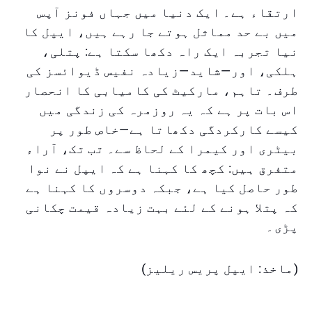
ارتقاء ہے۔ ایک دنیا میں جہاں فونز آپس
میں بے حد مماثل ہوتے جا رہے ہیں، ایپل کا
نیا تجربہ ایک راہ دکھا سکتا ہے: پتلی،
ہلکی، اور—شاید—زیادہ نفیس ڈیوائسز کی
طرف۔ تاہم، مارکیٹ کی کامیابی کا انحصار
اس بات پر ہے کہ یہ روزمرہ کی زندگی میں
کیسے کارکردگی دکھاتا ہے—خاص طور پر
بیٹری اور کیمرا کے لحاظ سے۔ تب تک، آراء
متفرق ہیں: کچھ کا کہنا ہے کہ ایپل نے نوا
طور حاصل کیا ہے، جبکہ دوسروں کا کہنا ہے
کہ پتلا ہونے کے لئے بہت زیادہ قیمت چکانی
پڑی۔
(ماخذ: ایپل پریس ریلیز)