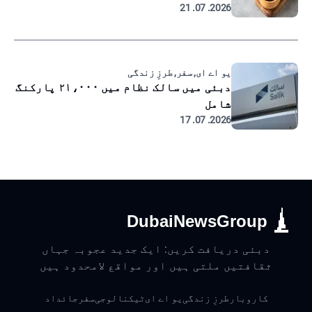
2026. 07. 21
یو اے ای, سفر, طرزِ زندگی
دبئی میں سالک نظام میں ۲۱،۰۰۰ پارکنگ
شامل
2026. 07. 17
DubaiNewsGroup
دبئی دریافت کریں: ایک جدید عجوبہ جہاں
ثقافتیں ملتی ہیں اور مواقع لامحدود ہیں
کاروبار
طرزِ زندگی
یو اے ای
ٹیکنالوجی
سفر
جائداد