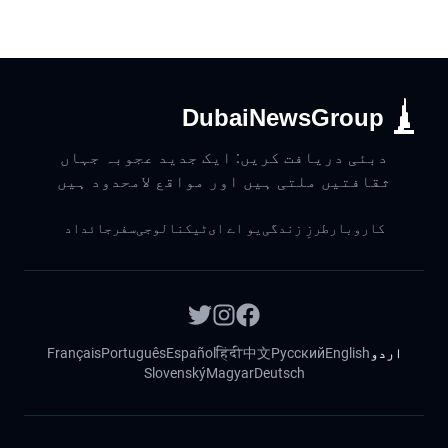
DubaiNewsGroup
دبئی دریافت کریں: ایک جدید عجوبہ جہاں
ثقافتیں ملتی ہیں اور مواقع لامحدود ہیں
کاروبار
طرزِ زندگی
یو اے ای
ٹیکنالوجی
سفر
جائداد
اردو
English
Русский
中文
हिंदी
Español
Português
Français
Slovenský
Magyar
Deutsch