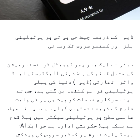
ڈیوا کے ذریعہ چیٹ جی پی ٹی پر یوٹیلیٹی
بلز اور کسٹمر سروس تک رسائی
دبئی نے ایک بار پھر ڈیجیٹل ٹرانسفارمیشن
کی مثال قائم کی ہے: دبئی الیکٹرسٹی اینڈ
واٹر اتھارٹی (ڈیوا) دنیا کی پہلی
یوٹیلیٹی فراہم کنندہ بن گئی ہے، جس نے
اپنے سرکاری خدمات کو چیٹ جی پی ٹی پلیٹ
فارم کے ذریعے دستیاب کرایا ہے۔ یہ نہ صرف
عالمی سطح پر یوٹیلیٹی سیکٹر میں پہلا قدم
ہے بلکہ پہلا حکومتی ادارہ ہے جو ایک AI-
بیسڈ پلیٹ فارم پر کسٹمر سروس کی پیشکش