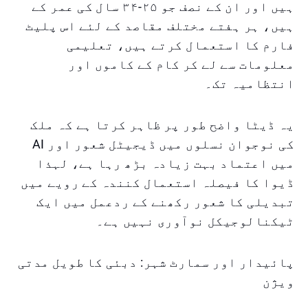
ہیں اور ان کے نصف جو ۲۵-۳۴ سال کی عمر کے
ہیں، ہر ہفتے مختلف مقاصد کے لئے اس پلیٹ
فارم کا استعمال کرتے ہیں، تعلیمی
معلومات سے لے کر کام کے کاموں اور
انتظامیہ تک۔
یہ ڈیٹا واضح طور پر ظاہر کرتا ہے کہ ملک
کی نوجوان نسلوں میں ڈیجیٹل شعور اور AI
میں اعتماد بہت زیادہ بڑھ رہا ہے، لہذا
ڈیوا کا فیصلہ استعمال کنندہ کے رویے میں
تبدیلی کا شعور رکھنے کے ردعمل میں ایک
ٹیکنالوجیکل نوآوری نہیں ہے۔
پائیدار اور سمارٹ شہر: دبئی کا طویل مدتی
ویژن