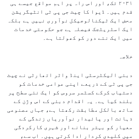
۲۰۳۱ تک، اور اس راہ پر اہم مواقع جیسے ہی
قدم ہیں۔ ڈیوا کا چیٹ جی پی ٹی انٹیگریشن
محض ایک ٹیکنالوجیکل نوآوری نہیں ہے بلکہ
ایک اسٹریٹجک فیصلہ ہے جو حکومتی خدمات
میں ایک نئے دور کو کھولتا ہے۔
خلاصہ
دبئی الیکٹرسٹی اینڈ واٹر اتھارٹی نے چیٹ
جی پی ٹی کے ذریعے اپنی عوامی خدمات کو
دستیاب کرکے کسٹمر سروس کو ایک نئی سطح پر
بلند کیا ہے۔ یہ اقدام دبئی کے اس وژن کے
ساتھ بالکل مطابقت رکھتا ہے، جہاں مصنوعی
ذہانت اور پائیدار نوآوریاں زندگی کے
معیار کو بہتر بنانے اور شہری کارکردگی
میں کلیدی کردار ادا کرتی ہیں۔ اب سے،