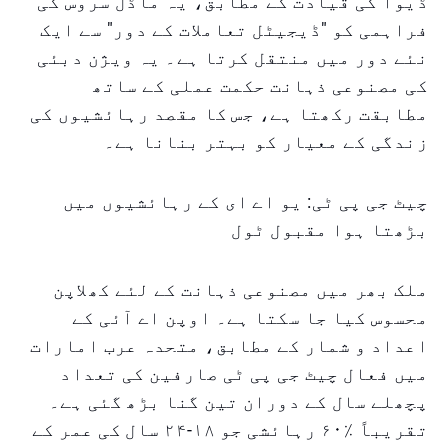
ڈیوا کی قیادت کے مطابق، یہ ماڈل سروس کی
فراہمی کو "ڈیجیٹل تعاملات کے دور" سے ایک
نئے دور میں منتقل کرتا ہے۔ یہ ویژن دبئی
کی مصنوعی ذہانت حکمت عملی کے ساتھ
مطابقت رکھتا ہے، جس کا مقصد رہائشیوں کی
زندگی کے معیار کو بہتر بنانا ہے۔
چیٹ جی پی ٹی: یو اے ای کے رہائشیوں میں
بڑھتا ہوا مقبول ٹول
ملک بھر میں مصنوعی ذہانت کے لئے کھلاپن
محسوس کیا جا سکتا ہے۔ اوپن اے آئی کے
اعداد و شمار کے مطابق، متحدہ عرب امارات
میں فعال چیٹ جی پی ٹی صارفین کی تعداد
پچھلے سال کے دوران تین گنا بڑھ گئی ہے۔
تقریباً ٪۶۰ رہائشی جو ۱۸-۲۴ سال کی عمر کے