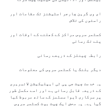
ای وی گرین چارجر اسٹیشنز تک مقامات اور
راستوں کی تلاش
کسٹمر سروس مراکز کے کھلنے کے اوقات اور
پتے تک رسائی
رابطہ چینلز کے ذریعے رسائی
دیگر بلنگ یا کسٹمر سروس کی معلومات
یہ خدمت چیٹ جی پی ٹی ایپلیکیشن لائبریری
کے ذریعہ قابل رسائی ہے اور اسے مکمل طور
پر سرکاری ڈیوا سسٹمز کے ساتھ مربوط کیا
گیا ہے۔ یہ محض ایک چیٹ بوٹ کسٹمر سروس