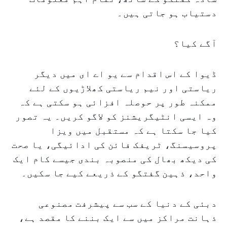
دستیاب ہو جاتی ہیں۔
آگے کیا؟
ڈیوا کے اس اقدام سے یو اے ای میں دیگر
ریاستی اور نیم ریاستی کھلاڑیوں کے لئے
ممکنہ طور پر حوصلہ افزائی ہو سکتی ہے کہ
وہ ایسی انٹیگریشنز کو لاگو کریں۔ یہ تصور
کیا جا سکتا ہے کہ مستقبل میں ویزا
پروسیسنگ، ٹریفک فائن کی ادائیگی، یا صحت
کی دیکھ بھال کی منصوبہ بندی جیسے کام ایک
واحد، ذہین گفتگو کے ذریعے کیے جا سکیں۔
دبئی کے دنیا کے سب سے پیشرفت مصنوعی
ذہانت مراکز میں سے ایک بننے کا مقصد ہے،