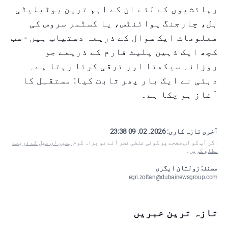
رہائشیوں کے لئے ان کے اہم ترین یوٹیلیٹی
بل، چارجنگ پوائنٹس، یا کسٹمر سروس کی
معلومات ایک سوال کے ذریعہ دستیاب ہیں - سب
کچھ ایک ذہین پلیٹ فارم کے ذریعے جو
روزانہ سیکھتا اور ترقی کرتا رہتا ہے۔
دبئی نے ایک بار پھر ثابت کیا: مستقبل کا
آغاز ہو چکا ہے۔
آخری تازہ کاری:
2026. 02. 09 23:38
اگر آپ کو اس صفحے پر کوئی غلطی نظر آئے تو براہ کرم
ہمیں ای میل کے ذریعے
مطلع کریں
۔
مصنف: زولتان ایگری
egri.zoltan@dubainewsgroup.com
تازہ ترین خبریں