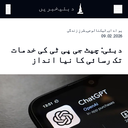
دبئیخبریں
تلاش
یو اے ای, ٹیکنالوجی, طرزِ زندگی
2026. 02. 09
دبئی: چیٹ جی پی ٹی کی خدمات
تک رسائی کا نیا انداز