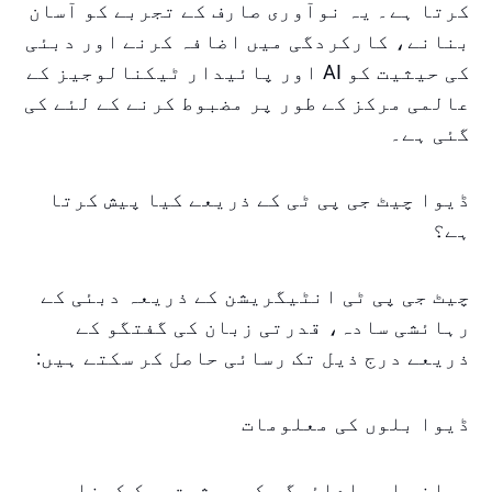
کرتا ہے۔ یہ نوآوری صارف کے تجربے کو آسان
بنانے، کارکردگی میں اضافہ کرنے اور دبئی
کی حیثیت کو AI اور پائیدار ٹیکنالوجیز کے
عالمی مرکز کے طور پر مضبوط کرنے کے لئے کی
گئی ہے۔
ڈیوا چیٹ جی پی ٹی کے ذریعے کیا پیش کرتا
ہے؟
چیٹ جی پی ٹی انٹیگریشن کے ذریعہ دبئی کے
رہائشی سادہ، قدرتی زبان کی گفتگو کے
ذریعے درج ذیل تک رسائی حاصل کر سکتے ہیں:
ڈیوا بلوں کی معلومات
بیلنس اور ادائیگی کی حیثیت چیک کرنا