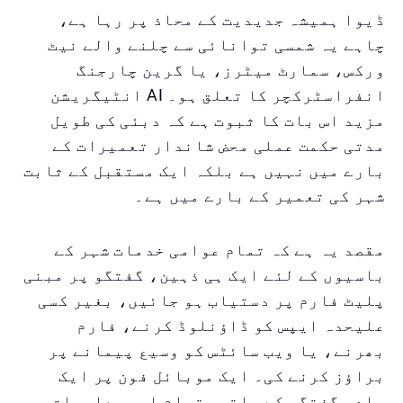
ڈیوا ہمیشہ جدیدیت کے محاذ پر رہا ہے،
چاہے یہ شمسی توانائی سے چلنے والے نیٹ
ورکس، سمارٹ میٹرز، یا گرین چارجنگ
انفراسٹرکچر کا تعلق ہو۔ AI انٹیگریشن
مزید اس بات کا ثبوت ہے کہ دبئی کی طویل
مدتی حکمت عملی محض شاندار تعمیرات کے
بارے میں نہیں ہے بلکہ ایک مستقبل کے ثابت
شہر کی تعمیر کے بارے میں ہے۔
مقصد یہ ہے کہ تمام عوامی خدمات شہر کے
باسیوں کے لئے ایک ہی ذہین، گفتگو پر مبنی
پلیٹ فارم پر دستیاب ہو جائیں، بغیر کسی
علیحدہ ایپس کو ڈاؤنلوڈ کرنے، فارم
بھرنے، یا ویب سائٹس کو وسیع پیمانے پر
براؤز کرنے کی۔ ایک موبائل فون پر ایک
سادہ گفتگو کے ساتھ، تمام اہم معلومات