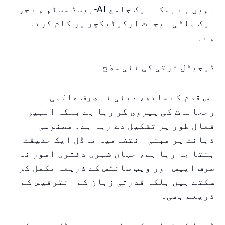
نہیں ہے بلکہ ایک جامع AI-بیسڈ سسٹم ہے جو
ایک ملٹی ایجنٹ آرکیٹیکچر پر کام کرتا
ہے۔
ڈیجیٹل ترقی کی نئی سطح
اس قدم کے ساتھ، دبئی نہ صرف عالمی
رجحانات کی پیروی کر رہا ہے بلکہ انہیں
فعال طور پر تشکیل دے رہا ہے۔ مصنوعی
ذہانت پر مبنی انتظامیہ ماڈل ایک حقیقت
بنتا جا رہا ہے، جہاں شہری دفتری امور نہ
صرف ایپس اور ویب سائٹس کے ذریعہ مکمل کر
سکتے ہیں بلکہ قدرتی زبان کے انٹرفیس کے
ذریعے بھی۔