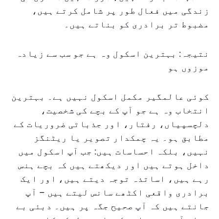
زندگی میں فعال طور پر شامل کرتے ہیں،
مضبوط تر برادری کو بناتے ہیں۔
نتیجہ: بہترین اسکول وہ ہے جو سب سے زیادہ
موزوں ہو
کوئی عالمگیر مکمل اسکول نہیں ہے۔ بہترین
انتخاب وہ ہے جو آپ کے بچے کی شخصیت،
دلچسپیاں، رفتار، اور جذباتی ضروریات کے
مطابق ہو۔ یہ چمکدار تصویر یا ریٹنگز
نہیں، بلکہ احساسات ہیں: جب آپ اسکول میں
داخل ہوتے ہیں اور دیکھتے ہیں کہ بچے ہنس
رہے ہیں، اساتذہ توجہ دیتے ہیں، اور ایک
برادری واقعی اکٹھے سانس لیتے ہیں – آپ
جانتے ہیں کہ آپ صحیح جگہ پر ہیں۔ دبئی بے