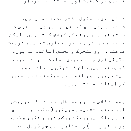
تعلیم کی کیفیت اور اساتذہ کا کردار
دبئی میں، اسکول اکثر جدید عمارتوں،
شاندار بنیادی ڈھانچے، اور زیادہ فیس کے
ساتھ نمایاں ہونے کی کوشش کرتے ہیں۔ لیکن
یہ سب بے معنی ہے اگر معیاری تعلیم، تربیت
یافتہ، اور متحرک و مخلص اساتذہ نہ ہوں۔
حقیقی فرق وہ ہے جہاں اساتذہ اپنے طلباء
کو جانتے ہیں، ان کی ترقی پر ذاتی توجہ
دیتے ہیں، اور انفرادی سیکھنے کے راستوں
کو اپنانا جانتے ہیں۔
چھوٹے کلاس سائز، مستقل اساتذہ کی تربیت،
اور متنوع تشخیصی طریقوں (صرف درجہ بندی
نہیں بلکہ پروجیکٹ ورک، غور و فکر، صلاحیت
پر مبنی رائے) وہ عناصر ہیں جو طویل مدت