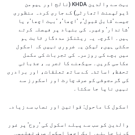
بہت سے والدین KHDA (نالج اور ہیومن
ڈیولپمنٹ اتھارٹی) کے جاری کردہ منظوری
جیسے 'قابل قبول'، 'اچھا'، 'بہت اچھا'، یا
'شاندار' وغیرہ کی بنیاد پر فیصلہ کرتے
ہیں۔ اگرچہ یہ ریٹنگز مددگار ثابت ہو
سکتی ہیں، لیکن یہ ضروری نہیں کہ اسکول
میں بچے کی روزمرہ کی تجربات کی مکمل
عکاسی کریں۔ سیکھنے کا تجربہ، جذباتی
تحفظ، اساتذہ کے ساتھ تعلقات، اور برادری
کی گرمجوشی کو صرف چارٹ اور اسکورز سے
نہیں ناپا جا سکتا۔
اسکول کا ماحول: قوانین اور نصاب سے زیادہ
والدین کو سب سے پہلے اسکول کی 'روح' پر غور
کرنا چاہئے۔ ایک اچھا اسکول صرف تعلیمی