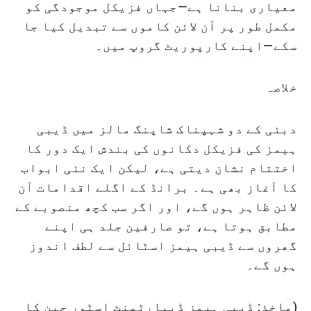
معیاری بنانا ہے—جہاں فزیکل موجودگی کو
مکمل طور پر آن لائن کاموں سے تبدیل کیا جا
سکے—اپنے کارپوریٹ گروپ میں۔
خلاصہ
دبئی کے دو شہپناک شاپنگ مالز میں ڈیبی
ہیمز کی فزیکل دکانوں کی بندش ایک دور کا
اختتام نشان دیتی ہے، لیکن ایک نئی ابواب
کا آغاز بھی ہے۔ برانڈ کے اگلے اقدامات آن
لائن ظاہر ہوں گے، اور اگر سب کچھ منصوبے کے
مطابق ہوتا ہے، تو صارفین جلد ہی اپنے
گھروں سے ڈیبی ہیمز اسٹائل سے لطف اندوز
ہوں گے۔
(ماخذ: ڈیبی ہیمز ڈیپارٹمنٹ اسٹور چین کا