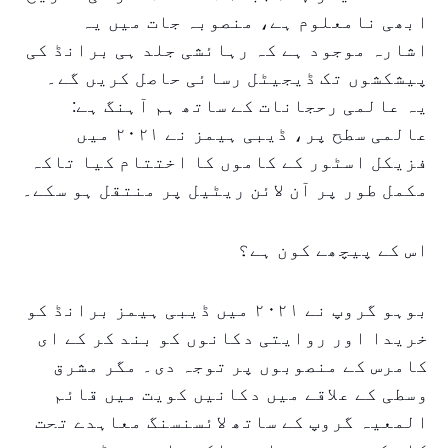
ابھی نامعلوم ہے، منصوبہ جات میں یہ
اشارہ موجود ہے کہ رہائشی جلد ہی برانڈ کی
پیشکشوں تک ڈیجیٹل رسائی حاصل کریں گے۔
یہ عالمی رحجانات کے ساتھ ہم آہنگ ہے:
عالمی سطح پر، ڈیبی ہیمز نے ٢٠٢١ میں
فزیکل اسٹور کے کاموں کا اختتام کیا تاکہ
مکمل طور پر آن لائن ریٹیل پر منتقل ہو سکے۔
اس کے پیچھے کون ہے؟
بوہو گروپ نے ٢٠٢١ میں ڈیبی ہیمز برانڈ کو
خریدا اور روایتی دکانوں کو بند کر کے ای
کامرس کے منصوبوں پر توجہ دی۔ مگر مشرق
وسطی کے علاقے میں دکانیں کویت میں قائم
المعیہ گروپ کے ساتھ لائسنسنگ معاہدے تحت