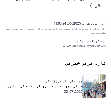
اعلان۔)
آخری تازہ کاری:
2025. 06. 24 13:03
اگر آپ کو اس صفحے پر کوئی غلطی نظر آئے تو براہ کرم
ہمیں ای میل کے ذریعے
مطلع کریں
۔
مصنف: زولتان ایگری
egri.zoltan@dubainewsgroup.com
تازہ ترین خبریں
یو اے ای, سفر, طرزِ زندگی
دبئی میں رشتہ داروں کو بلانے کی اسکیم
2026. 07. 22