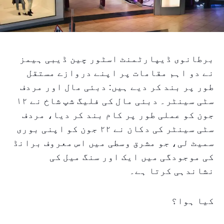
برطانوی ڈیپارٹمنٹ اسٹور چین ڈیبی ہیمز
نے دو اہم مقامات پر اپنے دروازے مستقل
طور پر بند کر دیے ہیں: دبئی مال اور مردف
سٹی سینٹر۔ دبئی مال کی فلیگ شپ شاخ نے ١٢
جون کو عملی طور پر کام بند کر دیا، مردف
سٹی سینٹر کی دکان نے ٢٢ جون کو اپنی بوری
سمیٹ لی، جو مشرق وسطی میں اس معروف برانڈ
کی موجودگی میں ایک اور سنگ میل کی
نشاندہی کرتا ہے۔
کیا ہوا؟