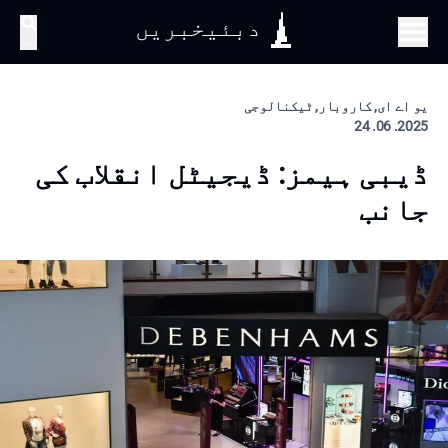
دبئیخبریں
تلاش
یو اے ای, کاروبار, ٹیکنالوجی
2025. 06. 24
ڈیبی ہیمز: ڈیجیٹل انقلاب کی
جانب