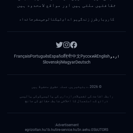
ثقافتیں ملتی ہیں اور مواقع لامحدود ہیں
کاروبار
طرزِ زندگی
یو اے ای
ٹیکنالوجی
سفر
جائداد
اردو
English
Русский
中文
हिंदी
Español
Português
Français
Slovenský
Magyar
Deutsch
©
2026
.دبئیخبریں. جملہ حقوق محفوظ ہیں
رابطہ
اشاعت کی تفصیلات
رازداری کی پالیسی
کوکی پالیسی
ذرائع کے استعمال کا اخلاقی ضابطہ
حقائق کی جانچ
Advertisement:
egrizoltan.hu
1b.hu
tire-service.hu
5n.ae
05.hu
bUTOR5