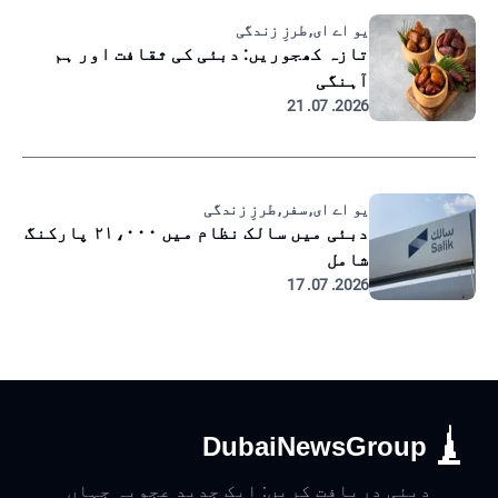
یو اے ای, طرزِ زندگی
تازہ کھجوریں: دبئی کی ثقافت اور ہم
آہنگی
2026. 07. 21
یو اے ای, سفر, طرزِ زندگی
دبئی میں سالک نظام میں ۲۱،۰۰۰ پارکنگ
شامل
2026. 07. 17
DubaiNewsGroup
دبئی دریافت کریں: ایک جدید عجوبہ جہاں