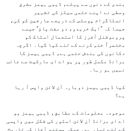
بندی کے دنوں سے پہلے، ڈیبی ہیمز مشرق
وسطی نے اپنے حتمی سیلز کی تشہیر
انسٹاگرام پوسٹس کے ذریعے صارفین کو کی،
جیسا کہ "ایک خریدو، دو مفت پاؤ" جیسے
پروموشنل آفرز کا استعمال اسٹاک کو
مختصراً ختم کرنے کے لئے کیا گیا۔ اگرچہ
دکانوں کی بندش حتمی ہے، ڈیبی ہیمز کا
برانڈ مکمل طور پر یو اے ای مارکیٹ سے غائب
نہیں ہو رہا۔
کیا ڈیبی ہیمز دوبارہ آن لائن واپس آ رہا
ہے؟
موجودہ معلومات کے مطابق، ڈیبی ہیمز یو
اے ای برانڈ آن لائن اسٹور کی شکل میں واپسی
کے لئے تیار ہے۔ جبکہ مستند آغاز کی تاریخ