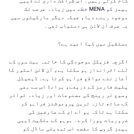
کام کرتی رہیں۔ اس شراکت داری نے ڈیبی
ہیمز کو MENA خطے میں زیادہ عرصے تک
موجود رہنے دیا، جبکہ دیگر مارکیٹوں میں
یہ صرف آن لائن ہی دستیاب تھی۔
مستقبل میں کیا امید ہے؟
اگرچہ فزیکل موجودگی کا خاتمہ بہت سوں کے
لئے اثرانداز ہو سکتا ہے، آن لائن اسٹور کا
آغاز نئے مواقع فراہم کرتا ہے۔ ڈیجیٹل
پلیٹ فارمز کے ذریعے، برانڈ اس سے بھی
وسیع تر رینج کی مصنوعات اور زیادہ تواتر
کے ساتھ تازہ ترین پروموشنز فراہم کر
سکتا ہے تاکہ یو اے ای کے صارفین کی
ضروریات پورا کرے۔ بوہو کے ملکیت ڈیبی
ہیمز گروپ کا مقصد اس تبدیلی ماڈل کو