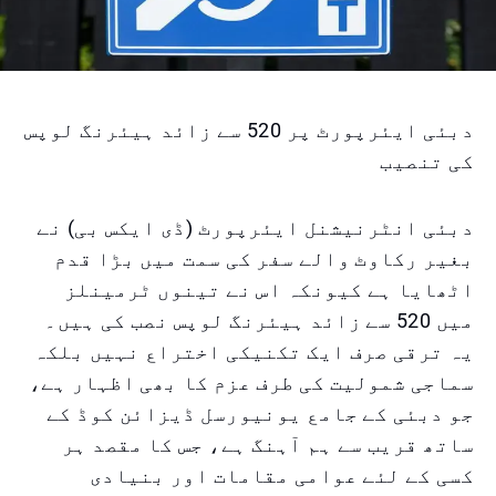
دبئی ایئرپورٹ پر 520 سے زائد ہیئرنگ لوپس
کی تنصیب
دبئی انٹرنیشنل ایئرپورٹ (ڈی ایکس بی) نے
بغیر رکاوٹ والے سفر کی سمت میں بڑا قدم
اٹھایا ہے کیونکہ اس نے تینوں ٹرمینلز
میں 520 سے زائد ہیئرنگ لوپس نصب کی ہیں۔
یہ ترقی صرف ایک تکنیکی اختراع نہیں بلکہ
سماجی شمولیت کی طرف عزم کا بھی اظہار ہے،
جو دبئی کے جامع یونیورسل ڈیزائن کوڈ کے
ساتھ قریب سے ہم آہنگ ہے، جس کا مقصد ہر
کسی کے لئے عوامی مقامات اور بنیادی