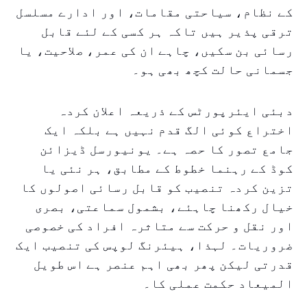
کے نظام، سیاحتی مقامات، اور ادارے مسلسل
ترقی پذیر ہیں تاکہ ہر کسی کے لئے قابل
رسائی بن سکیں، چاہے ان کی عمر، صلاحیت، یا
جسمانی حالت کچھ بھی ہو۔
دبئی ایئرپورٹس کے ذریعہ اعلان کردہ
اختراع کوئی الگ قدم نہیں ہے بلکہ ایک
جامع تصور کا حصہ ہے۔ یونیورسل ڈیزائن
کوڈ کے رہنما خطوط کے مطابق، ہر نئی یا
تزین کردہ تنصیب کو قابل رسائی اصولوں کا
خیال رکھنا چاہئے، بشمول سماعتی، بصری
اور نقل و حرکت سے متاثرہ افراد کی خصوصی
ضروریات۔ لہذا، ہیئرنگ لوپس کی تنصیب ایک
قدرتی لیکن پھر بھی اہم عنصر ہے اس طویل
المیعاد حکمت عملی کا۔