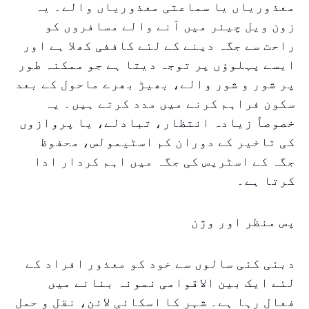
معذوریاں یا سماعتی معذوریاں والے۔ یہ
زون ویل چیئر میں آنے والے مسافروں کو
راحت سے جگہ دینے کے لئے کاففی کھلا ہے اور
ایسے پہلوؤں پر توجہ دیتا ہے جو ممکنہ طور
پر شور و شور والے، بھیڑ بھرے ماحول کے بعد
سکون فراہم کرنے میں مدد کرتے ہیں۔ یہ
خصوصاً زیادہ انتظار، تبادلے، یا پروازوں
کی تاخیر کے دوران کم اسٹیمولس، محفوظ
جگہ کے اسٹریس کی جگہ میں اہم کردار ادا
کرتا ہے۔
پس منظر اور وژن
دبئی کئی سالوں سے خود کو معذور افراد کے
لئے ایک بین الاقوامی نمونہ بنانے میں
فعال رہا ہے۔ شہر کا اسکائی لائن، نقل و حمل