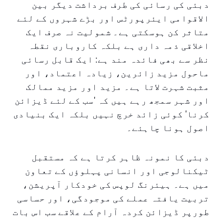
دبئی کی رسائی کی طرف برداشت دیگر بین
الاقوامی ایئرپورٹس اور بڑے شہروں کے لئے
متاثر کن ہوسکتی ہے۔ شمولیت نہ صرف ایک
اخلاقی ذمہ داری ہے بلکہ کاروباری نقطہ
نظر سے بھی فائدہ مند ہے: ایک قابل رسائی
ماحول مزید زائرین، زیادہ اعتماد، اور
مثبت شہرت لاتا ہے۔ مزید اور مزید ممالک
اور شہر سمجھ رہے ہیں کہ 'سب کے لئے ڈیزائن
کرنا' کوئی زائد خرچ نہیں بلکہ ایک بنیادی
اصول ہونا چاہئے۔
دبئی کا نمونہ ظاہر کرتا ہے کہ مستقبل
ٹیکنالوجی اور انسانی پہلوؤں کے تعاون
میں ہے۔ ہیئرنگ لوپس کی خودکار آپریشن،
تربیت یافتہ عملے کی موجودگی، اور حساسی
طورپر ڈیزائن کردہ آرام کے علاقے سب اس بات