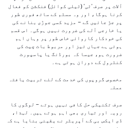
آلات پر صرف 'ٹی' (ٹیلی کوائل) فنکشن کو فعال
کرنا ہوگا، اور وہ سسٹم کے ساتھ فوری طور
پر جڑ جائیں گے – مزید کسی جوڑی بنانے کی
یا خارجی آلے کی ضرورت نہیں ہوگی۔ اس قسم
کی خودکار کاروائی خاص طور پر وہاں اہم
ہوتی ہے جہاں تیز اور مربوط بات چیت کی
ضرورت ہو، جیسا کہ بورڈنگ یا پاسپورٹ
کنٹرول کے دوران ہوتی ہے۔
مخصوص گروپوں کی خدمت کے لئے تربیت یافتہ
عملہ
صرف تکنیکی حل کافی نہیں ہوتے – لوگوں کا
رویہ اور تیاری بھی اہم ہوتے ہیں۔ لہذا،
ڈی ایکس بی کے آپریٹر نے یقینی بنایا ہے کہ