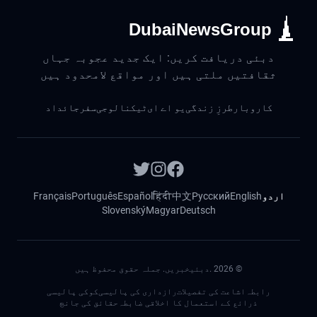
DubaiNewsGroup
دبئی دریافت کریں: ایک جدید عجوبہ جہاں
ثقافتیں ملتی ہیں اور مواقع لامحدود ہیں
کاروبار
طرزِ زندگی
یو اے ای
ٹیکنالوجی
سفر
جائداد
اردو
English
Русский
中文
हिंदी
Español
Português
Français
Slovenský
Magyar
Deutsch
©
2026
.دبئیخبریں. جملہ حقوق محفوظ ہیں
رابطہ
اشاعت کی تفصیلات
رازداری کی پالیسی
کوکی پالیسی
ذرائع کے استعمال کا اخلاقی ضابطہ
حقائق کی جانچ