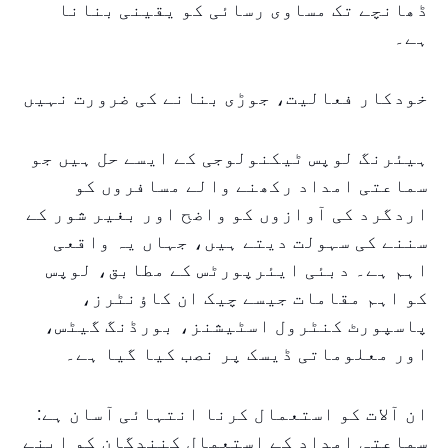
ڈھانچے تک مساوی رسائی کو یقینی بنانا
ہے۔
خودکار فعالیت، جوڑی بنانے کی ضرورت نہیں
ہیئرنگ لوپس ٹیکنولوجی کے ایسے حل ہیں جو
سماعتی امداد رکھنے والے مسافروں کو
اردگرد کی آوازوں کو واضح اور بغیر شور کے
سننے کی سہولت دیتے ہیں، جہاں یہ واقعی
اہم ہے۔ دبئی ایئرپورٹس کے مطابق، لوپس
کو اہم مقامات جیسے چیک ان کاؤنٹرز،
پاسپورٹ کنٹرول اسٹیشنز، بورڈنگ گیٹس،
اور معلوماتی ڈیسک پر نصب کیا گیا ہے۔
ان آلات کو استعمال کرنا انتہائی آسان ہے:
سماعتی امداد کے استعمال کنندگان کو اپنے