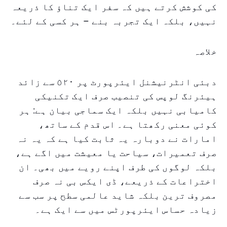
کی کوشش کرتے ہیں کہ سفر ایک تناؤ کا ذریعہ
نہیں، بلکہ ایک تجربہ بنے – ہر کسی کے لئے۔
خلاصہ
دبئی انٹرنیشنل ایئرپورٹ پر ٥٢٠ سے زائد
ہیئرنگ لوپس کی تنصیب صرف ایک تکنیکی
کامیابی نہیں بلکہ ایک سماجی بیان ہے: ہر
کوئی معنی رکھتا ہے۔ اس قدم کے ساتھ،
امارات نے دوبارہ یہ ثابت کیا ہے کہ یہ نہ
صرف تعمیرات، سیاحت یا معیشت میں اگے ہے،
بلکہ لوگوں کی طرف اپنے رویے میں بھی۔ ان
اختراعات کے ذریعے، ڈی ایکس بی نہ صرف
مصروف ترین بلکہ شاید عالمی سطح پر سب سے
زیادہ حساس ایئرپورٹس میں سے ایک ہے۔