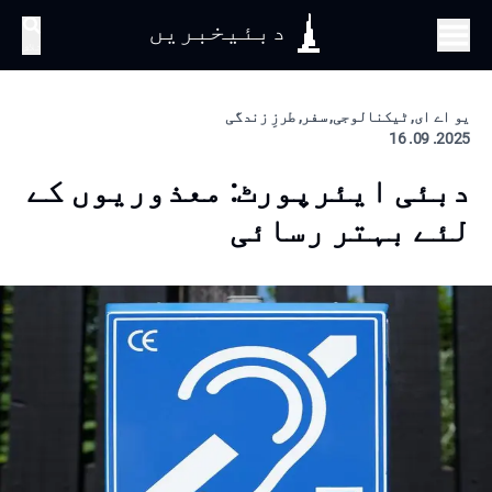
دبئیخبریں
تلاش
یو اے ای, ٹیکنالوجی, سفر, طرزِ زندگی
2025. 09. 16
دبئی ایئرپورٹ: معذوریوں کے
لئے بہتر رسائی