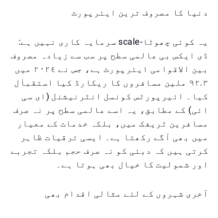
دنیا کا مصروف ترین ایئرپورٹ
یہ کوئی چھوٹا-scale سرمایہ کاری نہیں ہے:
ڈی ایکس بی عالمی سطح پر سب سے زیادہ مصروف
بین الاقوامی ایئرپورٹ ہے، جس نے ٢٠٢٤ میں
٩٢.٣ ملین مسافروں کا ریکارڈ کیا استقباٰل
کیا۔ ائیرپورٹس کونسل انٹرنیشنل (ای سی
ائی) کے مطابق، یہ اسے عالمی سطح پر نہ صرف
مسافرین ٹریفک میں، بلکہ خدمات کے معیار
میں بھی آگے رکھتا ہے۔ ایسی ترقیات ظاہر
کرتی ہیں کہ دبئی کو نہ صرف حجم بلکہ تجربے
اور شمولیت کا خیال بھی ہوتا ہے۔
آخرى شہروں کے لئے مثالی اقدام بھی