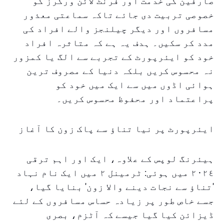
صارفین کی خدمت اور فرنٹ لائن ورکرز کو
خصوصی تربیت دی جائے تاکہ سماعتی معذور
مسافروں اور دیگر چیلنجز والے افراد کی
مدد کر سکیں۔ ہدف یہ ہے کہ متاثرہ افراد
خود کو ایئرپورٹ کے تجربے سے الگ یا کمزور
نہ محسوس کریں بلکہ دنیا کے مصروف ترین
ہوائی اڈوں میں سے ایک میں خود کو
پراعتماد اور محفوظ محسوس کریں۔
ایئرپورٹ پر نیا تناؤ سے پاک زون کا آغاز
ہیئرنگ لوپس کے علاوہ، ایک اور اہم ترقی
٢٠٢٤ میں ہوئی: ٹرمینل ٢ میں ایک نام نہاد
'تناؤ سے نجات دینے والا زون' بنایا گیا،
جسے خاص طور پر زیادہ حساس مسافروں کے لئے
ڈیزائن کیا گیا جیسے کہ آٹزم، بصری