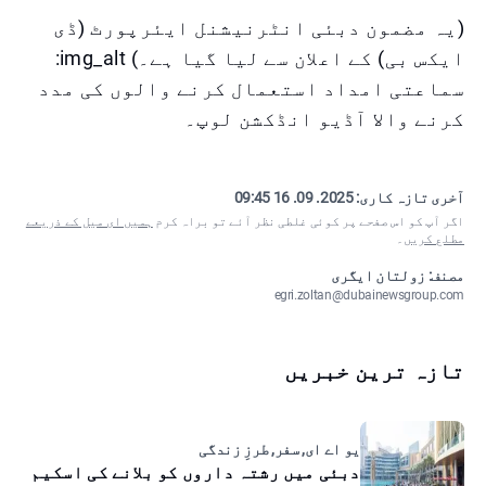
(یہ مضمون دبئی انٹرنیشنل ایئرپورٹ (ڈی
ایکس بی) کے اعلان سے لیا گیا ہے۔) img_alt:
سماعتی امداد استعمال کرنے والوں کی مدد
کرنے والا آڈیو انڈکشن لوپ۔
آخری تازہ کاری:
2025. 09. 16 09:45
اگر آپ کو اس صفحے پر کوئی غلطی نظر آئے تو براہ کرم
ہمیں ای میل کے ذریعے
مطلع کریں
۔
مصنف: زولتان ایگری
egri.zoltan@dubainewsgroup.com
تازہ ترین خبریں
یو اے ای, سفر, طرزِ زندگی
دبئی میں رشتہ داروں کو بلانے کی اسکیم