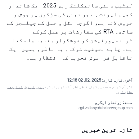
لیٹیپ دبئی سائیکلنگ ریس 2025 ایک شاندار
کھیل ایونٹ ہے جو دبئی کی سڑکوں پر جوش و
خروش لاتا ہے، اگرچہ نقل و حمل کے چیلنجز کے
ساتھ۔ RTA کی سفارشات پر عمل کرکے
ٹرانسپورٹیشن کو خوشگوار بنایا جا سکتا
ہے۔ چاہے بحیثیت شرکاء یا ناظر، ہمیں ایک
ناقابل فراموش تجربہ کا انتظار ہے۔
آخری تازہ کاری:
2025. 02. 02 12:18
اگر آپ کو اس صفحے پر کوئی غلطی نظر آئے تو براہ کرم
ہمیں ای میل کے ذریعے
مطلع کریں
۔
مصنف: زولتان ایگری
egri.zoltan@dubainewsgroup.com
تازہ ترین خبریں