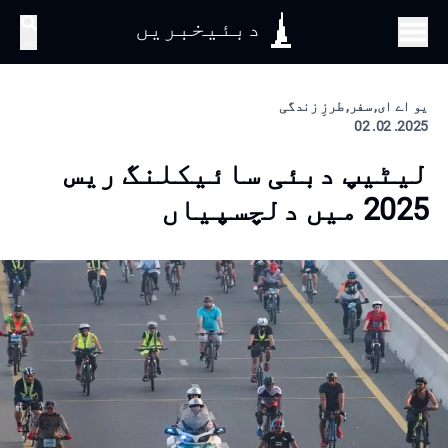
دبئیخبریں
تلاش
یو اے ای, سفر, طرزِ زندگی
2025. 02. 02
لیٹیپ دبئی سائیکلنگ ریس
2025 میں دلچسپیاں