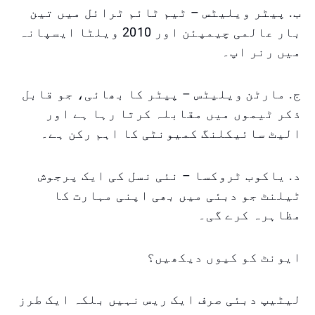
ب. پیٹر ویلیٹس – ٹیم ٹائم ٹرائل میں تین
بار عالمی چیمپئن اور 2010 ویلٹا ایسپانہ
میں رنر اپ۔
ج. مارٹن ویلیٹس – پیٹر کا بھائی، جو قابل
ذکر ٹیموں میں مقابلہ کرتا رہا ہے اور
الیٹ سائیکلنگ کمیونٹی کا اہم رکن ہے۔
د. یاکوب ٹروکسا – نئی نسل کی ایک پرجوش
ٹیلنٹ جو دبئی میں بھی اپنی مہارت کا
مظاہرہ کرے گی۔
ایونٹ کو کیوں دیکھیں؟
لیٹیپ دبئی صرف ایک ریس نہیں بلکہ ایک طرز