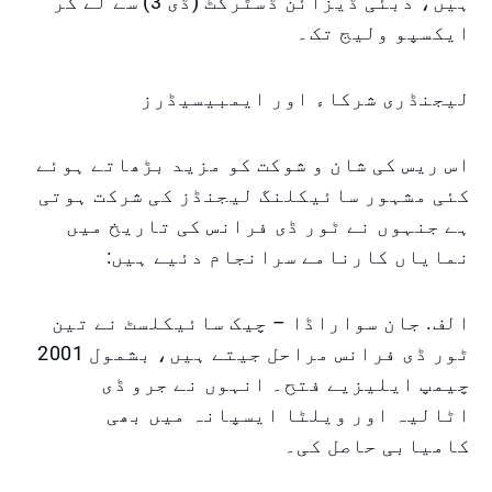
ہیں، دبئی ڈیزائن ڈسٹرکٹ (ڈی 3) سے لے کر
ایکسپو ولیج تک۔
لیجنڈری شرکاء اور ایمبیسیڈرز
اس ریس کی شان و شوکت کو مزید بڑھاتے ہوئے
کئی مشہور سائیکلنگ لیجنڈز کی شرکت ہوتی
ہے جنہوں نے ٹور ڈی فرانس کی تاریخ میں
نمایاں کارنامے سرانجام دئیے ہیں:
الف. جان سواراڈا – چیک سائیکلسٹ نے تین
ٹور ڈی فرانس مراحل جیتے ہیں، بشمول 2001
چیمپ ایلیزیے فتح۔ انہوں نے جرو ڈی
اٹالیہ اور ویلٹا ایسپانہ میں بھی
کامیابی حاصل کی۔