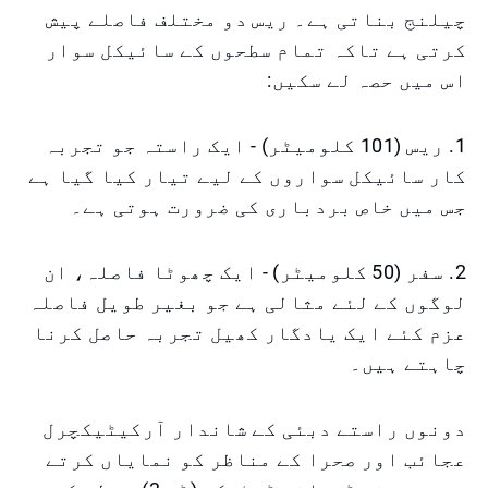
چیلنج بناتی ہے۔ ریس دو مختلف فاصلے پیش
کرتی ہے تاکہ تمام سطحوں کے سائیکل سوار
اس میں حصہ لے سکیں:
1. ریس (101 کلومیٹر) - ایک راستہ جو تجربہ
کار سائیکل سواروں کے لیے تیار کیا گیا ہے
جس میں خاص بردباری کی ضرورت ہوتی ہے۔
2. سفر (50 کلومیٹر) - ایک چھوٹا فاصلہ، ان
لوگوں کے لئے مثالی ہے جو بغیر طویل فاصلہ
عزم کئے ایک یادگار کھیل تجربہ حاصل کرنا
چاہتے ہیں۔
دونوں راستے دبئی کے شاندار آرکیٹیکچرل
عجائب اور صحرا کے مناظر کو نمایاں کرتے