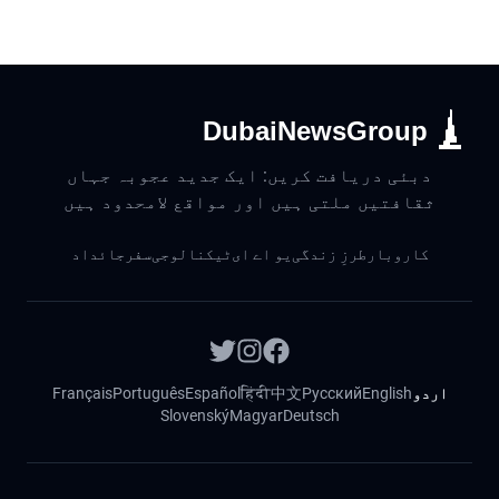
DubaiNewsGroup
دبئی دریافت کریں: ایک جدید عجوبہ جہاں
ثقافتیں ملتی ہیں اور مواقع لامحدود ہیں
کاروبار
طرزِ زندگی
یو اے ای
ٹیکنالوجی
سفر
جائداد
اردو
English
Русский
中文
हिंदी
Español
Português
Français
Slovenský
Magyar
Deutsch