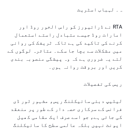
ہ۔ لہباب اسٹریٹ
RTA نے ڈرائیورز کو راس الخور روڈ اور
امارات روڈ جیسے متبادل راستے استعمال
کرنے کی تاکید کی ہے تاکہ ٹریفک کی روانی
میں مشکلات سے بچا جا سکے۔ متاثرہ لوگوں کے
لئے یہ ضروری ہے کہ وہ پیشگی منصوبہ بندی
کریں اور بروقت روانہ ہوں۔
ریس کی تفصیلات
لیٹیپ دبئی سائیکلنگ ریس، مشہور ٹور ڈی
فرانس کے سرکاری حصہ دار کے طور پر منعقد
کی جاتی ہے، جو اسے صرف ایک مقامی کھیل
ایونٹ نہیں بلکہ عالمی سطح کا سائیکلنگ