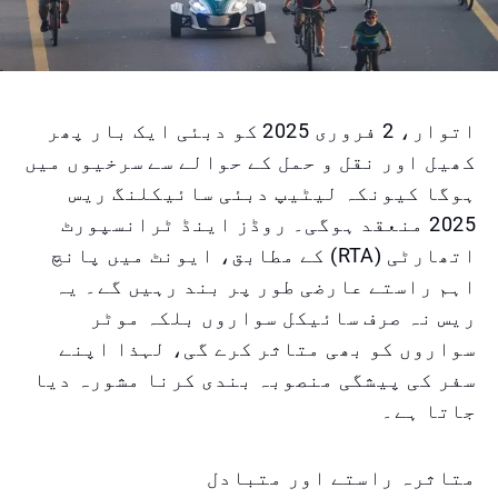
اتوار، 2 فروری 2025 کو دبئی ایک بار پھر
کھیل اور نقل و حمل کے حوالے سے سرخیوں میں
ہوگا کیونکہ لیٹیپ دبئی سائیکلنگ ریس
2025 منعقد ہوگی۔ روڈز اینڈ ٹرانسپورٹ
اتھارٹی (RTA) کے مطابق، ایونٹ میں پانچ
اہم راستے عارضی طور پر بند رہیں گے۔ یہ
ریس نہ صرف سائیکل سواروں بلکہ موٹر
سواروں کو بھی متاثر کرے گی، لہذا اپنے
سفر کی پیشگی منصوبہ بندی کرنا مشورہ دیا
جاتا ہے۔
متاثرہ راستے اور متبادل