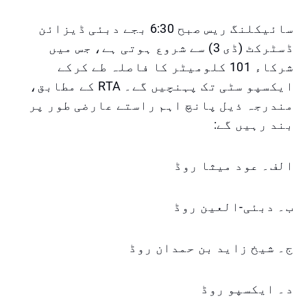
سائیکلنگ ریس صبح 6:30 بجے دبئی ڈیزائن
ڈسٹرکٹ (ڈی 3) سے شروع ہوتی ہے، جس میں
شرکاء 101 کلومیٹر کا فاصلہ طے کرکے
ایکسپو سٹی تک پہنچیں گے۔ RTA کے مطابق،
مندرجہ ذیل پانچ اہم راستے عارضی طور پر
بند رہیں گے:
الف۔ عود میثا روڈ
ب۔ دبئی-العین روڈ
ج۔ شیخ زاید بن حمدان روڈ
د۔ ایکسپو روڈ