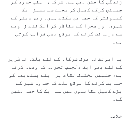
زندگی کا جشن بھی ہے۔ شرکاء اپنی حدود کو
چیلنج کرکے کھیل کی محبت سے ممیز ایک
کمیونٹی کا حصہ بن سکتے ہیں۔ ریس دبئی کے
شہری اور صحرا کے مناظر کو ایک نئے زاویے
سے دریافت کرنے کا موقع بھی فراہم کرتی
ہے۔
یہ ایونٹ نہ صرف شرکاء کے لئے بلکہ ناظرین
کے لئے بھی ایک دلچسپ تجربہ کا وعدہ کرتا
ہے، جنہیں مختلف نقاط پر اپنے پسندیدہ کی
حمایت کرنے کا موقع ملے گا جب وہ شہر کے
بڑے کھیل مقابلوں میں سے ایک کا حصہ بنیں
گے۔
خلاصہ