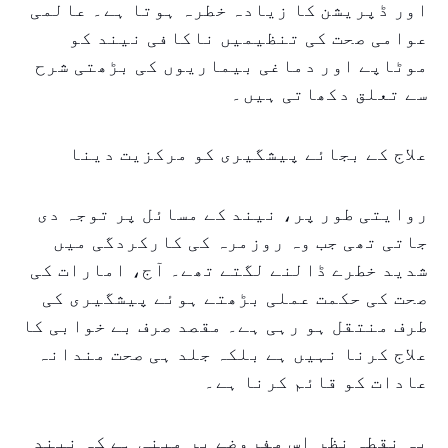
اور ڈپریشن کا زیادہ خطرہ ہوتا ہے۔ عالمی
عوامی صحت کی تنظیمیں ناکافی نیند کو
موٹاپے اور دماغی بیماریوں کی بڑھتی شرح
سے تعلق دکھاتی ہیں۔
علاج کے بجائے پیشگیری کو مرکزیت دینا
روایتی طور پر، نیند کے مسائل پر توجہ دی
جاتی تھی جب وہ روزمرہ کی کارکردگی میں
شدید خطرے ڈالنے لگتے تھے۔ آج، امارات کی
صحت کی حکمت عملی بڑھتے ہوئے پیشگیری کی
طرف منتقل ہو رہی ہے۔ مقصد صرف بے خوابی کا
علاج کرنا نہیں ہے بلکہ جلد ہی صحت مندانہ
عادات کو قائم کرنا ہے۔
یہ نقطہ نظر اس مفروضے پر مبنی ہے کہ نیند