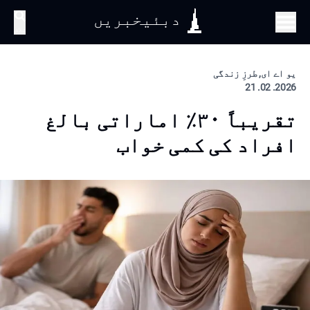
دبئیخبریں
تلاش
یو اے ای, طرزِ زندگی
2026. 02. 21
تقریباً ۳۰٪ اماراتی بالغ
افراد کی کمی خواب