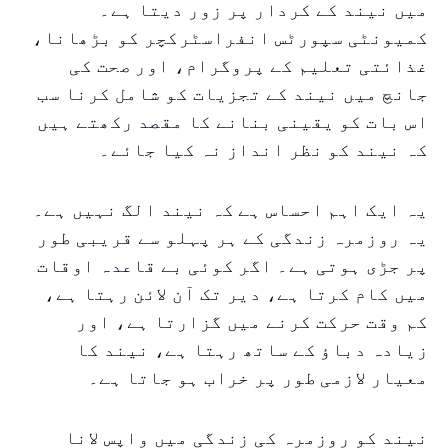
میں نیند کے کردار پر زور دیتا ہے۔
کمیونٹی سپورٹس انفراسٹرکچر کو بڑھانا،
غذائتی تعلیم کے پروگرام، اور صحت کی
جانچ میں نیند کے تجزیات کو شامل کرنا سب
اس بات کو یقینی بنانے کا مقصد رکھتے ہیں
کہ نیند کو نظر انداز نہ کیا جائے۔
یہ ایک اہم احساس ہے کہ نیند الگ نہیں ہے۔
یہ روزمرہ زندگی کے ہر پہلو سے قریبی طور
پر جڑی ہوتی ہے۔ اگر کوئی بے قاعدہ اوقات
میں کام کرتا ہے، دیر تک آن لائن رہتا ہے،
کم وقت حرکت کرنے میں گزارتا ہے، اور
زیادہ دباؤ کے ساتھ رہتا ہے، نیند کا
معیار لازمی طور پر خراب ہو جاتا ہے۔
نیند کو روزمرہ کی زندگی میں واپس لانا