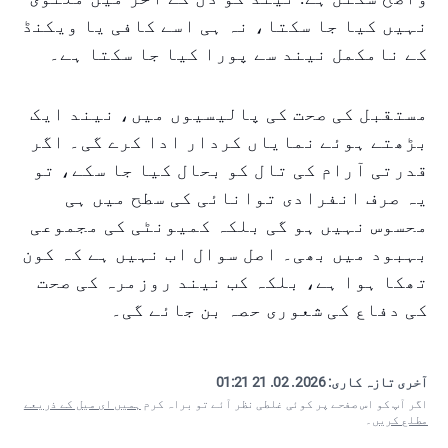
نہیں کیا جا سکتا، نہ ہی اسے کافی یا ویکنڈ
کے نامکمل نیند سے پورا کیا جا سکتا ہے۔
مستقبل کی صحت کی پالیسیوں میں، نیند ایک
بڑھتے ہوئے نمایاں کردار ادا کرے گی۔ اگر
قدرتی آرام کی تال کو بحال کیا جا سکے، تو
یہ صرف انفرادی توانائی کی سطح میں ہی
محسوس نہیں ہو گی بلکہ کمیونٹی کی مجموعی
بہبود میں بھی۔ اصل سوال اب نہیں ہے کہ کون
تھکا ہوا ہے، بلکہ کب نیند روزمرہ کی صحت
کی دفاع کی شعوری حصہ بن جائے گی۔
آخری تازہ کاری:
2026. 02. 21 01:21
اگر آپ کو اس صفحے پر کوئی غلطی نظر آئے تو براہ کرم
ہمیں ای میل کے ذریعے
مطلع کریں
۔