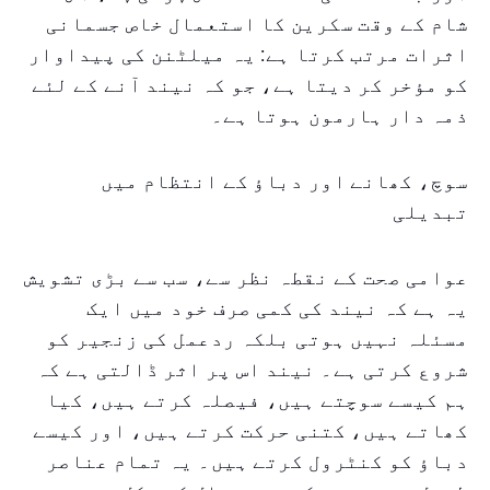
شام کے وقت سکرین کا استعمال خاص جسمانی
اثرات مرتب کرتا ہے: یہ میلٹنن کی پیداوار
کو مؤخر کر دیتا ہے، جو کہ نیند آنے کے لئے
ذمہ دار ہارمون ہوتا ہے۔
سوچ، کھانے اور دباؤ کے انتظام میں
تبدیلی
عوامی صحت کے نقطہ نظر سے، سب سے بڑی تشویش
یہ ہے کہ نیند کی کمی صرف خود میں ایک
مسئلہ نہیں ہوتی بلکہ ردعمل کی زنجیر کو
شروع کرتی ہے۔ نیند اس پر اثر ڈالتی ہے کہ
ہم کیسے سوچتے ہیں، فیصلہ کرتے ہیں، کیا
کھاتے ہیں، کتنی حرکت کرتے ہیں، اور کیسے
دباؤ کو کنٹرول کرتے ہیں۔ یہ تمام عناصر