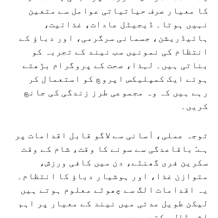
کا معیار صرف حیاتیاتی عوامل سے متعین
نہیں ہوتا۔ ڈیجیٹل عادات، غذائیت،
ہائیڈریشن، جسمانی سرگرمی، اور دباؤ کے
انتظام کی نمونیں سب نیند کے تجربہ کو
بناتی ہیں۔ لہذا، صحت کے پروگرام بڑھتے
ہوئے ایک کمپلیکس اپروچ کو استعمال کر
رہے ہیں کہ وہ مجموعی طرز زندگی کی جانچ
کریں۔
توجہ عملی، آسانی سے لاگو قابل اقدامات پر
ہے: باقاعدگی سے سونے کا وقت، شام کے وقت
سکرین فری گھنٹے، دن میں کافی ورزش،
متوازن غذا، اور ہوشیار دباؤ کا انتظام۔
یہ اقدامات الگ سے چھوٹے معلوم ہوتے ہیں
لیکن طویل مدتی میں نیند کے معیار پر اہم
اثر ڈال سکتے ہیں۔