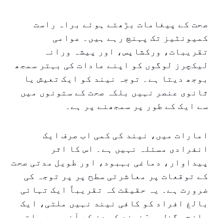
صحت کے پیغامات بڑھتے ہوئے براہ راست
کمیونٹیز تک پہنچ رہے ہیں۔ عوامی
تقریبات، ورکشاپس، اور پیشہ ورانہ
لیکچرز لوگوں کو اپنے عادات کی بہتر سمجھ
بوجھ دیتا ہے۔ توجہ نیند کو ایک تعیش یا
ثانوی عنصر نہیں بلکہ صحت کے ستونوں میں
سے ایک کے طور پر سمجھنے پر ہے۔
امارات میں، نیند کی کمی اب صرف ایک
انفرادی مسئلہ نہیں ہے۔ اس کا اثر
پیداوار، دماغی بہبود، اور طویل مدتی صحت
کے توقعات پر معاشرتی سطح پر پر توجہ کی
ضرورت ہے۔ یہ حقیقت کہ تقریباً ایک تہائی
بالغ افراد کو کافی نیند نہیں ملتی، ایک
واضح سگنل ہے: نیند کو دن کے آخر میں ملتوی