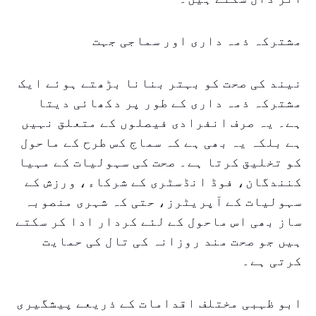
مشترکہ ذمہ داری اور سماجی جہت
نیند کی صحت کو بہتر بنانا بڑھتے ہوئے ایک
مشترکہ ذمہ داری کے طور پر دکھائی دیتا
ہے۔ یہ صرف انفرادی فیصلوں کے متعلق نہیں
ہے بلکہ یہ بھی ہے کہ سماج کس طرح کے ماحول
کو تخلیق کرتا ہے۔ صحت کی سہولیات کے مہیا
کنندگان، فوڈ انڈسٹری کے شرکاء، ورزش کے
سہولیات کے آپریٹرز، حتی کہ شہری منصوبہ
ساز بھی اس ماحول کے لئے کردار ادا کر سکتے
ہیں جو صحت مند روزانہ کی تال کی حمایت
کرتی ہے۔
ابو ظہبی مختلف اقدامات کے ذریعے پیشگیری