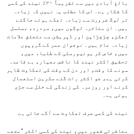
بالغ آبادی میں سے تقریباً ۳۰٪ نیند کی کمی
کا شکار ہے۔ اس کا مطلب یہ نہیں کہ زیادہ
تر لوگ ضرورت سے زیادہ تھکے ہوئے جاگتے
ہیں۔ ان متاثرہ لوگوں میں، سردرد، مسلسل
تھکن، چڑچڑاپن اور ڈپریشن سے متعلق علامات
زیادہ عام ہیں۔ نوجوان عمر کے گروپوں
میں، خاص کر یونیورسٹی کے طلباء میں،
تحقیق اکثر نیند کا ناقص معیار، بے قاعدہ
سونے کا وقت، اور دن کے وقت کی تھکاوٹ ظاہر
کرتی ہے، جو اکثر رات گئے سکرین استعمال
کرنے اور روزمرہ کی زندگی کے خلل سے جڑی
ہوتی ہے۔
نیند کی کمی صرف تھکاوٹ سے آگے جاتی ہے
معاشرتی شعور میں، نیند کی کمی اکثر “مجھے