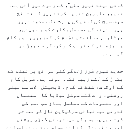
کافی نیند نہیں ملی”، کے زمرے میں آتی ہے۔
تاہم، ماہرین تنبیہ کرتے ہیں کہ نتائج
صرف صبح کی کافی کی چاہت تک محدود نہیں
ہیں۔ نیند کی مسلسل رکاوٹ کو بے چینی،
موٹاپا، مدافعتی نظام کی کمزوری، اور کام
یا پڑھائی کے خراب کارکردگی سے جوڑ دیا
گیا ہے۔
جدید شہری طرز زندگی کئی مواقع پر نیند کے
بگاڑ کے لئے زیبا نگاہ ہوتا ہے۔ طویل کام
کے اوقات، شفٹ کا کام، ڈیجیٹل آلات سے نیلی
روشنی، رات گئے سوشل میڈیا کا استعمال
اور معلومات کے مسلسل بہاؤ سب جسم کی
قدرتی حیاتیاتی سرکیڈین تال کو متاثر
کرتے ہیں۔ جسم کی حیاتیاتی گھڑی روشنی
اور بے قاعدگی کے لئے حساس ہوتی ہے، اس لئے