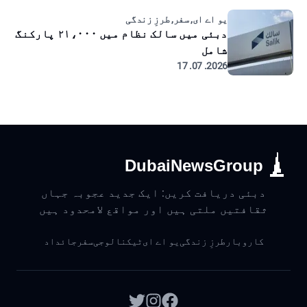
یو اے ای, سفر, طرزِ زندگی
دبئی میں سالک نظام میں ۲۱،۰۰۰ پارکنگ
شامل
2026. 07. 17
DubaiNewsGroup
دبئی دریافت کریں: ایک جدید عجوبہ جہاں
ثقافتیں ملتی ہیں اور مواقع لامحدود ہیں
کاروبار
طرزِ زندگی
یو اے ای
ٹیکنالوجی
سفر
جائداد