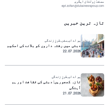
مصنف: زولتان ایگری
egri.zoltan@dubainewsgroup.com
تازہ ترین خبریں
یو اے ای, سفر, طرزِ زندگی
دبئی میں رشتہ داروں کو بلانے کی اسکیم
2026. 07. 22
یو اے ای, طرزِ زندگی
تازہ کھجوریں: دبئی کی ثقافت اور ہم
آہنگی
2026. 07. 21