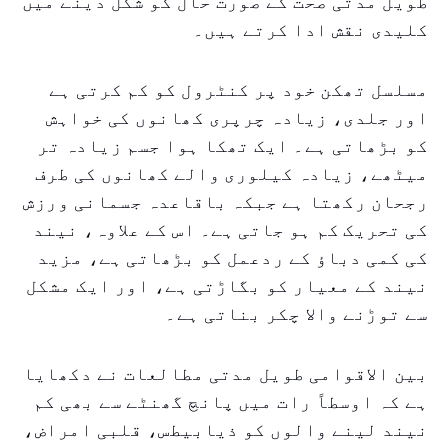
طویل مدتی صحت کے صورت حال کو شکل دینے میں
کلیدی نقش ادا کرتے ہیں۔
مسلسل تھکن خود پر کنٹرول کو کم کرتی ہے
اور جلدی، زیادہ چرپری کھانوں کی خواہش
کو بڑھاتی ہے۔ ایک تھکا ہوا جسم زیادہ تر
میٹھے، زیادہ کیلوری والے کھانوں کی طرف
رجحان رکھتا ہے جبکہ باقاعدہ جسمانی ورزش
کی تحریک کم ہو جاتی ہے۔ اس کے علاوہ، نیند
کی کمی دباؤ کے ردعمل کو بڑھاتی ہے، مزید
نیند کے معیار کو بگاڑتی ہے، اور ایک مشکل
سے توڑنے والا چکر بناتی ہے۔
بین الاقوامی طویل مدتی مطالعات نے دکھایا
ہے کہ اوسطاً رات میں پانچ گھنٹے سے بھی کم
نیند لینے والوں کو ذیابیطس، قلبی امراض،