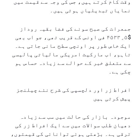
وقت کام کرتے ہیں، جس کی وجہ سے قیمت میں
نمایاں تبدیلیاں ہوتی ہیں۔
جمعرات کی صبح سونے کی فضا بقیہ روداز
$۴۵۳۳٫۵ فی اونس کے قریب تھی، جو اب بھی
ایک خاص طور پر اونچی سطح مانی جاتی ہے۔
تاہم، اب مارکیٹ امریکی مالیاتی پالیسی
سے متعلق خبر کے حوالے سے زیادہ حساس ہو
چکی ہے۔
افراط زر اور دلچسپی کی شرح نئے چیلنجز
پیش کرتی ہیں
موجودہ بازار کی حالت میں سب سے زیادہ
دھیان طلب سوالات میں سے ایک افراط زر کی
ترقی ہے۔ بڑھتی ہوئی توانائی کی قیمتوں،