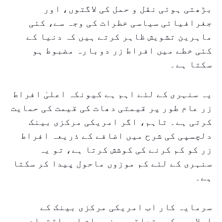
بڑھتی ہوئی نقل و حمل کی لاگتوں، اور
جغرافیائی سیاسی خطرات کی وجہ سے، کئی
ماہرین تشویش ظاہر کرتے ہیں کہ دنیا کے
کئی خطے میں افراط زر دوبارہ مضبوط ہو
سکتا ہے۔
یہ سنہری کے لئے اہم ہے کیونکہ اعلیٰ افراط
زر عام طور پر قیمتی دھات کی قیمت کی حمایت
کرتی ہے۔ تاہم، اگر امریکی مرکزی بینک
دلچسپی کی شرح میں اضافے کے ذریعہ افراط
زر کو کم کرنے کی کوشش کرتا ہے، تو یہ
سنہری کے لئے کم موزوں ماحول پیدا کر سکتا
ہے۔
سرمایہ کار اب امریکی مرکزی بینک کے
اجلاسوں کی متعلقہ محضر جات اور اقتصادی