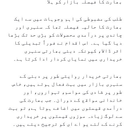
بھارت کا فیصلہ بازار کو ہلا
طلب کی مضبوطی کی اہم وجوہات میں سے ایک
بھارت کا حالیہ فیصلہ تھا کہ سنہری اور
چاندی پر درآمدی محصولات کو بڑی حد تک بڑھا
دیا گیا ہے۔ اس اقدام نے فوراً تبدیلی کا
اثر ڈالا، کیونکہ دبئی بھارتی سنہری
خریداری میں نمایاں کردار ادا کرتا ہے۔
بھارتی خریدار روایتی طور پر دبئی کے
سنہری بازار میں بہت فعال ہوتے ہیں، خاص
طور پر شادی کی مواسم، تہواروں، اور
خاندانی مواقع کے دوران۔ جب بھارت کی
درآمدی قیمتوں میں اضافے ہوتا ہے، تو بہت
سے لوگ زیادہ موزوں قیمتوں پر خریداری
کرنے کے لئے یو اے ای کو ترجیح دیتے ہیں۔