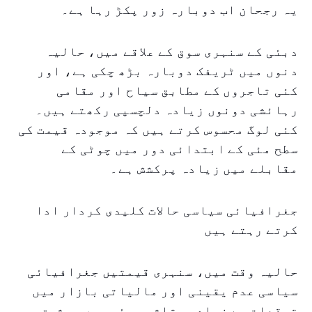
یہ رجحان اب دوبارہ زور پکڑ رہا ہے۔
دبئی کے سنہری سوق کے علاقے میں، حالیہ
دنوں میں ٹریفک دوبارہ بڑھ چکی ہے، اور
کئی تاجروں کے مطابق سیاح اور مقامی
رہائشی دونوں زیادہ دلچسپی رکھتے ہیں۔
کئی لوگ محسوس کرتے ہیں کہ موجودہ قیمت کی
سطح مئی کے ابتدائی دور میں چوٹی کے
مقابلے میں زیادہ پرکشش ہے۔
جغرافیائی سیاسی حالات کلیدی کردار ادا
کرتے رہتے ہیں
حالیہ وقت میں، سنہری قیمتیں جغرافیائی
سیاسی عدم یقینی اور مالیاتی بازار میں
توقعات سے زیادہ متاثر ہوئی ہیں۔ مشرق