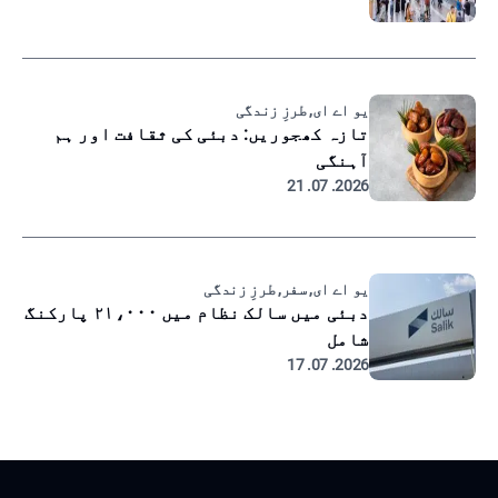
یو اے ای, طرزِ زندگی
تازہ کھجوریں: دبئی کی ثقافت اور ہم
آہنگی
2026. 07. 21
یو اے ای, سفر, طرزِ زندگی
دبئی میں سالک نظام میں ۲۱،۰۰۰ پارکنگ
شامل
2026. 07. 17