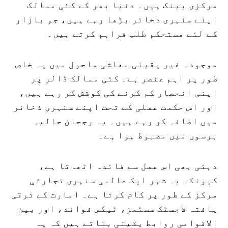
مرکزی بینک ہیں۔ دنیا بھر کے کئی ممالک
اپنے سنہری ذخائر بڑھا رہے ہیں، جو بازار
کے لئے مستحکم طلب فراہم کرتے ہیں۔
موجودہ غیر یقینی معاشی ماحول میں یہ خاص
طور پر اہم عنصر ہے۔ کئی ممالک ڈالر پر
اپنی انحصار کم کرنے کی کوشش کر رہے ہیں،
اور اس حکمت عملی کے تحت اپنے سنہری ذخائر
میں اضافہ کر رہے ہیں۔ یہ رجحان حالیہ
برسوں میں مضبوط ہوا ہے۔
دبئی بھی اس عمل سے فائدہ اٹھاتا ہے،
کیونکہ یہ شہر ایک عالمی سنہری تجارتی
مرکز کے طور پر کام کرتا ہے۔ امارت کے ترقی
یافتہ لاجسٹک سسٹمز، ٹیکس فوائد، اور بین
الاقوامی روابط یقینی بناتے ہیں کہ یہ