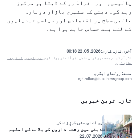
پالیسی، اور افراط زر کے ڈیٹا پر مرکوز
رہے گی۔ دبئی کا سنہری بازار دوبارہ
عالمی سطح پر اقتصادی اور سیاسی تبدیلیوں
کے لئے بہت حساس ثابت ہوا ہے۔
آخری تازہ کاری:
2026. 05. 22 00:18
اگر آپ کو اس صفحے پر کوئی غلطی نظر آئے تو براہ کرم
ہمیں ای میل کے ذریعے
مطلع کریں
۔
مصنف: زولتان ایگری
egri.zoltan@dubainewsgroup.com
تازہ ترین خبریں
یو اے ای, سفر, طرزِ زندگی
دبئی میں رشتہ داروں کو بلانے کی اسکیم
2026. 07. 22