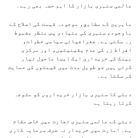
عالمی سنہری بازار کا اہم حصہ بھی رہے۔
ماہرین کے مطابق، موجودہ قیمت کی اصلاح کے
باوجود، سنہری کی بنیادی پس منظر مضبوط
رہ سکتی ہے۔ جغرافیائی سیاسی خطرات،
افراط زر کی عدم یقینیتیں، اور مرکزی
بینک کی خریداری ایک ایسا ماحول تیار
کرتی ہیں جو طویل مدت میں قیمتوں کی حمایت
کر سکتا ہے۔
دبئی کا سنہری بازار خریداروں کو متوجہ
کرتا رہتا ہے
دبئی کے عالمی سنہری تجارت میں خاص مقام
ہے۔ امارت میں خریدار نہ صرف سرمایہ کاری