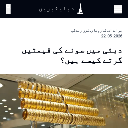
دبئیخبریں
تلاش
یو اے ای, کاروبار, طرزِ زندگی
2026. 05. 22
دبئی میں سونے کی قیمتیں
گرتے کیسے ہیں؟