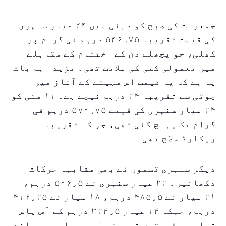
جمعرات کی صبح کو دبئی میں ۲۴ عیار سنہری
کی قیمت تقریبا ۵۴۶٫۷۵ درہم فی گرام پر
کھلی، جو پچھلے دن کے اختتام کے مقابلے
میں معمولی کمی کی علامت تھی۔ مزید اہم بات
یہ ہے کہ یہ قیمت اس مہینے کے آغاز میں
چوٹی سے تقریبا ۲۴ درہم نیچے ہے۔ ۱۱ مئی کو
۲۴ عیار سنہری کی قیمت ۵۷۰٫۷۵ درہم فی
گرام تک پہنچ گئی تھی، جو کہ تقریبا
ریکارڈ سطح تھی۔
دیگر سنہری قسموں نے بھی مشابہہ حرکات
دکھائیں۔ ۲۲ عیار سنہری نے ۵۰۶٫۵ درہم،
۲۱ عیار نے ۴۸۵٫۵ درہم، ۱۸ عیار نے ۴۱۶٫۲۵
درہم، جبکہ ۱۴ عیار ۳۲۴٫۵ درہم کے آس پاس
تھا۔ یہ قیمتیں تاریخی طور پر اب بھی بلند