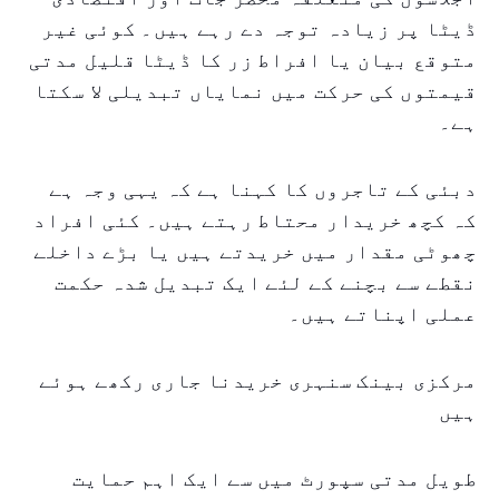
ڈیٹا پر زیادہ توجہ دے رہے ہیں۔ کوئی غیر
متوقع بیان یا افراط زر کا ڈیٹا قلیل مدتی
قیمتوں کی حرکت میں نمایاں تبدیلی لا سکتا
ہے۔
دبئی کے تاجروں کا کہنا ہے کہ یہی وجہ ہے
کہ کچھ خریدار محتاط رہتے ہیں۔ کئی افراد
چھوٹی مقدار میں خریدتے ہیں یا بڑے داخلے
نقطے سے بچنے کے لئے ایک تبدیل شدہ حکمت
عملی اپناتے ہیں۔
مرکزی بینک سنہری خریدنا جاری رکھے ہوئے
ہیں
طویل مدتی سپورٹ میں سے ایک اہم حمایت