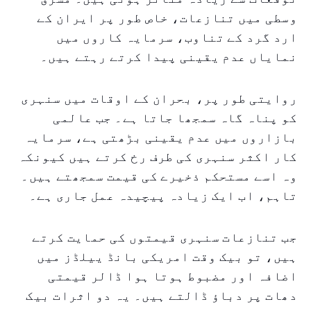
وسطی میں تنازعات، خاص طور پر ایران کے
ارد گرد کے تناوب، سرمایہ کاروں میں
نمایاں عدم یقینی پیدا کرتے رہتے ہیں۔
روایتی طور پر، بحران کے اوقات میں سنہری
کو پناہ گاہ سمجھا جاتا ہے۔ جب عالمی
بازاروں میں عدم یقینی بڑھتی ہے، سرمایہ
کار اکثر سنہری کی طرف رخ کرتے ہیں کیونکہ
وہ اسے مستحکم ذخیرے کی قیمت سمجھتے ہیں۔
تاہم، اب ایک زیادہ پیچیدہ عمل جاری ہے۔
جب تنازعات سنہری قیمتوں کی حمایت کرتے
ہیں، تو بیک وقت امریکی بانڈ ییلڈز میں
اضافہ اور مضبوط ہوتا ہوا ڈالر قیمتی
دھات پر دباؤ ڈالتے ہیں۔ یہ دو اثرات بیک