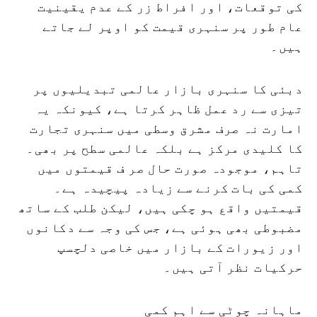
کی توقعات، اور افراط زر کے عدم یقینیت
عام طور پر سنہری قیمت کو اوپر لے جاتے
ہیں۔
دبئی کا سنہری بازار عالمی تبدیلیوں پر
تیزی سے رد عمل ظاہر کرتا ہے، کیونکہ یہ
امارت نہ صرف مشرق وسطی میں سنہری تجارت
کا کلیدی مرکز ہے بلکہ عالمی سطح پر بھی۔
تاہم، موجودہ صورت حال صر ف قیمتوں میں
کمی کی بات کرنے سے زیادہ پیچیدہ ہے۔
قیمتیں واقع ہو چکی ہیں، لیکن طلب کے ساتھ
مضبوطی بھی ہوئی ہے، جس کی وجہ سے دکانوں
اور زیورات کے بازار میں خاصی دلچسپ
حرکیات نظر آتی ہیں۔
ماہانہ چوٹی سے اہم کمی