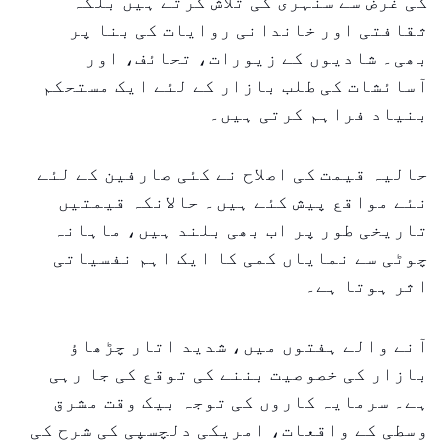
کی غرض سے سنہری کی تلاش کرتے ہیں بلکہ
ثقافتی اور خاندانی روایات کی بنا پر
بھی۔ شادیوں کے زیورات، تحائف، اور
آسائشات کی طلب بازار کے لئے ایک مستحکم
بنیاد فراہم کرتی ہیں۔
حالیہ قیمت کی اصلاح نے کئی صارفین کے لئے
نئے مواقع پیش کئے ہیں۔ حالانکہ قیمتیں
تاریخی طور پر اب بھی بلند ہیں، ماہانہ
چوٹی سے نمایاں کمی کا ایک اہم نفسیاتی
اثر ہوتا ہے۔
آنے والے ہفتوں میں، شدید اتار چڑھاؤ
بازار کی خصوصیت بننے کی توقع کی جا رہی
ہے۔ سرمایہ کاروں کی توجہ بیک وقت مشرق
وسطی کے واقعات، امریکی دلچسپی کی شرح کی