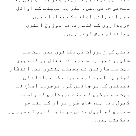
سمجھی جاتی ہیں، مگر یہ مہینے کے اوائل
میں انتہائی اضافے کے مقابلے میں
خریداروں کے لئے زیادہ موزون انٹری
پوائنٹس پیش کرتی ہیں۔
دبئی کی زیورات کی دکانوں میں بہت سے
شاپرز دوبارہ سے زیادہ فعال ہو گئے ہیں۔
بہت سے صارفین نے پچھلے ہفتوں میں انتظار
کیا، یہ امید کرتے ہوئے کہ تبادلے کی
قیمتیں کم ہو جائیں گی۔ موجودہ اصلاح نے
بہت سے لوگوں کے لئے خریداری کا راستہ
کھول دیا ہے، خاص طور پر ان کے لئے جو
سنہری کو طویل مدتی سرمایہ کاری کے طور پر
دیکھتے ہیں۔