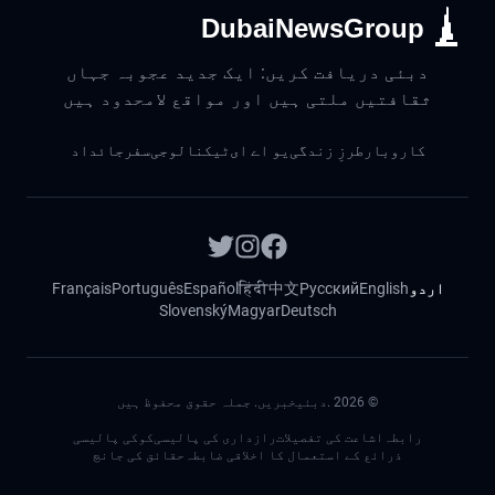
DubaiNewsGroup
دبئی دریافت کریں: ایک جدید عجوبہ جہاں
ثقافتیں ملتی ہیں اور مواقع لامحدود ہیں
کاروبار
طرزِ زندگی
یو اے ای
ٹیکنالوجی
سفر
جائداد
اردو
English
Русский
中文
हिंदी
Español
Português
Français
Slovenský
Magyar
Deutsch
©
2026
.دبئیخبریں. جملہ حقوق محفوظ ہیں
رابطہ
اشاعت کی تفصیلات
رازداری کی پالیسی
کوکی پالیسی
ذرائع کے استعمال کا اخلاقی ضابطہ
حقائق کی جانچ