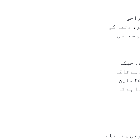
راجی
ر، دنیا کی
ی سیاسی
روزانہ ہے، جبکہ
ی ضرورت ہے تاکہ
استحکام برقرار رہے۔ گزشتہ مہینوں میں، دنیا نے تقریباً ۲۵۰ ملین
ا ہے کہ
تی ہے۔ خطے