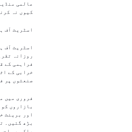
عالمی منڈیوں
کیوں نہ کرن
اسٹریٹ آف ہر
اسٹریٹ آف ہر
فراہمی کے قر
خرابی کے اثر
صنعتوں پر ف
فروری میں مش
بازاروں کو ب
بڑھ گئیں۔ تج
بلکہ یہ احسا