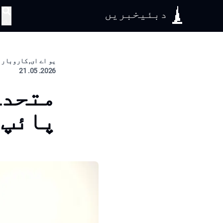
دبئیخبریں
تلاش
یو اے ای, کاروبار
2026. 05. 21
متحدہ
پائپ 