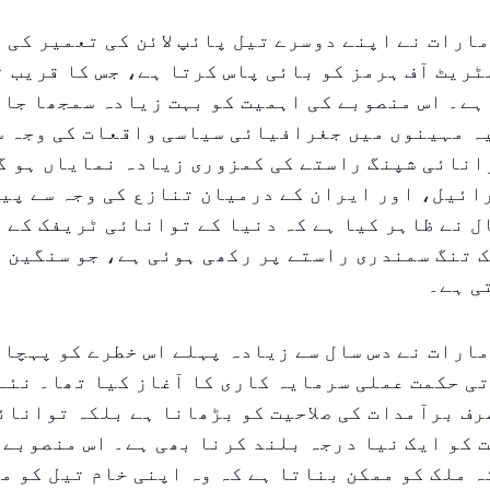
ارات نے اپنے دوسرے تیل پائپ لائن کی تعمیر کی 
ہے۔ اس منصوبے کی اہمیت کو بہت زیادہ سمجھا جا 
ہ مہینوں میں جغرافیائی سیاسی واقعات کی وجہ س
انائی شپنگ راستے کی کمزوری زیادہ نمایاں ہو گ
ائیل، اور ایران کے درمیان تنازع کی وجہ سے پی
 نے ظاہر کیا ہے کہ دنیا کے توانائی ٹریفک کے ا
 تنگ سمندری راستے پر رکھی ہوئی ہے، جو سنگین 
ی ہے۔
ارات نے دس سال سے زیادہ پہلے اس خطرے کو پہچان
ی حکمت عملی سرمایہ کاری کا آغاز کیا تھا۔ نئے 
رف برآمدات کی صلاحیت کو بڑھانا ہے بلکہ توانائی
 کو ایک نیا درجہ بلند کرنا بھی ہے۔ اس منصوبے 
ہ ملک کو ممکن بناتا ہے کہ وہ اپنی خام تیل کو م