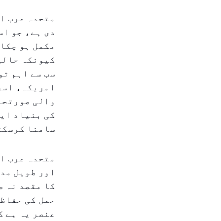
متحدہ عرب ام
مکمل ہو چکا 
کیونکہ حالی
سب سے اہم تو
امریکہ، اسر
والی صورتحال
کی بنیاد ایک
سامنا کرسکت
متحدہ عرب ام
اور طویل مدت
کا مقصد نہ ص
حمل کی حفاظت
عنصر یہ ہے ک