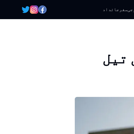
جی
سفر
جائداد
 تیل