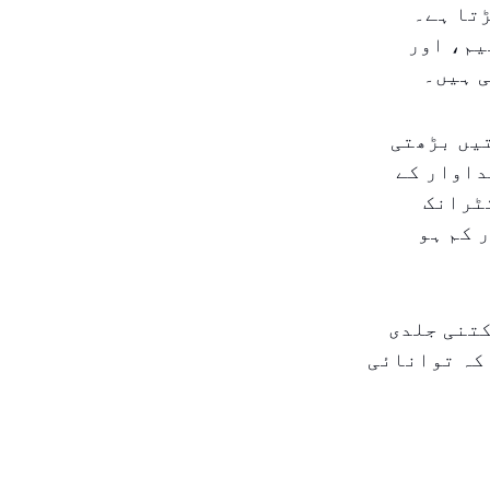
ڑتا ہے۔
یم، اور
ی ہیں۔
یں بڑھتی
داوار کے
کٹرانک
 کم ہو
کتنی جلدی
 کہ توانائی