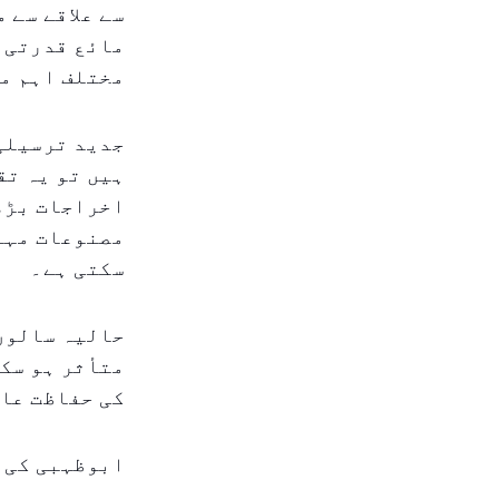
سے علاقے سے 
مائع قدرتی 
مختلف اہم م
جدید ترسیلی
ہیں تو یہ تق
اخراجات بڑھ 
مصنوعات مہنگ
سکتی ہے۔
حالیہ سالوں 
متأثر ہو سک
کی حفاظت عال
ابوظہبی کی س