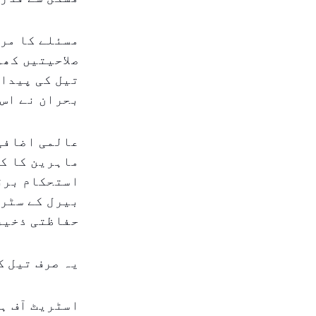
مسئلے کا مرک
صلاحیتیں کھو
تیل کی پیدا
بحران نے اس 
بیرل کے سٹری
حفاظتی ذخیر
یہ صرف تیل ک
اسٹریٹ آف ہر