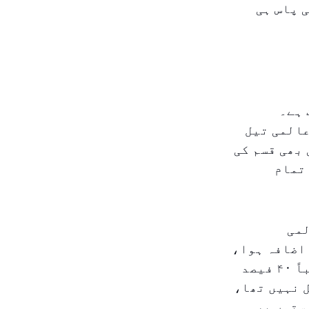
 پاس ہی
 ہے۔
جو عالمی تیل
بھی قسم کی
تمام
لمی
اضافہ ہوا،
اور برینٹ خام تیل کی قیمتیں بحران سے پہلے کی سطح سے تقریباً ۴۰ فیصد
 نہیں تھا،
ستوں پر