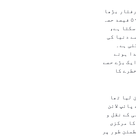
رفتار بڑھا
دی ہے، جو اسٹریٹ آف ہرمز کو بائی پاس کرتا ہے، جس کا قریب ۵۰ فیصد حصہ
سکتا ہے،
ے دنیا کی
ئی ہے۔
دا ہونے
یک بڑے حصے
خطرے کا
 لیا تھا
پائپ لائن
 کے نقل و
کا مرکزی
طمئن طور پر