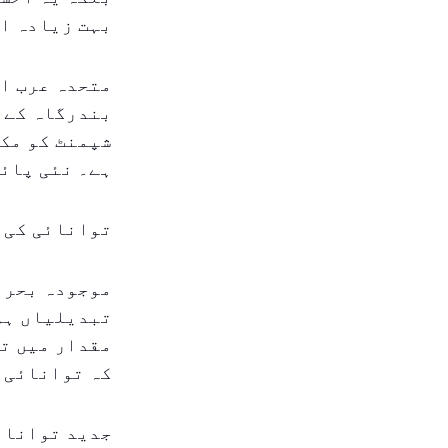
بہت زیادہ ا
متحدہ عرب ام
بندرگاہ کے ذ
شپمنٹ کو مکم
ہے۔ نئی پائپ
توانائی کی ح
موجودہ بحران
تبدیلیاں ہو 
مقدار میں تو
کہ توانائی 
جدید توانائ