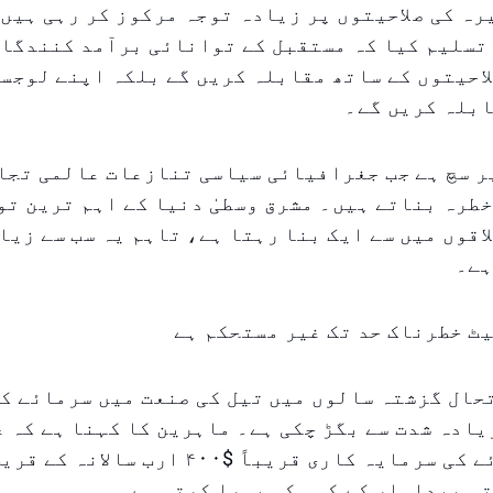
ہ کی صلاحیتوں پر زیادہ توجہ مرکوز کر رہی ہیں۔
تسلیم کیا کہ مستقبل کے توانائی برآمد کنندگان
احیتوں کے ساتھ مقابلہ کریں گے بلکہ اپنے لوجسٹ
ابلہ کریں گے۔
ر سچ ہے جب جغرافیائی سیاسی تنازعات عالمی تجا
طرہ بناتے ہیں۔ مشرق وسطیٰ دنیا کے اہم ترین ت
اقوں میں سے ایک بنا رہتا ہے، تاہم یہ سب سے زیا
ہے۔
ٹ خطرناک حد تک غیر مستحکم ہے
ال گزشتہ سالوں میں تیل کی صنعت میں سرمائے کی
یادہ شدت سے بگڑ چکی ہے۔ ماہرین کا کہنا ہے کہ 
بالائی سرمائے کی سرمایہ کاری قریباً $۴۰۰ ارب س
ی پیداوار کے کمی کو پورا کرتی ہے۔