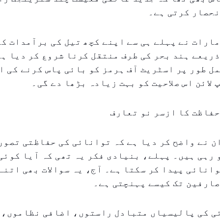
نحصار کرتی ہے۔
ارات نے پہلے ہی سے اپنے کچھ تیل کی برآمدات کو
ریعے ہند بحر کی طرف منتقل کرنا شروع کر دیا ہے
ل طور پر اسٹریٹ آف ہرمز کو بائی پاس کرنے کی ا
 لائن اس صلاحیت کو بہت زیادہ بڑھا دے گی۔
فاظت کا ازسر نو تعارف
 نے واضح کر دیا ہے کہ توانائی کی حفاظتی تصور
رہی ہیں۔ پہلے، بنیادی فکر یہ تھی کہ آیا کوئی
انائی پیدا کر سکتا ہے۔ آج، یہ سوالات بھی اتنے
صارفین تک کیسے پہنچتی ہے۔
ی کی پالیسیاں متبادل راستوں، اضافی نظاموں، 