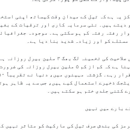
ز یہ ہے کہ تیل کے میدان وقت کیساتھ اپنی استخ
 دیتے ہیں۔ نئی سرمایہ کاری اور ترقیات کے بغی
وار رفتہ رفتہ کم ہو سکتی ہے۔ موجودہ جغرافیائ
مسئلے کو اور زیادہ شدید بنا دیا ہے۔
عالمی اضافی صلاحیت کی تخمینہ لگ بھگ ۳ ملین بیرل 
ماہرین کا کہنا ہے کہ کم از کم ۵ ملین بیرل روزانہ ک
ٹجک ذخیرے استعمال کیے ہیں، جس سے یہ ظاہر ہوت
ے کتنی جلدی ختم ہو سکتے ہیں۔
ے بارے میں نہیں
مز کی بندش صرف تیل کی مارکیٹ کو متاثر نہیں کر