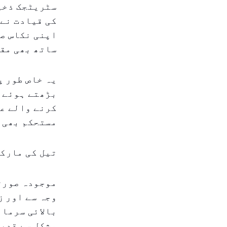
سٹریٹجک ذخیر
کی قیادت نے 
اپنی نکاس صل
ساتھ بھی مق
یہ خاص طور پ
بڑھتے ہوئے خ
کرنے والے عل
مستحکم بھی 
تیل کی مارکی
موجودہ صورتح
وجہ سے اور ز
مشکل سے قدرت