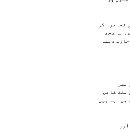
 فجایرہ کی
۔ یہ کچھ
جازت دیتا
 میں
 ملک کافی
 ہی اہم ہیں
اور