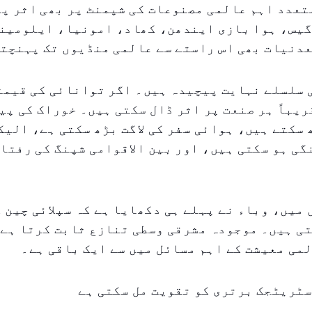
متعدد اہم عالمی مصنوعات کی شپمنٹ پر بھی اثر پ
گیس، ہوا بازی ایندھن، کھاد، امونیا، ایلومین
عدنیات بھی اس راستے سے عالمی منڈیوں تک پہنچت
 سلسلے نہایت پیچیدہ ہیں۔ اگر توانائی کی قیمت
ریباً ہر صنعت پر اثر ڈال سکتی ہیں۔ خوراک کی پی
سکتے ہیں، ہوائی سفر کی لاگت بڑھ سکتی ہے، الی
ی ہو سکتی ہیں، اور بین الاقوامی شپنگ کی رفتار
میں، وباء نے پہلے ہی دکھایا ہے کہ سپلائی چین 
تی ہیں۔ موجودہ مشرقی وسطی تنازع ثابت کرتا ہے
می معیشت کے اہم مسائل میں سے ایک باقی ہے۔
ٹریٹجک برتری کو تقویت مل سکتی ہے