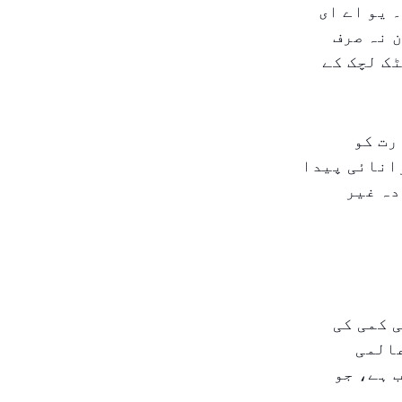
 یو اے ای
 نہ صرف
ک لچک کے
رت کو
وانائی پیدا
دہ غیر
 کمی کی
عالمی
الانہ کے قریب ہے، جو