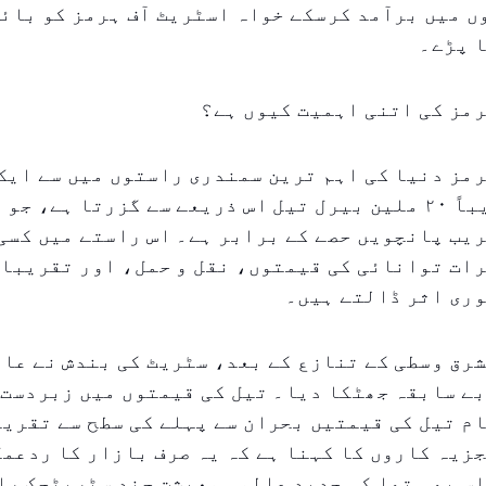
 میں برآمد کرسکے خواہ اسٹریٹ آف ہرمز کو بائی
ا پڑے۔
مز کی اتنی اہمیت کیوں ہے؟
مز دنیا کی اہم ترین سمندری راستوں میں سے ایک
روزانہ تقریباً ۲۰ ملین بیرل تیل اس ذریعے سے گزرتا ہے، 
یب پانچویں حصے کے برابر ہے۔ اس راستے میں کسی 
ات توانائی کی قیمتوں، نقل و حمل، اور تقریبا 
وری اثر ڈالتے ہیں۔
رق وسطی کے تنازع کے بعد، سٹریٹ کی بندش نے عا
ے سابقہ جھٹکا دیا۔ تیل کی قیمتوں میں زبردست 
زیہ کاروں کا کہنا ہے کہ یہ صرف بازار کا ردعمل
س بھی تھا کہ جدید عالمی معیشت چند سٹریٹجک را