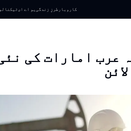
کاروبار
طرزِ زندگی
یو اے ای
ٹیکنالو
 عرب امارات کی نئی
لائن