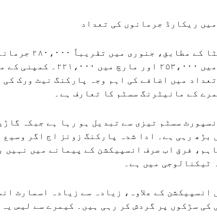
میں ریکارڈ جرمانوں کی تعداد
پارکن کے ڈیٹا کے مطابق، جنو
گئے، فروری میں ۲۵۳،۰۰۰ اور مارچ میں ۲۲۱،۰۰۰
عداد میں اضافے کی اہم وجہ پارکنگ نیٹ ورک کی 
رے کے مانیٹرنگ سسٹم کا تعارف ہے۔
سپورٹ سسٹم تیزی سے تبدیل ہو رہا ہے جبکہ گاڑی
بڑھ رہی ہے۔ ادا شدہ پارکنگ زونز اج اگر وسیع ع
ہم، فرق اب صرف انسپیکشن کے پیمانے میں نہیں ب
 ٹیکنالوجی میں ہے۔
 انسپیکشن کے علاوہ، زیادہ سے زیادہ اسمارٹ ان
کی سڑکوں پر گردش کر رہی ہیں۔ کیمرے سے لیس یہ