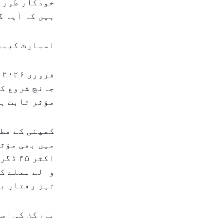
خودکار طور پ
ہیں کہ آیا گ
اسمارٹ کیمر
ف
جانچ شروع کی
مؤثر ثابت ہو
کمپنی کے مطا
میں بھی مؤثر
اکثر 
والے عملے کے
تیز رفتار بل