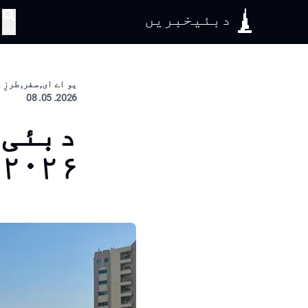
دبئیخبریں
تلاش
یو اے ای, سفر, طرزِ
2026. 05. 08
دبئی 
۲۰۲۶ میں کیسے بڑھیں گے؟