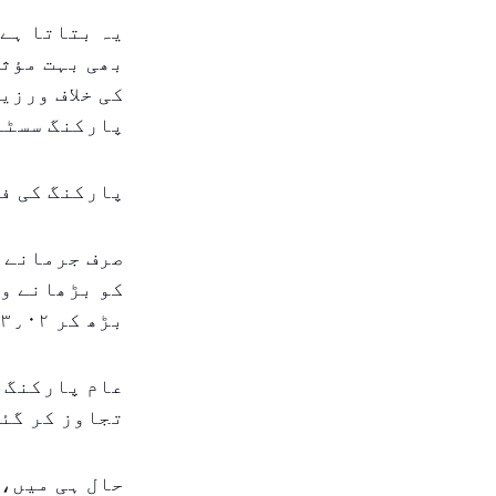
یہ بتاتا ہے 
بھی بہت مؤثر
کی خلاف ورزی
پارکنگ سسٹم 
پارکنگ کی فی
صرف جرمانے ہ
بڑھ کر ۳٫۰۲ درہم ہو گئی۔
تجاوز کر گئی
حال ہی میں، 