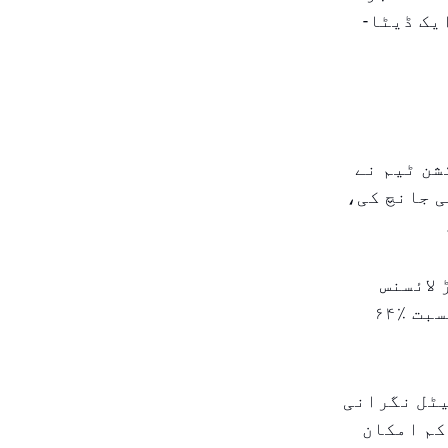
ایک ڈیٹا-
شن ٹیم نے
ائسنس پلیٹس کی جانچ کی،
 گاڑیاں اسی عرصے میں ۲۰٫۶ کروڑ لائسنس
پلیٹس کو اسکین کر چکی ہیں۔ یہ پچھلے سال کے ۱۲٫۵ ملین کی نسبت ٪۶۴
یٹل نگرانی
کم امکان