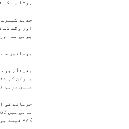
ہوتا ہے کہ 
جدید کیمرے ک
اور وقت کے ڈ
ہوتی ہے اور 
جرمانوں سے 
یقیناً، جرما
ملین درہم تک
٪۸۸ فیصد ہو گئی ہے۔