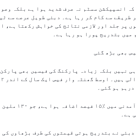
کہ انسپیکشن سسٹم نہ صرف شدید ہوا ہے بلکہ وصول
 طریقے سے کام کر رہا ہے۔ دبئی طویل عرصے سے ٹی
وں پر جلد اور لازمی نتائج کی خواہش رکھتا ہے، او
میں بتدریج پورا ہو رہا ہے۔
س بھی بڑھ گئی
ی نہیں بلکہ زیادہ پارکنگ کی فیسیں بھی پارکن 
کو 
عام پارکنگ آمدنی میں ٪۱۵ فیص
 ہے۔
دبئی نے بتدریج ہوتی قیمتوں کی طرف بڑھاوں کی 