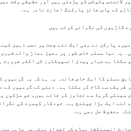
ر لائسنس پلیٹس کو پڑھتی ہیں اور حقیقی وقت میں
اڑی کے پاس جائز پارکنگ اجازت نامہ ہے۔
ے گاڑیوں کی نگرانی کرتے ہیں
روری ۲۰۲۶ میں، پارکن نے بھی ایک نئے چھت پر نصب ذہین کی
۔ یہ نیا سسٹم خاص طور پر بھیڑ بھاڑ والے شہری ع
 سکتا ہے جہاں پیدل انسپیکٹرز کی اکثر ضرورت ہ
بق سسٹم کا ایک خاص فائدہ یہ ہے کہ یہ گرمیوں ک
 طریقے سے کام کر سکتا ہے۔ دبئی کے گرمیوں کے د
۴۵ ڈگری سینٹی گریڈ سے تجاوز کر جاتے ہیں، جو سڑکوں 
 لئے ایک بڑا چیلنج ہے۔ خودکار کیمرے کی نگران
کہ محفوظ حل بھی ہے۔