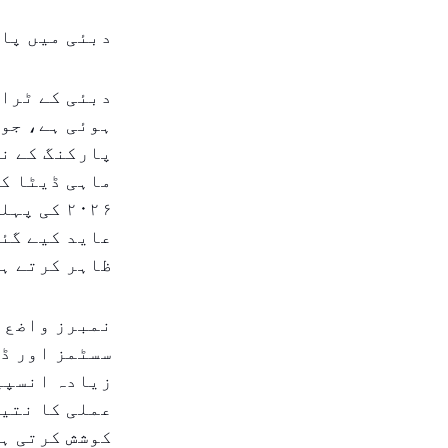
دبئی میں پارکنگ جرمان
دبئی کے ٹرا
ہوئی ہے، جو 
پارکنگ کے نف
ماہی ڈیٹا کے
ظاہر کرتے ہ
نمبرز واضع 
سسٹمز اور ڈی
زیادہ انسپی
عملی کا نتیج
کوشش کرتی ہ