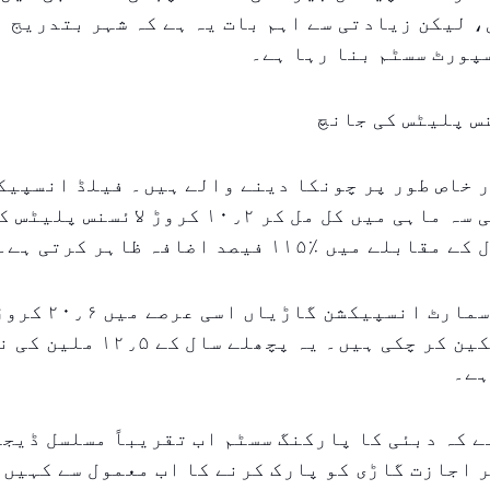
و گئی، لیکن زیادتی سے اہم بات یہ ہے کہ شہر بتدریج 
پورٹ سسٹم بنا رہا ہے۔
س پلیٹس کی جانچ
 خاص طور پر چونکا دینے والے ہیں۔ فیلڈ انسپیک
۲۰۲۶ کی پہلی سہ ماہی میں کل مل کر ۱۰٫۲ کروڑ ل
میں ٪۱۱۵ فیصد اضافہ ظاہر کرتی ہے۔
اسی دوران، سمارٹ انسپیکشن
ہے۔
ے کہ دبئی کا پارکنگ سسٹم اب تقریباً مسلسل ڈیج
 اجازت گاڑی کو پارک کرنے کا اب معمول سے کہیں 