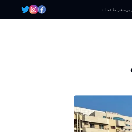
جی
سفر
جائداد