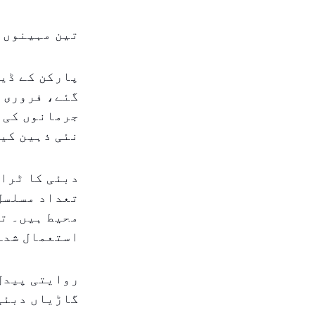
تین مہینوں 
جرمانوں کی ت
نئی ذہین کیم
دبئی کا ٹران
تعداد مسلسل 
محیط ہیں۔ تا
استعمال شدہ
روایتی پیدل
گاڑیاں دبئی 