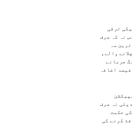
یکی ترقی
س نہ کہ صرف
ترین سہ
لانے والے،
۷۵۴ سے زائد پارکنگ جرمانے
ید کیے گئے، جو پچھلے سال کے اسی عرصے کے مقابلے میں ٪۳۲ فیصد اضافہ
سپیکشن
یلی نہ صرف
کی حکمت
فذ کرنے کی