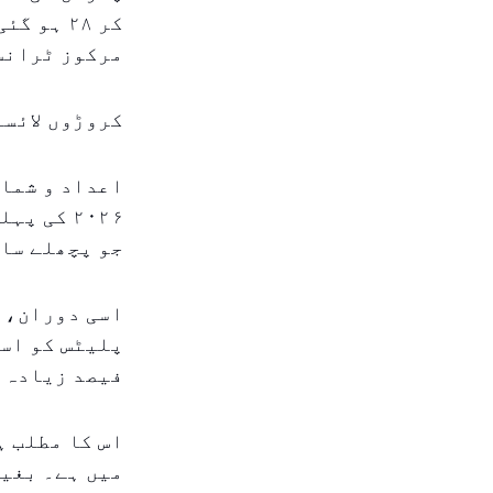
کر ۲۸ ہ
مرکوز ٹرانس
کروڑوں لائسن
اعداد و شمار
جو پچھلے سال کے مقابلے 
فیصد زیادہ 
اس کا مطلب ہ
میں ہے۔ بغیر