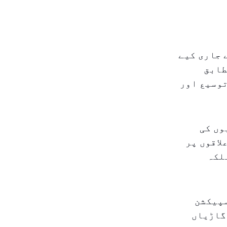
ری میں تقریباً ۲۸۰،۰۰۰ جرمانے جاری کیے
۔ کمپنی کے مطابق
توسیع اور
وں کی
لاقوں پر
لکہ
سپیکشن
 گاڑیاں