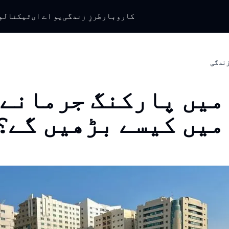
کاروبار
طرزِ زندگی
یو اے ای
ٹیکنالو
 زندگی
میں پارکنگ جرمانے