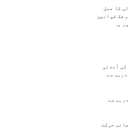
ی کا عمل
رفک قوانین
ر یہ
کی آمدنی
بڑھانے والی ہیں۔ اوسط گھنٹہ وار فیس ایک سال کے اندر ۲ درہم سے
د اضافہ ہوا ہے، جو ۱۳۰ ملین درہم سے
جانب حرکت