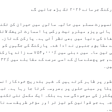
ے ۲۰۲۶ تک بڑھ جائیں گے
نسپورٹ سسٹم میں حالیہ سالوں میں حیران کن تکن
ہائی ویز، میٹرو نیٹ ورکس یا اسمارٹ ٹریفک لائٹ
اذ کی دنیا میں بھی نظر آتی ہے۔ پارکن کے تازہ 
 مطابق، جنہوں نے ادا شدہ پارکنگ کی جگہوں کو چ
۲۰۲۶ کی پہلی تین ماہ میں دبئی میں ٪،۰۰۰
عا
یں۔
طور پر ظاہر کرتے ہیں کہ شہر بتدریج خودکار ان
ٹا پر مبنی حلوں پر بھروسہ کرتا جا رہا ہے۔ تبد
کٹرز کی موجودگی سے ہے بلکہ ایک مکمل نئی تکنی
ہ ہے جو قوانین کو تیز تر اور مؤثر طریقے سے نا
ے۔