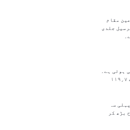
عین مقام
رسیل جلدی
ے۔
ی ہوتی ہے۔
پارکن کی نفاذ آمدنی پہلی سہ ماہی میں ٪۴۶ فیصد اضافہ کرکے ۱۱۹٫۷
شرح بھی بہتر ہوئی ہے۔ جہاں ۲۰۲۵ کی پہلی سہ
تھے، ۲۰۲۶ میں یہ شرح بڑھ کر