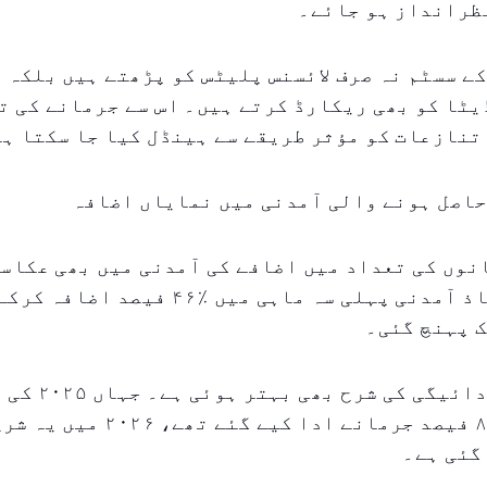
نظرانداز ہو جائے۔
ے سسٹم نہ صرف لائسنس پلیٹس کو پڑھتے ہیں بلکہ 
یٹا کو بھی ریکارڈ کرتے ہیں۔ اس سے جرمانے کی ت
تنازعات کو مؤثر طریقے سے ہینڈل کیا جا سکتا ہ
حاصل ہونے والی آمدنی میں نمایاں اضافہ
نوں کی تعداد میں اضافے کی آمدنی میں بھی عکاس
 پہنچ گئی۔
جرمانے کی ادائیگی کی 
ماہی میں ٪۸۵ فیصد جرمانے ادا کیے گئے 