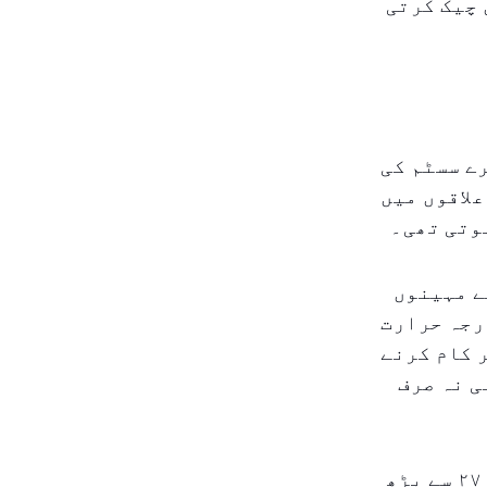
 چیک کرتی
مرے سسٹم کی
لاقوں میں
وتی تھی۔
ے مہینوں
رجہ حرارت
پر کام کرنے
ی نہ صرف
پارکن کی اسمارٹ انسپیکشن بیڑے کی تعداد پہلی سہ ماہی میں ۲۷ سے بڑھ