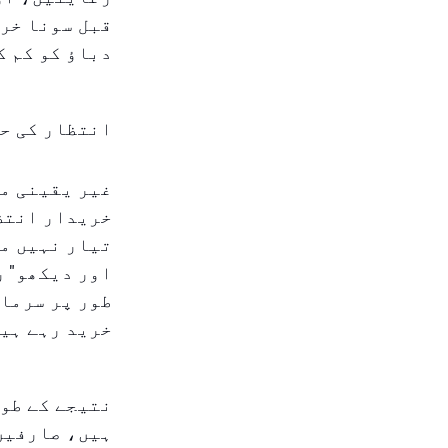
قبل سونا خر
دباؤ کو کم ک
انتظار کی ح
غیر یقینی ما
خریدار انتظا
تیار نہیں مح
اور دیکھو" ر
طور پر سرمای
خرید رہے ہی
نتیجے کے طور
ہیں، صارفین 