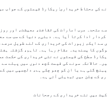
ے کی محتاط خریداری: ریکارڈ قیمتوں کے جواب می
سے متحدہ عرب امارات کی ثقافت، معیشت، اور روز
کردار ادا کرتا آیا ہے۔ دبئی، دنیا کے سب سے مع
 سے ایک، زیورات کی خریداری کے لئے طویل عرصے 
وگوں کا پسندیدہ مقام رہا ہے۔ تاہم، گزشتہ ہفت
کارڈ سطح کی قیمتوں نے نئی خریداری کی حکمت عم
ں۔ حالانکہ سونے کی قیمت کچھ دنوں میں پہلے سے 
ہنچ گئی ہے یا ان کو چھو چکی ہے، دلچسپی میں کم
ی کے چلن میں تبدیلی آئی ہے۔
کیٹ میں نئے خریداری کے رجحانات