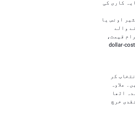
یہ کاری کی
یر اونس یا
ے والے
رام قیمت،
ن کی دوبارہ بیچنے کی صلاحیت، اور آسان ڈالر لاگت ایورجنگ (dollar-cost
نتخاب کر
ں۔ علاوہ
دہ اٹھا
نقدی خرچ