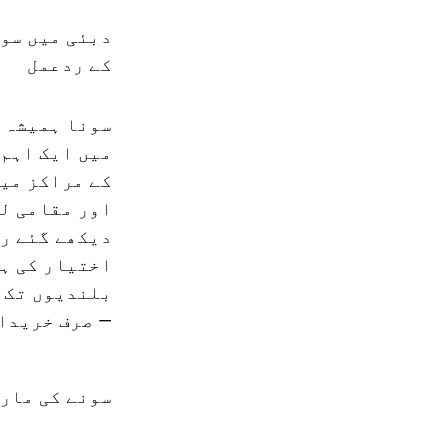
دبئی میں سون
کے ردعمل
سونا ہمیشہ 
میں ایک اہم 
کے مراکز میں
اور مقامی ل
دیکھے گئے ری
اختیار کی ہی
بلندیوں تک پ
— صرف خریدار
سونے کی مار