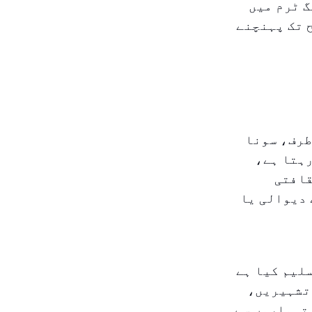
گ ٹرم میں
تک کہ $۴,۰۰۰ فی اونس سطح تک پہنچنے
طرف، سونا
رہتا ہے،
قافتی
 دیوالی یا
لیم کیا ہے
 تشہیریں،
تہواروں سے