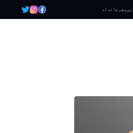
جی
سفر
جائداد