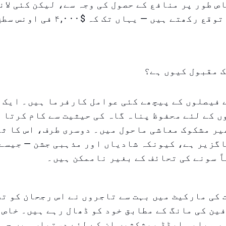
ص طور پر منافع کے حصول کی وجہ سے، لیکن کئی لان
نئے عروج کی توقع رکھتے ہیں — یہاں 
 مقبول کیوں ہے؟
 فیصلوں کے پیچھے کئی عوامل کارفرما ہیں۔ ایک 
 کے لئے محفوظ پناہ گاہ کی حیثیت سے کام کرتا 
یر مشکوک معاشی ماحول میں۔ دوسری طرف، اس کا ث
اگزیر ہے، کیونکہ شادیاں اور مذہبی جشن — جیسے
ً سونے کی تحائف کے بغیر ناممکن ہیں۔
کی مارکیٹ میں بہت سے تاجروں نے اس رجحان کو تس
ین کی مانگ کے مطابق خود کو ڈھال رہے ہیں۔ خاص
 ویلیو ایڈڈ پیشکشیں ان کے لئے دستیاب ہیں جو 