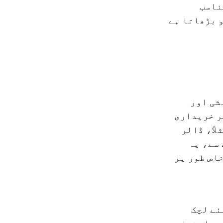
ناسب
 بڑھاتا ہے
شی اور
ر خریداری
اً، ڈالر
ل کرنے سے، یہ
اص طور پر
ک کے لئے لچک