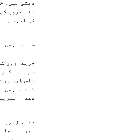
دیتی ہیں، خا
کی امید ہے۔
سونا ابھی تک
خریداروں کے
سرمایہ کاروں
خاص طور پر غ
کردار بھی ن
عید — تقریبا
دبئی زیورات 
اور نئے صارف
رعایتیں، اور