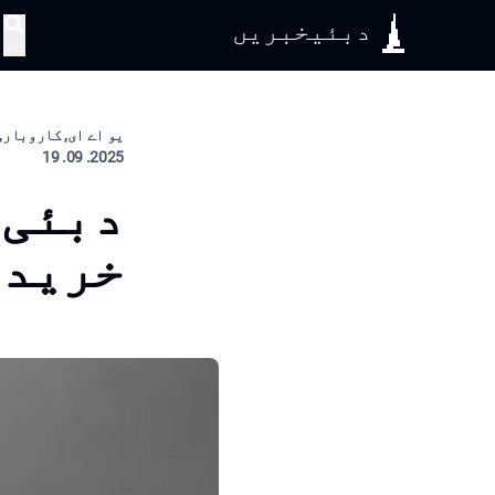
دبئیخبریں
تلاش
یو اے ای, کاروبار, 
2025. 09. 19
دبئی 
خریدا