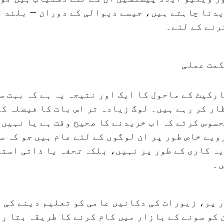
یدنا چاہتے ہیں، جیسے دیوالی کے دوران — بلند 
رنے کے لئے۔
کمت عملی
رکیٹ کے ماحول کا ایک اور نتیجہ یہ ہے کہ بہت س
ر کر رہے ہیں۔ لوگ زیادہ تر اس بات کا فیصلہ کر
سوس کرتے کہ اب خریدنے کا صحیح وقت ہے یا نہیں۔
ویے خاص طور پر ان لوگوں کے لئے عام ہیں جو کہ 
ہ کاری کے طور پر نہیں، بلکہ تحفہ یا ذاتی استع
ں۔
 پر، زیورات کی دکانیں عامی کو تعلیم دینے کی ک
کو سونے کے بازار میں کام کرنے کا طریقہ بتا ر