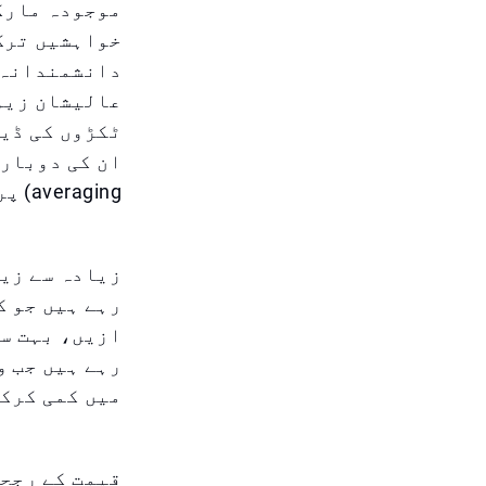
موجودہ مارک
خواہشیں ترک 
دانشمندانہ ا
عالیشان زیو
ٹکڑوں کی ڈیم
averaging) پر منتقلی ہو گیا ہے۔
زیادہ سے زیا
رہے ہیں جو ک
ازیں، بہت سے
رہے ہیں جب و
میں کمی کرکے
قیمت کے رجحا