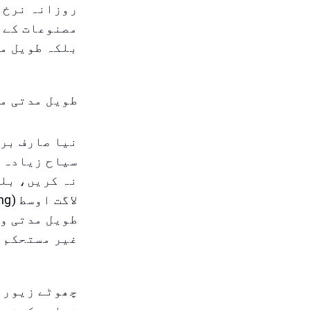
روزانہ نرخ ک
مصنوعات کے ا
بلکہ طویل مد
طویل مدتی م
نیا صارف برا
سیاح زیادہ ش
نہ کریں، بلک
طویل مدتی وا
غیر مستحکم 