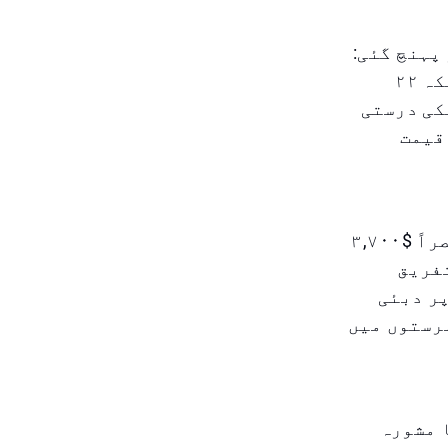
پہنچ گئی:
۲۴ قیراط سونے کی قیمت فی گرام ۴۴۵.۲۵ درہم تک جا پہنچی، جبکہ ۲۲
ں ہلکی درستی
 اور ۲۲ قیراط کی قیمت
عالمی سطح پر بھی اضافہ دیکھا گیا: سونے کی اسپاٹ قیمت مختصراً $۳,۷۰۰
وئی۔ یہ تفریق
پر دبئی
رستوں میں
 مشورہ