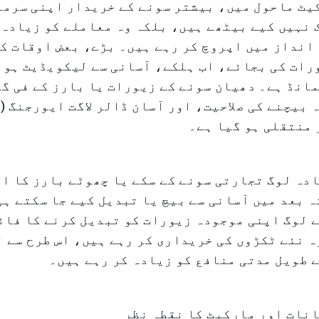
یٹ ماحول میں، بیشتر سونے کے خریدار اپنی سرما
نہیں کیے بیٹھے ہیں، بلکہ وہ معاملے کو زیادہ
نداز میں اپروچ کر رہے ہیں۔ بڑے، بعض اوقات کث
رات کی بجائے، اب ہلکے، آسانی سے لیکویڈیٹ ہون
انڈ ہے۔ دھیان سونے کے زیورات یا بارز کے فی گ
ا
دہ لوگ تجارتی سونے کے سکے یا چھوٹے بارز کا ا
ہ بعد میں آسانی سے بیچ یا تبدیل کیے جا سکتے ہی
 لوگ اپنی موجودہ زیورات کو تبدیل کرنے کا فائ
ہ نئے ٹکڑوں کی خریداری کر رہے ہیں، اس طرح سے 
 طویل مدتی منافع کو زیادہ کر رہے ہیں۔
نات اور مارکیٹ کا نقطہ نظر