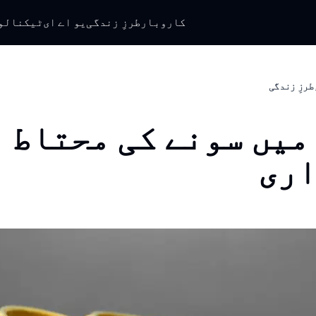
کاروبار
طرزِ زندگی
یو اے ای
ٹیکنالو
طرزِ زندگی
میں سونے کی محتاط
ری