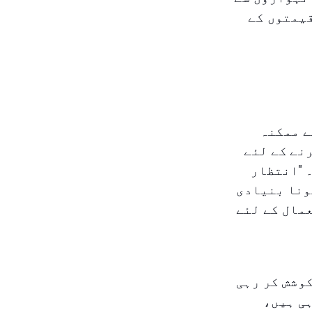
قیمتوں کے
ے ممکنہ
نے کے لئے
 "انتظار
سونا بنیادی
مال کے لئے
وشش کر رہی
ہی ہیں،