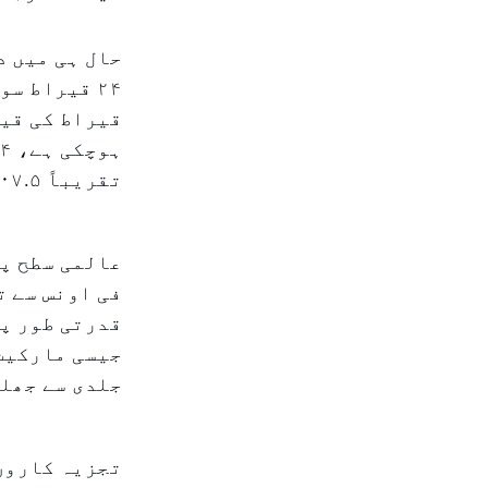
حال ہی میں د
تقریباً ۴۰۷.۵ درہم ہوگئی ہے۔
قدرتی طور پر
جیسی مارکیٹ 
جلدی سے جھل
تجزیہ کاروں