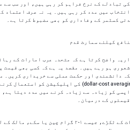
ی تبادلے کے نرخ فراہم کر رہی ہیں، اور سب سے م
نتخاب میں مدد کر رہی ہیں۔ یہ نہ صرف اعتماد کو
تی کسٹمر کے وفاداری کو بھی مضبوط کرتا ہے۔
نافع کیلئے سمارٹ قدم
ریہ واضح کرتا ہے کہ متحدہ عرب امارات کے رہائ
عوری ہو رہے ہیں۔ مقصد یہ ہے کہ کسی بھی قیمت پ
ہ دانشمندی اور حکمت عملی سے خریداری کریں۔ مثل
لاگت اوسط (dollar-cost averaging) کی اپلیکیشن کو استعما
پسی کو زیادہ سے زیادہ کرنے میں مدد دیتا ہے، خ
قیمتوں کے درمیان۔
چھوٹے زیورات کے ٹکڑے، جیسے ۱-۲ گرام چین یا سکے، مال