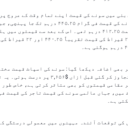
بئی میں سونے کی قیمت اپنے تمام وقت کے عروج پر 
قیراط کی قیمت ۴۱۲.۲۵ درہم تھی۔ اس کے بعد سے قیمتوں می
ہوچکی ہے، ۲۴ قیراط کی قیمت تقریباً ۴۴۰.۲۵
فی اونس سے تجاوز کر گئی قبل ازاں $۳,۶۵۶ پر درست ہ
 مقامی قیمتوں کو بھی متاثر کرتی ہے، خاص طور 
میں، جہاں عالمی سونے کی قیمت تاجر کی قیمت فہ
کتی ہے۔
 کی توقعات آئندہ مہینوں میں معمولی درستگی کا