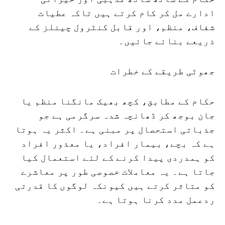
ادارے مل کر کام کرتے ہیں تاکہ عطیات
شفاف، منظم، اور قابل کنٹرول چینلز کے
ذریعے بنائے جائیں۔
جھوٹی طریقے کے خطرات
حکام کے مطابق، کچھ بھیک مانگنا منظم یا
جان بوجھ کر ڈھانچہ شدہ سرگرمی ہے جو
جذباتی استحصال پر مبنی ہے۔ اکثر یہ ہوتا
ہے کہ بچے، بیمار افراد، یا معذور افراد
کو ہمدردی پیدا کرنے کے لئے استعمال کیا
جاتا ہے۔ یہ معاملات خصوصی طور پر معاشرے
کو متاثر کرتے ہیں کیونکہ لوگوں کا قدرتی
ردعمل مدد کرنا ہوتا ہے۔