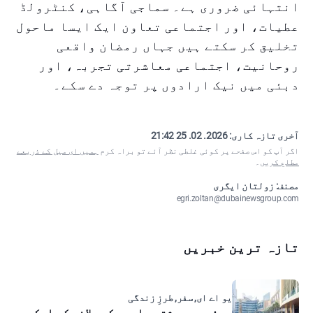
انتہائی ضروری ہے۔ سماجی آگاہی، کنٹرولڈ
عطیات، اور اجتماعی تعاون ایک ایسا ماحول
تخلیق کر سکتے ہیں جہاں رمضان واقعی
روحانیت، اجتماعی معاشرتی تجربہ، اور
دبئی میں نیک ارادوں پر توجہ دے سکے۔
آخری تازہ کاری:
2026. 02. 25 21:42
اگر آپ کو اس صفحے پر کوئی غلطی نظر آئے تو براہ کرم
ہمیں ای میل کے ذریعے
مطلع کریں
۔
مصنف: زولتان ایگری
egri.zoltan@dubainewsgroup.com
تازہ ترین خبریں
یو اے ای, سفر, طرزِ زندگی
دبئی میں رشتہ داروں کو بلانے کی اسکیم