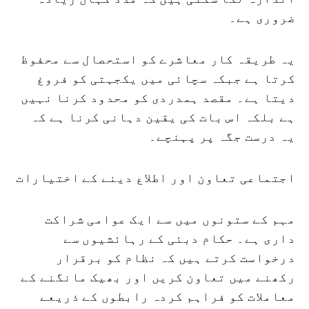
ضروری ہے۔
یہ طریقہ کار معاشرے کو استحصال سے محفوظ
کرتا ہے جبکہ سچائی میں یکجہتی کو فروغ
دیتا ہے۔ مقصد ہمدردی کو محدود کرنا نہیں
ہے بلکہ اس بات کی یقین دہانی کرنا ہے کہ
یہ درست جگہ پر پہنچے۔
اجتماعی تعاون اور اطلاع دینے کے اختیارات
مہم کے ستونوں میں سے ایک عوامی شراکت
داری ہے۔ حکام دبئی کے رہائشیوں سے
درخواست کرتے ہیں کہ نظام کو برقرار
رکھنے میں تعاون کریں اور بھیک مانگنے کے
معاملات کو فراہم کردہ رابطوں کے ذریعے