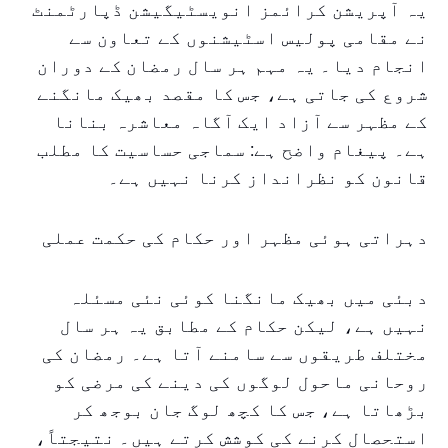
یہ آپریشن کرائمز انویسٹیگیشن ڈپارٹمنٹ
نے مقامی پولیس اسٹیشنوں کے تعاون سے
انجام دیا۔ یہ مہم ہر سال رمضان کے دوران
شروع کی جاتی ہے، جس کا مقصد بھیک مانگنے
کے مظہر سے آزاد ایک آگاہ معاشرہ بنانا
ہے۔ پیغام واضح ہے: سماجی حساسیت کا مطلب
قانون کو نظرانداز کرنا نہیں ہے۔
دہراتی ہوئی مظہر اور حکام کی حکمت عملی
دبئی میں بھیک مانگنا کوئی نئی مسئلہ
نہیں ہے، لیکن حکام کے مطابق یہ ہر سال
مختلف طریقوں سے سامنے آتا ہے۔ رمضان کی
روحانی ماحول لوگوں کی دینے کی مرضی کو
بڑھاتا ہے، جس کا کچھ لوگ جان بوجھ کر
استحصال کرنے کی کوشش کرتے ہیں۔ نتیجتاً،