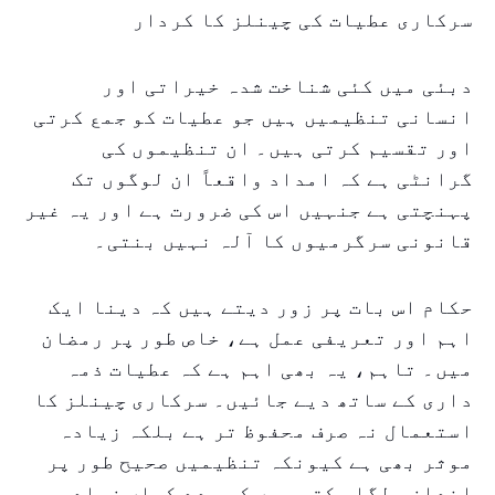
سرکاری عطیات کی چینلز کا کردار
دبئی میں کئی شناخت شدہ خیراتی اور
انسانی تنظیمیں ہیں جو عطیات کو جمع کرتی
اور تقسیم کرتی ہیں۔ ان تنظیموں کی
گرانٹی ہے کہ امداد واقعاً ان لوگوں تک
پہنچتی ہے جنہیں اس کی ضرورت ہے اور یہ غیر
قانونی سرگرمیوں کا آلہ نہیں بنتی۔
حکام اس بات پر زور دیتے ہیں کہ دینا ایک
اہم اور تعریفی عمل ہے، خاص طور پر رمضان
میں۔ تاہم، یہ بھی اہم ہے کہ عطیات ذمہ
داری کے ساتھ دیے جائیں۔ سرکاری چینلز کا
استعمال نہ صرف محفوظ تر ہے بلکہ زیادہ
موثر بھی ہے کیونکہ تنظیمیں صحیح طور پر
اندازہ لگا سکتی ہیں کہ مدد کہاں زیادہ