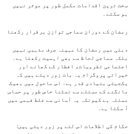
سخت ترین اقدامات مکمل طور پر موثر نہیں
ہو سکتے۔
رمضان کے دوران سماجی توازن برقرار رکھنا
دبئی میں رمضان کا مہینہ صرف مذہبی نہیں
بلکہ سماجی لحاظ سے بھی اہمیت رکھتا ہے۔
اجتماعی تقریبات، افطار کے کھانے اور
خیراتی پروگرام یہ بات زور دیتے ہیں کہ
یکجہتی بنیادی قدر ہے۔ اس ماحول میں بھیک
مانگنے کے مسئلے سے نمٹنا خاص طور پر حساس
مسئلہ ہے کیونکہ یہ آسانی سے غلط فہمی میں
آ سکتا ہے۔
حکام کی اطلاعات اس لئے پر زور دیتی ہیں: