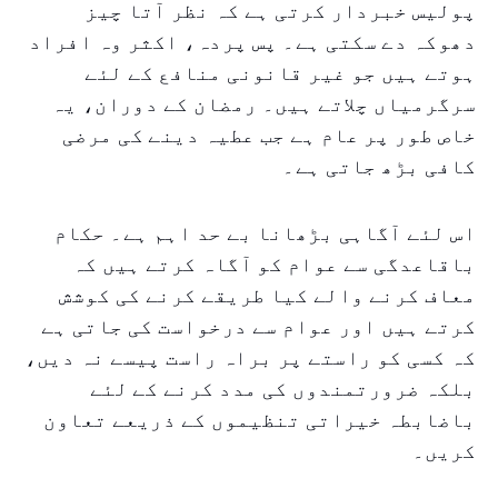
پولیس خبردار کرتی ہے کہ نظر آتا چیز
دھوکہ دے سکتی ہے۔ پس پردہ، اکثر وہ افراد
ہوتے ہیں جو غیر قانونی منافع کے لئے
سرگرمیاں چلاتے ہیں۔ رمضان کے دوران، یہ
خاص طور پر عام ہے جب عطیہ دینے کی مرضی
کافی بڑھ جاتی ہے۔
اس لئے آگاہی بڑھانا بے حد اہم ہے۔ حکام
باقاعدگی سے عوام کو آگاہ کرتے ہیں کہ
معاف کرنے والے کیا طریقے کرنے کی کوشش
کرتے ہیں اور عوام سے درخواست کی جاتی ہے
کہ کسی کو راستے پر براہ راست پیسے نہ دیں،
بلکہ ضرورتمندوں کی مدد کرنے کے لئے
باضابطہ خیراتی تنظیموں کے ذریعے تعاون
کریں۔