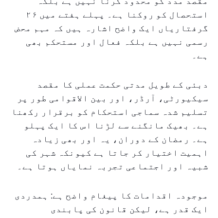
مقصد مدد کو محدود کرنا نہیں ہے بلکہ
استحصال کو روکنا ہے۔ پہلے ہفتے میں ۲۶
گرفتاریاں ایک واضح اشارہ ہیں کہ مہم محض
رسمی نہیں ہے بلکہ فعال اور مستحکم بھی
ہے۔
دبئی کے طویل مدتی حکمت عملی کا مقصد
سیکیورٹی، آرڈر، اور بین الاقوامی طور پر
تسلیم شدہ سماجی استحکام کو برقرار رکھنا
ہے۔ بھیک مانگنے سے لڑنا اس کا ایک پہلو
ہے۔ رمضان کے دوران، یہ اور بھی زیادہ
اہمیت اختیار کر جاتا ہے کیونکہ شہر کی
شبیہ اور اجتماعی تجربہ نمایاں ہوتا ہے۔
موجودہ اقدامات کا پیغام واضح ہے: ہمدردی
ایک قدر ہے، لیکن قانون کی پابندی