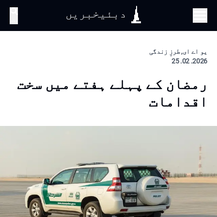
دبئیخبریں
تلاش
یو اے ای, طرزِ زندگی
2026. 02. 25
رمضان کے پہلے ہفتے میں سخت
اقدامات