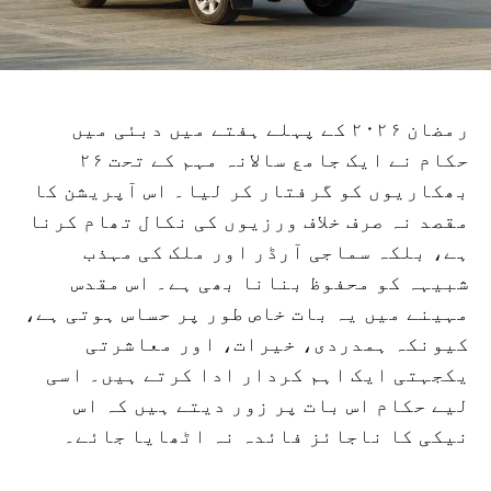
رمضان ۲۰۲۶ کے پہلے ہفتے میں دبئی میں
حکام نے ایک جامع سالانہ مہم کے تحت ۲۶
بھکاریوں کو گرفتار کر لیا۔ اس آپریشن کا
مقصد نہ صرف خلاف ورزیوں کی نکال تھام کرنا
ہے، بلکہ سماجی آرڈر اور ملک کی مہذب
شبیہہ کو محفوظ بنانا بھی ہے۔ اس مقدس
مہینے میں یہ بات خاص طور پر حساس ہوتی ہے،
کیونکہ ہمدردی، خیرات، اور معاشرتی
یکجہتی ایک اہم کردار ادا کرتے ہیں۔ اسی
لیے حکام اس بات پر زور دیتے ہیں کہ اس
نیکی کا ناجائز فائدہ نہ اٹھایا جائے۔