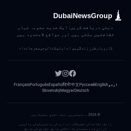
DubaiNewsGroup
دبئی دریافت کریں: ایک جدید عجوبہ جہاں
ثقافتیں ملتی ہیں اور مواقع لامحدود ہیں
کاروبار
طرزِ زندگی
یو اے ای
ٹیکنالوجی
سفر
جائداد
اردو
English
Русский
中文
हिंदी
Español
Português
Français
Slovenský
Magyar
Deutsch
©
2026
.دبئیخبریں. جملہ حقوق محفوظ ہیں
رابطہ
اشاعت کی تفصیلات
رازداری کی پالیسی
کوکی پالیسی
ذرائع کے استعمال کا اخلاقی ضابطہ
حقائق کی جانچ