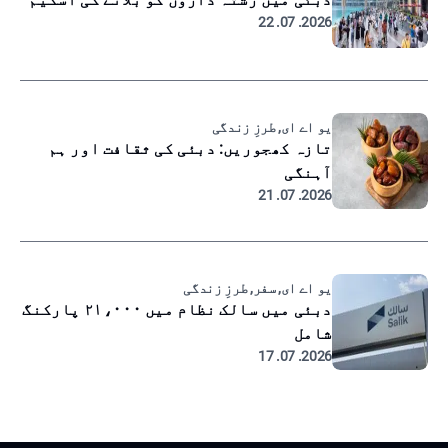
2026. 07. 22
یو اے ای, طرزِ زندگی
تازہ کھجوریں: دبئی کی ثقافت اور ہم
آہنگی
2026. 07. 21
یو اے ای, سفر, طرزِ زندگی
دبئی میں سالک نظام میں ۲۱،۰۰۰ پارکنگ
شامل
2026. 07. 17