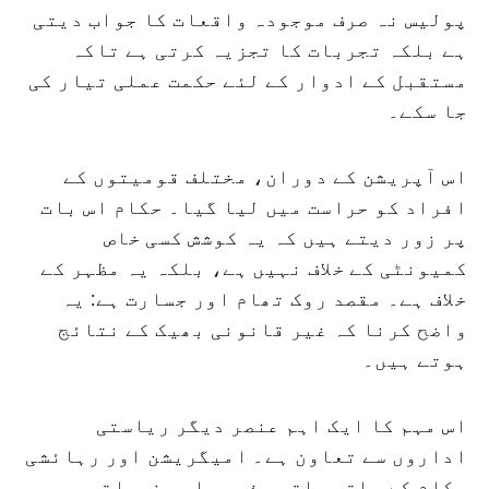
پولیس نہ صرف موجودہ واقعات کا جواب دیتی
ہے بلکہ تجربات کا تجزیہ کرتی ہے تاکہ
مستقبل کے ادوار کے لئے حکمت عملی تیار کی
جا سکے۔
اس آپریشن کے دوران، مختلف قومیتوں کے
افراد کو حراست میں لیا گیا۔ حکام اس بات
پر زور دیتے ہیں کہ یہ کوشش کسی خاص
کمیونٹی کے خلاف نہیں ہے، بلکہ یہ مظہر کے
خلاف ہے۔ مقصد روک تھام اور جسارت ہے: یہ
واضح کرنا کہ غیر قانونی بھیک کے نتائج
ہوتے ہیں۔
اس مہم کا ایک اہم عنصر دیگر ریاستی
اداروں سے تعاون ہے۔ امیگریشن اور رہائشی
حکام کے ساتھ ساتھ مذہبی اور خیراتی