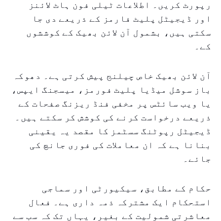
رپورٹ کریں۔ اطلاعات ٹیلی فون ہاٹ لائنز
اور ڈیجیٹل پلیٹ فارمز کے ذریعے دی جا
سکتی ہیں، بشمول آن لائن بھیک کے کوششوں
کے۔
آن لائن بھیک خاص چیلنج پیش کرتی ہے۔ دھوکہ
باز سوشل میڈیا پلیٹ فورمز، میسجنگ ایپس،
یا ویب سائٹس پر مخفی فنڈ ریزنگ صفحات کے
ذریعے درخواست کرنے کی کوشش کر سکتے ہیں۔
ڈیجیٹل رپوٹنگ سسٹمز کا مقصد یہ یقینی
بنانا ہے کہ ان معاملات کی فوری جانچ کی
جائے۔
حکام کے مطابق، سیکیورٹی اور سماجی
استحکام ایک مشترکہ ذمہ داری ہے۔ فعال
معاشرتی شمولیت کے بغیر، یہاں تک کہ سب سے