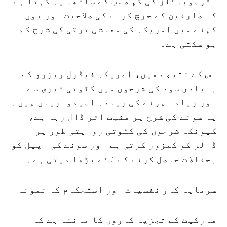
آٹوموبائلز کی کم طلب کے ساتھ۔ یہ کہتا ہے
کہ صارفین کے خرچ کرنے کی صلاحیت اور یوں
کہنے میں امریکہ کی معاشی ترقی کی شرح کم
ہو سکتی ہے۔
اس کے نتیجے میں، امریکہ فیڈرل ریزرو کے
بنیادی سود کی شرحوں میں کٹوتی تیزی سے
اور زیادہ ہونے کی زیادہ امیدواریاں ہیں۔
یہ سونے کی شرح پر مثبت اثر ڈال رہا ہے،
کیونکہ شرحوں کی کٹوتی روایتی طور پر
ڈالر کو کمزور کرتی ہے اور سونے کی اپیل کو
بحفاظت حاصل کرنے کے لئے بڑھا دیتی ہے۔
سرمایہ کار نفسیات اور استحکام کا نمونہ
مارکیٹ کے تجزیہ کاروں کا ماننا ہے کہ