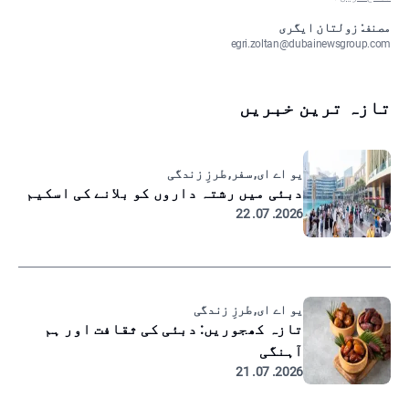
مصنف: زولتان ایگری
egri.zoltan@dubainewsgroup.com
تازہ ترین خبریں
یو اے ای, سفر, طرزِ زندگی
دبئی میں رشتہ داروں کو بلانے کی اسکیم
2026. 07. 22
یو اے ای, طرزِ زندگی
تازہ کھجوریں: دبئی کی ثقافت اور ہم
آہنگی
2026. 07. 21