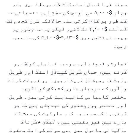
سونا فی الحال استحکام کے مرحلے میں ہے،
جہاں $۵,۰۰۰ فی اونس کی سطح اہم نفسیاتی حد
کے طور پر کام کرتی ہے۔ حالانکہ شرح کچھ وقت
کے لئے $۴,۴۰۰ تک گئی، لیکن یہ عام طور پر
پچھلے ہفتوں میں $۴,۶۳۰-$۵,۱۰۰ کی حد میں
رہی۔
تجارتی نمونے اہم یومیہ تبدیلی کو ظاہر
کرتے ہیں، جہاں طویل کینڈل اسٹک اور طویل
وزیٹ فارمیشنز خریداریوں اور فروخت کرنے
والوں کے درمیان جاری کشمکش کو اگرچہ
مختصر کامیابی کے لیے پیش کرتی ہیں۔ طویل
اور مختصر پوزیشنوں کی تبدیلی بھی ظاہر
کرتی ہے کہ سرمایہ کار مارکیٹ کی سمت کے
بارے میں غیر یقینی ہیں، لیکن خطرناک
مالیاتی ماحول میں بھی سونے کو ایک محفوظ