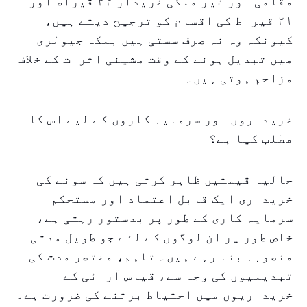
مقامی اور غیر ملکی خریدار ۲۲ قیراط اور
۲۱ قیراط کی اقسام کو ترجیح دیتے ہیں،
کیونکہ وہ نہ صرف سستی ہیں بلکہ جیولری
میں تبدیل ہونے کے وقت مشینی اثرات کے خلاف
مزاحم ہوتی ہیں۔
خریداروں اور سرمایہ کاروں کے لیے اس کا
مطلب کیا ہے؟
حالیہ قیمتیں ظاہر کرتی ہیں کہ سونے کی
خریداری ایک قابل اعتماد اور مستحکم
سرمایہ کاری کے طور پر بدستور رہتی ہے،
خاص طور پر ان لوگوں کے لئے جو طویل مدتی
منصوبہ بنا رہے ہیں۔ تاہم، مختصر مدت کی
تبدیلیوں کی وجہ سے، قیاس آرائی کے
خریداریوں میں احتیاط برتنے کی ضرورت ہے۔