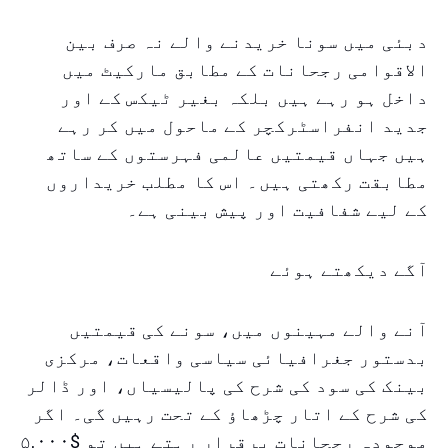
دبئی میں سونا خریدنے والے نہ صرف بین
الاقوامی رجحانات کے مطابق مارکیٹ میں
داخل ہو رہے ہیں بلکہ بغیر ٹیکس کے اور
جدید انفراسٹرکچر کے ماحول میں کر رہے
ہیں جہاں قیمتیں عالمی فہرستوں کے ساتھ
مطابقت رکھتی ہیں۔ اس کا مطلب خریداروں
کے لیے شفافیت اور پیش بینی ہے۔
آگے دیکھتے ہوئے
آنے والے مہینوں میں، سونے کی قیمتیں
بدستور جغرافیائی سیاسی واقعات، مرکزی
بینک کی سود کی شرح کی پالیسیاں، اور ڈالر
کی شرح کے اتار چڑھاؤ کے تحت رہیں گی۔ اگر
موجودہ رجحانات برقرار رہتے ہیں تو $۵,۰۰۰