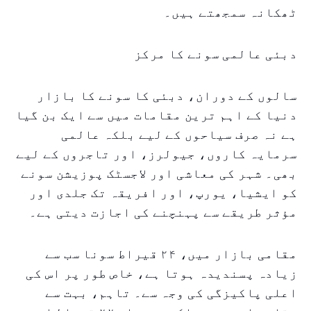
ٹھکانہ سمجھتے ہیں۔
دبئی عالمی سونے کا مرکز
سالوں کے دوران، دبئی کا سونے کا بازار
دنیا کے اہم ترین مقامات میں سے ایک بن گیا
ہے نہ صرف سیاحوں کے لیے بلکہ عالمی
سرمایہ کاروں، جیولرز، اور تاجروں کے لیے
بھی۔ شہر کی معاشی اور لاجسٹک پوزیشن سونے
کو ایشیا، یورپ، اور افریقہ تک جلدی اور
مؤثر طریقے سے پہنچنے کی اجازت دیتی ہے۔
مقامی بازار میں، ۲۴ قیراط سونا سب سے
زیادہ پسندیدہ ہوتا ہے، خاص طور پر اس کی
اعلی پاکیزگی کی وجہ سے۔ تاہم، بہت سے