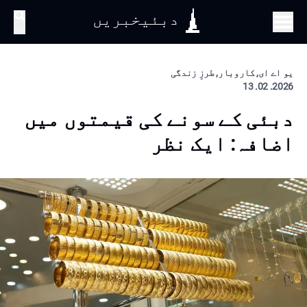
دبئیخبریں
تلاش
یو اے ای, کاروبار, طرزِ زندگی
2026. 02. 13
دبئی کے سونے کی قیمتوں میں
اضافہ: ایک نظر