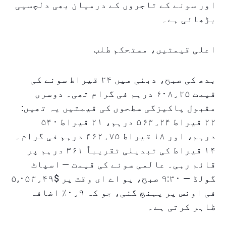
اور سونے کے تاجروں کے درمیان بھی دلچسپی
بڑھائی ہے۔
اعلی قیمتیں، مستحکم طلب
بدھ کی صبح، دبئی میں ۲۴ قیراط سونے کی
قیمت ۶۰۸٫۲۵ درہم فی گرام تھی۔ دوسری
مقبول پاکیزگی سطحوں کی قیمتیں یہ تھیں:
۲۲ قیراط ۵۶۳٫۲۴ درہم، ۲۱ قیراط ۵۴۰
درہم، اور ۱۸ قیراط ۴۶۲٫۷۵ درہم فی گرام۔
۱۴ قیراط کی تبدیلی تقریباً ۳۶۱ درہم پر
قائم رہی۔ عالمی سونے کی قیمت — اسپاٹ
گولڈ — ۹:۳۰ صبح، یو اے ای وقت پر $۵,۰۵۳٫۴۹
فی اونس پر پہنچ گئی، جو کہ ۰٫۹٪ اضافہ
ظاہر کرتی ہے۔