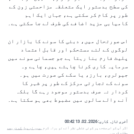
کی سطح بدستور ایک متعلقہ مزاحمتی زون کے
طور پر کام کر سکتی ہے، جہاں ایک اہم
کامیابی مزید اضافے کی طرف لے جا سکتی ہے۔
اس صورتحال میں، دبئی کا سونے کا بازار ان
لوگوں کے لئے مستحکم اور قابل اعتماد
پلیٹ فارم بنا رہتا ہے جو جسمانی سونے میں
سرمایہ کاری کرنا چاہتے ہیں، چاہے وہ
جیولری، بارز، یا سکے کی صورت میں ہو۔
سونے کے تجارتی مرکز کے طور پر شہر کا
کردار نہ صرف بدستور موجود رہے گا بلکہ
آنے والے سالوں میں مضبوط بھی ہو سکتا ہے۔
آخری تازہ کاری:
2026. 02. 13 00:42
اگر آپ کو اس صفحے پر کوئی غلطی نظر آئے تو براہ کرم
ہمیں ای میل کے ذریعے
مطلع کریں
۔