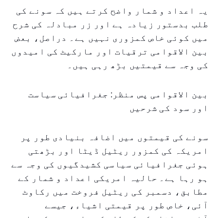
یہ اعداد و شمار واضح کرتے ہیں کہ سونے کی
طلب بدستور زیادہ ہے اور زر مبادلہ کی شرح
میں کوئی خاص کمزوری نہیں ہے۔ دراصل، بعض
بین الاقوامی ترقیات اور مارکیٹ کی امیدوں
کی وجہ سے قیمتیں بڑھ رہی ہیں۔
بین الاقوامی پس منظر: جغرافیائی سیاست
اور سود کی شرحیں
سونے کی قیمتوں میں اضافہ بنیادی طور پر
امریکہ کی کمزور ریٹیل ڈیٹا اور بڑھتی
ہوئی جغرافیائی سیاسی کشیدگیوں کی وجہ سے
ہو رہا ہے۔ حالیہ امریکی اعداد و شمار کے
مطابق، دسمبر کی ریٹیل فروخت میں رکاوٹ
آئی، خاص طور پر قیمتی اشیاء، جیسے