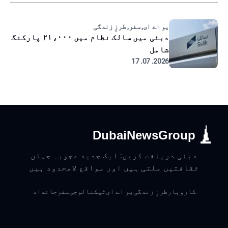
یو اے ای, سفر, طرزِ زندگی
دبئی میں سالک نظام میں ۲۱،۰۰۰ پارکنگ
شامل
2026. 07. 17
DubaiNewsGroup
دبئی دریافت کریں: ایک جدید عجوبہ جہاں
ثقافتیں ملتی ہیں اور مواقع لامحدود ہیں
کاروبار
طرزِ زندگی
یو اے ای
ٹیکنالوجی
سفر
جائداد