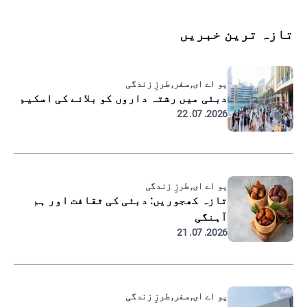
تازہ ترین خبریں
یو اے ای, سفر, طرزِ زندگی
دبئی میں رشتہ داروں کو بلانے کی اسکیم
2026. 07. 22
یو اے ای, طرزِ زندگی
تازہ کھجوریں: دبئی کی ثقافت اور ہم
آہنگی
2026. 07. 21
یو اے ای, سفر, طرزِ زندگی