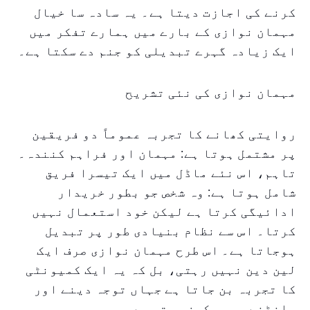
کرنے کی اجازت دیتا ہے۔ یہ سادہ سا خیال
مہمان نوازی کے بارے میں ہمارے تفکر میں
ایک زیادہ گہرے تبدیلی کو جنم دے سکتا ہے۔
مہمان نوازی کی نئی تشریح
روایتی کھانے کا تجربہ عموماً دو فریقین
پر مشتمل ہوتا ہے: مہمان اور فراہم کنندہ۔
تاہم، اس نئے ماڈل میں ایک تیسرا فریق
شامل ہوتا ہے: وہ شخص جو بطور خریدار
ادائیگی کرتا ہے لیکن خود استعمال نہیں
کرتا۔ اس سے نظام بنیادی طور پر تبدیل
ہوجاتا ہے۔ اس طرح مہمان نوازی صرف ایک
لین دین نہیں رہتی، بل کہ یہ ایک کمیونٹی
کا تجربہ بن جاتا ہے جہاں توجہ دینے اور
بانٹنے پر مرکوز ہوتی ہے۔