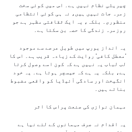
چیریٹی نظام نہیں ہے۔ اس میں کوئی سخت
زمرہ جات نہیں ہیں، نہ ہی کوئی انتظامی
منظوری۔ بلکہ، یہ ایک ثقافتی مظہر ہے جو
روزمرہ زندگی کا حصہ بن سکتا ہے۔
یہ انداز یورپ میں طویل عرصے سے موجود
'معطل کافی' روایت کے زیادہ قریب ہے۔ اس کا
لب لباب یہ نہیں ہے کہ کون اسے وصول کرتا
ہے، بلکہ یہ ہے کہ جیسچر ہوتا ہے۔ یہ خود
انگیخت اور سادگی آئیڈیا کو واقعی مضبوط
بناتے ہیں۔
مہمان نوازی کی صنعت پراس کا اثر
یہ اقدام نہ صرف مہمانوں کے لئے نیا ہے