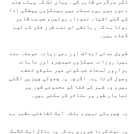
ذکر سرگرمی ظاہر کی۔ یہاں تک کہ پہلے چند
دنوں میں ہی، سسٹم میں سینکڑوں پیشگی ادا
کی گئی اشیاء نمودار ہوئیں، جس سے ظاہر
ہوتا ہے کہ رہائشی اس نئے طرز فکر کے لیے
کھلے ہیں۔
طویل مدتی اہداف اور بھی زیادہ حوصلہ مند
ہیں: روزانہ سیکڑوں جیسچر، اور ماہانہ
ہزاروں لمحات جب کوئی غیر متوقع تحفے
وصول کرتا ہے۔ اگرچہ یہ چھوٹی چیزیں لگتی
ہیں، وہ شہر کی فضا کو مجموعی طور پر
نمایاں طور پر متاثر کر سکتی ہیں۔
یہ چیریٹی نہیں، بلکہ ایک ثقافتی مظہر ہے
یہ نوٹ کرنا ضروری ہے کہ یہ ماڈل ایک کلاسک