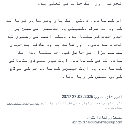
تجربہ اور ایک جذباتی تعلق ہے۔
اس کے ساتھ، دبئی ایک بار پھر ظاہر کرتا ہے
کہ وہ نہ صرف تکنیکی یا تعمیراتی سطح پر
جدو جدت کر سکتا ہے، بلکہ انسانی رشتوں کے
لحاظ سے بھی۔ اور شاید یہ وہ علاقہ ہے جہاں
سب سے بڑا اثر حاصل کیا جا سکتا ہے- ایک
سادہ کافی کے ساتھ، ایک غیر متوقع مٹھائی
کے ساتھ، یا ایک جیسچر کے ساتھ جس کی توقع
کوئی نہیں کر رہا تھا۔
آخری تازہ کاری:
2026. 03. 27 23:17
اگر آپ کو اس صفحے پر کوئی غلطی نظر آئے تو براہ کرم
ہمیں ای میل کے ذریعے
مطلع کریں
۔
مصنف: زولتان ایگری
egri.zoltan@dubainewsgroup.com