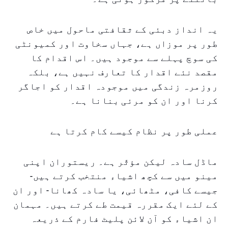
یہ انداز دبئی کے ثقافتی ماحول میں خاص
طور پر موزاں ہے، جہاں سخاوت اور کمیونٹی
کی سوچ پہلے سے موجود ہیں۔ اس اقدام کا
مقصد نئے اقدار کا تعارف نہیں ہے، بلکہ
روزمرہ زندگی میں موجودہ اقدار کو اجاگر
کرنا اور ان کو مرئی بنانا ہے۔
عملی طور پر نظام کیسے کام کرتا ہے
ماڈل سادہ لیکن مؤثّر ہے۔ ریستوران اپنی
مینو میں سے کچھ اشیاء منتخب کرتے ہیں-
جیسے کافی، مٹھائی، یا سادہ کھانا- اور ان
کے لئے ایک مقررہ قیمت طے کرتے ہیں۔ مہمان
ان اشیاء کو آن لائن پلیٹ فارم کے ذریعہ