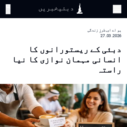
دبئیخبریں
تلاش
یو اے ای, طرزِ زندگی
2026. 03. 27
دبئی کے ریستورانوں کا
انسانی مہمان نوازی کا نیا
راستہ