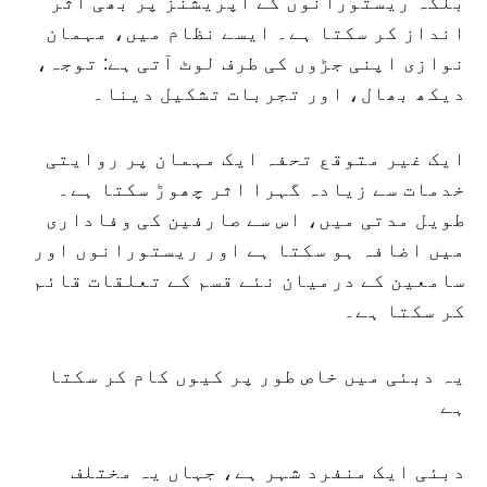
بلکہ ریستورانوں کے آپریشنز پر بھی اثر
انداز کر سکتا ہے۔ ایسے نظام میں، مہمان
نوازی اپنی جڑوں کی طرف لوٹ آتی ہے: توجہ،
دیکھ بھال، اور تجربات تشکیل دینا۔
ایک غیر متوقع تحفہ ایک مہمان پر روایتی
خدمات سے زیادہ گہرا اثر چھوڑ سکتا ہے۔
طویل مدتی میں، اس سے صارفین کی وفاداری
میں اضافہ ہو سکتا ہے اور ریستورانوں اور
سامعین کے درمیان نئے قسم کے تعلقات قائم
کر سکتا ہے۔
یہ دبئی میں خاص طور پر کیوں کام کر سکتا
ہے
دبئی ایک منفرد شہر ہے، جہاں یہ مختلف