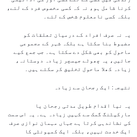
کرنا شامل ہو، نہ کہ کسی مخصوص فرد کے لئے،
بلکہ کسی نامعلوم شخص کے لئے۔
یہ نہ صرف افراد کے درمیان تعلقات کو
مضبوط بنا سکتا ہے بلکہ شہر کے مجموعی
ماحول کو بھی شکل دے سکتا ہے۔ جب جمع کیے
جائیں، یہ چھوٹے جیسچر زیادہ دوستانہ،
زیادہ کھلا ماحول تخلیق کر سکتے ہیں۔
نتیجہ: ایک رجحان سے زیادہ
یہ نیا اقدام طویل مدتی رجحان یا
مارکیٹنگ گمک سے کہیں زیادہ ہے۔ یہ اس سمت
کی نشاندہی کرتا ہے جہاں مہمان نوازی صرف
ایک خدمت نہیں، بلکہ ایک کمیونٹی کا