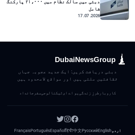
دبئی میں سالک نظام میں ۲۱،۰۰۰ پارکنگ
شامل
2026. 07. 17
DubaiNewsGroup
دبئی دریافت کریں: ایک جدید عجوبہ جہاں
ثقافتیں ملتی ہیں اور مواقع لامحدود ہیں
کاروبار
طرزِ زندگی
یو اے ای
ٹیکنالوجی
سفر
جائداد
اردو
English
Русский
中文
हिंदी
Español
Português
Français