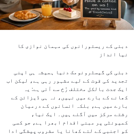
دبئی کے ریستورانوں کی مہمان نوازی کا
نیا انداز
دبئی کی گیسٹرونومک دنیا ہمیشہ ہی اپنی
تجدید کی قوت کے لیے مشہور رہی ہے، لیکن اب
ایک جدت بالکل مختلف رُخ سے آئی ہے: یہ
کھانے کے بارے میں نہیں، نہ ہی ڈیزائن کے
بارے میں ہے، بلکہ انسانوں کے درمیان
رشتے مرکز میں آگئے ہیں۔ ایک نیا،
کمیونٹی پر مبنی اقدام ابھرا ہے، جو کسی
کو اجنبی کے لئے کھانا یا مشروب پیشگی ادا