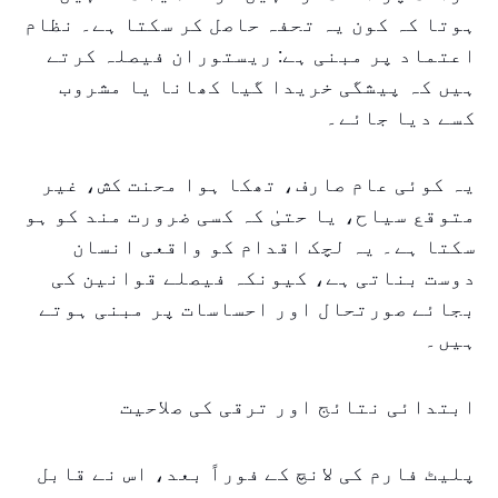
ہوتا کہ کون یہ تحفہ حاصل کر سکتا ہے۔ نظام
اعتماد پر مبنی ہے: ریستوران فیصلہ کرتے
ہیں کہ پیشگی خریدا گیا کھانا یا مشروب
کسے دیا جائے۔
یہ کوئی عام صارف، تھکا ہوا محنت کش، غیر
متوقع سیاح، یا حتیٰ کہ کسی ضرورت مند کو ہو
سکتا ہے۔ یہ لچک اقدام کو واقعی انسان
دوست بناتی ہے، کیونکہ فیصلے قوانین کی
بجائے صورتحال اور احساسات پر مبنی ہوتے
ہیں۔
ابتدائی نتائج اور ترقی کی صلاحیت
پلیٹ فارم کی لانچ کے فوراً بعد، اس نے قابل