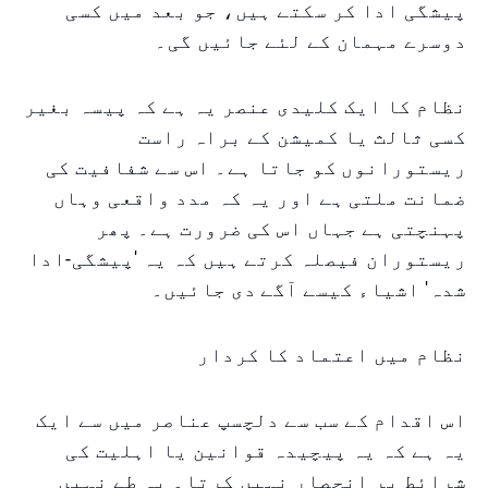
پیشگی ادا کر سکتے ہیں، جو بعد میں کسی
دوسرے مہمان کے لئے جائیں گی۔
نظام کا ایک کلیدی عنصر یہ ہے کہ پیسہ بغیر
کسی ثالث یا کمیشن کے براہ راست
ریستورانوں کو جاتا ہے۔ اس سے شفافیت کی
ضمانت ملتی ہے اور یہ کہ مدد واقعی وہاں
پہنچتی ہے جہاں اس کی ضرورت ہے۔ پھر
ریستوران فیصلہ کرتے ہیں کہ یہ 'پیشگی-ادا
شدہ' اشیاء کیسے آگے دی جائیں۔
نظام میں اعتماد کا کردار
اس اقدام کے سب سے دلچسپ عناصر میں سے ایک
یہ ہے کہ یہ پیچیدہ قوانین یا اہلیت کی
شرائط پر انحصار نہیں کرتا۔ یہ طے نہیں