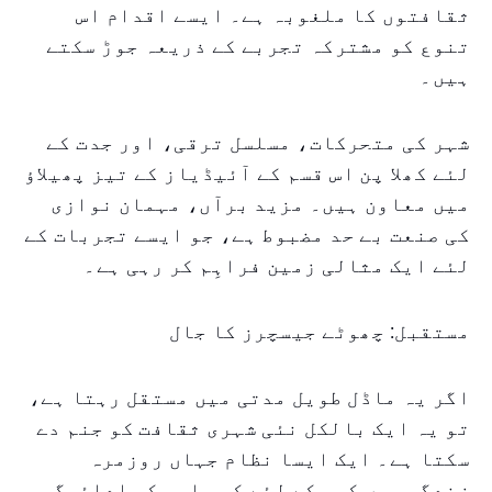
ثقافتوں کا ملغوبہ ہے۔ ایسے اقدام اس
تنوع کو مشترکہ تجربے کے ذریعہ جوڑ سکتے
ہیں۔
شہر کی متحرکات، مسلسل ترقی، اور جدت کے
لئے کھلا پن اس قسم کے آئیڈیاز کے تیز پھیلاؤ
میں معاون ہیں۔ مزید برآں، مہمان نوازی
کی صنعت بے حد مضبوط ہے، جو ایسے تجربات کے
لئے ایک مثالی زمین فراہِم کر رہی ہے۔
مستقبل: چھوٹے جیسچرز کا جال
اگر یہ ماڈل طویل مدتی میں مستقل رہتا ہے،
تو یہ ایک بالکل نئی شہری ثقافت کو جنم دے
سکتا ہے۔ ایک ایسا نظام جہاں روزمرہ
زندگی میں کسی کے لئے کسی اور کی ادائیگی