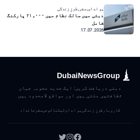
یو اے ای, سفر, طرزِ زندگی
دبئی میں سالک نظام میں ۲۱،۰۰۰ پارکنگ
شامل
2026. 07. 17
DubaiNewsGroup
دبئی دریافت کریں: ایک جدید عجوبہ جہاں
ثقافتیں ملتی ہیں اور مواقع لامحدود ہیں
کاروبار
طرزِ زندگی
یو اے ای
ٹیکنالوجی
سفر
جائداد