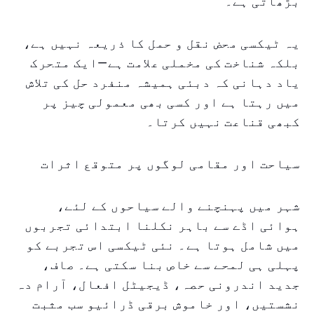
بڑھاتی ہے۔
یہ ٹیکسی محض نقل و حمل کا ذریعہ نہیں ہے،
بلکہ شناخت کی مخملی علامت ہے—ایک متحرک
یاد دہانی کہ دبئی ہمیشہ منفرد حل کی تلاش
میں رہتا ہے اور کسی بھی معمولی چیز پر
کبھی قناعت نہیں کرتا۔
سیاحت اور مقامی لوگوں پر متوقع اثرات
شہر میں پہنچنے والے سیاحوں کے لئے،
ہوائی اڈے سے باہر نکلنا ابتدائی تجربوں
میں شامل ہوتا ہے۔ نئی ٹیکسی اس تجربے کو
پہلی ہی لمحے سے خاص بنا سکتی ہے۔ صاف،
جدید اندرونی حصہ، ڈیجیٹل افعال، آرام دہ
نشستیں، اور خاموش برقی ڈرائیو سب مثبت