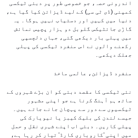
اندرونی حصہ، جو خصوصی طور پر دبئی ٹیکسی
کمپنی (ڈی ٹی سی) کے لیے ڈیزائن کیا گیا ہے،
دنیا میں کہیں اور دستیاب نہیں ہوگا۔ یہ
گاڑی جائٹیکس گلوبل دو ہزار پچیس نمائش
میں پہلی بار دیکھی گئی، جہاں دلچسپی
رکھنے والوں نے اس منفرد ٹیکسی کی پہلی
جھلک دیکھی۔
منفرد ڈیزائن، عالمی ماخذ
نئی ٹیکسی کا مقصد دبئی کو ان بڑے شہروں کے
ساتھ ہم آہنگ کرنا ہے جو اپنی مشہور
ٹیکسیوں سے دور سے پہچان جانے جاتے ہیں۔
جیسے لندن کی بلیک کیبز یا نیویارک کی
پیلی کاریں۔ دبئی اب اپنے شہری نقل و حمل
میں اپنی 'کاروباری کارڈ' تیار کر رہا ہے،