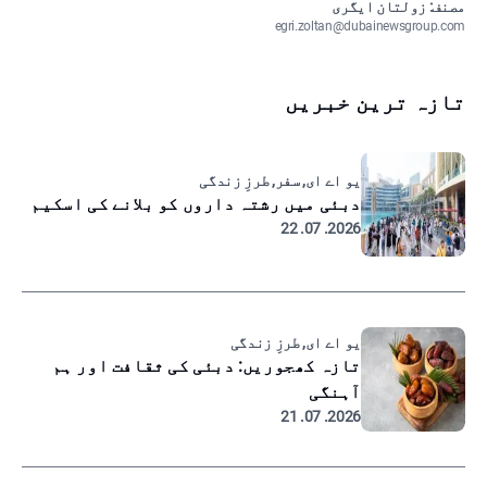
مصنف: زولتان ایگری
egri.zoltan@dubainewsgroup.com
تازہ ترین خبریں
یو اے ای, سفر, طرزِ زندگی
دبئی میں رشتہ داروں کو بلانے کی اسکیم
2026. 07. 22
یو اے ای, طرزِ زندگی
تازہ کھجوریں: دبئی کی ثقافت اور ہم
آہنگی
2026. 07. 21