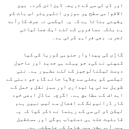
اور ڈی ٹی سی کے ذریعہ ڈیزائن کردہ بین
الاقوامی سطح پر موزوں انٹیریئر اس بات کو
یقینی بناتا ہے کہ یہ ٹیکسی نہ صرف کارآمد
ہے بلکہ مسافروں کے لئے ایک جمالیاتی
تجربہ بھی فراہم کرتی ہے۔
گاڑی کی پیداوار جنوبی کوریا کی کیا
کمپنی نے کی، جو پہلے ہی جدید اور ماحول
دوست ٹیکنالوجیز کے لئے مشہور ہے۔ نئی
ٹیکسی کو بجلی سے چلایا جائے گا، جو دبئی کے
طویل مدتی پائیداری اور سبز نقل و حمل کے
اہداف کے مطابق ہے۔ اگرچہ ماڈل ابھی خود
کار ڈرائیونگ کے افعال سے لیس نہیں ہے،
لیکن ڈی ٹی سی کے رہنما نے ذکر کیا کہ یہ
قابلیت جلد ہی دستیاب ہوگی اور مستقبل
میں آپریشن میں شامل کی جاسکتی ہے۔