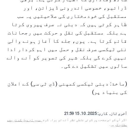
ڈرائیو، خصوصی اندرونی ڈیزائن، اور
مستقبل کی خودمختاری کی صلاحیتیں یہ سب
ظاہر کرتی ہیں کہ دبئی نہ صرف پیروی کرتا
ہے بلکہ مستقبل کی نقل و حرکت میں رجحانات
قائم کرتا ہے۔ یوں، جلد کا آغاز ہونے والی
نئی ٹیکسی صرف نقل و حمل میں اہم کردار ادا
نہیں کرے گی بلکہ شہر کی تصویر کو آنے والے
سالوں میں تشکیل دے گی۔
(ماخذ: دبئی ٹیکسی کمپنی (ڈی ٹی سی) کے اعلان
کی بنیاد پر)
آخری تازہ کاری:
2025. 10. 15 21:59
اگر آپ کو اس صفحے پر کوئی غلطی نظر آئے تو براہ کرم
ہمیں ای میل کے ذریعے
مطلع کریں
۔