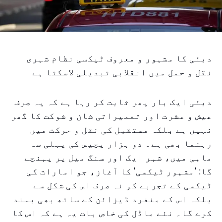
دبئی کا مشہور و معروف ٹیکسی نظام شہری
نقل و حمل میں انقلابی تبدیلی لاسکتا ہے
دبئی ایک بار پھر ثابت کر رہا ہے کہ یہ صرف
عیش و عشرت اور تعمیراتی شان و شوکت کا گھر
نہیں ہے بلکہ مستقبل کی نقل و حرکت میں
رہنما بھی ہے۔ دو ہزار پچیس کی پہلی سہ
ماہی میں، شہر ایک اور سنگ میل پر پہنچے
گا: 'مشہور ٹیکسی' کا آغاز، جو امارات کی
ٹیکسی کے تجربے کو نہ صرف اس کی شکل سے
بلکہ اس کے منفرد ڈیزائن کے ساتھ بھی بلند
کرے گا۔ نئے ماڈل کی خاص بات یہ ہے کہ اس کا