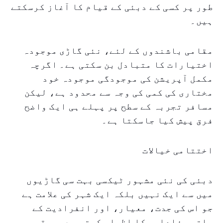
طور پر کسی کے دبئی کے قیام کا آغاز کرسکتے
ہیں۔
مقامی باشندوں کے لئے، نئی گاڑی موجودہ
اختیارات کا متبادل بن سکتی ہے۔ اگرچہ
مکمل آپریشن کی موجودگی موجودہ خود
مختاری کی کمی کی وجہ سے محدود ہے، لیکن
مسافر تجربہ کے سطح پر پہلے ہی ایک واضح
فرق پیش کیا جاسکتا ہے۔
اختتامی خیالات
دبئی کی نئی مشہور ٹیکسی بہت سی گاڑیوں
میں سے ایک نہیں بلکہ ایک شہر کی علامت ہے
جو اس کی جدت، معیار، اور انفرادیت کے
ساتھ وفاداری کا اظہار کرتی ہے۔ برقی