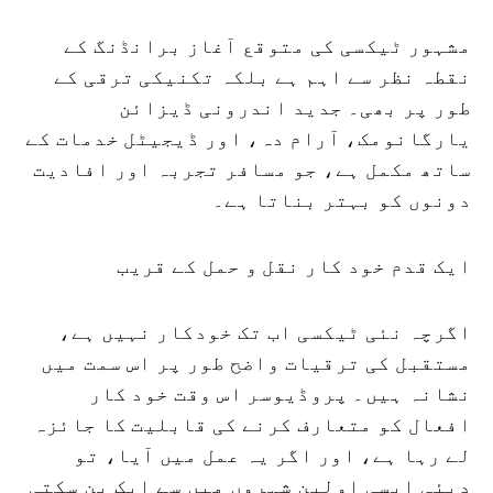
مشہور ٹیکسی کی متوقع آغاز برانڈنگ کے
نقطہ نظر سے اہم ہے بلکہ تکنیکی ترقی کے
طور پر بھی۔ جدید اندرونی ڈیزائن
یارگانومک، آرام دہ، اور ڈیجیٹل خدمات کے
ساتھ مکمل ہے، جو مسافر تجربہ اور افادیت
دونوں کو بہتر بناتا ہے۔
ایک قدم خود کار نقل و حمل کے قریب
اگرچہ نئی ٹیکسی اب تک خودکار نہیں ہے،
مستقبل کی ترقیات واضح طور پر اس سمت میں
نشانہ ہیں۔ پروڈیوسر اس وقت خود کار
افعال کو متعارف کرنے کی قابلیت کا جائزہ
لے رہا ہے، اور اگر یہ عمل میں آیا، تو
دبئی ایسی اولین شہروں میں سے ایک بن سکتی