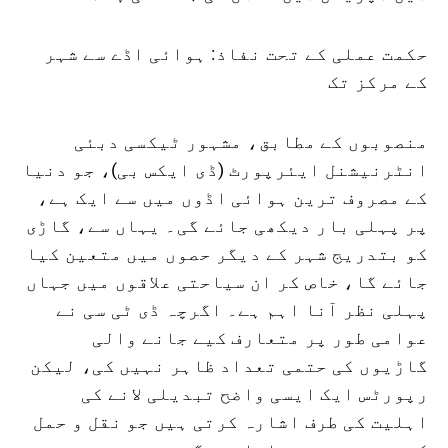
حکمت عملی کے تحت نفاذ: ہوائی اڈے سے شہر
کے مرکز تک
منصوبوں کے مطابق، مشہور ٹیکسی دبئی
انٹرنیشنل ایئرپورٹ (ڈی ایکس بی)، جو دنیا
کے مصروف ترین ہوائی اڈوں میں سے ایک ہے،
پر پہلی بار دیکھی جائے گی۔ یہاں سے، گاڑی
کو بتدریج شہر کے دیگر حصوں میں متعین کیا
جائے گا، خاص کر ان سیاحتی علاقوں میں جہاں
پہلی نظر آنا اہم ہے۔ اگرچہ ڈی ٹی سی نے
عوامی طور پر متعارف کیے جانے والی
گاڑیوں کی حتمی تعداد ظاہر نہیں کی، لیکن
رپورٹس ایک ایسی واضح تبدیلی لانے کی
اہلیت کی طرف اشارہ کرتی ہیں جو نقل و حمل