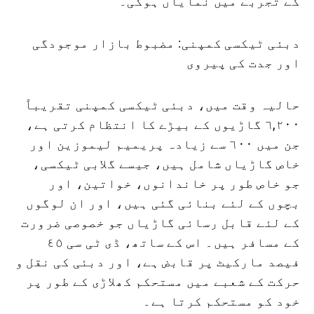
کے تجربے میں نمایاں ہوگی۔
دبئی ٹیکسی کمپنی: مضبوط بازار موجودگی
اور جدت کی پیروی
حالیہ وقت میں، دبئی ٹیکسی کمپنی تقریباً
٦,٢٠٠ گاڑیوں کے بیڑے کا انتظام کرتی ہے،
جن میں ٦٠٠ سے زیادہ پریمیم لیموزین اور
خاص گاڑیاں شامل ہیں، جیسے گلابی ٹیکسی،
جو خاص طور پر خاندانوں، خواتین، اور
بچوں کے لئے بنائی گئی ہیں، اور ان لوگوں
کے لئے قابل رسائی گاڑیاں جو خصوصی ضرورت
کے مسافر ہیں۔ اس کے ساتھ، ڈی ٹی سی ٤٥
فیصد مارکیٹ پر قابض ہے، اور دبئی کی نقل و
حرکت کے شعبے میں مستحکم کھلاڑی کے طور پر
خود کو مستحکم کرتا ہے۔