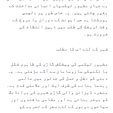
ہے جہاں مشہور ٹیکسیاں انسانی مداخلت کے
بغیر چلتی ہیں۔ یہ خاص طور پر دلچسپ
ہوسکتا ہے جب ایونٹ کے دوران یا عروج کے
وقت ٹریفک کی طلب میں ذہین انتظام کی
ضرورت ہو۔
شہر کے لئے اس کا مطلب
مشہور ٹیکسی کی پیشکش گاڑی کی ظاہری شکل
یا تکنیکی سازوسامان سے آگے بڑھتی ہے۔ یہ
دبئی کو نقل و حمل کی جدتوں میں عالمی
رہنما بنانے کی طرف ایک اور علامتی قدم ہے۔
منفرد ڈیزائن والی گاڑی شہری کی برانڈنگ
کو بہتر بناتی ہے اور مقامی باشندوں اور
سیاحوں دونوں کے لئے سفر کے تجربے کو