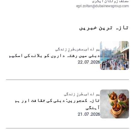
مصنف: زولتان ایگری
egri.zoltan@dubainewsgroup.com
تازہ ترین خبریں
یو اے ای, سفر, طرزِ زندگی
دبئی میں رشتہ داروں کو بلانے کی اسکیم
2026. 07. 22
یو اے ای, طرزِ زندگی
تازہ کھجوریں: دبئی کی ثقافت اور ہم
آہنگی
2026. 07. 21