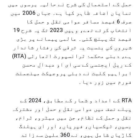
حمل کے استعمال کی شرح نے حالیہ برسوں میں
نمایاں اضافہ ظاہر کیا ہے۔ جہاں 2006 میں
صرف 6 فیصد مسافر عوامی نقل و حمل کا
انتخاب کرتے تھے، وہیں 2023 تک یہ شرح 19
فیصد تک پہنچ گئی۔ عالمی پیمانے پر بڑی
شہروں کی بنسبت یہ ترقی کی رفتار شاندار
ہے، دبئی محکمۂ ٹرانسپورٹ اتھارٹی (RTA)
کے ریل ایجنسی کے سی ای او عبدال محسن
ابراہیم کلبت نے دبئی پروجیکٹ مینجمنٹ
فورم میں زور دیا۔
RTA کے اعداد و شمار کے مطابق، 2024 کے
پہلے نصف میں عوامی نقل و حمل اور مشترکہ
نقل و حمل کے نظام، جن میں میٹرو، ٹرام،
بسیں، ٹیکسیاں، فیریاں، اور ای ہیلنگ
گاڑیاں شامل ہیں، نے 360 ملین سے زائد