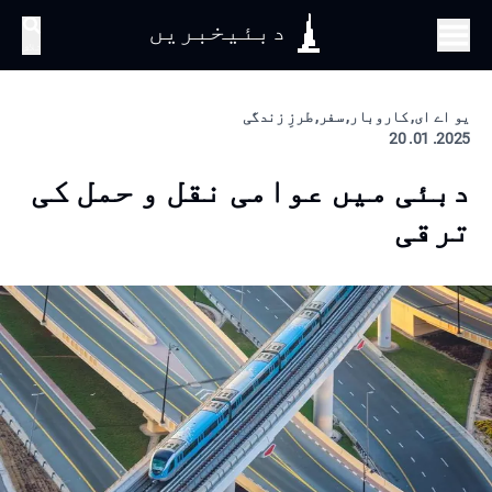
دبئیخبریں
تلاش
یو اے ای, کاروبار, سفر, طرزِ زندگی
2025. 01. 20
دبئی میں عوامی نقل و حمل کی
ترقی