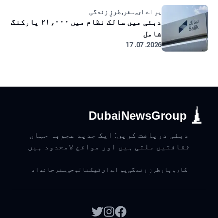
یو اے ای, سفر, طرزِ زندگی
دبئی میں سالک نظام میں ۲۱،۰۰۰ پارکنگ
شامل
2026. 07. 17
DubaiNewsGroup
دبئی دریافت کریں: ایک جدید عجوبہ جہاں
ثقافتیں ملتی ہیں اور مواقع لامحدود ہیں
کاروبار
طرزِ زندگی
یو اے ای
ٹیکنالوجی
سفر
جائداد