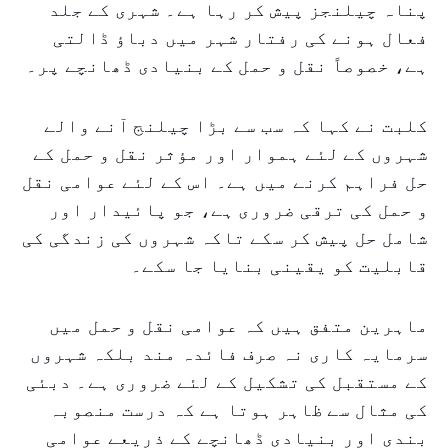
پناہ چیلنجز پیش کر رہا ہے۔ شہری کے جلد
فعال ہونے کی رفتار شہر میں دباؤ ڈالتی
ہے، خصوصاً نقل و حمل کے بنیادی ڈھانچے پر۔
کلبت نے کہا کہ سب سے بڑا چیلنج آنے والے
شہروں کے لئے ہموار اور مؤثر نقل و حمل کے
حل فراہم کرنے میں ہے۔ اس کے لئے عوامی نقل
و حمل کی ترقی ضروری ہے، جو پائیدار اور
شامل حل پیش کر سکے تاکہ شہروں کی زندگی کی
قابلیت کو یقینی بنایا جا سکے۔
ماہرین متفق ہیں کہ عوامی نقل و حمل میں
سرمایہ کاری نہ صرف فائدہ مند بلکہ شہروں
کے مستقبل کی تشکیل کے لئے ضروری ہے۔ دبئی
کی مثال سے ظاہر ہوتا ہے کہ درست منصوبہ
بندی اور بنیادی ڈھانچے کے ذریعے عوامی