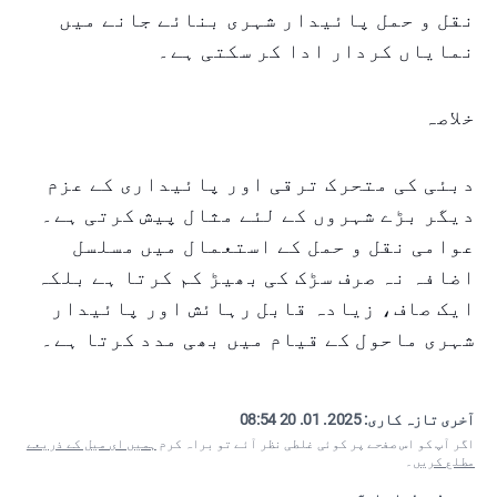
نقل و حمل پائیدار شہری بنائے جانے میں
نمایاں کردار ادا کر سکتی ہے۔
خلاصہ
دبئی کی متحرک ترقی اور پائیداری کے عزم
دیگر بڑے شہروں کے لئے مثال پیش کرتی ہے۔
عوامی نقل و حمل کے استعمال میں مسلسل
اضافہ نہ صرف سڑک کی بھیڑ کم کرتا ہے بلکہ
ایک صاف، زیادہ قابل رہائش اور پائیدار
شہری ماحول کے قیام میں بھی مدد کرتا ہے۔
آخری تازہ کاری:
2025. 01. 20 08:54
اگر آپ کو اس صفحے پر کوئی غلطی نظر آئے تو براہ کرم
ہمیں ای میل کے ذریعے
مطلع کریں
۔