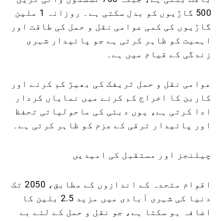
500 گاڑیوں کو بدل سکتی ہے۔ روزانہ 1 ملین
گاڑیوں کی کمی عوامی نقل و حمل کی طاقت اور
اہمیت کو ظاہر کرتی ہے جو پائیدار شہری
زندگی کے قیام میں ہے۔
عوامی نقل و حمل ٹریفک کی بھیڑ کم کرنے اور
کاربن کا اخراج کم کرنے میں نمایاں کردار
ادا کرتی ہے، یوں دبئی کی ماحولیاتی تحفظ
اور پائیدار ترقی کے عزم کو ظاہر کرتی ہے۔
چیلنجز اور مستقبل کی امیدیں
اقوام متحدہ کے اندازوں کے مطابق، 2050 تک
دنیا کی شہری آبادی میں مزید 2.5 بلین کا
اضافہ ہو سکتا ہے، جو نقل و حمل کے لئے بے