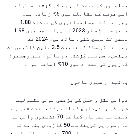
مسافروں کی خدمت کی، جو کہ گزشتہ سال کے
اسی عرصے کے مقابلے میں 6% زیادہ ہے۔
روزانہ کے اوسط مسافروں کی تعداد 1.88
ملین سے بڑھ کر 2023 کے پہلے نصف میں 1.98
ملین تک پہنچ گئی۔ ساتھ ہی، 2024 تک
روزانہ کی سڑک کی ٹریفک 3.5 ملین گاڑیوں تک
پہنچی، جس میں گزشتہ دو سالوں میں رجسٹرڈ
گاڑیوں کی تعداد میں 10% اضافہ ہوا۔
پائیدار شہری ماحول
عوامی نقل و حمل کی بڑھتی ہوئی مقبولیت
شہر کی پائیداری کے لئے بڑے فائدے لاتی ہے۔
کلبت نے نمایاں کیا کہ 70 نشستوں والی بس
عام طور پر ٹریفک سے 50 گاڑیاں ہٹانے کا
باعث بنتی ہے، جبکہ 700 نشستوں والی ٹرین