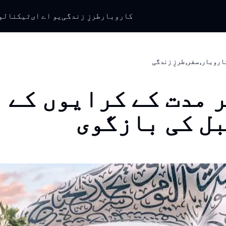
کاروبار
طرزِ زندگی
یو اے ای
ٹیکنالو
اروبار, سفر, طرزِ زندگی
 مدت کے کرایوں کے
ل کی بازگوی