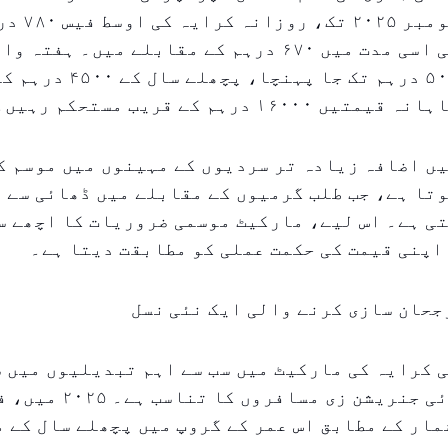
کے مطابق، نوم
گئی، ۲۰۲۴ کی اسی مدت میں ۶۷۰ درہم کے مقابلے میں۔ 
بڑھ گیا، ۵۰۰۰ درہم تک جا پہنچا
۱۶۰۰ درہم کے قریب مستحکم رہیں۔
ں اضافہ زیادہ تر سردیوں کے مہینوں میں موسم ک
تا ہے، جب طلب گرمیوں کے مقابلے میں ڈھائی سے 
ی ہے۔ اس لیے، مارکیٹ موسمی ضروریات کا اچھے س
اپنی قیمت کی حکمت عملی کو مطابقت دیتا ہے۔
جحان سازی کرنے والی ایک نئی نسل
 کرایہ کی مارکیٹ میں سب سے اہم تبدیلیوں میں س
سے بڑھتی ہوئی جنریشن زی 
مار کے مطابق اس عمر کے گروپ میں پچھلے سال کے 