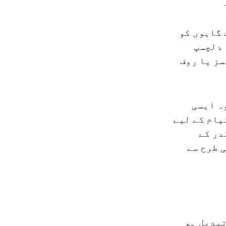
 گاہوں کو
 دلچسپ
ز یا روف
ہ ایسی
یام کے لیے
در کے
 طرح سے
تبدیل ہو