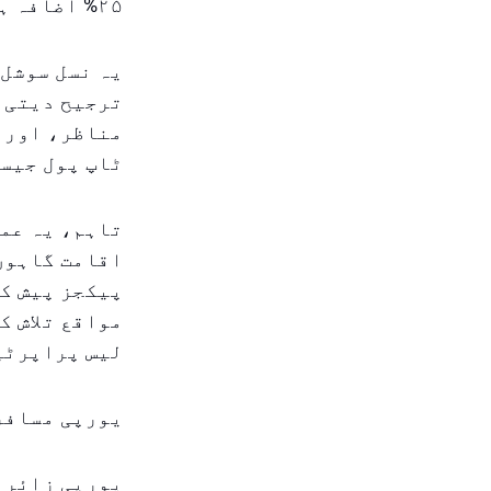
۲۵% اضافہ ہوا، اور رجحان ۲۰۲۶ میں مزید بڑھنے کی توقع ہے۔
یہ نسل سوشل 
ترجیح دیتی ہ
مناظر، اور 
ٹاپ پول جیسے
تاہم، یہ عمر
اقامت گاہوں 
پیکجز پیش کر
مواقع تلاش ک
لیس پراپرٹی
یورپی مسافر 
یورپی زائرین