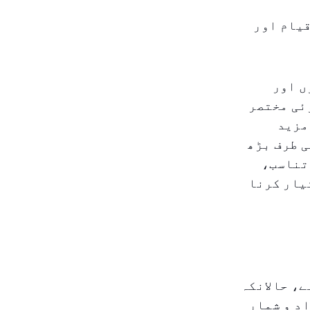
قیام اور
ں اور
ئی مختصر
مزید
نظم اور طلب پر مبنی ہوتی جا رہی ہے۔ جب ہم ۲۰۲۶ کی طرف بڑھ
 تناسب،
یار کرنا
ے، حالانکہ
د و شمار