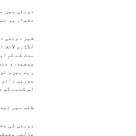
دوبئی میں مخ
معیار پر مبنی م
شہر دوبئی دن
لگژری لائف ا
مدت کے کرایہ
رہے ہیں، تو 
یورپی زائرین
اس شعبے کو د
طلب میں تبد
دوبئی کی مخت
عالمی معیشت 