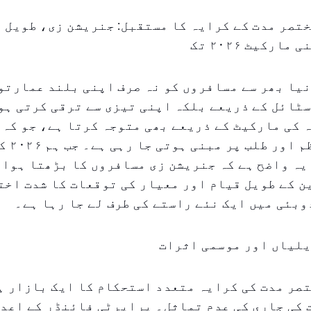
تصر مدت کے کرایہ کا مستقبل: جنریشن زی، طویل 
ارکیٹ ۲۰۲۶ تک
یا بھر سے مسافروں کو نہ صرف اپنی بلند عمارتو
سٹائل کے ذریعے بلکہ اپنی تیزی سے ترقی کرتی ہو
 کی مارکیٹ کے ذریعے بھی متوجہ کرتا ہے، جو کہ 
پیچیدہ، م
یہ واضح ہے کہ جنریشن زی مسافروں کا بڑھتا ہوا
 کے طویل قیام اور معیار کی توقعات کا شدت اخت
وبئی میں ایک نئے راستے کی طرف لے جا رہا ہے۔
یلیاں اور موسمی اثرات
صر مدت کی کرایہ متعدد استحکام کا ایک بازار ہ
کی جاری کی عدم تماثل۔ پراپرٹی فائنڈر کے اعدا