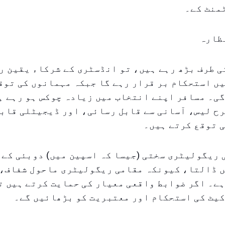
منٹ کے۔
 ہم ۲۰۲۶ کی طرف بڑھ رہے ہیں، تو انڈسٹری کے شرکاء یقین
ں استحکام بر قرار رہے گا جبکہ مہمانوں کی توق
ی۔ مسافر اپنے انتخاب میں زیادہ چوکس ہو رہے ہ
ح لیس، آسانی سے قابل رسائی، اور ڈیجیٹلی قاب
 توقع کرتے ہیں۔
 ریگولیٹری سختی (جیسا کہ اسپین میں) دوبئی کے 
ں ڈالتا، کیونکہ مقامی ریگولیٹری ماحول شفاف، 
ے۔ اگر ضوابط واقعی معیار کی حمایت کرتے ہیں ت
کیٹ کی استحکام اور معتبریت کو بڑھائیں گے۔