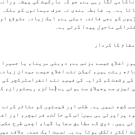
اکامی لگا رہی ہے، جو کہ مارکیٹ کی پیشہ ورانہ
تا ہے۔ یہ ضابطہ بندی نہ صرف مہمانوں کو بلکہ 
یوں کو بھی فائدہ دیتی ہے، ایک زیادہ متوقع او
تراکی ماحول پیدا کرتی ہے۔
مقام کا کردار
ر اضلاع جیسے بزنس بے، دوبئی مرینا، یا جمیرا 
اتھ رہتے ہیں، لیکن نئے اضلاع جیسے میدان زیادہ
کی وقعت کم کرایہ کی فیس، نئے انفراسٹرکچر کی 
 تیزی سے پھیلاؤ سے ہوتی ہے (مالز، ریستوران، ک
ب کچھ نہیں ہے۔ طلب اور قیمتوں کو متاثر کرنے و
د پراپرٹی ہی ہیں: اس کی حالت، فرنیچر، اور اض
تی ہیں۔ ذوق کے مطابق سجایا گیا، اچھی طرح عکس 
 اکثر دلکش ہوتا ہے بہ نسبت ایک عمدہ علاقے میں