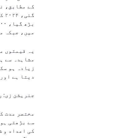
میں، جبکہ ماہانہ قیمتیں ۰
یہ قیمتوں می
مشاہدہ سے ہو
زیادہ ہو سکت
دیتا ہے اور 
جنریشن زی: ر
مختصر مدت کی
کی اعداد و ش