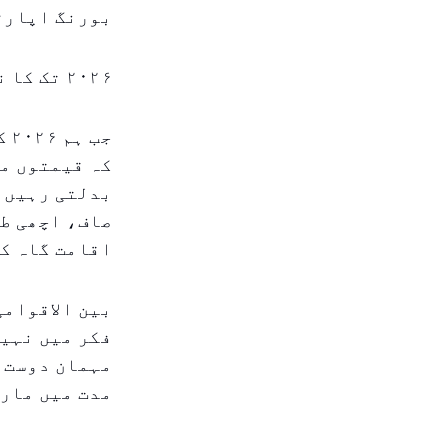
بورنگ اپارٹ
۲۰۲۶ تک کا نظارہ
جب
کہ قیمتوں می
بدلتی رہیں گ
صاف، اچھی طر
اقامت گاہ کی
بین الاقوامی
فکر میں نہی
مہمان دوست ہ
مدت میں مار