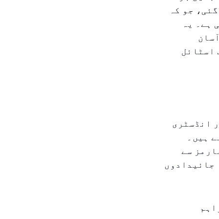
میں تقریباً ۱۰ دن تک بڑھ گئی، جو کہ
لی ہے۔ یہ
ٓسان
 اسٹائل
ر انڈسٹری
ے ہیں۔
ارمز سے
ہ جائیدادوں
اہم