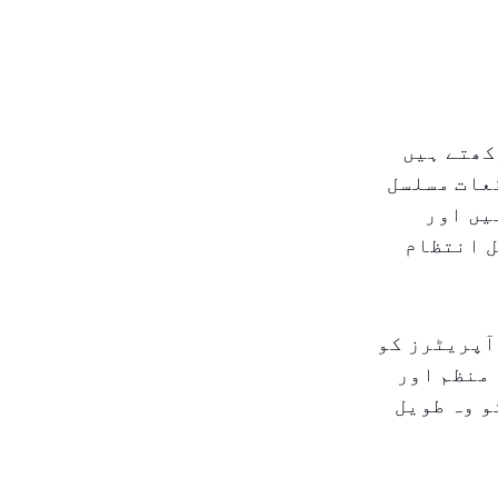
 رکھتے ہیں
عات مسلسل
یں اور
ل انتظام
آپریٹرز کو
منظم اور
و وہ طویل