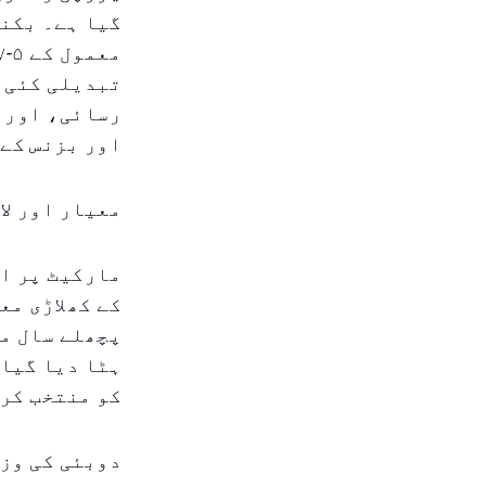
تبدیلی کئی ع
رسائی، اور ی
اور بزنس کے 
معیار اور لا
مارکیٹ پر ا
کے کھلاڑی مع
پچھلے سال می
ہٹا دیا گیا،
کو منتخب کر 
دوبئی کی وزا