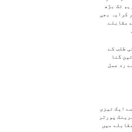
بر ۲۰۲۵ تک، روزانہ کرایہ کی اوسط فیس ۷۸۰ درہم تک بڑھ
ہفتہ وار کرایہ بھی
، پچھلے سال کے ۴۵۰۰ درہم کے مقابلے
ی طلب کے
تین گنا
ے رد عمل
ے ایک تیزی
مسافروں کا تناسب ہے۔ ۲۰۲۵ میں، فرینک پورٹر
مقابلے میں