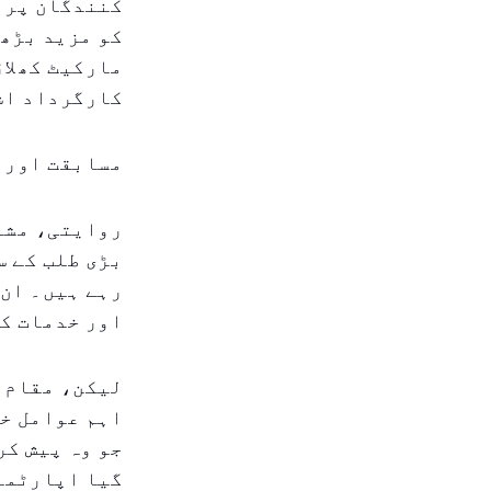
کنندگان پر ن
کو مزید بڑھا
مارکیٹ کھلاڑ
کارگرداد اش
مسابقت اور 
روایتی، مشہو
بڑی طلب کے س
رہے ہیں۔ ان 
اور خدمات کی
لیکن، مقام س
اہم عوامل خو
جو وہ پیش کر
گیا اپارٹمنٹ