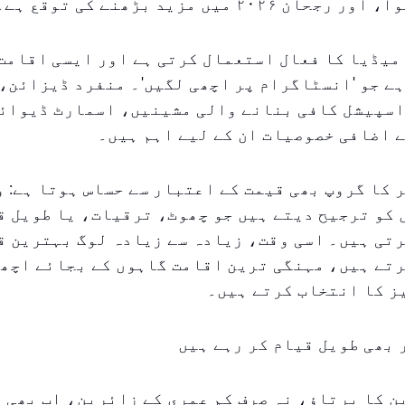
میڈیا کا فعال استعمال کرتی ہے اور ایسی اقامت
ے جو 'انسٹاگرام پر اچھی لگیں'۔ منفرد ڈیزائن،
اسپیشل کافی بنانے والی مشینیں، اسمارٹ ڈیوائس
 اضافی خصوصیات ان کے لیے اہم ہیں۔
 کا گروپ بھی قیمت کے اعتبار سے حساس ہوتا ہے: و
کو ترجیح دیتے ہیں جو چھوٹ، ترقیات، یا طویل ق
تی ہیں۔ اسی وقت، زیادہ سے زیادہ لوگ بہترین ق
رتے ہیں، مہنگی ترین اقامت گاہوں کے بجائے اچھی
ز کا انتخاب کرتے ہیں۔
بھی طویل قیام کر رہے ہیں
 کا برتاؤ، نہ صرف کم عمری کے زائرین، اب بھی 