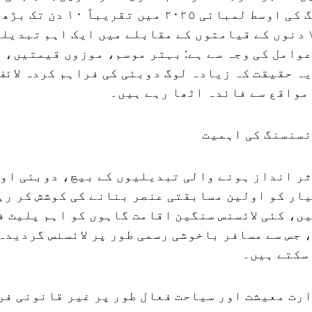
گیا ہے۔ بکنگ کی اوسط لمبائی ۲۰۲۵ 
معمول کے ۵-۷ دنوں کے قیامتوں کے مقابلے میں ایک اہم تبدی
وامل کی وجہ سے ہے: بہتر موسم، موزوں قیمتیں، ا
ہ حقیقت کہ زیادہ لوگ دوبئی کی فراہم کردہ لائف
مواقع سے فائدہ اٹھا رہے ہیں۔
ئسنسنگ کی اہمیت
ثر انداز ہونے والی تبدیلیوں کے بیچ، دوبئی او
یار کو اولین مسابقتی عنصر بنانے کی کوشش کر رہ
ں، کئی لائسنس سنگین اقامت گاہوں کو اہم پلیٹ ف
 جس سے مسافر باخوشی رسمی طور پر لائسنس گردید
سکتے ہیں۔
رت معیشت اور سیاحت فعال طور پر غیر قانونی فر