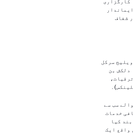
 کارگزاری
ایماندار
ر شفاف
ویلیج سرکل
 دلکش بن
ترقیات،
لینکس)۔
الے سب سے
افی خدمات
بند کیا
 واقع ایک