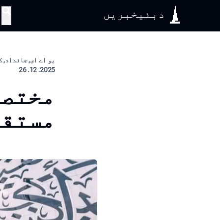
دبئیخبریں
تلاش
یو اے ای, جائداد, ک
2025. 12. 26
مختصر
مستقب