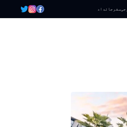
جی
سفر
جائداد