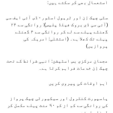
استعمال بھی کر سکتے ہیں:
سٹی چیک اِن اور ٹریول اسٹور - ڈی آئی ایف سی
(آئی سی ڈی بروک فیلڈ پلیس): روانگی سے ۲۴
گھنٹے پہلے سے لے کر روانگی سے ۴ گھنٹے
پہلے تک کھلا ہے۔ (استثنٰی: امریکہ کی
پروازیں)
عجمان مرکزی بس اسٹیشن: انہی شرائط کے تحت
چیک اِن خدمات فراہم کرتا ہے۔
اہم اوقات کی پیروی کریں
پاسپورٹ کنٹرول اور سیکیورٹی چیک پرواز
کی روانگی سے کم از کم ۹۰ منٹ پہلے مکمل کر
لینا چاہئے۔