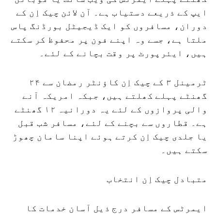
ایپ کے ذریعے دستیاب ہے۔ آن لائن چیک اِن کے
دوران، مسافروں کو ایک ڈیجیٹل بورڈنگ پاس
ملتا ہے، جسے وہ اپنے فون پر محفوظ کر سکتے
ہیں، ایئرپورٹ پر وقت بچانے کے لئے۔
ٹرمینل ۳ کے چیک اِن کاؤنٹر رمضان سے ۲۴
گھنٹے پہلے کھلتے ہیں، جبکہ امریکہ آنے
والی پروازوں کے لئے یہ دورانیہ ۱۲ گھنٹے
ہے۔ قطاروں سے بچنے کے لئے، مسافر شب قبل
یا جلدی چیک اِن کرتے ہوئے اپنا سامان چھوڑ
سکتے ہیں۔
متبادل چیک اِن انتخاب
ایمرٹس کے مسافر درج ذیل آسان خدمات کا