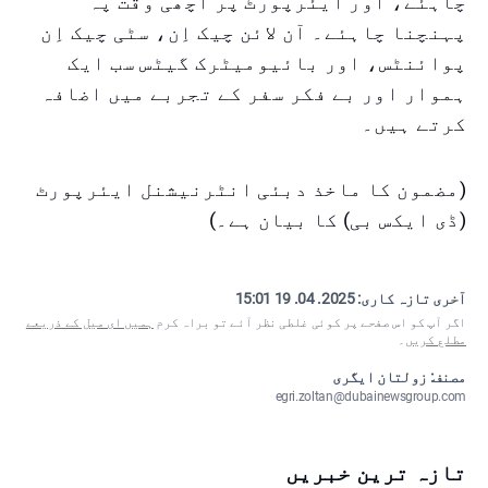
چاہئے، اور ایئرپورٹ پر اچھی وقت پہ
پہنچنا چاہئے۔ آن لائن چیک اِن، سٹی چیک اِن
پوائنٹس، اور بائیومیٹرک گیٹس سب ایک
ہموار اور بے فکر سفر کے تجربے میں اضافہ
کرتے ہیں۔
(مضمون کا ماخذ دبئی انٹرنیشنل ایئرپورٹ
(ڈی ایکس بی) کا بیان ہے۔)
آخری تازہ کاری:
2025. 04. 19 15:01
اگر آپ کو اس صفحے پر کوئی غلطی نظر آئے تو براہ کرم
ہمیں ای میل کے ذریعے
مطلع کریں
۔
مصنف: زولتان ایگری
egri.zoltan@dubainewsgroup.com
تازہ ترین خبریں