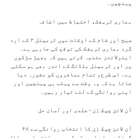
پہنچیں۔
بھاری ٹریفک، احتیاط میں اضافہ
صبح اور شام کے اوقات میں ٹرمینل ۳ کے ارد
گرد بھاری ٹریفک کی توقع کی جارہی ہے۔
ایئرلائنز متنبہ کرتی ہیں کہ بھیڑ سڑکوں
پر اور ٹرمینل بلڈنگ کے اندر بھی ہو سکتی
ہے۔ اس طرح، تمام مسافروں کو مشورہ دیا
جاتا ہے کہ وہ وقت سے پہلے ہی پہنچیں اور
اپنی روانگی کے لئے تیار رہیں۔
آن لائن چیک اِن - جلدی اور آسان حل
آن لائن چیک اِن کا انتخاب روانگی سے ۴۸
گھنٹے پہلے ایمرٹس کی ویب سائٹ یا موبائل