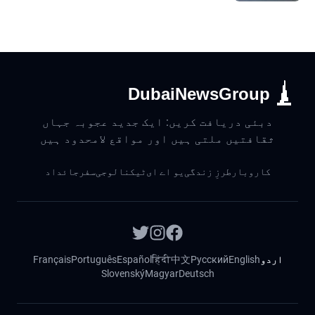
DubaiNewsGroup
دبئی دریافت کریں: ایک جدید عجوبہ جہاں
ثقافتیں ملتی ہیں اور مواقع لامحدود ہیں
کاروبار
طرزِ زندگی
یو اے ای
ٹیکنالوجی
سفر
جائداد
اردو
English
Русский
中文
हिंदी
Español
Português
Français
Slovenský
Magyar
Deutsch