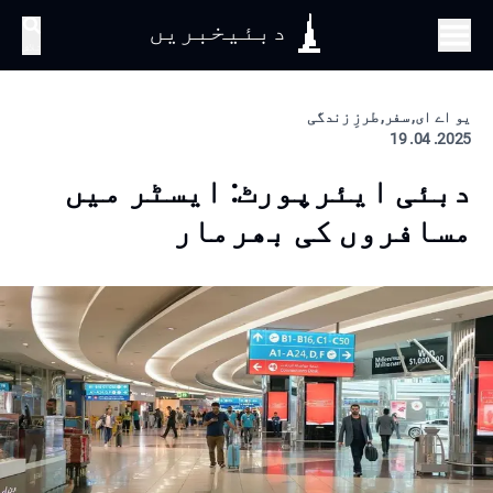
دبئیخبریں
تلاش
یو اے ای, سفر, طرزِ زندگی
2025. 04. 19
دبئی ایئرپورٹ: ایسٹر میں
مسافروں کی بھرمار