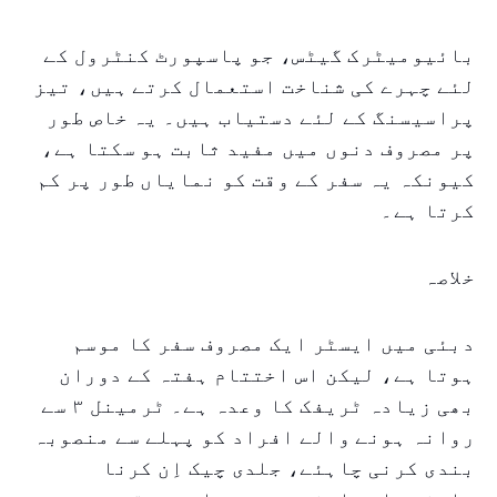
بائیومیٹرک گیٹس، جو پاسپورٹ کنٹرول کے
لئے چہرے کی شناخت استعمال کرتے ہیں، تیز
پراسیسنگ کے لئے دستیاب ہیں۔ یہ خاص طور
پر مصروف دنوں میں مفید ثابت ہو سکتا ہے،
کیونکہ یہ سفر کے وقت کو نمایاں طور پر کم
کرتا ہے۔
خلاصہ
دبئی میں ایسٹر ایک مصروف سفر کا موسم
ہوتا ہے، لیکن اس اختتام ہفتہ کے دوران
بھی زیادہ ٹریفک کا وعدہ ہے۔ ٹرمینل ۳ سے
روانہ ہونے والے افراد کو پہلے سے منصوبہ
بندی کرنی چاہئے، جلدی چیک اِن کرنا