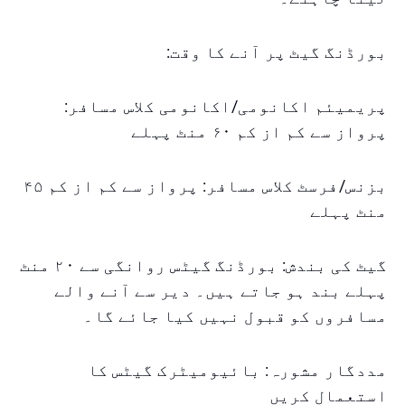
بورڈنگ گیٹ پر آنے کا وقت:
پریمیئم اکانومی/اکانومی کلاس مسافر:
پرواز سے کم از کم ۶۰ منٹ پہلے
بزنس/فرسٹ کلاس مسافر: پرواز سے کم از کم ۴۵
منٹ پہلے
گیٹ کی بندش: بورڈنگ گیٹس روانگی سے ۲۰ منٹ
پہلے بند ہو جاتے ہیں۔ دیر سے آنے والے
مسافروں کو قبول نہیں کیا جائے گا۔
مددگار مشورہ: بائیومیٹرک گیٹس کا
استعمال کریں