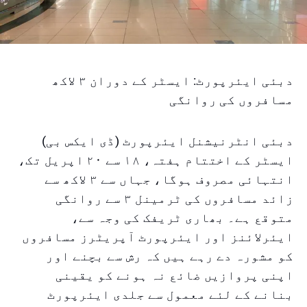
دبئی ایئرپورٹ: ایسٹر کے دوران ۳ لاکھ
مسافروں کی روانگی
دبئی انٹرنیشنل ایئرپورٹ (ڈی ایکس بی)
ایسٹر کے اختتام ہفتہ، ۱۸ سے ۲۰ اپریل تک،
انتہائی مصروف ہوگا، جہاں سے ۳ لاکھ سے
زائد مسافروں کی ٹرمینل ۳ سے روانگی
متوقع ہے۔ بھاری ٹریفک کی وجہ سے،
ایئرلائنز اور ایئرپورٹ آپریٹرز مسافروں
کو مشورہ دے رہے ہیں کہ رش سے بچنے اور
اپنی پروازیں ضائع نہ ہونے کو یقینی
بنانے کے لئے معمول سے جلدی ایئرپورٹ