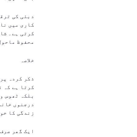
دبئی کی ترقی
کاری میں ناپ
کرتی ہے۔ شاد
محفوظ ماحول 
خلاصہ
ذکر کردہ پرو
کرتا ہے کہ ن
بلکہ ٹھوس وس
درجنوں خاندا
زندگی کا خوا
ایک گھر صرف 