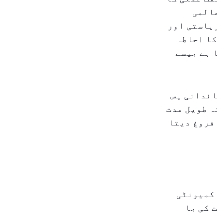
عالمی
 شروع کیا گیا، ۲۰ سے زائد ریاستی اور
یسیوں کا احاطہ
 ہے جیسے
اندانی پس
ہ طویل مدت
 فروغ دیتا
 کمیونٹی
 کی جا