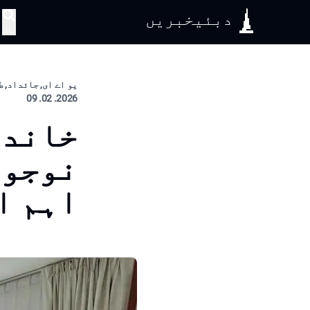
دبئیخبریں
تلاش
یو اے ای, جائداد, ط
2026. 02. 09
خاندا
نوجوا
اہم ا