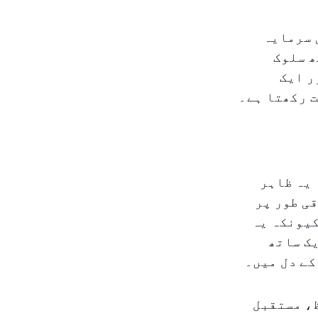
 سرمایہ
ھ سلوک
ر ایک
 رکھتا ہے۔
 یہ ظاہر
ی طور پر
کیونکہ یہ
یک ساتھ
کے دل میں۔
ظ، مستقبل