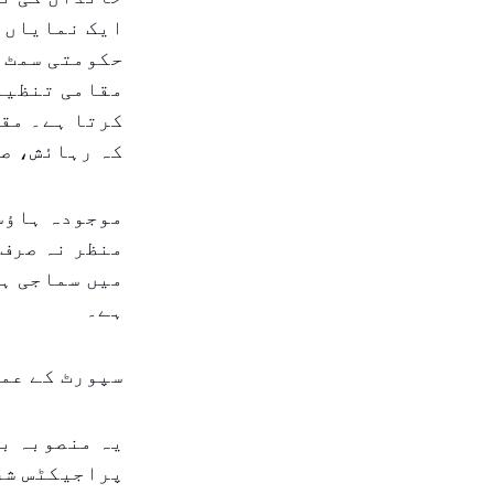
ایک نمایاں ح
کرتا ہے۔ مقص
کہ رہائش، صح
موجودہ ہاؤس
منظر نہ صرف 
میں سماجی ہم
ہے۔
سپورٹ کے عمل
یہ منصوبہ ب
پراجیکٹس شرو