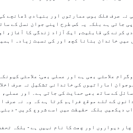
 نہ صرف فلک بوس عمارتوں اور بنیادی ڈھانچے کی
ی جاتی ہے بلکہ یہ کس طرح اپنی جوان نسل کے سات
ی کرنے کی قابلیت، ایک آزاد زندگی کا آغاز، او
میں خاندان بنانا کچھ اور کی نسبت زیادہ اہمیت
گرام علامتی بھی ہے اور عملی بھی: علامتی کیونکہ
وجوان اماراتیوں کی خاندانی تشکیل نہ صرف اخلاق
ائل کے ساتھ بھی حمایت کی جاتی ہے۔ اور عملی، 
نوں کے لئے موقع فراہم کرتا ہے کہ وہ نہ صرف ا
ب دیکھیں بلکہ حقیقت میں اسے شروع کریں - دبئی 
چار دیواروں اور چھت کا نام نہیں ہے - بلکہ تحف