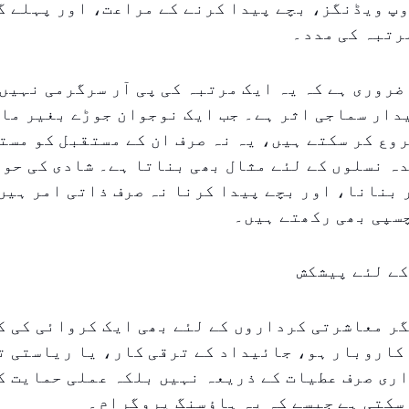
روپ ویڈنگز، بچے پیدا کرنے کے مراعت، اور پہلے گ
رتبہ کی مدد۔
ضروری ہے کہ یہ ایک مرتبہ کی پی آر سرگرمی نہیں
دار سماجی اثر ہے۔ جب ایک نوجوان جوڑے بغیر ما
وع کر سکتے ہیں، یہ نہ صرف ان کے مستقبل کو مست
ہ نسلوں کے لئے مثال بھی بناتا ہے۔ شادی کی حو
بنانا، اور بچے پیدا کرنا نہ صرف ذاتی امر ہیں
سپی بھی رکھتے ہیں۔
کے لئے پیشکش
ر معاشرتی کرداروں کے لئے بھی ایک کروائی کی کا
 کاروبار ہو، جائیداد کے ترقی کار، یا ریاستی 
ری صرف عطیات کے ذریعہ نہیں بلکہ عملی حمایت ک
سکتی ہے جیسے کہ یہ ہاؤسنگ پروگرام۔