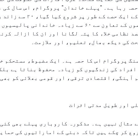
صہ رہا ہے۔ "پہلے خاندان" پروگرام، اس سال کی 
حکومتی سمٹ کے ایک حصے کے طور پر
مقامی تنظیموں کے تعاون سے ۶۰ سے زیادہ خاندانی پال
د نظامی خلاء کا پتہ لگانا اور ان کا ازالہ کرنا
ت کی دیکھ بھال، تعلیم، اور ملازمت۔
نگ پروگرام اس کا حصہ ہے۔ ایک مضبوط، مستحکم خ
افراد کی زندگیوں کو زیادہ محفوظ بناتا ہے بلک
 آہنگی، اقتصادی ترقی، اور قومی بھلائی کو بھی
ی اور طویل مدتی اثرات
ے مثال نہیں ہے۔ مذکورہ کاروباری پہلے بھی کئی
ع کر چکے ہیں تاکہ دبئی کے اماراتیوں کی حمایت