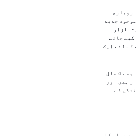
اروباری
موجود جدید
- بازار
کیے جاتے
کے لئے ایک
مستفیدین کو صرف جائیداد کی قیمت کا ۳۰٪ ادا کرنا ہوتا ہے، جسے ۵ سال
ر ہیں اور
ندگی کے
مت عملی کا