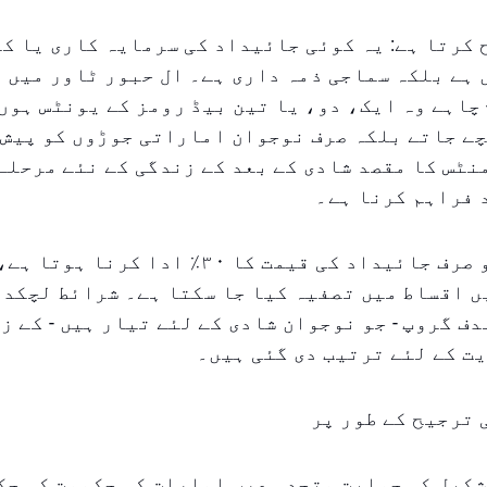
کرتا ہے: یہ کوئی جائیداد کی سرمایہ کاری یا ک
ہے بلکہ سماجی ذمہ داری ہے۔ ال حبور ٹاور میں 
چاہے وہ ایک، دو، یا تین بیڈ رومز کے یونٹس ہوں 
ے جاتے بلکہ صرف نوجوان اماراتی جوڑوں کو پیش 
ٹس کا مقصد شادی کے بعد کے زندگی کے نئے مرحلے 
 فراہم کرنا ہے۔
ں اقساط میں تصفیہ کیا جا سکتا ہے۔ شرائط لچکدا
دف گروپ - جو نوجوان شادی کے لئے تیار ہیں - کے ز
یت کے لئے ترتیب دی گئی ہیں۔
ترجیح کے طور پر
کیل کی حمایت متحدہ عرب امارات کی حکومت کی حک