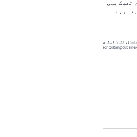
 ٹھیک یہی
بنا رہے
نف: زولتان ایگری
egri.zoltan@dubaine