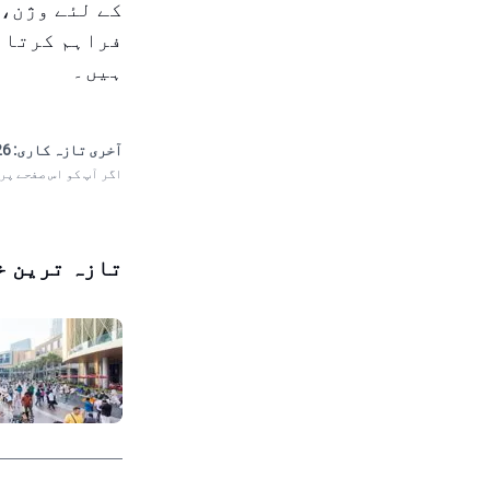
کے لئے وژن، 
فراہم کرتا ہ
ہیں۔
آخری تازہ کاری:
 00:27
اگر آپ کو اس صفحے پر
تازہ ترین خ