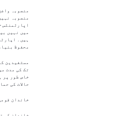
منصوبہ واضح 
منصوبہ نہیں 
اپارٹمنٹس - 
میں نہیں بیچ
ہیں۔ اپارٹمن
محفوظ بنیاد
تک کی مدت می
خاص طور پر ہ
حالات کی حما
خاندان قومی 
خاندان کی تش