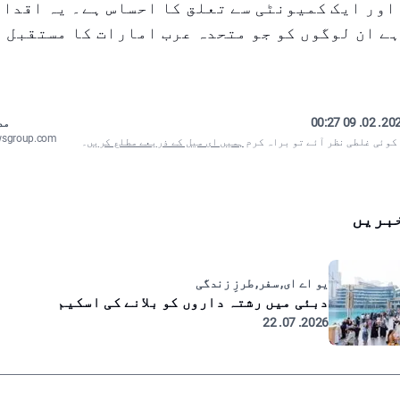
اور ایک کمیونٹی سے تعلق کا احساس ہے۔ یہ اقدام
ے ان لوگوں کو جو متحدہ عرب امارات کا مستقبل 
2026. 02. 09
مص
wsgroup.com
 کوئی غلطی نظر آئے تو براہ کرم
ہمیں ای میل کے ذریعے مطلع کریں
۔
بریں
یو اے ای, سفر, طرزِ زندگی
دبئی میں رشتہ داروں کو بلانے کی اسکیم
2026. 07. 22