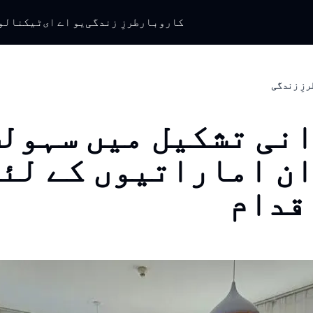
کاروبار
طرزِ زندگی
یو اے ای
ٹیکنالو
رزِ زندگی
نی تشکیل میں سہولت
ن اماراتیوں کے لئ
قدام