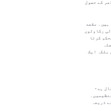
ھر کے حصول
 ہیں۔ مقصد
لی رکاوٹوں
حکم کرتا
صلہ
 بلکہ ایک
ل ہے -
تنظیمیں۔
ے ذریعہ