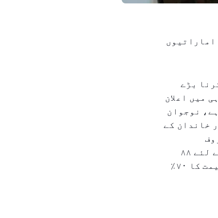
 اماراتیوں
رنا بڑے
ی میں اعلان
درہم سے زائد ہے، نوجوان
ر خاندان کے
وف
کاروباری نے دبئی کی ال حبور ٹاور میں نوجوان اماراتیوں کے لئے ۸۸
رہائشی یونٹس دیئے ہیں جو شادی کی تیاری کر رہے ہیں، اور قیمت کا ۷۰٪