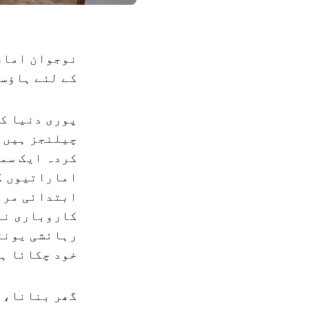
نوجوان امار
کے لئے ہاؤس
پوری دنیا کے
چیلنجز ہیں، 
اماراتیوں کو
ابتدائی مراح
خود چکائا ہ
گھر بنانا، 