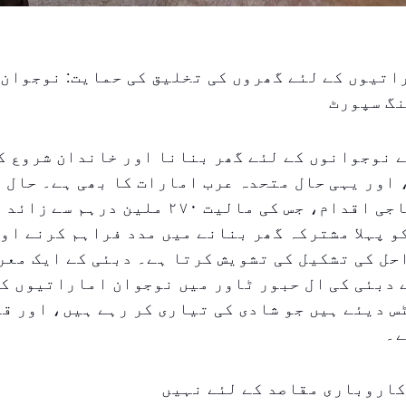
اتیوں کے لئے گھروں کی تخلیق کی حمایت: نوجوان
نگ سپورٹ
 نوجوانوں کے لئے گھر بنانا اور خاندان شروع ک
اور یہی حال متحدہ عرب امارات کا بھی ہے۔ حال ہ
کردہ ایک سماجی اقدام، جس کی مالیت ۲۷۰ ملین 
 پہلا مشترکہ گھر بنانے میں مدد فراہم کرنے او
ل کی تشکیل کی تشویش کرتا ہے۔ دبئی کے ایک معر
ے۔
کاروباری مقاصد کے لئے نہیں