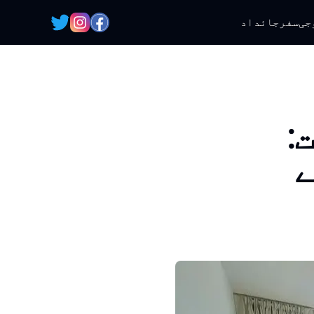
جی
سفر
جائداد
:
ے