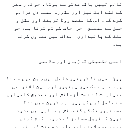
ٹائم ٹیبل باقاعدگی سے ہوگا، جو کار سفر
کے لئے ایک تیز اور مقررہ متبادل فراہم
کرے گا۔ اس کا مقصد روڈ ٹریفک اور نقل و
حمل سے متعلق اخراجات کو کم کرنا ہے، جو
ملک کے پائیداری اہداف میں تعاون کرتا
ہے۔
اعلیٰ تکنیکی گاڑیاں اور سلامتی
بیڑہ میں ۱۳ ٹرینیں شامل ہیں، جن میں سے ۱۰
پہلے ہی ملک میں پہنچیں اور بین الاقوامی
معیارات کے تحت آزمائش اور تصدیق کامیابی
سے مکمل کر چکی ہیں۔ ہر ٹرین میں ۴۰۰
مسافروں تک کی گنجائش ہے۔ ٹرینیں جدید
ترین کنٹرول سسٹمز کے ذریعہ کام کرتی
ہیں، جو سلامتی اور پابندی وقت کو یقینی