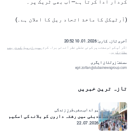
کردار ادا کرتا ہے—اب بھی ٹریک پر۔
(آرٹیکل کا ماخذ اتحاد ریل کا اعلان ہے۔)
آخری تازہ کاری:
2026. 01. 10 20:52
اگر آپ کو اس صفحے پر کوئی غلطی نظر آئے تو براہ کرم
ہمیں ای میل کے ذریعے
مطلع کریں
۔
مصنف: زولتان ایگری
egri.zoltan@dubainewsgroup.com
تازہ ترین خبریں
یو اے ای, سفر, طرزِ زندگی
دبئی میں رشتہ داروں کو بلانے کی اسکیم
2026. 07. 22