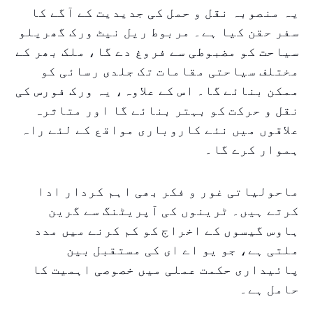
یہ منصوبہ نقل و حمل کی جدیدیت کے آگے کا
سفر حقن کیا ہے۔ مربوط ریل نیٹ ورک گھریلو
سیاحت کو مضبوطی سے فروغ دے گا، ملک بھر کے
مختلف سیاحتی مقامات تک جلدی رسائی کو
ممکن بنائے گا۔ اس کے علاوہ، یہ ورک فورس کی
نقل و حرکت کو بہتر بنائے گا اور متاثرہ
علاقوں میں نئے کاروباری مواقع کے لئے راہ
ہموار کرے گا۔
ماحولیاتی غور و فکر بھی اہم کردار ادا
کرتے ہیں۔ ٹرینوں کی آپریٹنگ سے گرین
ہاوس گیسوں کے اخراج کو کم کرنے میں مدد
ملتی ہے، جو یو اے ای کی مستقبل بین
پائیداری حکمت عملی میں خصوصی اہمیت کا
حامل ہے۔