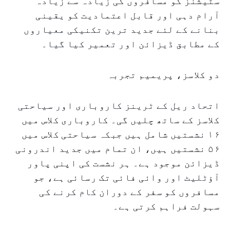
سٹیشنز کو مسافروں کی زیادہ سے زیادہ
آرام دہی اور قابل اعتمادیت کو یقینی
بنانے کے لئے جدید ترین تکنیکی معیاروں
کے مطابق ڈیزائن اور تعمیر کیا گیا۔
دو کلاسز، پریمیم تجربہ
اتحاد ریل کے ٹرینز کاروباری اور سیاحتی
کلاسز کے ساتھ چلیں گی۔ کاروباری کلاس میں
۱۶ نشستیں شامل ہیں جبکہ سیاحتی کلاس میں
۵۶ نشستیں ہیں، ان تمام میں جدید اندرونی
ڈیزائن موجود ہے۔ ہر نشست کی اپنی پاور
آؤٹلیٹ اور وائی فائی تک رسائی ہے، جو
مسافروں کو سفر کے دوران کام کرنے کی
سہولت فراہم کرتی ہے۔