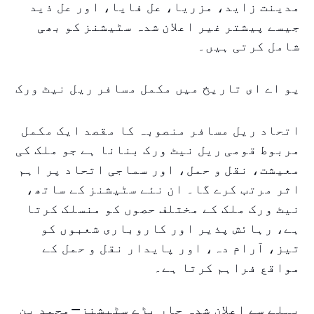
مدینت زاید، مزریا، عل فایا، اور عل ذید
جیسے پیشتر غیر اعلان شدہ سٹیشنز کو بھی
شامل کرتی ہیں۔
یو اے ای تاریخ میں مکمل مسافر ریل نیٹ ورک
اتحاد ریل مسافر منصوبہ کا مقصد ایک مکمل
مربوط قومی ریل نیٹ ورک بنانا ہے جو ملک کی
معیشت، نقل و حمل، اور سماجی اتحاد پر اہم
اثر مرتب کرے گا۔ ان نئے سٹیشنز کے ساتھ،
نیٹ ورک ملک کے مختلف حصوں کو منسلک کرتا
ہے، رہائش پذیر اور کاروباری شعبوں کو
تیز، آرام دہ، اور پایدار نقل و حمل کے
مواقع فراہم کرتا ہے۔
پہلے سے اعلان شدہ چار بڑے سٹیشنز—محمد بن