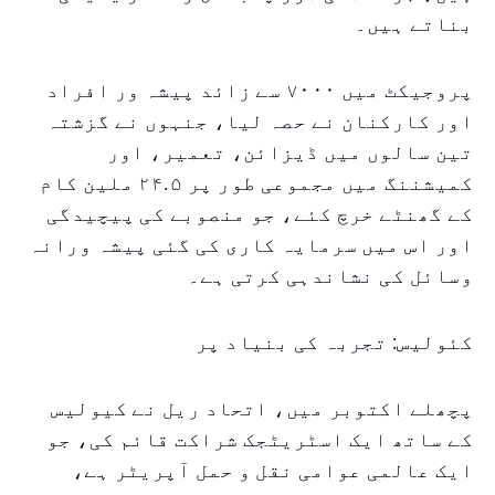
بناتے ہیں۔
پروجیکٹ میں ۷۰۰۰ سے زائد پیشہ ور افراد
اور کارکنان نے حصہ لیا، جنہوں نے گزشتہ
تین سالوں میں ڈیزائن، تعمیر، اور
کمیشننگ میں مجموعی طور پر ۲۴.۵ ملین کام
کے گھنٹے خرچ کئے، جو منصوبے کی پیچیدگی
اور اس میں سرمایہ کاری کی گئی پیشہ ورانہ
وسائل کی نشاندہی کرتی ہے۔
کئولیس: تجربہ کی بنیاد پر
پچھلے اکتوبر میں، اتحاد ریل نے کیولیس
کے ساتھ ایک اسٹریٹجک شراکت قائم کی، جو
ایک عالمی عوامی نقل و حمل آپریٹر ہے،