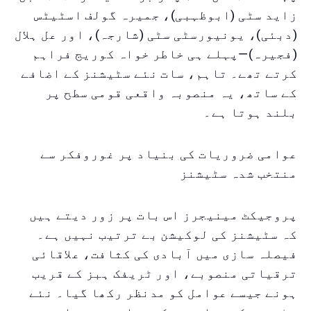
زاید سٹی (ابوظہبی)، جمیرہ گولف اسٹیٹس
(دبئی)، یونیورسٹی سٹی (شارجہ)، اور عل ہلال
(فجیرہ)—پہلے ہی خاطر خواہ کوریج فراہم
کرتے تھے۔ تاہم، سات نئے سٹیشنز کے اضافے
کے ساتھ، یہ منصوبہ واقعی قومی سطح پر
بلند ہوتا ہے۔
عوامی ضروریات کی بنیاد پر غوروفکر سے
منتخب شدہ سٹیشنز
پروجیکٹ مینیجرز اس بات پر زور دیتے ہیں
کہ سٹیشنز کی لوکیشن بے ترتیب نہیں ہے۔
فیصلہ سازی میں آبادی کی کثافت، علاقائی
ترقیاتی منصوبے، اور ٹریفک ہبز کے قریب
ہونے جیسے عوامل کو مدنظر رکھا گیا۔ نئے