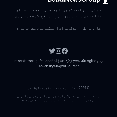
دبئی دریافت کریں: ایک جدید عجوبہ جہاں
ثقافتیں ملتی ہیں اور مواقع لامحدود ہیں
کاروبار
طرزِ زندگی
یو اے ای
ٹیکنالوجی
سفر
جائداد
اردو
English
Русский
中文
हिंदी
Español
Português
Français
Slovenský
Magyar
Deutsch
©
2026
.دبئیخبریں. جملہ حقوق محفوظ ہیں
رابطہ
اشاعت کی تفصیلات
رازداری کی پالیسی
کوکی پالیسی
ذرائع کے استعمال کا اخلاقی ضابطہ
حقائق کی جانچ