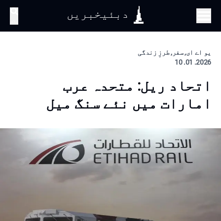
دبئیخبریں
تلاش
یو اے ای, سفر, طرزِ زندگی
2026. 01. 10
اتحاد ریل: متحدہ عرب
امارات میں نئے سنگ میل