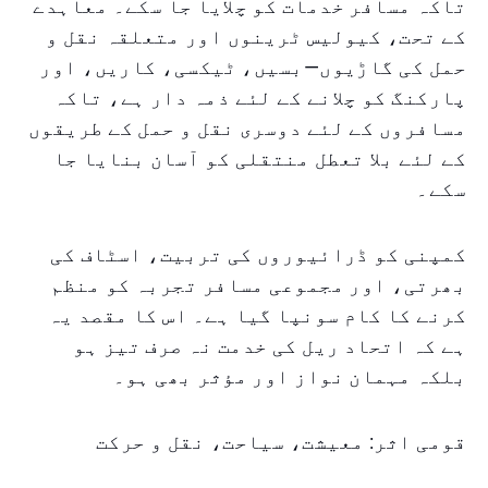
تاکہ مسافر خدمات کو چلایا جا سکے۔ معاہدے
کے تحت، کیولیس ٹرینوں اور متعلقہ نقل و
حمل کی گاڑیوں—بسیں، ٹیکسی، کاریں، اور
پارکنگ کو چلانے کے لئے ذمہ دار ہے، تاکہ
مسافروں کے لئے دوسری نقل و حمل کے طریقوں
کے لئے بلا تعطل منتقلی کو آسان بنایا جا
سکے۔
کمپنی کو ڈرائیوروں کی تربیت، اسٹاف کی
بھرتی، اور مجموعی مسافر تجربہ کو منظم
کرنے کا کام سونپا گیا ہے۔ اس کا مقصد یہ
ہے کہ اتحاد ریل کی خدمت نہ صرف تیز ہو
بلکہ مہمان نواز اور مؤثر بھی ہو۔
قومی اثر: معیشت، سیاحت، نقل و حرکت