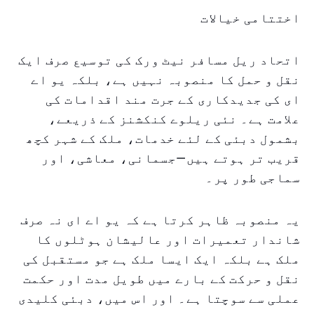
اختتامی خیالات
اتحاد ریل مسافر نیٹ ورک کی توسیع صرف ایک
نقل و حمل کا منصوبہ نہیں ہے، بلکہ یو اے
ای کی جدیدکاری کے جرت مند اقدامات کی
علامت ہے۔ نئی ریلوے کنکشنز کے ذریعے،
بشمول دبئی کے لئے خدمات، ملک کے شہر کچھ
قریب تر ہوتے ہیں—جسمانی، معاشی، اور
سماجی طور پر۔
یہ منصوبہ ظاہر کرتا ہے کہ یو اے ای نہ صرف
شاندار تعمیرات اور عالیشان ہوٹلوں کا
ملک ہے بلکہ ایک ایسا ملک ہے جو مستقبل کی
نقل و حرکت کے بارے میں طویل مدت اور حکمت
عملی سے سوچتا ہے۔ اور اس میں، دبئی کلیدی