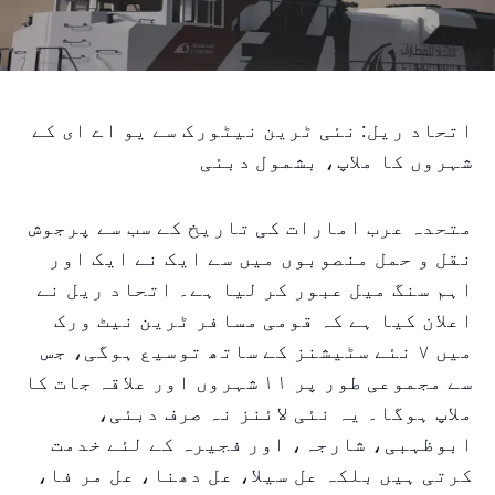
اتحاد ریل: نئی ٹرین نیٹورک سے یو اے ای کے
شہروں کا ملاپ، بشمول دبئی
متحدہ عرب امارات کی تاریخ کے سب سے پرجوش
نقل و حمل منصوبوں میں سے ایک نے ایک اور
اہم سنگ میل عبور کر لیا ہے۔ اتحاد ریل نے
اعلان کیا ہے کہ قومی مسافر ٹرین نیٹ ورک
میں ۷ نئے سٹیشنز کے ساتھ توسیع ہوگی، جس
سے مجموعی طور پر ۱۱ شہروں اور علاقہ جات کا
ملاپ ہوگا۔ یہ نئی لائنز نہ صرف دبئی،
ابوظہبی، شارجہ، اور فجیرہ کے لئے خدمت
کرتی ہیں بلکہ عل سیلا، عل دھنا، عل مر فا،