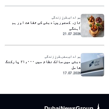
یو اے ای, طرزِ زندگی
تازہ کھجوریں: دبئی کی ثقافت اور ہم
آہنگی
2026. 07. 21
یو اے ای, سفر, طرزِ زندگی
دبئی میں سالک نظام میں ۲۱،۰۰۰ پارکنگ
شامل
2026. 07. 17
DubaiNewsGroup