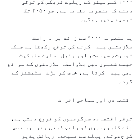
۱۰۰۰ کلومیٹر کے ریلوے ٹریکس کو ترقی
دینے کا منصوبہ بنایا ہے، جو ۲۰۵۰ تک
توسیع پذیر ہوگی۔
یہ منصوبہ ۹۰۰۰ سے زائد براہ راست
ملازمتیں پیدا کرنے کی توقع رکھتا ہے جبکہ
تجارت، سیاحت، اور رئیل اسٹیٹ مارکیٹ
جیسے شعبوں میں بلاواسطہ ملازمتوں کے مواقع
بھی پیدا کرتا ہے، خاص کر بڑے اسٹیشنز کے
گرد۔
اقتصادی اور سماجی اثرات
ترقی اقتصادی سرگرمیوں کو فروغ دیتی ہے،
نئے کاروباروں کو راغب کرتی ہے، اور خاص
کر چھوٹے، پہلے سے علیحدہ رہائش پذیر