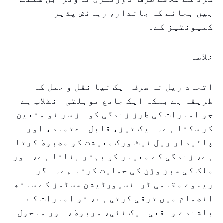
ہیں بجائے کہ جاندار، رہائش پذیر
کمیونٹیز کے۔
خلاصہ
اتحاد ریل نہ صرف ایک نیا نقل و حمل کا
طریقہ ہے بلکہ ایک جامع موبلٹی انقلاب ہے
جو امارات کی طرز زندگی کو از سر نو متعین
کر سکتا ہے۔ ایک تیز، قابل اعتماد، اور
پائیدار ریل نیٹ ورک معیشت کو مضبوط کرتا
ہے، زندگی کے معیار کو بہتر بناتا ہے، اور
ملک کی سبز وژن کی حمایت کرتا ہے۔ اگر
ریلوے مقامی ٹرانسپورٹیشن سسٹمز کے ساتھ
انضمام میں ترقی کرتی ہے، تو امارات کے
باشندے واقعی ایک نئی، مربوط، اور ماحول