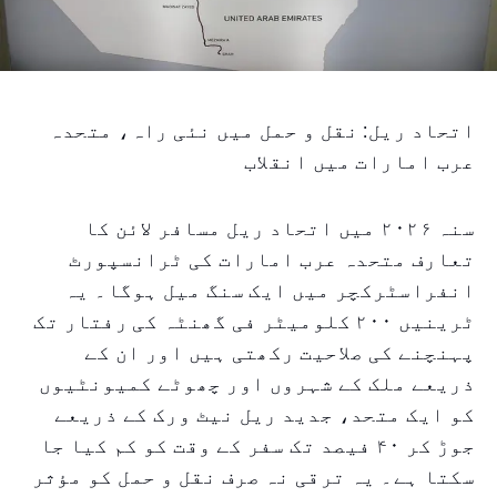
اتحاد ریل: نقل و حمل میں نئی راہ، متحدہ
عرب امارات میں انقلاب
سنہ ۲۰۲۶ میں اتحاد ریل مسافر لائن کا
تعارف متحدہ عرب امارات کی ٹرانسپورٹ
انفراسٹرکچر میں ایک سنگ میل ہوگا۔ یہ
ٹرینیں ۲۰۰ کلومیٹر فی گھنٹہ کی رفتار تک
پہنچنے کی صلاحیت رکھتی ہیں اور ان کے
ذریعے ملک کے شہروں اور چھوٹے کمیونٹیوں
کو ایک متحد، جدید ریل نیٹ ورک کے ذریعے
جوڑ کر ۴۰ فیصد تک سفر کے وقت کو کم کیا جا
سکتا ہے۔ یہ ترقی نہ صرف نقل و حمل کو مؤثر