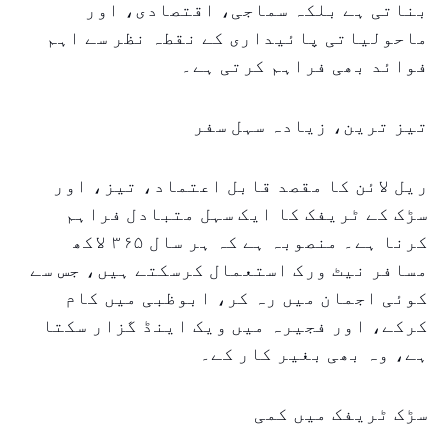
بناتی ہے بلکہ سماجی، اقتصادی، اور
ماحولیاتی پائیداری کے نقطہ نظر سے اہم
فوائد بھی فراہم کرتی ہے۔
تیز ترین، زیادہ سہل سفر
ریل لائن کا مقصد قابل اعتماد، تیز، اور
سڑک کے ٹریفک کا ایک سہل متبادل فراہم
کرنا ہے۔ منصوبہ ہے کہ ہر سال ۳۶۵ لاکھ
مسافر نیٹ ورک استعمال کرسکتے ہیں، جس سے
کوئی اجمان میں رہ کر، ابوظبی میں کام
کرکے، اور فجیرہ میں ویک اینڈ گزار سکتا
ہے، وہ بھی بغیر کار کے۔
سڑک ٹریفک میں کمی