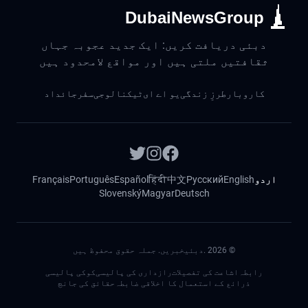
DubaiNewsGroup
دبئی دریافت کریں: ایک جدید عجوبہ جہاں
ثقافتیں ملتی ہیں اور مواقع لامحدود ہیں
کاروبار
طرزِ زندگی
یو اے ای
ٹیکنالوجی
سفر
جائداد
اردو
English
Русский
中文
हिंदी
Español
Português
Français
Slovenský
Magyar
Deutsch
©
2026
.دبئیخبریں. جملہ حقوق محفوظ ہیں
رابطہ
اشاعت کی تفصیلات
رازداری کی پالیسی
کوکی پالیسی
ذرائع کے استعمال کا اخلاقی ضابطہ
حقائق کی جانچ