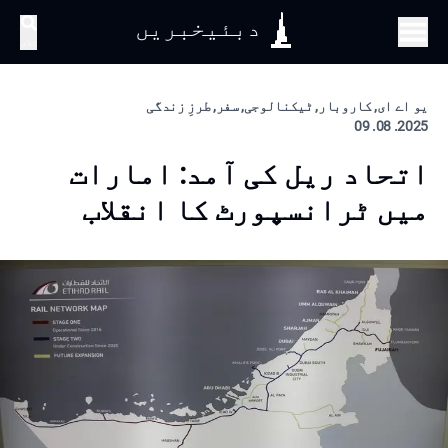
دبئیخبریں
تلاش
یو اے ای, کاروبار, ٹیکنالوجی, سفر, طرزِ زندگی
2025. 08. 09
اتحاد ریل کی آمد: امارات
میں ٹرانسپورٹ کا انقلاب