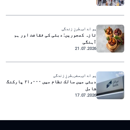
یو اے ای, طرزِ زندگی
تازہ کھجوریں: دبئی کی ثقافت اور ہم
آہنگی
2026. 07. 21
یو اے ای, سفر, طرزِ زندگی
دبئی میں سالک نظام میں ۲۱،۰۰۰ پارکنگ
شامل
2026. 07. 17