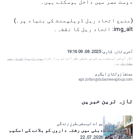
دوست عصر میں داخل ہوسکتے ہیں۔
(منبع اتحاد ریل ڈویلپمنٹ کی بنیاد پر۔)
img_alt: اتحاد ریل کا نقشہ۔
آخری تازہ کاری:
2025. 08. 09 19:16
اگر آپ کو اس صفحے پر کوئی غلطی نظر آئے تو براہ کرم
ہمیں ای میل کے ذریعے
مطلع کریں
۔
مصنف: زولتان ایگری
egri.zoltan@dubainewsgroup.com
تازہ ترین خبریں
یو اے ای, سفر, طرزِ زندگی
دبئی میں رشتہ داروں کو بلانے کی اسکیم
2026. 07. 22