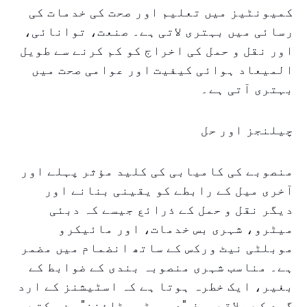
کمیونٹیز میں تعلیم اور صحت کی خدمات کی
رسائی میں بہتری لاتی ہے۔ صنعت، توانائی،
اور نقل و حمل کی اخراج کو کم کرنے سے طویل
المیعاد ہوائی کیفیت اور عوامی صحت میں
بہتری آتی ہے۔
چیلنجز اور حل
منصوبے کی کامیابی کی کلید مؤثر پہلے اور
آخری میل کے رابطے کو یقینی بنانے اور
دیگر نقل و حمل کے ذرائع جیسے کہ دبئی
میٹرو، شہری بس خدمات، اور مائیکرو
موبلٹی نیٹ ورکس کے ساتھ انضمام میں مضمر
ہے۔ مناسب شہری منصوبہ بندی کے ضوابط کے
بغیر، ایک خطرہ ہوتا ہے کہ اسٹیشنز کے ارد
گرد کے علاقے صرف "دورمٹری ٹاؤنز" بن سکتے