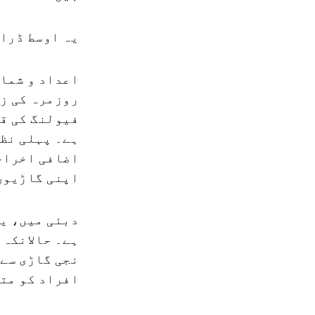
یہ اوسط ڈرائ
اعداد و شمار
روزمرہ کی زن
ہے۔ پہلی نظر
اضافی اخراجا
اپنی گاڑیوں
دبئی میں، یہ
ہے۔ حالانکہ 
نجی گاڑی سے 
افراد کو متا