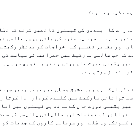
ھے کیا وجہ ہے؟
ارات کا ایندھن کی قیمتوں کا تعین کرنے کا نظا
تیں ماہانہ طور پر مقرر کی جاتی ہیں، عالمی تی
ن اور مقامی تقسیم کے اخراجات کو مدنظر رکھتے 
ے کہ جب عالمی مارکیٹ میں جغرافیائی سیاست کی 
 غیر یقینی صورت حال ہوتی ہے تو یہ فوری طور پر 
ثر انداز ہوتی ہے۔
 کی ایک اہم وجہ مشرق وسطیٰ میں ترقی پذیر صورت
سے توانائی مارکیٹ میں کلیدی کردار ادا کرتا رہ
غیر یقینی صورت حال کے ساتھ ہی قیمتوں میں اضاف
 افراط زر کی توقعات اور مالیاتی پالیسی کی سمت
 کیونکہ وہ طلب اور سرمایہ کاروں کے جذبات کو 