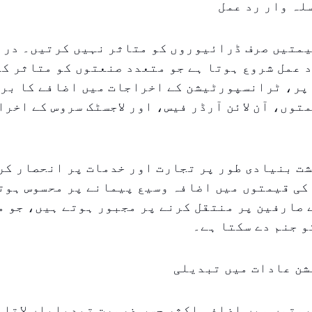
لہ وار رد عمل
یمتیں صرف ڈرائیوروں کو متاثر نہیں کرتیں۔ درا
 عمل شروع ہوتا ہے جو متعدد صنعتوں کو متاثر ک
پر، ٹرانسپورٹیشن کے اخراجات میں اضافے کا برا
توں، آن لائن آرڈر فیس، اور لاجسٹک سروس کے اخرا
ت بنیادی طور پر تجارت اور خدمات پر انحصار کر
کی قیمتوں میں اضافہ وسیع پیمانے پر محسوس ہوت
صارفین پر منتقل کرنے پر مجبور ہوتے ہیں، جو م
و جنم دے سکتا ہے۔
ن عادات میں تبدیلی
متوں میں اضافہ اکثر حسب ضرورت تبدیلیاں لاتا 