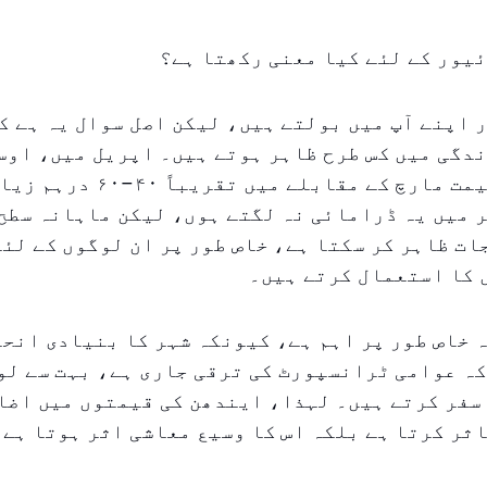
یور کے لئے کیا معنی رکھتا ہے؟
 اپنے آپ میں بولتے ہیں، لیکن اصل سوال یہ ہے ک
دگی میں کس طرح ظاہر ہوتے ہیں۔ اپریل میں، اوس
فیولنگ کی قیمت مارچ کے مقابلے م
 میں یہ ڈرامائی نہ لگتے ہوں، لیکن ماہانہ سطح 
ت ظاہر کر سکتا ہے، خاص طور پر ان لوگوں کے لئے
 کا استعمال کرتے ہیں۔
 خاص طور پر اہم ہے، کیونکہ شہر کا بنیادی انحص
کہ عوامی ٹرانسپورٹ کی ترقی جاری ہے، بہت سے لو
سفر کرتے ہیں۔ لہذا، ایندھن کی قیمتوں میں اضا
ثر کرتا ہے بلکہ اس کا وسیع معاشی اثر ہوتا ہے۔