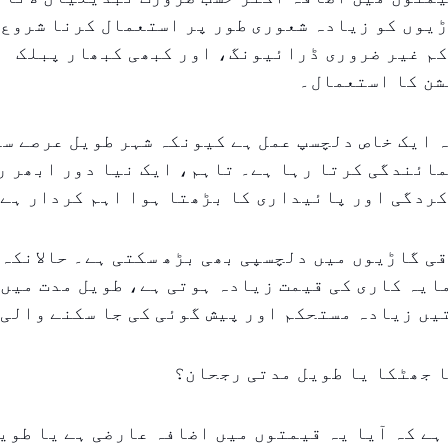
یوں کو زیادہ شعوری طور پر استعمال کرنا شروع 
کم غیر ضروری ڈرائیونگ، اور کبھی کبھار پبلک
ن کا استعمال۔
 ایک خاص دلچسپ عمل ہے کیونکہ شہر طویل عرصے سے
ائندگی کرتا رہا ہے۔ تاہم، ایک نیا دور ابھر ر
کردگی اور پائیداری کا بڑھتا ہوا اہم کردار ہے
ی گاڑیوں میں دلچسپی بھی بڑھ سکتی ہے۔ حالانکہ 
یہ کاری کی قیمت زیادہ ہوتی ہے، طویل مدت میں 
یں زیادہ مستحکم اور پیش گوئی کی جا سکنے والی
 جھٹکا یا طویل مدتی رجحان؟
ہے کہ آیا یہ قیمتوں میں اضافہ عارضی ہے یا طوی