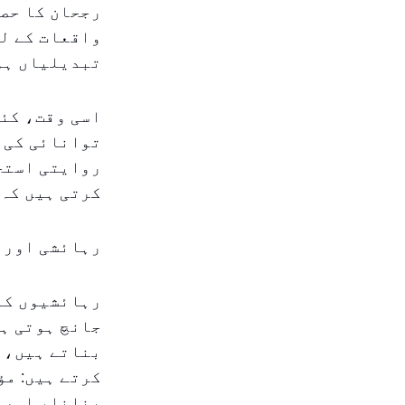
رجحان کا حص
واقعات کے لئ
تبدیلیاں ہو
اسی وقت، کئی
توانائی کی 
روایتی استخر
کرتی ہیں کہ 
رہائشی اور 
رہائشیوں کے 
جانچ ہوتی ہے
بناتے ہیں، 
کرتے ہیں: مؤ
بنانا، اور 