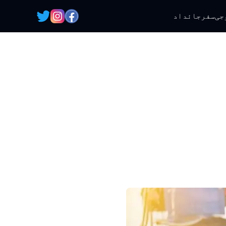
جی
سفر
جائداد