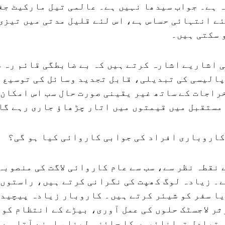
ہ ہے۔ جواب سیدھا نہیں ہے۔ عالمی تیل مارکیٹ ج
ے انتہائی حساس ہے، اس لئے قلیل مدتی میں تیزی
 سکتی ہیں۔
 اشاریے اشارہ کرتے ہیں کہ بے ضابطگی قائم رہ 
پالیسی کی تبدیلی، قابل تجدید وسائل کی توسیع،
اجات کے ساتھ غیر یقینی صورت حال سب اس امکان 
مستقبل میں قیمتوں میں اتار چڑھاؤ جاری رہے گا
کاروباری افراد کی جوابی کاروائی کیا ہو گی؟
نقطہ نظر سے، سب سے عام کاروائی لاگت کی منصوبہ
۔ زیادہ لوگ کھپت کی نگرانی کرتے ہیں، راستوں 
یا سفر کو شیئر کرتے ہیں۔ کاروبار زیادہ پیچید
ثر لاجسٹک حلوں کی عمل آوری، بیڑے کے انتظام کو 
متبادل توانائیوں کا جائزہ لینا سامنے آتا ہے۔