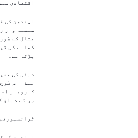
اقتصادی سلس
ایندھن کی ق
سلسلہ وار رد
مثال کے طور 
کھانے کی قیم
پڑتا ہے۔
دبئی کی معیش
لہذا اس طرح 
کاروبار اسے 
زر کے دباؤ ک
ٹرانسپورٹیش
ایندھن کی قی