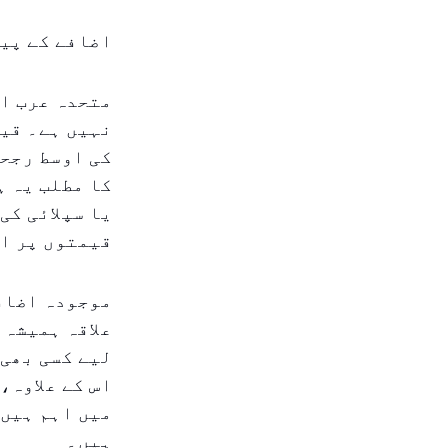
اضافے کے پیچ
متحدہ عرب ام
نہیں ہے۔ قیم
کی اوسط رجحا
کا مطلب یہ ہ
یا سپلائی کی
قیمتوں پر ا
موجودہ اضافے
علاقہ ہمیشہ 
لیے کسی بھی 
اس کے علاوہ،
میں اہم ہیں،
ہیں۔