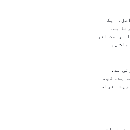
صل، ایک
رتا ہے۔
ہ راست اثر
جات پر
تی ہے،
ا ہے۔ کچھ
زید افراط
ہے۔ زیادہ