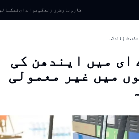
کاروبار
طرزِ زندگی
یو اے ای
ٹیکنالو
سفر, طرزِ زندگی
 ای میں ایندھن کی
ں میں غیر معمولی