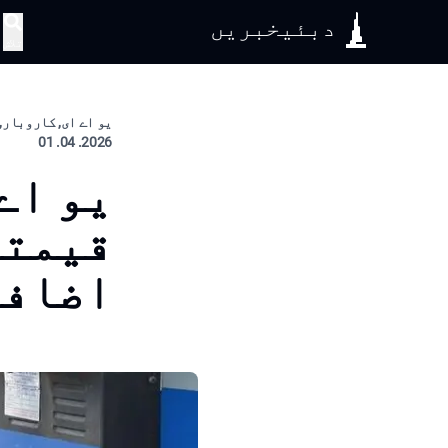
دبئیخبریں
تلاش
یو اے ای, کاروبار, 
2026. 04. 01
یو اے
قیمتو
اضافہ