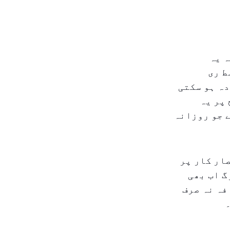
ہ یہ
ط ری
یں تقریباً ۴۰–۶۰ درہم زیادہ ہو سکتی
پر یہ
 جو روزانہ
ار کار پر
گ اب بھی
فہ نہ صرف