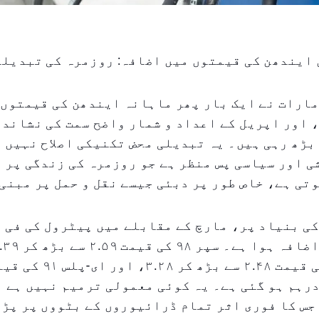
 ایندھن کی قیمتوں میں اضافہ: روزمرہ کی تبدیل
ارات نے ایک بار پھر ماہانہ ایندھن کی قیمتوں 
 اور اپریل کے اعداد و شمار واضح سمت کی نشاند
بڑھ رہی ہیں۔ یہ تبدیلی محض تکنیکی اصلاح نہیں 
 اور سیاسی پس منظر ہے جو روزمرہ کی زندگی پر 
تی ہے، خاص طور پر دبئی جیسے نقل و حمل پر مبنی 
ی بنیاد پر، مارچ کے مقابلے میں پیٹرول کی فی 
ڑھ کر ۳.۲۰ درہم ہو گئی ہے۔ یہ کوئی معمولی ترمیم نہیں ہے
جس کا فوری اثر تمام ڈرائیوروں کے بٹووں پر پڑت