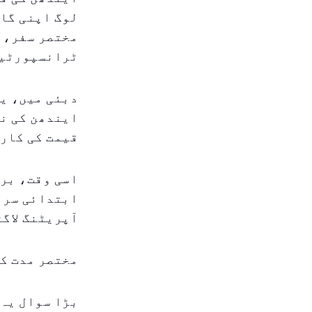
لوگ اپنی گاڑ
مختصر سفر، 
ٹرانسپورٹیش
دبئی میں، یہ
ایندھن کی نم
قیمت کی کار
اسی وقت، برق
ابتدائی سرما
آپریٹنگ لاگت
مختصر مدت کا
بڑا سوال یہ 