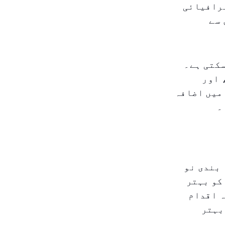
غرافیائی
 سے
سکتی ہے۔
 اور
میں اضافہ
۔
 بندی نو
کو بہتر
ہ اقدام
بہتر