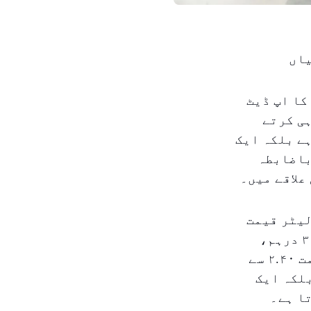
یاں
کا اپ ڈیٹ
ہی کرتے
ہے بلکہ ایک
باضابطہ
علاقے میں۔
لیٹر قیمت
میں نمایاں اضافہ ہوا ہے۔ سپر ۹۸ کی قیمت ۲.۵۹ سے بڑھ کر ۳.۳۹ درہم،
اسپیشل ۹۵ کی قیمت ۲.۴۸ سے بڑھ کر ۳.۲۸، اور ای-پلس ۹۱ کی قیمت ۲.۴۰ سے
 بلکہ ایک
ا ہے۔