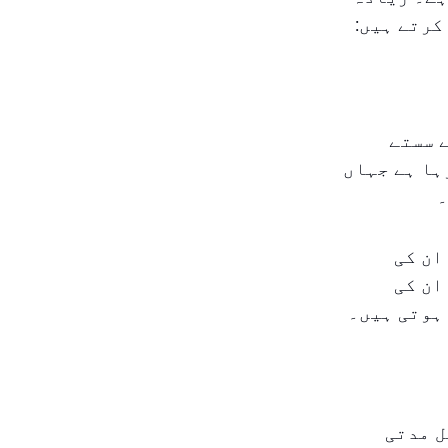
کرتے ہیں:
 سستے
ہا ہے جہاں
۔
ان کی
ان کی
 ہوتی ہیں۔
ل مدتی