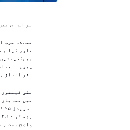
یو اے ای میں
متحدہ عرب ام
جاری کیا ہے،
ہیں: قیمتیں 
پیچیدہ معاشی
اثر انداز ہو
نئی قیمتوں ک
ب
واضح جست ہے 