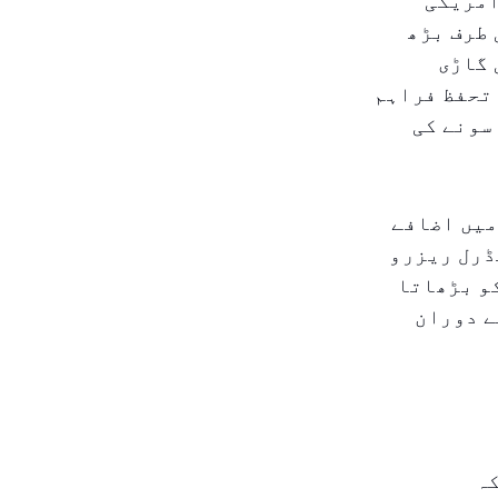
امریکی
 طرف بڑھ
 گاڑی
 تحفظ فراہم
سونے کی
میں اضافے
ڈرل ریزرو
کو بڑھاتا
ے دوران
کہ