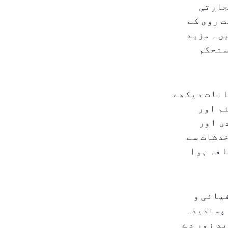
جارتی
 روی کے
یں۔ مزید
ستحکم
انات دیکھے
م اور
ی اور
خدشات سے
افہ ہوا
یائی و
 پسندیدہ
 کر کے مزید زور دے