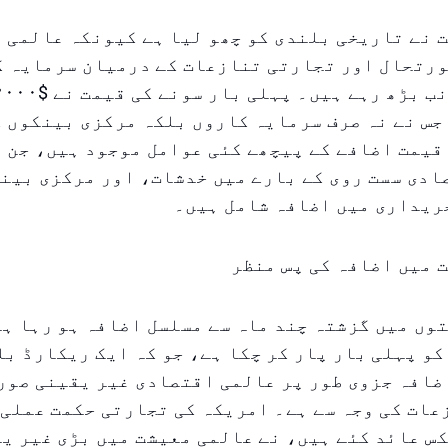
 نے تاریخی بلندی کو چھو لیا ہے کیونکہ عالمی 
ورتحال اور تجارتی تنازعات کے درمیان سرمایہ ک
جس نے نہ صرف سرمایہ کاروں بلکہ مرکزی بینکوں ک
قیمت اضافے کے پیچھے کئی عوامل موجود ہیں، جن 
دی سست روی کے بارے میں خدشات، اور مرکزی بینک
ریداری میں اضافہ شامل ہیں۔
 میں اضافہ کی پس منظر
وں میں گزشتہ چند ماہ سے مسلسل اضافہ ہو رہا ہے
ی حد کو پہلی بار پار کر چکا ہے، جو کہ ایک ریکارڈ ب
ضافہ جزوی طور پر عالمی اقتصادی غیر یقینی صور
ات کی وجہ سے ہے۔ امریکہ کی تجارتی حکمت عملی،
س عائد کئے ہیں، نے عالمی معیشت میں بڑی غیر ی