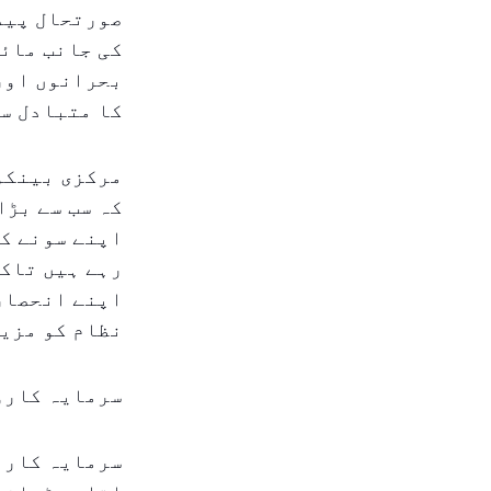
صورتحال پیدا
کی جانب مائل
بحرانوں اور
کا متبادل س
مرکزی بینکوں
کہ سب سے بڑا
اپنے سونے کے
رہے ہیں تاکہ
اپنے انحصار
نظام کو مزید
سرمایہ کارو
سرمایہ کار س