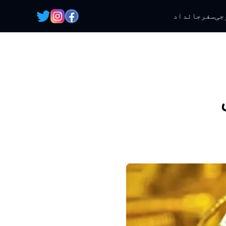
جی
سفر
جائداد