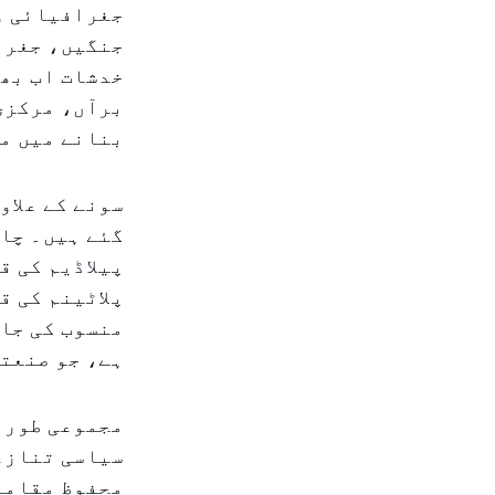
جغرافیائی و
جنگیں، جغرا
خدشات اب بھی
برآں، مرکزی
بنانے میں مد
سونے کے علاو
گئے ہیں۔ چان
پیلاڈیم کی ق
پلاٹینم کی ق
منسوب کی جا 
ہے، جو صنعتی
مجموعی طور 
سیاسی تنازع