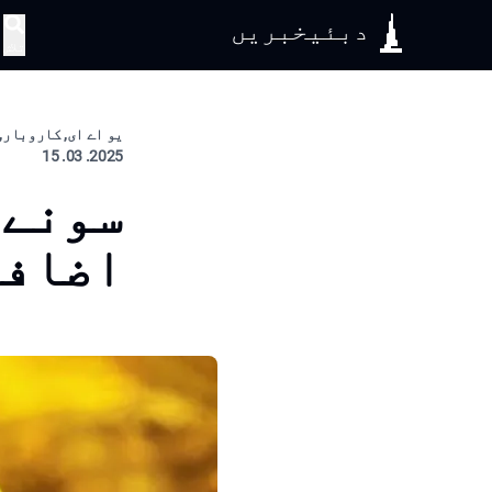
دبئیخبریں
تلاش
یو اے ای, کاروبار, 
2025. 03. 15
سونے 
اضافہ