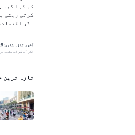
کر کہا گیا ہ
کرتی رہتی ہے
اگر اقتصادی
آخری تازہ کاری:
 19:30
اگر آپ کو اس صفحے پر
تازہ ترین خ