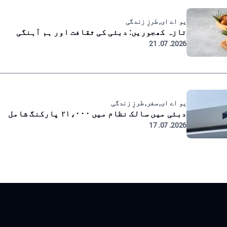
یو اے ای, طرزِ زندگی
تازہ کھجوریں: دبئی کی ثقافت اور ہم آہنگی
2026. 07. 21
یو اے ای, سفر, طرزِ زندگی
دبئی میں سالک نظام میں ۲۱،۰۰۰ پارکنگ شامل
2026. 07. 17