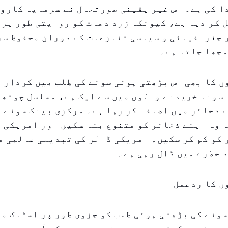
 کی ہے۔ اس غیر یقینی صورتحال نے سرمایہ کاروں
 کر دیا ہے، کیونکہ زرد دھات کو روایتی طور پر
 جغرافیائی و سیاسی تنازعات کے دوران محفوظ سر
مجھا جاتا ہے۔
 کا بھی اس بڑھتی ہوئی سونے کی طلب میں کردار ہ
 سونا خریدنے والوں میں سے ایک ہے، مسلسل چوتھ
 ذخائر میں اضافہ کر رہا ہے۔ مرکزی بینک سونے ک
 وہ اپنے ذخائر کو متنوع بنا سکیں اور امریکی 
 کو کم کر سکیں۔ امریکی ڈالر کی تبدیلی عالمی 
 خطرے میں ڈال رہی ہے۔
ں کا ردعمل
ونے کی بڑھتی ہوئی طلب کو جزوی طور پر اسٹاک م