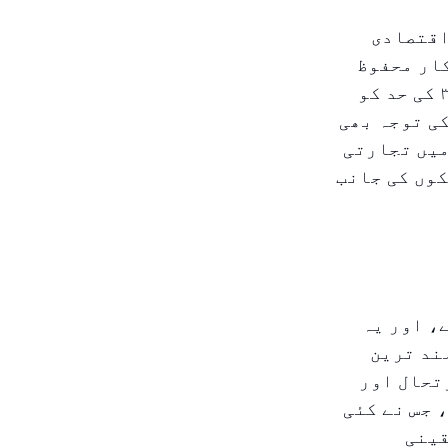
اقتصادی
ار محفوظ
مواقع کی جانب بڑھ رہے ہیں۔ پہلی بار سونے کی قیمت نے $۳۰۰۰ کی حد کو
ی توجہ بھی
میں تجارتی
وں کی جانب
، اور یہ
لند ترین
تحال اور
 جس نے کئی
قینی