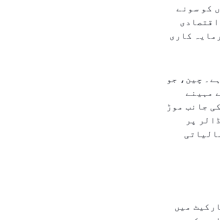
 کو سونے
 اقتصادی
مایہ کاری
ے۔ چین، جو
ے مہینے
ی جانب موڑ
ڈالر پر
مالیاتی
ارکیٹ میں