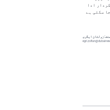
کردار ادا
ا سکتی ہے
نف: زولتان ایگری
egri.zoltan@dubaine