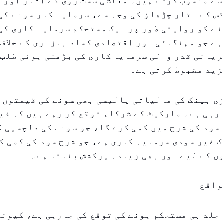
ے منسوب کرتے ہیں۔ معاشی سست روی کے آثار اور 
 کے اتار چڑھاؤ کی وجہ سے، سرمایہ کار سونے کی
ے کو روایتی طور پر ایک مستحکم سرمایہ کاری کی
ے جو مہنگائی اور اقتصادی کساد بازاری کے خلاف
یاتی قدر والی سرمایہ کاری کی بڑھتی ہوئی طلب 
زید مضبوط کرتی ہے۔
ی بینک کی مالیاتی پالیسی بھی سونے کی قیمتوں 
رہی ہے۔ مارکیٹ کے شرکاء توقع کر رہے ہیں کہ فی
سود کی شرح میں کمی کرے گا، جو سونے کی دلچسپی 
 غیر سودی سرمایہ کاری ہے، جو شرح سود کی کمی ک
 کے لیے اور بھی زیادہ پرکشش بناتا ہے۔
واقع
جلد ہی مستحکم ہونے کی توقع کی جارہی ہے، کیون