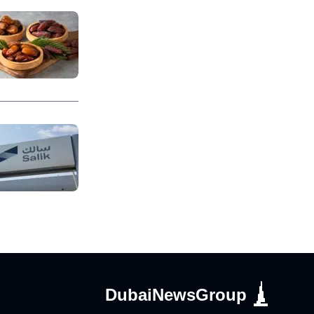
DubaiNewsGroup