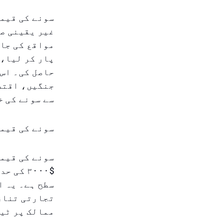
سونے کی قیمت
غیر یقینی ص
پار کر لیا، 
حاصل کی۔ اس 
جنگیں، اقتصا
سے سونے کی خ
سونے کی قیمت
سونے کی قیمت
$۳۰۰۰ ک
سطح ہے۔ یہ ا
تجارتی تنازع
ممالک پر ٹیک