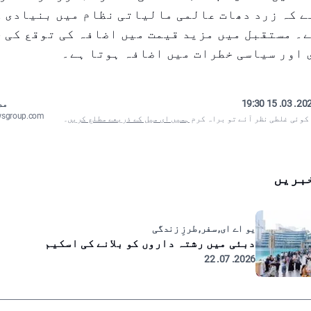
ے کہ زرد دھات عالمی مالیاتی نظام میں بنیادی 
۔ مستقبل میں مزید قیمت میں اضافہ کی توقع کی ج
 اور سیاسی خطرات میں اضافہ ہوتا ہے۔
2025. 03. 15
مص
wsgroup.com
 کوئی غلطی نظر آئے تو براہ کرم
ہمیں ای میل کے ذریعے مطلع کریں
۔
بریں
یو اے ای, سفر, طرزِ زندگی
دبئی میں رشتہ داروں کو بلانے کی اسکیم
2026. 07. 22