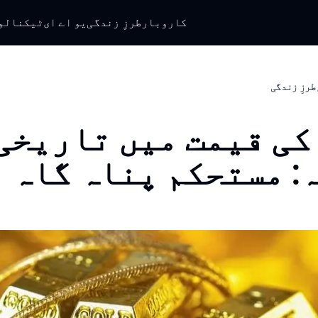
کاروبار
طرزِ زندگی
یو اے ای
ٹیکنالو
طرزِ زندگی
کی قیمت میں تاریخی
: مستحکم پناہ گاہ