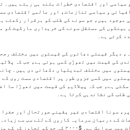
 سیاسی اور اقتصادی خطرات بلند ہی رہتے ہیں۔ ت
فیائی و سیاسی تنازعات، اور عالمی اقتصادی سست
 موجود ہیں، جو سونے کی طلب کو برقرار رکھتے ہ
 بینکوں کی مستقل سونے کی خریداری مارکیٹ کو م
د کرتی ہے۔
ہ، دیگر قیمتی دھاتوں کی قیمتوں میں مختلف رجح
دی کی قیمت میں تھوڑی کمی ہوئی ہے، جب کہ پلاٹین
یمتوں میں مختلف تبدیلیاں دکھائی دی ہیں۔ چاند
یمتوں میں کمی جزوی طور پر اقتصادی سست روی کے 
سکتی ہے، جب کہ پیلاڈیم کی قیمت میں تھوڑا سا اض
 طلب کی نشاندہی کرتا ہے۔
پر، سونا اقتصادی غیر یقینی صورتحال اور جغراف
ات کے درمیان سرمایہ کاروں کے لئے سب سے زیادہ
محفوظ مقامات میں سے ایک ہے۔ $۳۰۰۰ کی حد کو تجاوز