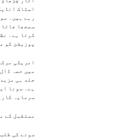
اتار چڑھاؤ س
اسٹاک انڈیکس
رہے ہیں۔ سون
سمجھا جاتا ہ
کرتا ہے۔ نظر
پوزیشن کو م
امریکی مرکز
میں حصہ ڈال 
جلد ہی مزید 
ہے۔ سونا ایک
سرمایہ کاروں
مستقبل کے م
سونے کی طلب 