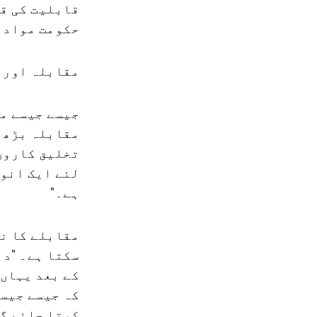
قابلیت کی قد
حکومت مواد ت
مقابلہ اور 
جیسے جیسے مز
مقابلہ بڑھ ر
تخلیق کاروں 
لئے ایک انوک
ہے۔"
مقابلے کا نت
کے بعد یہاں 
کہ جیسے جیسے
کرتا جائے گا