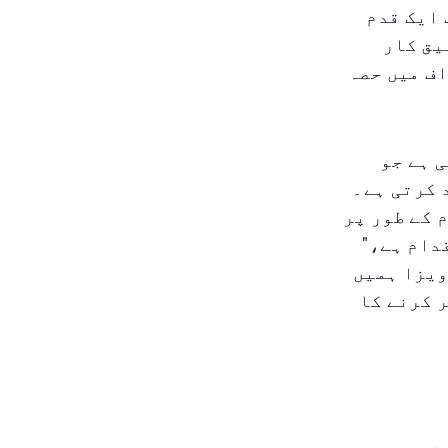
 ایک قدم
یق کار
اف میں حصہ
ی گئی ہے جو
 کرتی ہے۔
 کے طور پر
دام ہے،"
ویزا ہمیں
 کرنے کا