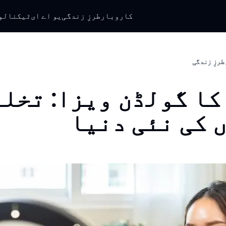
کاروبار
طرزِ زندگی
یو اے ای
ٹیکنالو
طرزِ زندگی
کا گولڈن ویزا: تخل
 کی نئی دنیا