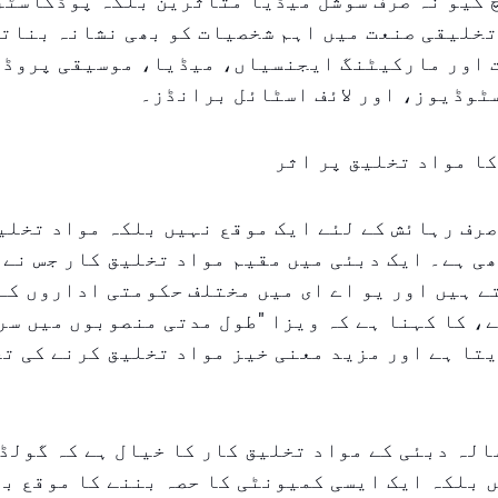
 کیو نہ صرف سوشل میڈیا متاثرین بلکہ پوڈکاسٹر
خلیقی صنعت میں اہم شخصیات کو بھی نشانہ بناتا
 اور مارکیٹنگ ایجنسیاں، میڈیا، موسیقی پروڈ
ٹوڈیوز، اور لائف اسٹائل برانڈز۔
ا مواد تخلیق پر اثر
رف رہائش کے لئے ایک موقع نہیں بلکہ مواد تخلی
ی ہے۔ ایک دبئی میں مقیم مواد تخلیق کار جس نے 
 ہیں اور یو اے ای میں مختلف حکومتی اداروں کے
، کا کہنا ہے کہ ویزا "طول مدتی منصوبوں میں سر
تا ہے اور مزید معنی خیز مواد تخلیق کرنے کی ت
ک اور ۲۷ سالہ دبئی کے مواد تخلیق کار کا خیال ہے کہ گو
 بلکہ ایک ایسی کمیونٹی کا حصہ بننے کا موقع بھ