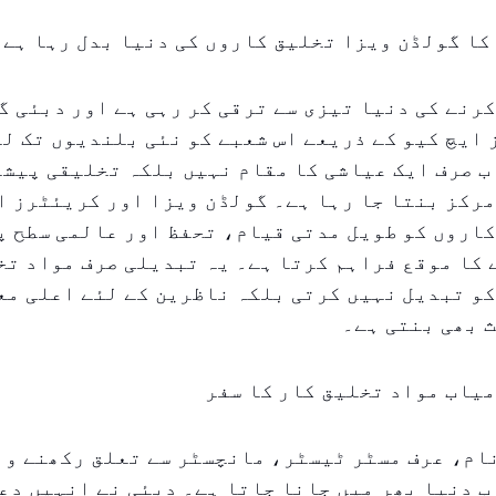
کا گولڈن ویزا تخلیق کاروں کی دنیا بدل رہا ہے
رنے کی دنیا تیزی سے ترقی کر رہی ہے اور دبئی گ
ایچ کیو کے ذریعے اس شعبے کو نئی بلندیوں تک لے
ب صرف ایک عیاشی کا مقام نہیں بلکہ تخلیقی پیشہ
رکز بنتا جا رہا ہے۔ گولڈن ویزا اور کریئٹرز ا
اروں کو طویل مدتی قیام، تحفظ اور عالمی سطح پ
کا موقع فراہم کرتا ہے۔ یہ تبدیلی صرف مواد تخ
و تبدیل نہیں کرتی بلکہ ناظرین کے لئے اعلی مع
 بھی بنتی ہے۔
یاب مواد تخلیق کار کا سفر
م، عرف مسٹر ٹیسٹر، مانچسٹر سے تعلق رکھنے وال
اب دنیا بھر میں جانا جاتا ہے۔ دبئی نے انہیں دع