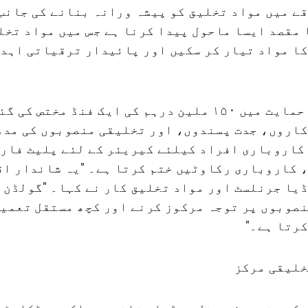
قے میں مواد تخلیق کو پیشہ ورانہ بنانے کی جانب
 مقصد ایسا ماحول پیدا کرنا ہے جس میں مواد تخل
کا مواد تیار کر سکیں اور پائیدار ترقیاتی اہد
اس اقدام کی حمایت میں ۱۵۰ ملین درہم کی ایک فنڈ مختص ک
کاروں، جدت پسندوں، اور تخلیقی منصوبوں کی مدد
کاروباری افراد کیلئے کیریئر کے لئے پلیٹ فارم
 کاروباری رکاوٹیں ختم کرتا ہے۔ "یہ شاندار اق
یا جرنلسٹ اور مواد تخلیق کار نے کہا۔ "گولڈن 
صوبوں پر توجہ مرکوز کرنے اور کچھ مستقل تعمیر
رتا ہے۔"
خلیقی مرکز