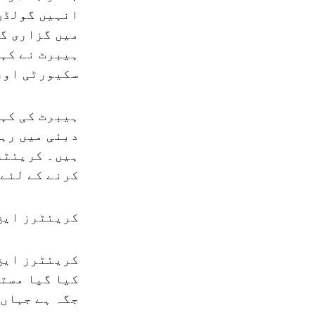
انہیں گولڈن 
میں گزاری گئ
ہیبرٹ نے کہا
سکیورٹی اور 
ہیبرٹ کی کہا
دبئی میں رہن
ہیں۔ کریئٹرز
کرنے کے لئے
کریئٹرز ایچ 
کریئٹرز ایچ 
کیا گیا مستق
جگہ ہے جہاں