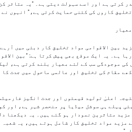
ر کرتی ہے اور اسے سہولت دیتی ہے۔ "یہ متاثر کن 
خلیق کاروں کی کتنی حمایت کرتی ہے،" انہوں نے 
معیار
ید بین الاقوامی مواد تخلیق کار دبئی میں آرہے
ہا ہے۔ یہ ایک موقع بھی پیش کرتا ہے: "بین الاقو
کی موجودگی سب کے لئے معیار بلند کرتی ہے، لیک
ھے مقام کی تخلیق اور عالمی ماحول میں جدت کا 
یجہ اعلیٰ تولید قیمتوں اور جدت انگیز فارمیٹس
مزید متاثرین نمودار ہو گئے ہیں۔ یہ دیکھنا دل
 مزید مواد تخلیق کار شامل ہوتے ہیں، یہ شعبہ 
۔"