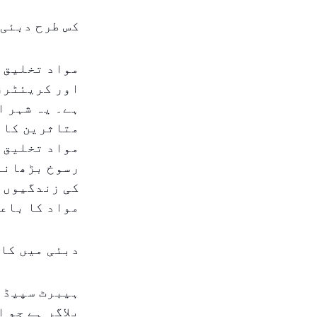
کس طرح دبئی 
مواد تخلیق ک
اور کریئٹرز 
ہے۔ یہ شہر ا
متاثرین کا م
مواد تخلیق ک
رسوخ بڑھانے 
کی زندگیوں ک
مواد کا باعث
دبئی میں کام
ہیبرٹ سپیڈنا
بلاگر ہے جو 