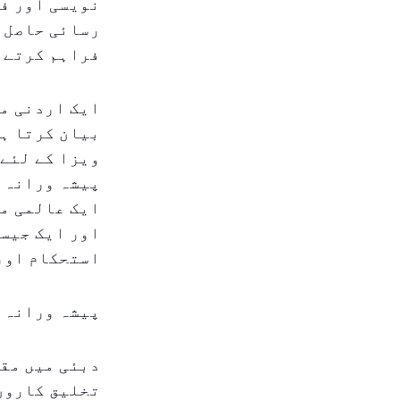
نویسی اور ف
رسائی حاصل ہ
فراہم کرتے ہیں، جو ۱۰ سالہ رہائ
ایک اردنی مو
بیان کرتا ہے
ویزا کے لئے 
ایک عالمی مر
اور ایک جیسے
استحکام اور 
پیشہ ورانہ 
دبئی میں مقی
تخلیق کاروں 