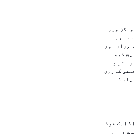
ولڈن ویزا
 جا رہا
 وران اور
یچ کیو
ر اثر و
لیق کاروں
یار کے
ا ایک فوڈ
وت دی اور