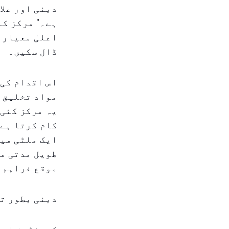
دبئی اور علا
ہے۔" مرکز کا
اعلیٰ معیار 
ڈال سکیں۔
مواد تخلیق 
یہ مرکز کئی 
کام کرتا ہے،
ایک ملٹی میڈ
طویل مدتی من
موقع فراہم ک
دبئی بطور ت