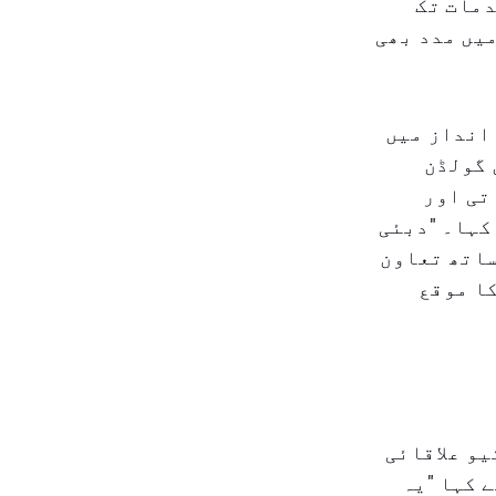
دمات تک
میں مدد بھی
انداز میں
 گولڈن
تی اور
 تخلیق کار نے کہا۔ "دبئی
ساتھ تعاون
کا موقع
یو علاقائی
 کہا "یہ