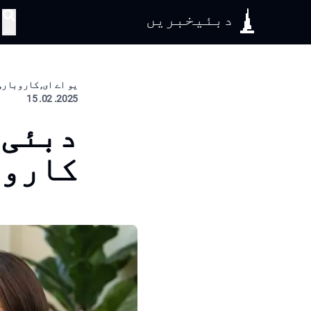
دبئیخبریں
تلاش
یو اے ای, کاروبار, 
2025. 02. 15
دبئی 
کاروں