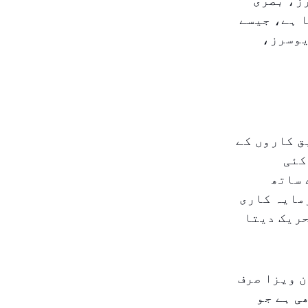
ز، بصری
 ہے، جیسے
یوسرز،
ق کاروں کے
کئی
 ساتھ
مایہ کاری
حریک دیتا
لڈن ویزا صرف
ی ہے جو