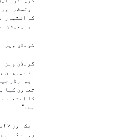
کریئٹرز ایچ
آرٹسٹ، اور ت
کہ اشتہارات
اینیمیشن اس
گولڈن ویزا ک
گولڈن ویزا ص
لئے پہچان بھ
ایوارڈز جیتے
تعاون کیا ہے
کا اعتماد دی
ہے۔"
ای
رہنے کا نہیں