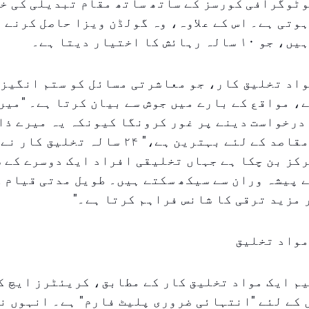
وٹوگرافی کورسز کے ساتھ ساتھ مقام تبدیلی کی خ
وتی ہے۔ اس کے علاوہ، وہ گولڈن ویزا حاصل کرنے 
ش کا اختیار دیتا ہے۔
اد تخلیق کار، جو معاشرتی مسائل کو ستم انگیز 
، مواقع کے بارے میں جوش سے بیان کرتا ہے۔ "میں
درخواست دینے پر غور کرونگا کیونکہ یہ میرے ذا
پیشہ ورانہ مقاصد کے لئے بہترین ہے،" ۲۴ سالہ
کز بن چکا ہے جہاں تخلیقی افراد ایک دوسرے کے 
 پیشہ وران سے سیکھ سکتے ہیں۔ طویل مدتی قیام 
مزید ترقی کا شانس فراہم کرتا ہے۔"
مواد تخلیق
م ایک مواد تخلیق کار کے مطابق، کریئٹرز ایچ ک
کے لئے "انتہائی ضروری پلیٹ فارم" ہے۔ انہوں نے