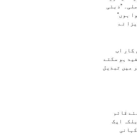
لی۔ "دبئی
ا ہوں"
یزا نے
 کار اب
ید ہو سکتے
 میں تبدیل
ئے قائم
بلکہ ایک
کہانی