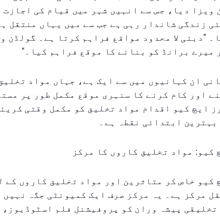
ویزا دیا، جس سے انہیں شہر میں قیام کی اجازت م
ی زندگی شاندار رہی ہے جب سے میں یہاں منتقل ہو
۔ "دبئی لا محدود مواقع فراہم کرتا ہے۔ گولڈن و
میرے برانڈ کو بنانے کا موقع فراہم کیا۔"
نی ان کہانیوں میں سے ایک ہے، جہاں مواد تخلیق
ے اور کام کرنے کا سنہری موقع مکمل طور پر مستف
 ایچ کیو اقدام مواد تخلیق کو مکمل وقتی کریئر
 بہترین ابتدائی نقطہ ہے۔
کیو: مواد تخلیق کاروں کا مرکز
کیو خاص کر متاثرین اور مواد تخلیق کاروں کے ل
ل مرکز ہے۔ یہ مرکز صرف ایک کمیونٹی جگہ نہیں 
 تخلیقی پیشہ وران کو پروفیشنل فلم اسٹوڈیوز، 