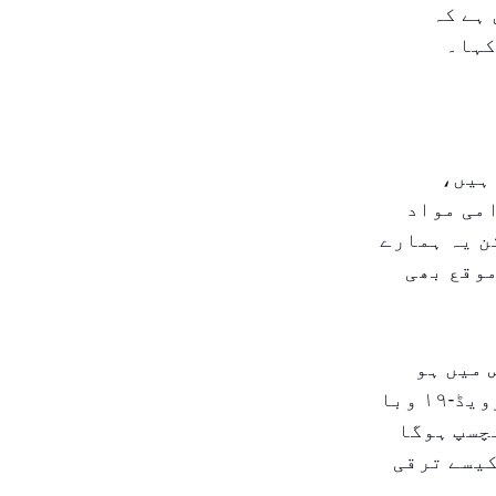
ہے کہ
کہا۔
 ہیں،
امی مواد
ن یہ ہمارے
موقع بھی
 میں ہو
سکتا ہے۔ "دبئی پہلے ہی سوشل میڈیا پر منحصر شہر ہے، اور کوویڈ-۱۹ وبا
چسپ ہوگا
کیسے ترقی