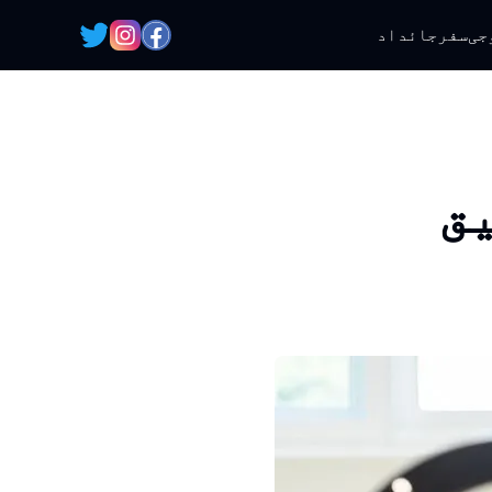
جی
سفر
جائداد
یق