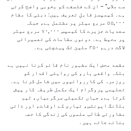
سے ملاپ“ – ان کے فلسفے کو بخوبی واضح کرتی
ہے۔ کیمپسز قابلِ تعریف ہیں: دبئی کا مقام
۵۵,۰۰۰ مربع میٹر پر مشتمل ہے، جبکہ
سعدیات جزیرے کا کیمپس ۷۰,۰۰۰ مربع میٹر
پر محیط ہے۔ دونوں مقامات کی تعمیراتی
لاگت درہم ۳۵۰ ملین تک پہنچتی ہے۔
مقصد محض ایک مشہور نام قائم کرنا نہیں ہے
بلکہ واقعی ہارو کی روایتی اقدار کو
روزمرہ کی کارروائیوں میں شامل کرنا ہے۔
تعلیمی پروگرام ایک مکمل طریقہ کار پیش
کرتا ہے، جہاں تکمیلی سرگرمیاں، ٹیم
بلڈنگ ایونٹس، تیاری کے اوقات، اور ذاتی
مشاورتی طالب علموں کی زندگی کا حصہ
بنائے جاتے ہیں۔