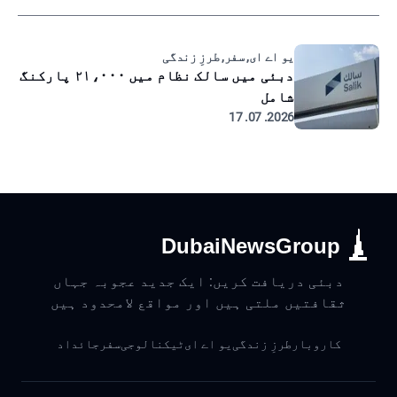
یو اے ای, سفر, طرزِ زندگی
دبئی میں سالک نظام میں ۲۱،۰۰۰ پارکنگ
شامل
2026. 07. 17
DubaiNewsGroup
دبئی دریافت کریں: ایک جدید عجوبہ جہاں
ثقافتیں ملتی ہیں اور مواقع لامحدود ہیں
کاروبار
طرزِ زندگی
یو اے ای
ٹیکنالوجی
سفر
جائداد