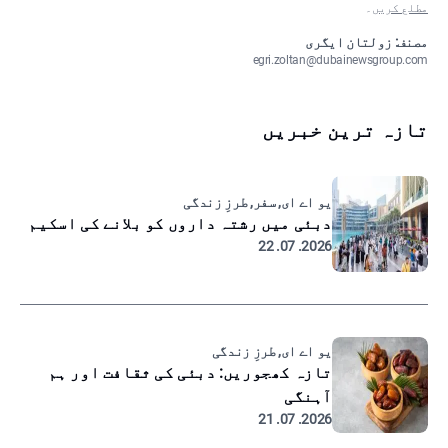
مطلع کریں
۔
مصنف: زولتان ایگری
egri.zoltan@dubainewsgroup.com
تازہ ترین خبریں
یو اے ای, سفر, طرزِ زندگی
دبئی میں رشتہ داروں کو بلانے کی اسکیم
2026. 07. 22
یو اے ای, طرزِ زندگی
تازہ کھجوریں: دبئی کی ثقافت اور ہم
آہنگی
2026. 07. 21