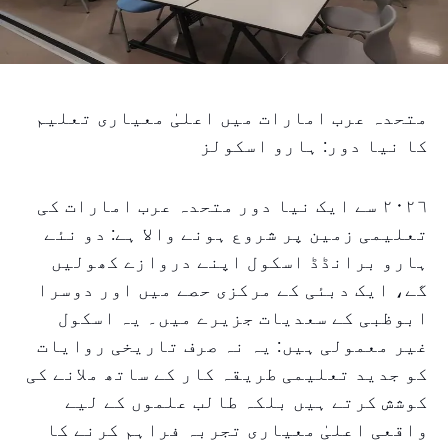
متحدہ عرب امارات میں اعلیٰ معیاری تعلیم
کا نیا دور: ہارو اسکولز
٢٠٢٦ سے ایک نیا دور متحدہ عرب امارات کی
تعلیمی زمین پر شروع ہونے والا ہے: دو نئے
ہارو برانڈڈ اسکول اپنے دروازے کھولیں
گے، ایک دبئی کے مرکزی حصے میں اور دوسرا
ابوظبی کے سعدیات جزیرے میں۔ یہ اسکول
غیر معمولی ہیں: یہ نہ صرف تاریخی روایات
کو جدید تعلیمی طریقہ کار کے ساتھ ملانے کی
کوشش کرتے ہیں بلکہ طالب علموں کے لیے
واقعی اعلیٰ معیاری تجربہ فراہم کرنے کا