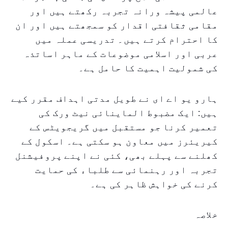
عالمی پیشہ ورانہ تجربہ رکھتے ہیں اور
مقامی ثقافتی اقدار کو سمجھتے ہیں اور ان
کا احترام کرتے ہیں۔ تدریسی عملہ میں
عربی اور اسلامی موضوعات کے ماہر اساتذہ
کی شمولیت اہمیت کا حامل ہے۔
ہارو یو اے ای نے طویل مدتی اہداف مقرر کیے
ہیں: ایک مضبوط الماینائی نیٹ ورک کی
تعمیر کرنا جو مستقبل میں گریجویٹس کے
کیریئرز میں معاون ہو سکتی ہے۔ اسکول کے
کھلنے سے پہلے بھی، کئی نے اپنے پروفیشنل
تجربہ اور رہنمائی سے طلباء کی حمایت
کرنے کی خواہش ظاہر کی ہے۔
خلاصہ