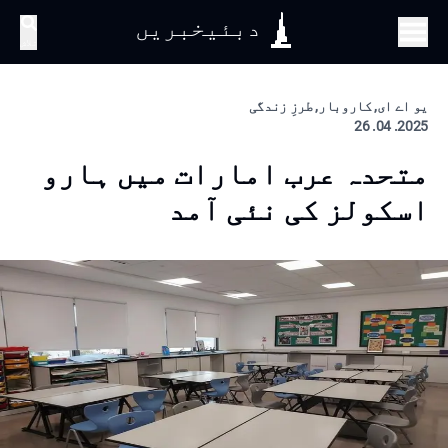
دبئیخبریں
تلاش
یو اے ای, کاروبار, طرزِ زندگی
2025. 04. 26
متحدہ عرب امارات میں ہارو
اسکولز کی نئی آمد