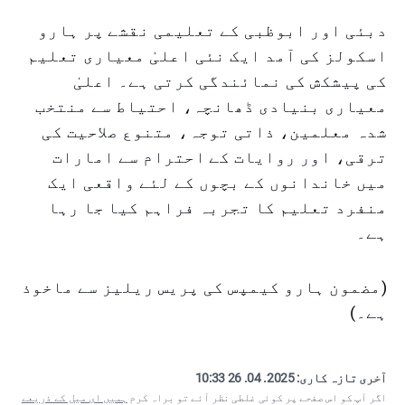
دبئی اور ابوظبی کے تعلیمی نقشے پر ہارو
اسکولز کی آمد ایک نئی اعلیٰ معیاری تعلیم
کی پیشکش کی نمائندگی کرتی ہے۔ اعلیٰ
معیاری بنیادی ڈھانچہ، احتیاط سے منتخب
شدہ معلمین، ذاتی توجہ، متنوع صلاحیت کی
ترقی، اور روایات کے احترام سے امارات
میں خاندانوں کے بچوں کے لئے واقعی ایک
منفرد تعلیم کا تجربہ فراہم کیا جا رہا
ہے۔
(مضمون ہارو کیمپس کی پریس ریلیز سے ماخوذ
ہے۔)
آخری تازہ کاری:
2025. 04. 26 10:33
اگر آپ کو اس صفحے پر کوئی غلطی نظر آئے تو براہ کرم
ہمیں ای میل کے ذریعے