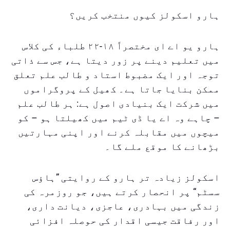
ہارو اسکولز کیوں منتخب کریں؟
ہارو یو اے ای مختصراً ١٨-٢٢ طلباء کی کلاس
میں تعلیم دینے پر زور دیتا ہے، جس سے ذاتی
توجہ اور ایک مضبوط استاد و طالب علم تعلق
ممکن بنایا جاتا ہے۔ کھیل کے پروگراموں
میں شرکت ایک بنیادی اصول ہے: ہر طالب علم
– چاہے وہ اے یا ڈی ٹیم میں کھیلتا ہو – کو
میچوں میں مقابلہ کرنے اور اپنی مہارتیں
بڑھانے کا موقع ملے گا۔
اسکولز زیادہ تر ہارو کے روایتی ”ہاؤس
سسٹم“ پر انحصار کرتے ہیں، جو روزمرہ کی
زندگی میں بہادری، عاجزی، دیانت داری،
اور رفاقت جیسی اقدار کی حوصلہ افزائی