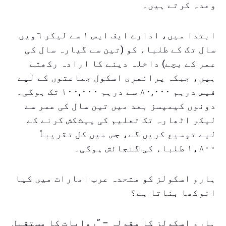
وعدہ کرتے ہیں۔
ابتدا میں، ادارے ایف ایس ١ سے لیکر ٦ویں
سال تک کے طلباء کو (تین سے گیارہ سال کی
عمر کے بچے) داخلہ دینے کا ارادہ رکھتے
ہیں، جبکہ پرائمری اسکول جماعتوں کے لیے
فیس درہم ۸۰,۰۰۰ سے درہم ۱۰۰,۰۰۰ تک ہوگی۔
دونوں کیمپسز بعد میں تین سال کی عمر سے
لیکر اٹھارہ تک تعلیم کی پیشکش کرنے کے
لیے توسیع کریں گے، جس میں کل تقریباً
۱،۸۰۰ طلباء کی گنجائش ہوگی۔
ہارو اسکولز کو متحدہ عرب امارات میں کیا
انوکھا بناتا ہے؟
ہارو اسکولز کا مقولہ – ”روایات کا مستقبل