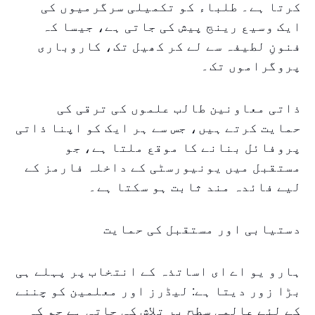
کرتا ہے۔ طلباء کو تکمیلی سرگرمیوں کی
ایک وسیع رینج پیش کی جاتی ہے، جیسا کہ
فنونِ لطیفہ سے لے کر کھیل تک، کاروباری
پروگراموں تک۔
ذاتی معاونین طالب علموں کی ترقی کی
حمایت کرتے ہیں، جس سے ہر ایک کو اپنا ذاتی
پروفائل بنانے کا موقع ملتا ہے، جو
مستقبل میں یونیورسٹی کے داخلہ فارمز کے
لیے فائدہ مند ثابت ہو سکتا ہے۔
دستیابی اور مستقبل کی حمایت
ہارو یو اے ای اساتذہ کے انتخاب پر پہلے ہی
بڑا زور دیتا ہے: لیڈرز اور معلمین کو چننے
کے لئے عالمی سطح پر تلاش کی جاتی ہے جو کہ