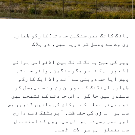
ہانگ کانگ میں سنگین حادثہ: کارگو طیارہ
رن وے سے پھسل کر دریا میں، دو ہلاک
پیر کی صبح ہانگ کانگ بین الاقوامی ہوائی
اڈے پر ایک نادر مگر سنگین ہوائی حادثہ
پیش آیا جب دوبئی سے آنے والا ایک کارگو
طیارہ لینڈنگ کے دوران رن وے سے پھسل کر
سمندر میں جا گرا۔ اس حادثے کے نتیجے میں
دو زمینی عملہ کے ارکان کی جانیں گئیں، جس
سے ہوا بازی کی حفاظت، آپریٹنگ ذمے داری
اور عمر رسیدہ ہوائی طیاروں کے استعمال
سے متعلق اہم سوالات اٹھے۔