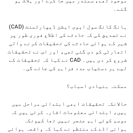
موجود تھے، سمندر میں جا گرے اور ہلاک ہو
گئے۔
ہانگ کانگ سول ایوی ایشن ڈیپارٹمنٹ (CAD)
نے تصدیق کی کہ حادثے کی اطلاع فوری طور پر
شہر کے ہوائی حادثے کی تحقیقات کرنے والی
اتھارٹی کو دی گئی تھی، اور اس نے تحقیقات
شروع کر دی ہیں۔ CAD نے کہا کہ تحقیقات کے
لیے ہر دستیاب مدد فراہم کی جائے گی۔
ممکنہ بنیادی اسباب؟
حالانکہ تحقیقات ابھی ابتدائی مراحل میں
ہیں، ابتدائی معلومات اشارہ کرتی ہیں کہ
موسم کوئی اہم عنصر نہیں تھا کیونکہ
ہوائی اڈے کے منتظم نے کہا کہ واقعہ ہوائی