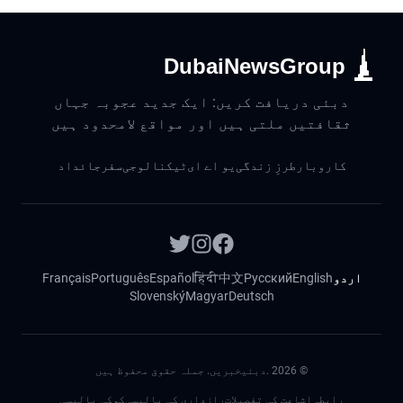
DubaiNewsGroup
دبئی دریافت کریں: ایک جدید عجوبہ جہاں
ثقافتیں ملتی ہیں اور مواقع لامحدود ہیں
کاروبار
طرزِ زندگی
یو اے ای
ٹیکنالوجی
سفر
جائداد
اردو
English
Русский
中文
हिंदी
Español
Português
Français
Slovenský
Magyar
Deutsch
©
2026
.دبئیخبریں. جملہ حقوق محفوظ ہیں
رابطہ
اشاعت کی تفصیلات
رازداری کی پالیسی
کوکی پالیسی