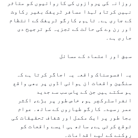
روزانہ کی پروازوں کی کاروائیوں کو متاثر
نہیں کرتا، لہذا مسافر ٹریفک بغیر رکاوٹ
کے جاری ہے۔ تاہم، کارگو ٹریفک کے انتظام
اور رن وے کی حالت کے تجزیہ کو ترجیح دی
جاری ہے۔
سبق اور اعتماد کے مسائل
یہ افسوسناک واقعہ یہ اجاگر کرتا ہے کہ
سنگین واقعات ان ہوائی اڈوں پر بھی واقع
ہو سکتے ہیں جن کے پاس سب سے جدید
انفراسٹرکچر ہو، خاص طور پر بڑے، اکثر
عمر رسیدہ کارگو طیاروں کے ساتھ۔ عوام
بجا طور پر ایک مکمل اور شفاف تحقیقات کی
توقع کرتی ہے، ساتھ ہی ایسے واقعات کو
روکنے کے لیے اقدامات۔