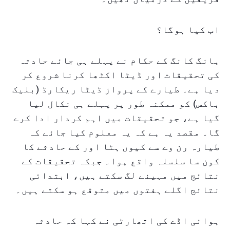
اب کیا ہوگا؟
ہانگ کانگ کے حکام نے پہلے ہی جائے حادثہ
کی تحقیقات اور ڈیٹا اکٹھا کرنا شروع کر
دیا ہے۔ طیارے کے پرواز ڈیٹا ریکارڈ (بلیک
باکس) کو ممکنہ طور پر پہلے ہی نکال لیا
گیا ہے، جو تحقیقات میں اہم کردار ادا کرے
گا۔ مقصد یہ ہے کہ یہ معلوم کیا جائے کہ
طیارہ رن وے سے کیوں ہٹا اور کے حادثے کا
کون سا سلسلہ واقع ہوا۔ جبکہ تحقیقات کے
نتائج میں مہینے لگ سکتے ہیں، ابتدائی
نتائج اگلے ہفتوں میں متوقع ہو سکتے ہیں۔
ہوائی اڈے کی اتھارٹی نے کہا کہ حادثہ