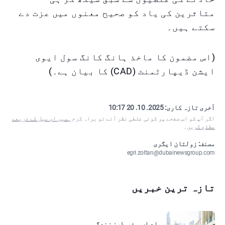
متاثرین کی یاد کو صحیح معنوں میں عزت دے
سکتے ہیں۔
(اس مضمون کا ماخذ ہانگ کانگ سول ایوی
ایشن ڈیپارٹمنٹ (CAD) کا بیان ہے۔)
آخری تازہ کاری:
2025. 10. 20 10:17
اگر آپ کو اس صفحے پر کوئی غلطی نظر آئے تو براہ کرم
ہمیں ای میل کے ذریعے
مطلع کریں
۔
مصنف: زولتان ایگری
egri.zoltan@dubainewsgroup.com
تازہ ترین خبریں
یو اے ای, سفر, طرزِ زندگی