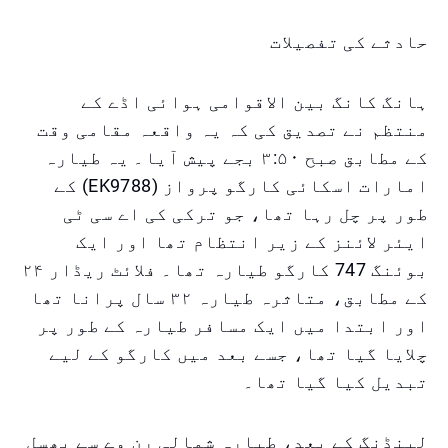
حادثے کی تفصیلات
ہانگ کانگ بین الاقوامی ہوائی اڈے کے
منتظم نے تصدیق کی کہ یہ واقعہ مقامی وقت
کے مطابق صبح ۳:۵۰ بجے پیش آیا۔ یہ طیارہ
امارات اسکائی کارگو پرواز (EK9788) کے
طور پر چل رہا تھا، جو ترکی کی اے سی ٹی
ایئر لائنز کے زیر انتظام تھا اور ایک
بوئنگ 747 کارگو طیارہ تھا۔ فلائٹ ریڈار ۲۴
کے مطابق، متاثرہ طیارہ ۳۲ سال پرانا تھا
اور ابتدا میں ایک مسافر طیارہ کے طور پر
چلایا گیا تھا، جسے بعد میں کارگو کے لیے
تبدیل کیا گیا تھا۔
لینڈنگ کے بعد، طیارہ شمالی رن وے سے پھسل