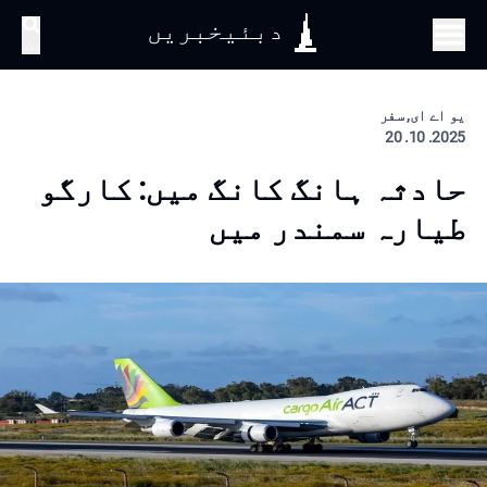
دبئیخبریں
تلاش
یو اے ای, سفر
2025. 10. 20
حادثہ ہانگ کانگ میں: کارگو
طیارہ سمندر میں