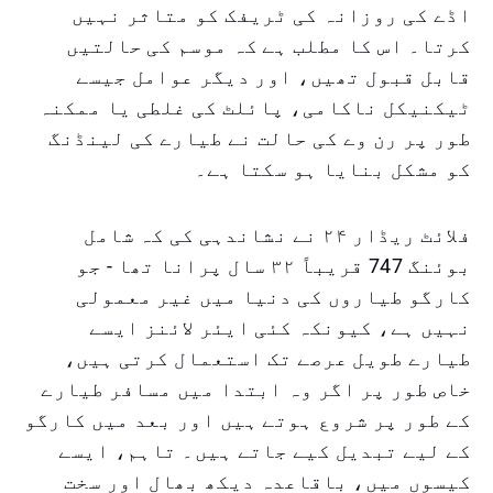
اڈے کی روزانہ کی ٹریفک کو متاثر نہیں
کرتا۔ اس کا مطلب ہے کہ موسم کی حالتیں
قابل قبول تھیں، اور دیگر عوامل جیسے
ٹیکنیکل ناکامی، پائلٹ کی غلطی یا ممکنہ
طور پر رن وے کی حالت نے طیارے کی لینڈنگ
کو مشکل بنایا ہو سکتا ہے۔
فلائٹ ریڈار ۲۴ نے نشاندہی کی کہ شامل
بوئنگ 747 قریباً ۳۲ سال پرانا تھا - جو
کارگو طیاروں کی دنیا میں غیر معمولی
نہیں ہے، کیونکہ کئی ایئر لائنز ایسے
طیارے طویل عرصے تک استعمال کرتی ہیں،
خاص طور پر اگر وہ ابتدا میں مسافر طیارے
کے طور پر شروع ہوتے ہیں اور بعد میں کارگو
کے لیے تبدیل کیے جاتے ہیں۔ تاہم، ایسے
کیسوں میں، باقاعدہ دیکھ بھال اور سخت