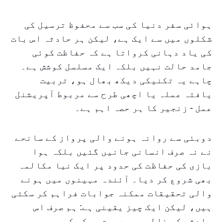
ہوائی سفر دنیا کی سب سے محفوظ ترسیل کی
شکلوں میں سے ایک ہے، لیکن ہر حادثہ اس بات
کی یاد دہانی کرواتا ہے کہ حفاظت کوئی
جامد حالت نہیں بلکہ ایک مسلسل کوشش ہے۔
چاہے یہ تکنیکی دیکھ بھال ہو، تربیت
یافتہ عملہ یا اچھی طرح سے مربوط آپریشنل
عمل - زنجیر کا ہر حصہ اہم ہے۔
دوبئی سے روانہ ہونے والی پرواز کے سانحے
نے نہ صرف انسانی جانیں گئیں بلکہ ہوا
بازی کی حفاظت کی حدود پر ایک نیا مکالمہ
بھی شروع کر دیا۔ آئندہ مہینوں میں ہونے
والی تحقیقات ممکنہ جوابات فراہم کر سکتی
ہیں، لیکن ایک چیز یقینی ہے: ہم صرف اس
حادثے کی غلطیوں سے سبق سیکھ کر ہی