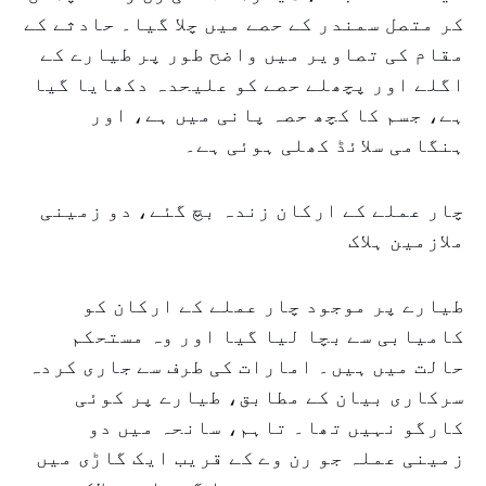
کر متصل سمندر کے حصے میں چلا گیا۔ حادثے کے
مقام کی تصاویر میں واضح طور پر طیارے کے
اگلے اور پچھلے حصے کو علیحدہ دکھایا گیا
ہے، جسم کا کچھ حصہ پانی میں ہے، اور
ہنگامی سلائڈ کھلی ہوئی ہے۔
چار عملے کے ارکان زندہ بچ گئے، دو زمینی
ملازمین ہلاک
طیارے پر موجود چار عملے کے ارکان کو
کامیابی سے بچا لیا گیا اور وہ مستحکم
حالت میں ہیں۔ امارات کی طرف سے جاری کردہ
سرکاری بیان کے مطابق، طیارے پر کوئی
کارگو نہیں تھا۔ تاہم، سانحہ میں دو
زمینی عملہ جو رن وے کے قریب ایک گاڑی میں