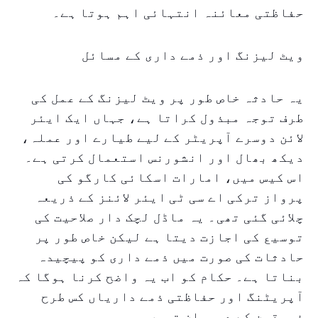
حفاظتی معائنہ انتہائی اہم ہوتا ہے۔
ویٹ لیزنگ اور ذمے داری کے مسائل
یہ حادثہ خاص طور پر ویٹ لیزنگ کے عمل کی
طرف توجہ مبذول کراتا ہے، جہاں ایک ایئر
لائن دوسرے آپریٹر کے لیے طیارے اور عملہ،
دیکھ بھال اور انشورنس استعمال کرتی ہے۔
اس کیس میں، امارات اسکائی کارگو کی
پرواز ترکی اے سی ٹی ایئر لائنز کے ذریعہ
چلائی گئی تھی۔ یہ ماڈل لچک دار صلاحیت کی
توسیع کی اجازت دیتا ہے لیکن خاص طور پر
حادثات کی صورت میں ذمے داری کو پیچیدہ
بناتا ہے۔ حکام کو اب یہ واضح کرنا ہوگا کہ
آپریٹنگ اور حفاظتی ذمے داریاں کس طرح
فریقین کے درمیان تھیں۔