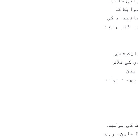
امی مالی
وابط کا
جائیداد کی
ہ گاہ بننے
ایک شخص
 کی تلاش
بین
ری سے بچنے
 کی پولیس
نے ۴۸۱ سے زائد بینک کھاتے منجمد کیے، جن کی مالیت تقریباً ۴ ملین درہم