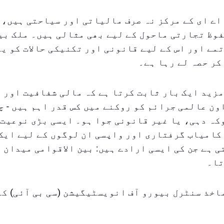
اے ای کے مرکز نہ صرف مالیاتی اور سیاحتی ہیں، 
وظ تجارتی ماحول کے لیے بھی مثالی ہیں۔ ملک بی
مے اور اس کے لیے قانونی اور تکنیکی حالات کو ی
کر حصہ لے رہا ہے۔
زید ایک بار ثابت کرتا ہے کہ مالی شفافیت اور 
ون عالمی جرائم کو روکنے میں کس قدر اہم ہیں - چ
کہ دہی، یا غیر قانونی جوا ہو۔ ایسی بڑی نوعیت 
کامیاب گرفتاری اور واپسی ان لوگوں کے لیے ایک
 ہے جن کی ایسی ارادے ہیں: بین الاقوامی میدان 
تا۔
اخذ سنٹرل بیورو آف انویسٹیگیشن (سی بی آئی) کا