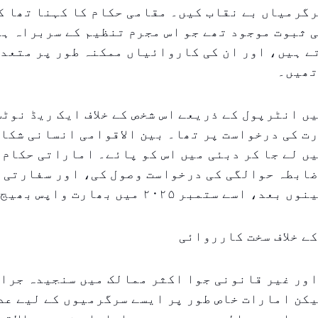
رگرمیاں بے نقاب کیں۔ مقامی حکام کا کہنا تھا ک
 ثبوت موجود تھے جو اس مجرم تنظیم کے سربراہ ہو
 ہیں، اور ان کی کاروائیاں ممکنہ طور پر متعدد
تھیں۔
ست ۲۰۲۳ میں انٹرپول کے ذریعے اس شخص کے خلاف ایک ریڈ نو
ت کی درخواست پر تھا۔ بین الاقوامی انسانی شکا
ں لے جا کر دبئی میں اس کو پائے۔ اماراتی حکام 
ں باضابطہ حوالگی کی درخواست وصول کی، اور سفارتی 
ے ستمبر ۲۰۲۵ میں بھارت واپس بھیج دیا گیا۔
ے خلاف سخت کارروائی
اور غیر قانونی جوا اکثر ممالک میں سنجیدہ جرا
کن امارات خاص طور پر ایسے سرگرمیوں کے لیے عد