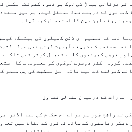
 تو برفانی پہاڑ کی نوک ہی تھی، کیونکہ مکمل نی
تقریباً ۱۵۰۰ کھاتوں کے ذریعے فنڈ منتقل کیے، جس میں متع
ھپے ہوئے لین دین کا استعمال کیا گیا۔
نا تھا کہ تنظیم آن لائن کھیلوں کی بیٹنگ، کیس
 نما سسٹمز کے ذریعے آپریٹ کرتی تھی جبکہ کثرت
اور فرضی کمپنیوں کا استعمال کرتی تھی تاکہ من
کے۔ گروہ اکثر دوسرے لوگوں کی معلومات کا استع
تے کھولنے کے لیے تاکہ اصل ملکیت کی پس منظر کا
 امارات کے درمیان مثالی تعاون
ی نے واضح طور پر یو اے ای حکام کی بین الاقوامی
دیگر ریاستوں کے ساتھ قانون کے نفاذ میں تعاون
کیا۔ انٹرپول کے ساتھ قریبی تعلقات کی وجہ سے،