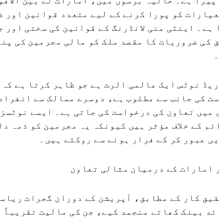
پیرا ہے۔ حالیہ برسوں میں، امارات نے بین الاقو
یارات کو پورا کرنے کے لیے متعدد قوانین اور ض
ہے۔ اینٹی منی لانڈرنگ کے قوانین کی سختی اور 
 کی ضروریات کا مقصد ملک کو مالی مجرمین کی پنا
۔
یڈ نوٹس ایک عالمی الرٹ ہے جو ظاہر کرتا ہے کہ 
ت کی جانب سے مطلوب ہے، دوسرے ممالک سے انفرادی
میں تعاون کی درخواست کی جاتی ہے۔ ایسے نوٹسز 
ئم کے خلاف مؤثر ہیں کیونکہ یہ مجرمین کو ذمہ دا
ں عبور کر کے فرار ہونے سے روکتے ہیں۔
 امارات کے درمیان مثالی تعاون
یق کار کے مطابق، آپریشن کے دوران گجرات ریاست