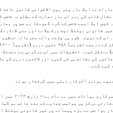
ارات نے ایک بار پھر بین الاقوامی قانون نافذ 
مثال قائم کی ہے، اس بار بھارت کے مطلوبہ شخص ک
 کیس ایک ایسے شخص کے گرد گھومتا ہے جس پر بھار
یر قانونی بیٹنگ نیٹ ورک چلانے اور منی لانڈرنگ
 اس کے مبینہ طور پر چلنے والے مجرمانہ تنظیم 
اتوں کی نشاندہی کی گئی، اور لاکھوں درہم کی ما
 کیے گئے۔
ھپے ہوئے، آخرکار دبئی میں گرفتار ہوئے
یہ شخص – جو سرکاری بیانات می
جارتی مرکز پر پولیس چھاپے کے بعد غائب ہو گیا۔
ز ہوا جس نے بڑے پیمانے پر غیر قانونی بیٹنگ او