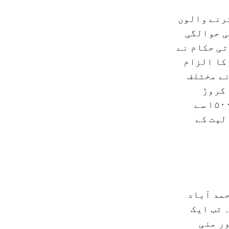
کرنے والوں
ی حوالگی
تی حکام نے
 کا الزام
نے مختلف
بینکنگ چینلز کے ذریعے تقریباً ۹۵۸ ملین درہم (تقریباً ۲۳۰۰ کروڑ
بھارتی روپے) منتقل کیے۔ تحقیقات میں اس سرگرمی سے منسلک ۱۵۰۰ سے
لیت کے
ں بے نام ہے – مارچ ۲۰۲۳ میں احمد آباد
 تب ایک
ر منی