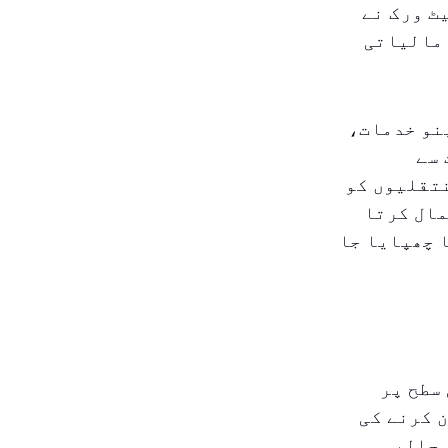
ٹ ورک نے
دد مالیاتی
ینو خدمات،
 سے
تقلیوں کو
مال کرتا
 چھپایا جا
 سطح پر
 کرنے کی
 حالیہ