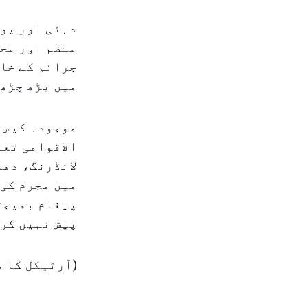
دبئی اور یو 
منظم اور محف
جرائم کے خات
میں بڑھ چڑھ 
موجودہ کیس م
الاقوامی تعا
لانڈرنگ، دھو
میں مجرم کی 
پیغام بھیجتی
پیش نہیں کر
(آرٹیکل کا م