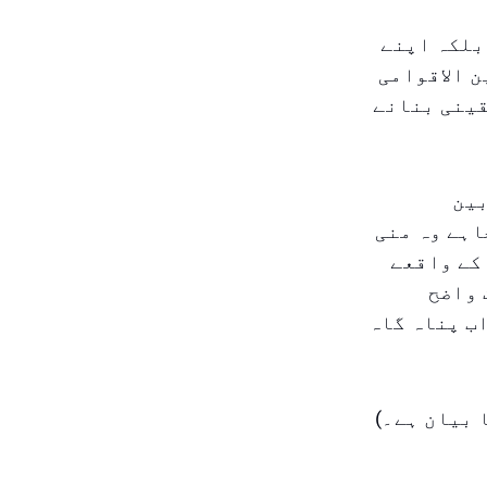
بلکہ اپنے
ن الاقوامی
قینی بنانے
بین
اہے وہ منی
کے واقعے
 واضح
اب پناہ گاہ
 بیان ہے۔)