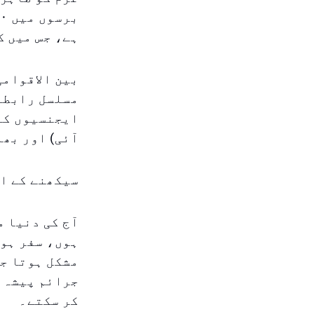
ہے، جس میں ک
بین الاقوامی
مسلسل رابطے 
ایجنسیوں کے
آئی) اور بھا
سیکھنے کے اس
آج کی دنیا م
ہوں، سفر ہو 
مشکل ہوتا جا
جرائم پیشہ ا
کر سکتے۔