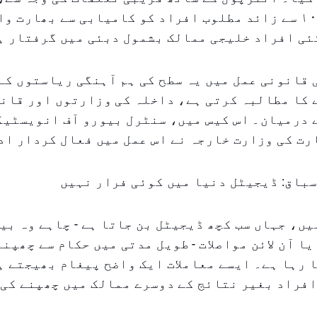
برسوں میں ۱۰۰ سے زائد مطلوب افراد کو کامیابی سے بھارت 
ئی افراد خلیجی ممالک بشمول دبئی میں گرفتار ہ
 قانونی عمل میں یہ سطح کی ہم آہنگی ریاستوں کے
کا مطالبہ کرتی ہے، داخلہ کی وزارتوں اور قانو
 درمیان۔ اس کیس میں، سنٹرل بیورو آف انویسٹیگ
رت کی وزارت خارجہ نے اس عمل میں فعال کردار اد
باق: ڈیجیٹل دنیا میں کوئی فرار نہیں
یں، جہاں سب کچھ ڈیجیٹل بن جاتا ہے - چاہے وہ بی
یا آن لائن مواصلات - طویل مدتی میں حکام سے چھپن
 رہا ہے۔ ایسے معاملات ایک واضح پیغام بھیجتے ہ
فراد بغیر نتائج کے دوسرے ممالک میں چھپنے کی 