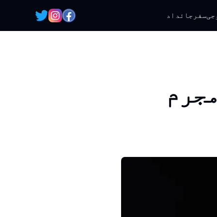
جی
سفر
جائداد
مجرم