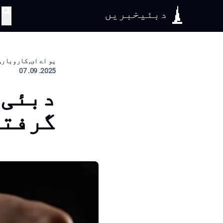
دبئیخبریں
تلاش
یو اے ای, کاروبار, 
2025. 09. 07
دبئی 
گرفتا