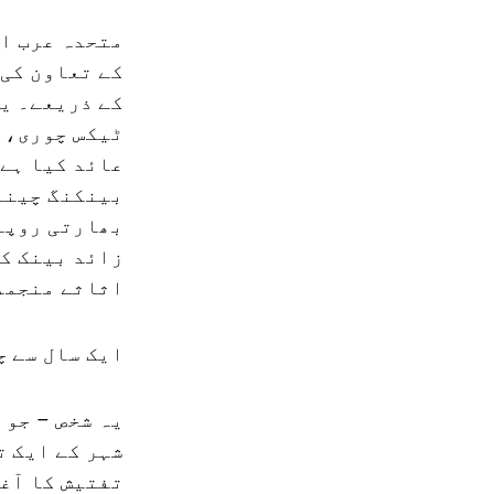
متحدہ عرب ام
کے تعاون کی 
کے ذریعے۔ یہ
ٹیکس چوری، غ
عائد کیا ہے۔
زائد بینک کھ
اثاثے منجمد
ایک سال سے چ
شہر کے ایک ت
تفتیش کا آغا