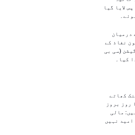
واپس لایا گیا
وئے۔
 درمیان
ن نفاذ کے
یشن (سی بی
ا کیا۔
نک کھاتے
ا روز بروز
یں: مالی
امید نہیں