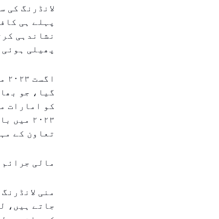
لانڈرنگ کی س
پہلے ہی کافی
نشاندہی کرتے
پھیلی ہوئی 
اگ
گیا، جو بھار
کو امارات می
۲۰۲۳ می
تعاون کے مہینوں بعد، اس
مالی جرائم ک
منی لانڈرنگ 
جاتے ہیں، لی