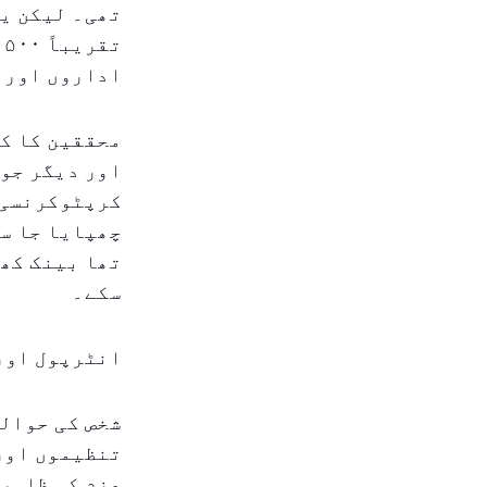
تھی۔ لیکن یہ
اداروں اور چ
محققین کا کہ
اور دیگر جوا
کرپٹوکرنسی 
چھپایا جا س
تھا بینک کھا
سکے۔
انٹرپول اور
شخص کی حوالگ
تنظیموں اور 
عزم کو ظاہر 