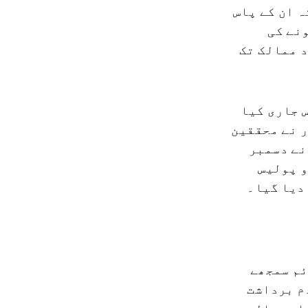
ہ ان کے پاس
نے کی
 ممالک تک
ٹس جاری کیا
ر نے محققین
نے دسمبر
و پولیس
ئم سمجھے
م برداشت