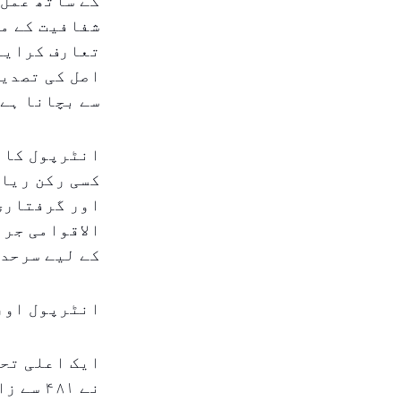
کے ساتھ عمل 
شفافیت کے مع
تعارف کرایا 
اصل کی تصدیق
سے بچانا ہے
انٹرپول کا ر
کسی رکن ریاس
اور گرفتاری 
الاقوامی جرا
کے لیے سرحدی
انٹرپول اور
ایک اعلی تحق