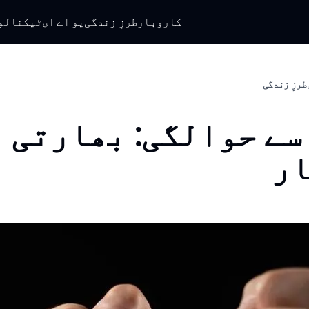
کاروبار
طرزِ زندگی
یو اے ای
ٹیکنالو
طرزِ زندگی
سے حوالگی: بھارتی 
ر