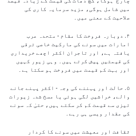
چارج' ہوگا، کچ دھات کی قیمت کے زیادہ فیصد
میں شامل ہوگی، مزید سرمایہ کاری کی
صلاحیت کے معنی میں۔
۴. دوبارہ فروخت کا مقام - متحدہ عرب
امارات میں سونے کی مارکیٹ خاصی ترقی
یافتہ ہے، اور تاجران اکثر اچھے خریداری
کی قیمتیں پیش کرتے ہیں۔ وہی زیور کہیں
اور بہت کم قیمت میں فروخت ہو سکتا ہے۔
۵. حالت اور پہننے کی وجہ - اکثر پہنے جانے
والے، خراشیں لگی ہوئی یا مسخ شدہ زیورات
تیزی سے قیمت کم کر سکتے ہیں، حتیٰ کہ سونے
کی مقدار ویسی ہی رہے۔
ثقافت اور معیشت میں سونے کا کردار