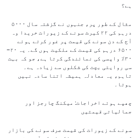
ہے؟
مثال کے طور پر، جنہوں نے گزشتہ سال ۵۰۰۰
درہم کی ۲۲ کیرٹ سونے کے زیورات خریدا وہ
آج کے دن سونے کی قیمت پر غور کرتے ہوئے
۶۵۰۰ درہم کی قیمت کے ملکیت ہوں گے۔ یہ ۲۰–
۳۰٪ واپسی کی نمائندگی کرتا ہے، جو کہ بہت
سی روایتی بچت کی شکلوں سے زیادہ ہے۔
تاہم، یہ معادلہ ہمیشہ اتنا سادہ نہیں
ہوتا۔
چھپے ہوئے اخراجات: میکنگ چارجز اور
جمالیاتی قیمتیں
سونے کے زیورات کی قیمت صرف سونے کی بازار