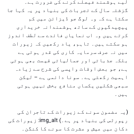
لیے ہوشمند فیصلے کرنے کی ضرورت ہے۔
گزشتہ سال کے تجربات کی بنیاد پر یہ کہا جا
سکتا ہے کہ وہ لوگ جو ڈیزائن میں کم
پیچیدگیوں کے ساتھ ہوشمندانہ خریداری
کرتے ہیں وہ اب نمایاں فائدے سے لطف اندوز
ہو سکتے ہیں۔ تاہم، یاد رکھیں کہ زیورات
میں نہ صرف سرمایہ کاری کی قدر ہوتی ہے
بلکہ جذباتی اور جمالیاتی قیمت بھی ہوتی
ہے، جو بعض اوقات واپسی کی شرح سے زیادہ
اہمیت رکھتی ہے۔ سونا دائمی ہے – لیکن
سبھی شکلیں یکساں منافع بخش نہیں ہوتی
ہیں۔
(یہ مضمون سونے کے زیورات کے تاجران کی
رپورٹس کی بنیاد پر ہے۔) img_alt: زیورات کی
دکان میں عیش و عشرت کا سونے کا کنگن۔