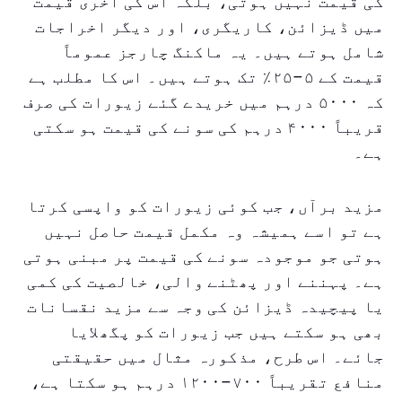
کی قیمت نہیں ہوتی، بلکہ اس کی آخری قیمت
میں ڈیزائن، کاریگری، اور دیگر اخراجات
شامل ہوتے ہیں۔ یہ ماکنگ چارجز عموماً
قیمت کے ۵–۲۵٪ تک ہوتے ہیں۔ اس کا مطلب ہے
کہ ۵۰۰۰ درہم میں خریدے گئے زیورات کی صرف
قریباً ۴۰۰۰ درہم کی سونے کی قیمت ہو سکتی
ہے۔
مزید برآں، جب کوئی زیورات کو واپسی کرتا
ہے تو اسے ہمیشہ وہ مکمل قیمت حاصل نہیں
ہوتی جو موجودہ سونے کی قیمت پر مبنی ہوتی
ہے۔ پہننے اور پھٹنے والی، خالصیت کی کمی
یا پیچیدہ ڈیزائن کی وجہ سے مزید نقسانات
بھی ہو سکتے ہیں جب زیورات کو پگھلایا
جائے۔ اس طرح، مذکورہ مثال میں حقیقتی
منافع تقریباً ۷۰۰–۱۲۰۰ درہم ہو سکتا ہے،