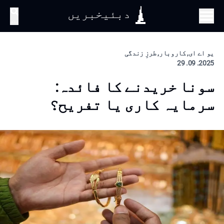
دبئیخبریں
تلاش
یو اے ای, کاروبار, طرزِ زندگی
2025. 09. 29
سونا خریدنے کا فائدہ:
سرمایہ کاری یا تفریح؟