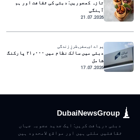
تازہ کھجوریں: دبئی کی ثقافت اور ہم
آہنگی
2026. 07. 21
یو اے ای, سفر, طرزِ زندگی
دبئی میں سالک نظام میں ۲۱،۰۰۰ پارکنگ
شامل
2026. 07. 17
DubaiNewsGroup
دبئی دریافت کریں: ایک جدید عجوبہ جہاں
ثقافتیں ملتی ہیں اور مواقع لامحدود ہیں