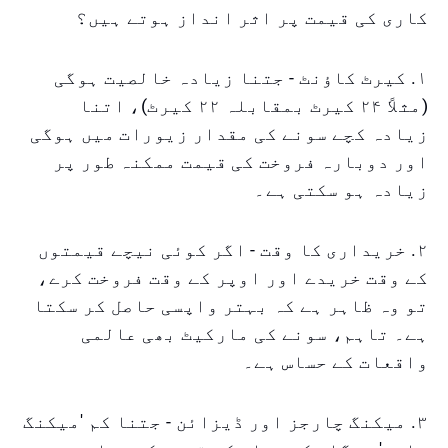
کاری کی قیمت پر اثر انداز ہوتے ہیں؟
۱. کیرٹ کاؤنٹ - جتنا زیادہ خالصیت ہوگی
(مثلاً ۲۴ کیرٹ بمقابلہ ۲۲ کیرٹ)، اتنا
زیادہ کچے سونے کی مقدار زیورات میں ہوگی
اور دوبارہ فروخت کی قیمت ممکنہ طور پر
زیادہ ہو سکتی ہے۔
۲. خریداری کا وقت - اگر کوئی نیچے قیمتوں
کے وقت خریدے اور اوپر کے وقت فروخت کرے،
تو وہ ظاہر ہے کہ بہتر واپسی حاصل کر سکتا
ہے۔ تاہم، سونے کی مارکیٹ بھی عالمی
واقعات کے حساس ہے۔
۳. میکنگ چارجز اور ڈیزائن - جتنا کم 'میکنگ