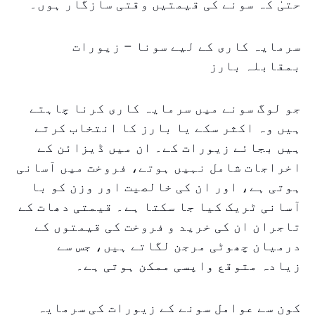
حتیٰ کہ سونے کی قیمتیں وقتی سازگار ہوں۔
سرمایہ کاری کے لیے سونا – زیورات
بمقابلہ بارز
جو لوگ سونے میں سرمایہ کاری کرنا چاہتے
ہیں وہ اکثر سکے یا بارز کا انتخاب کرتے
ہیں بجائے زیورات کے۔ ان میں ڈیزائن کے
اخراجات شامل نہیں ہوتے، فروخت میں آسانی
ہوتی ہے، اور ان کی خالصیت اور وزن کو با
آسانی ٹریک کیا جا سکتا ہے۔ قیمتی دھات کے
تاجران ان کی خرید و فروخت کی قیمتوں کے
درمیان چھوٹی مرجن لگاتے ہیں، جس سے
زیادہ متوقع واپسی ممکن ہوتی ہے۔
کون سے عوامل سونے کے زیورات کی سرمایہ