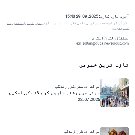
آخری تازہ کاری:
2025. 09. 29 15:40
اگر آپ کو اس صفحے پر کوئی غلطی نظر آئے تو براہ کرم
ہمیں ای میل کے ذریعے
مطلع کریں
۔
مصنف: زولتان ایگری
egri.zoltan@dubainewsgroup.com
تازہ ترین خبریں
یو اے ای, سفر, طرزِ زندگی
دبئی میں رشتہ داروں کو بلانے کی اسکیم
2026. 07. 22
یو اے ای, طرزِ زندگی