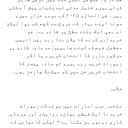
کرتی ہیں، قلیل مدتی تبدیلیاں پیش آ سکتی
ہیں۔ فی الحال، ۲۰۲۵ کے موسم خزاں میں،
سونا اپنے بہار کے عروج سے کچھ کم ہوا لیکن
اب بھی ایک بلند سطح پر قائم ہے۔ جو
خریداری کرنے کا پلان بنا رہے ہیں انہیں
معقول فیصلے لینے چاہییں: سرمایہ کاری پر
مرکوز بارز کا انتخاب کریں، یا اگر
زیورات خرید رہے ہیں، تو سادہ پیسز کا
انتخاب کریں جن میں کم میکنگ چارجز ہوں۔
خلاصہ
متحدہ عرب امارات میں سونے کے زیورات
خریدنا ایک فیشن بیان، روایت، اور سرمایہ
کاری دونوں ہو سکتا ہے – لیکن کامیابی کے