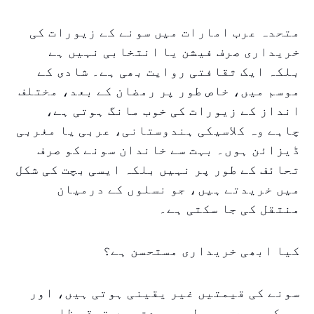
متحدہ عرب امارات میں سونے کے زیورات کی
خریداری صرف فیشن یا انتخابی نہیں ہے
بلکہ ایک ثقافتی روایت بھی ہے۔ شادی کے
موسم میں، خاص طور پر رمضان کے بعد، مختلف
انداز کے زیورات کی خوب مانگ ہوتی ہے،
چاہے وہ کلاسیکی ہندوستانی، عربی یا مغربی
ڈیزائن ہوں۔ بہت سے خاندان سونے کو صرف
تحائف کے طور پر نہیں بلکہ ایسی بچت کی شکل
میں خریدتے ہیں، جو نسلوں کے درمیان
منتقل کی جا سکتی ہے۔
کیا ابھی خریداری مستحسن ہے؟
سونے کی قیمتیں غیر یقینی ہوتی ہیں، اور
جب کہ وہ عمومی لمبی مدت میں ترقی ظاہر