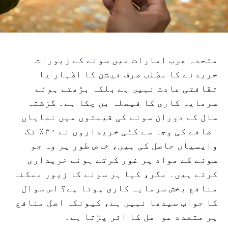
متحدہ عرب امارات میں سونے کے زیورات
خریدنے کا مطلب صرف فیشن کا اظہار یا
ثقافتی عادت نہیں ہے بلکہ بڑھتے ہوئے
سرمایہ کاری کا فیصلہ بن چکا ہے۔ گزشتہ
سال کے دوران سونے کی قیمتوں میں نمایاں
اضافے کی وجہ سے کئی خریداروں نے ۳۰٪ تک
واپسیاں حاصل کی ہیں، خاص طور پر وہ جو
سونے کے مواد پر غور کرتے ہوئے خریداری
کرتے ہیں۔ مگر، کیا ہر سونے کا زیور ممکنہ
منافع بخش سرمایہ کاری ہوتا ہے؟ اس سوال
کا جواب سیدھا نہیں ہے، کیونکہ اصل منافع
پر متعدد عوامل کا اثر پڑتا ہے۔