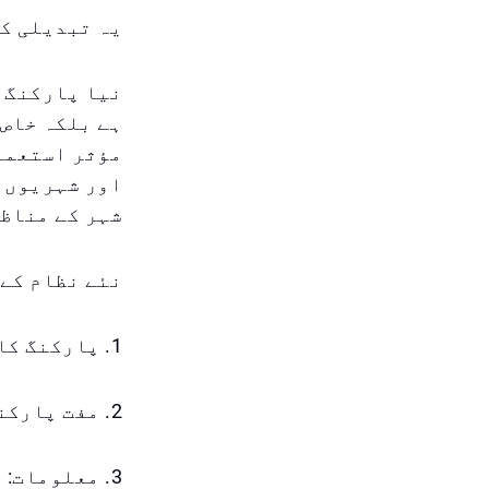
یہ تبدیلی کی
نیا پارکنگ ن
ہے بلکہ خاص 
مؤثر استعمال
اور شہریوں ک
شہر کے مناظر
نئے نظام کے 
1. پارکنگ کا دورانیہ: ہفتہ سے جمعرات تک، صبح 8 بجے سے رات 10 بجے تک۔
2. مفت پارکنگ: جمعہ اور سرکاری تعطیلات کو، خاص فیس زونز کے علاوہ۔
3. معلومات: