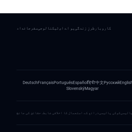
کاروبار
طرزِ زندگی
یو اے ای
ٹیکنالوجی
سفر
جائداد
Deutsch
Français
Português
Español
हिंदी
中文
Русский
Englis
Slovenský
Magyar
الیسی
کوکی پالیسی
ذرائع کے استعمال کا اخلاقی ضابطہ
حقائق کی جانچ