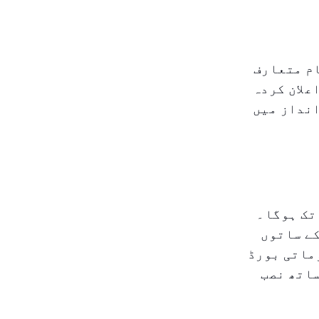
 پارکنگ نظام متعارف
علان کردہ
انداز میں
تہ سے جمعرات صبح 8 بجے سے رات 10 بجے تک ہوگا۔
کے ساتوں
وماتی بورڈ
ساتھ نصب