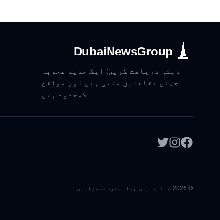
DubaiNewsGroup
دبئی دریافت کریں: ایک جدید عجوبہ
جہاں ثقافتیں ملتی ہیں اور مواقع
لامحدود ہیں
©
2026
.دبئیخبریں. جملہ حقوق محفوظ ہیں