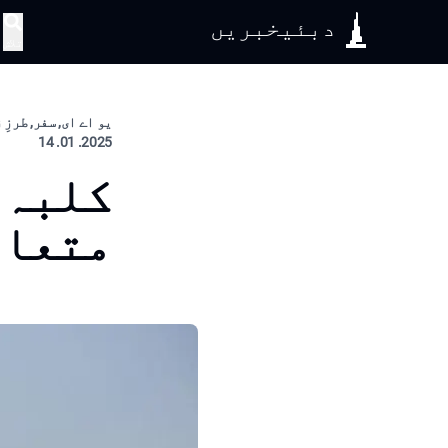
دبئیخبریں
تلاش
یو اے ای, سفر, طرزِ
2025. 01. 14
کلبہ 
متعار