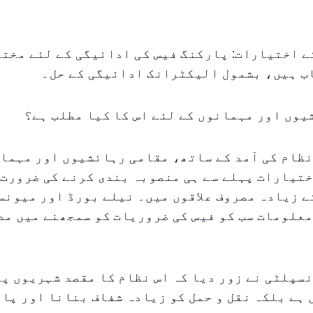
کے اختیارات: پارکنگ فیس کی ادائیگی کے لئے مخت
ب ہیں، بشمول الیکٹرانک ادائیگی کے حل۔
وں اور مہمانوں کے لئے اس کا کیا مطلب ہے؟
ظام کی آمد کے ساتھ، مقامی رہائشیوں اور مہمان
تیارات پہلے سے ہی منصوبہ بندی کرنے کی ضرورت 
ے زیادہ مصروف علاقوں میں۔ نیلے بورڈ اور میونس
علومات سب کو فیس کی ضروریات کو سمجھنے میں مد
سپلٹی نے زور دیا کہ اس نظام کا مقصد شہریوں پر
ہے بلکہ نقل و حمل کو زیادہ شفاف بنانا اور پا