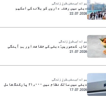
یو اے ای, سفر, طرزِ زندگی
دبئی میں رشتہ داروں کو بلانے کی اسکیم
2026. 07. 22
یو اے ای, طرزِ زندگی
تازہ کھجوریں: دبئی کی ثقافت اور ہم آہنگی
2026. 07. 21
یو اے ای, سفر, طرزِ زندگی
دبئی میں سالک نظام میں ۲۱،۰۰۰ پارکنگ شامل
2026. 07. 17