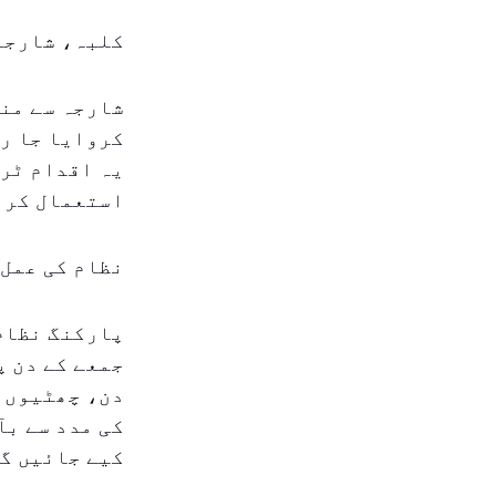
کلبہ، شارجہ می
کروایا جا رہ
یہ اقدام ٹری
استعمال کرنے
نظام کی عمل 
جمعے کے دن پ
دن، چھٹیوں س
کی مدد سے بآ
کیے جائیں گ