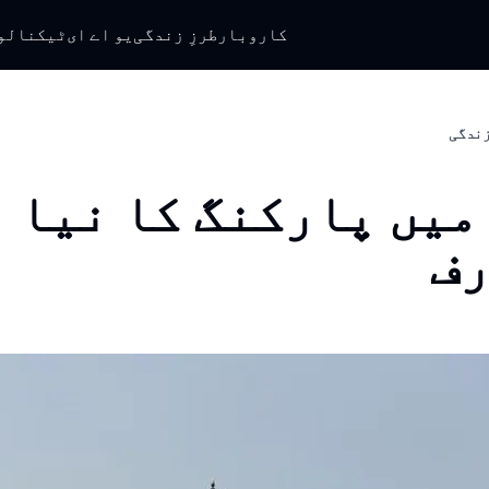
کاروبار
طرزِ زندگی
یو اے ای
ٹیکنالو
 زندگی
میں پارکنگ کا نیا 
ف