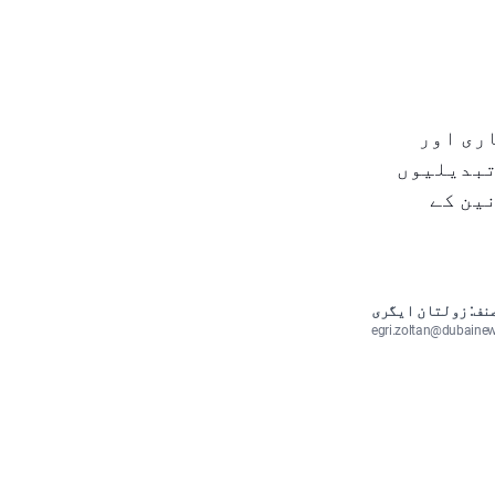
دید کاری اور
تبدیلیوں
ین کے
نف: زولتان ایگری
egri.zoltan@dubaine