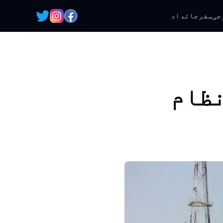
جی
سفر
جائداد
نظام