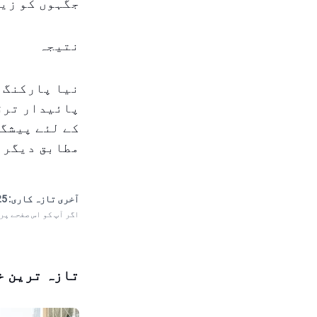
جگہوں کو زی
نتیجہ
پائیدار ترقی
کے لئے پیشگی
مطابق دیگر ا
آخری تازہ کاری:
 15:26
اگر آپ کو اس صفحے پر
تازہ ترین خ