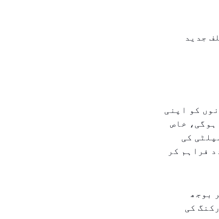
لف جدید
وں کو اپنی
ہوگی، خاص
پلٹی کی
د فراہم کر
 بوجھ
رکنگ کی