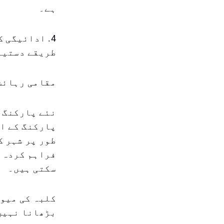
ہے۔
4. ادائیگی 
طریقے دستیا
مقامی رہائشی
نئے پارکنگ ن
پارکنگ کے اخ
طور پر شہر ک
فراہم کردہ م
سکتی ہیں۔
کلبہ کی میون
بڑھانا نہیں 