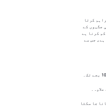
راہم کرتا
 جگہوں کے
کم کرنا ہے
ہے، جس سے
انا جا سکتا