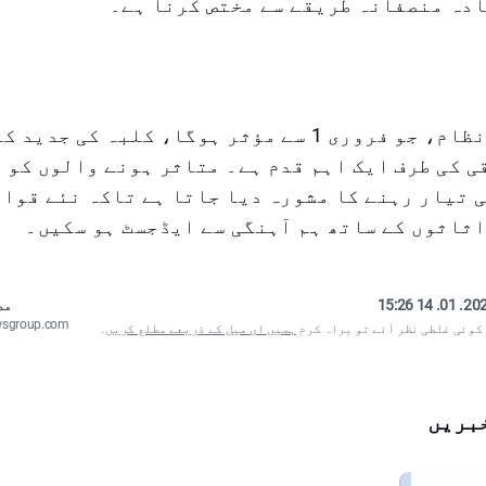
ادہ منصفانہ طریقے سے مختص کرنا ہے۔
نیا پارکنگ نظام، جو فروری 1 سے مؤثر ہوگا، کلبہ کی ج
 کی طرف ایک اہم قدم ہے۔ متاثر ہونے والوں کو 
 تیار رہنے کا مشورہ دیا جاتا ہے تاکہ نئے قوان
ثاثوں کے ساتھ ہم آہنگی سے ایڈجسٹ ہو سکیں۔
2025. 01. 14
مص
wsgroup.com
 کوئی غلطی نظر آئے تو براہ کرم
ہمیں ای میل کے ذریعے مطلع کریں
۔
بریں