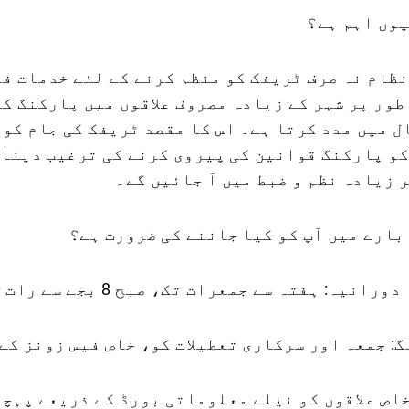
وں اہم ہے؟
ظام نہ صرف ٹریفک کو منظم کرنے کے لئے خدمات ف
طور پر شہر کے زیادہ مصروف علاقوں میں پارکنگ کی
 میں مدد کرتا ہے۔ اس کا مقصد ٹریفک کی جام کو 
و پارکنگ قوانین کی پیروی کرنے کی ترغیب دینا 
 زیادہ نظم و ضبط میں آ جائیں گے۔
بارے میں آپ کو کیا جاننے کی ضرورت ہے؟
 خاص علاقوں کو نیلے معلوماتی بورڈ کے ذریعے پہچ