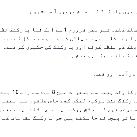
ں پارکنگ کا نظام فروری 1 سے شروع
شارجہ سے منسلک کلبہ شہر میں فروری 1 سے ایک نیا
ا ہے۔ کلبہ میونسپلٹی کی جانب سے منگل کے روز ا
فک کو منظم کرنے اور پارکنگ کی جگہوں کو عمدہ 
 کے لئے ایک اہم قدم ہے۔
درآمد اور فیس
پارکنگ نظام کا وقت ہف
ارکنگ مفت ہوگی، لیکن کچھ خاص علاقوں میں ہفتے 
میت، فیس کا اطلاق ہوگا۔ یہ خاص علاقے نیلے معل
سانی پہچانے جا سکتے ہیں جو پارکنگ مقامات کے 
ے۔