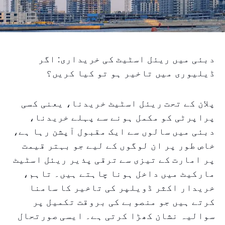
دبئی میں ریئل اسٹیٹ کی خریداری: اگر
ڈیلیوری میں تاخیر ہو تو کیا کریں؟
پلان کے تحت ریئل اسٹیٹ خریدنا، یعنی کسی
پراپرٹی کو مکمل ہونے سے پہلے خریدنا،
دبئی میں سالوں سے ایک مقبول آپشن رہا ہے،
خاص طور پر ان لوگوں کے لیے جو بہتر قیمت
پر امارت کے تیزی سے ترقی پذیر ریئل اسٹیٹ
مارکیٹ میں داخل ہونا چاہتے ہیں۔ تاہم،
خریدار اکثر ڈویلپر کی تاخیر کا سامنا
کرتے ہیں جو منصوبے کی بروقت تکمیل پر
سوالیہ نشان کھڑا کرتی ہے۔ ایسی صورتحال