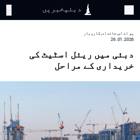
دبئیخبریں
تلاش
یو اے ای, جائداد, کاروبار
2026. 01. 26
دبئی میں ریئل اسٹیٹ کی
خریداری کے مراحل