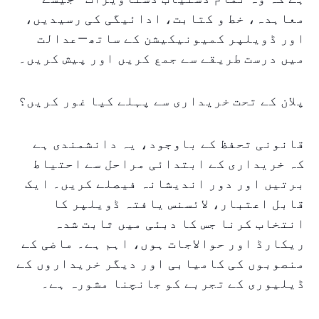
معاہدہ، خط و کتابت، ادائیگی کی رسیدیں،
اور ڈویلپر کمیونیکیشن کے ساتھ—عدالت
میں درست طریقے سے جمع کریں اور پیش کریں۔
پلان کے تحت خریداری سے پہلے کیا غور کریں؟
قانونی تحفظ کے باوجود، یہ دانشمندی ہے
کہ خریداری کے ابتدائی مراحل سے احتیاط
برتیں اور دور اندیشانہ فیصلے کریں۔ ایک
قابل اعتبار، لائسنس یافتہ ڈویلپر کا
انتخاب کرنا جس کا دبئی میں ثابت شدہ
ریکارڈ اور حوالاجات ہوں، اہم ہے۔ ماضی کے
منصوبوں کی کامیابی اور دیگر خریداروں کے
ڈیلیوری کے تجربے کو جانچنا مشورہ ہے۔