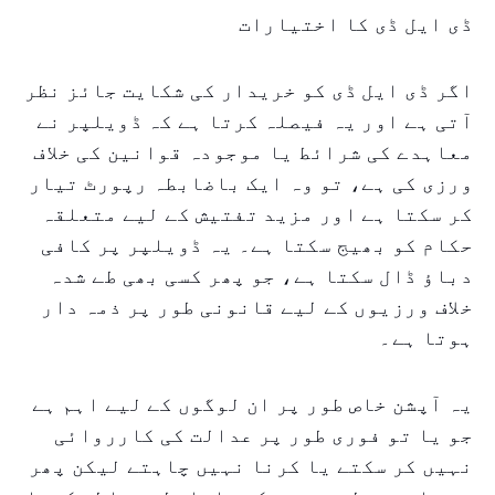
ڈی ایل ڈی کا اختیارات
اگر ڈی ایل ڈی کو خریدار کی شکایت جائز نظر
آتی ہے اور یہ فیصلہ کرتا ہے کہ ڈویلپر نے
معاہدے کی شرائط یا موجودہ قوانین کی خلاف
ورزی کی ہے، تو وہ ایک باضابطہ رپورٹ تیار
کر سکتا ہے اور مزید تفتیش کے لیے متعلقہ
حکام کو بھیج سکتا ہے۔ یہ ڈویلپر پر کافی
دباؤ ڈال سکتا ہے، جو پھر کسی بھی طے شدہ
خلاف ورزیوں کے لیے قانونی طور پر ذمہ دار
ہوتا ہے۔
یہ آپشن خاص طور پر ان لوگوں کے لیے اہم ہے
جو یا تو فوری طور پر عدالت کی کارروائی
نہیں کر سکتے یا کرنا نہیں چاہتے لیکن پھر