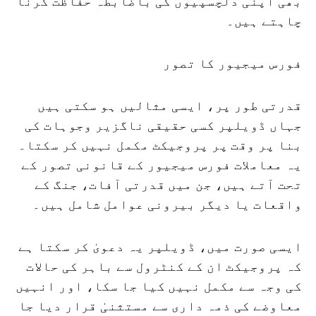
بھی اپنی دلچسپیوں کی باضابطہ حفاظت کرنا
چاہتے ہیں۔
فورس میجیور کا تصور
قدرتی طور پر، ایسی مثالیں ہو سکتی ہیں
جہاں ڈویلپر کسی حقیقی ناگزیر وجوہات کی
بنا پر وقت پر پروجیکٹ مکمل نہیں کر سکتا۔
یہ معاملات فورس میجیور کے قانونی تصور کے
تحت آتے ہیں، جن میں قدرتی آفات، جنگ کے
واقعات یا دیگر بیرونی عوامل شامل ہیں۔
ایسی صورت میں، ڈویلپر یہ دعویٰ کر سکتا ہے
کہ پروجیکٹ ان کے کنٹرول سے باہر کی حالات
کی وجہ سے مکمل نہیں کیا جا سکا، اور انہیں
معاوضے کی ذمہ داری سے مستثنیٰ قرار دیا جا