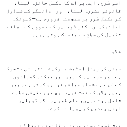
اسی طرح، ایس پی اے کا مکمل جائزہ لینا،
قانونی مشورہ لینا، اور ادائیگی کے شیڈول
کو مکمل طور پر سمجھنا ضروری ہے—کیونکہ
ادائیگیاں اکثر ڈویلپر کے دعووں کے بجائے
تکمیل کی سطح سے منسلک ہوتی ہیں۔
خلاصہ
دبئی کی ریئل اسٹیٹ مارکیٹ انتہائی متحرک
ہے اور سرمایہ کاروں اور ممکنہ گھرانوں
کے لیے بے شمار مواقع فراہم کرتی ہے۔ پھر
بھی، پلان کے تحت خریداری میں حقیقی خطرے
شامل ہوتے ہیں، خاص طور پر اگر ڈویلپر
اپنی وعدوں کو پورا نہ کرے۔
خوش قسمتی سے، خریدار قانونی تحفظ کے