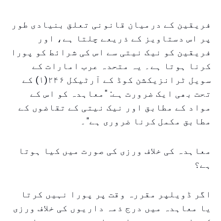
فریقین کے درمیان قانونی تعلق بنیادی طور
پر اس دستاویز کے ذریعے چلتا ہے، اور
فریقین کو نیک نیتی سے اس کی شرائط کو پورا
کرنا ہوتا ہے۔ یہ متحدہ عرب امارات کے
سویل ٹرانزیکشن کوڈ کے آرٹیکل ۲۴۶(۱) کے
تحت بھی ایک ضرورت ہے: "معاہدہ کو اس کے
مواد کے مطابق اور نیک نیتی کے تقاضوں کے
مطابق مکمل کرنا ضروری ہے"۔
معاہدہ کی خلاف ورزی کی صورت میں کیا ہوتا
ہے؟
اگر ڈویلپر مقررہ وقت پر پورا نہیں کرتا
یا معاہدہ میں درج ذمہ داریوں کی خلاف ورزی