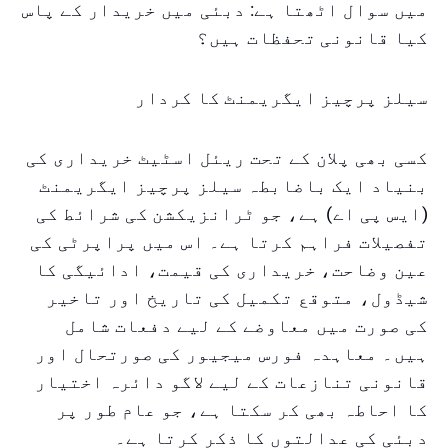
میں سوال اٹھتا ہے: دبئی میں خریدار کے پاس
کیا قانونی تحفظات ہیں؟
سیلز پرچیز ایگریمنٹ کا کردار
کسی بھی پلان کے تحت ریئل اسٹیٹ خریداری کی
بنیاد ایک باضابطہ سیلز پرچیز ایگریمنٹ
(ایس پی اے) ہے، جو ٹرانزیکشن کی شرائط کی
تفصیلات فراہم کرتا ہے۔ اس میں پراپرٹی کی
عین وضاحت، خریداری کی قیمت، ادائیگی کا
شیڈول، متوقع تکمیل کی تاریخ اور تاخیر
کی صورت میں معاوضے کے لیے دفعات شامل
ہیں۔ معاہدہ فورس میجیور کی صورتحال اور
قانونی تنازعات کے لیے لاگو دائرہ اختیار
کا احاطہ بھی کر سکتا ہے، جو عام طور پر
دبئی کی عدالتوں کا ذکر کرتا ہے۔