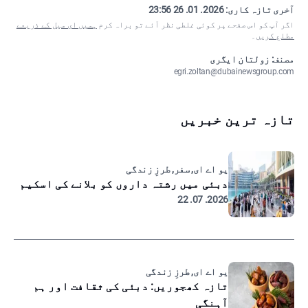
آخری تازہ کاری:
2026. 01. 26 23:56
اگر آپ کو اس صفحے پر کوئی غلطی نظر آئے تو براہ کرم
ہمیں ای میل کے ذریعے
مطلع کریں
۔
مصنف: زولتان ایگری
egri.zoltan@dubainewsgroup.com
تازہ ترین خبریں
یو اے ای, سفر, طرزِ زندگی
دبئی میں رشتہ داروں کو بلانے کی اسکیم
2026. 07. 22
یو اے ای, طرزِ زندگی
تازہ کھجوریں: دبئی کی ثقافت اور ہم
آہنگی