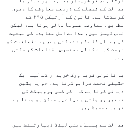
کرتا ہے، تو خریدار معاہدہ پر مبنی یا
عدالت کے فیصلے کے ذریعے معاوضے کا دعویٰ
کر سکتا ہے۔ قانون کے آرٹیکل ۲۹۵ کے
مطابق، معاوضہ عموماً مالی ہوتا ہے، لیکن
خاص کیسز میں، عدالت اصل معاہدہ کی حیثیت
کی بحالی کا حکم دے سکتی ہے، یا نقصانات کو
درست کرنے کے لیے مخصوص اقدامات کر سکتی
ہے۔
یہ قانونی فریم ورک خریدار کے لیے ایک
حقیقی تحفظ فراہم کرتا ہے، جو یہ یقین
دہانی کرتا ہے کہ اگر کسی پروجیکٹ کی
تاخیر ہو جاتی ہے یا غیر ممکن ہو جاتا ہے
تو وہ محفوظ ہیں۔
عدالت سے پہلے: دبئی لینڈ ڈیپارٹمنٹ میں