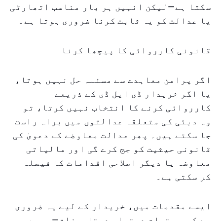
سکتا ہے—لیکن انہیں ہر بار مناسب اتھارٹی
یا عدالت کو یہ ثابت کرنا ضروری ہوتا ہے۔
قانونی کارروائی کا پیچھا کرنا
اگر پرامن معاہدے سے مسئلہ حل نہیں ہوتا،
یا اگر خریدار ڈی ایل ڈی کے ذریعے
کارروائی کرنے کا انتخاب نہیں کرتا، تو
وہ دبئی کی متعلقہ عدالتوں میں براہ راست
جا سکتے ہیں۔ پھر عدالت معاوضے کے دعویٰ کی
قانونی حیثیت کو جج کرے گی اور مالیاتی
معاوضہ یا دیگر اصلاحی اقدامات کا فیصلہ
کر سکتی ہے۔
ایسے مقدمات میں، خریدار کے لیے یہ ضروری
ہے کہ وہ تمام دستیاب دستاویزات—جیسے