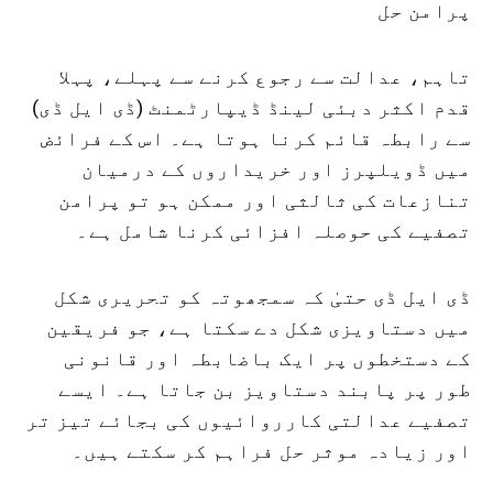
پرامن حل
تاہم، عدالت سے رجوع کرنے سے پہلے، پہلا
قدم اکثر دبئی لینڈ ڈیپارٹمنٹ (ڈی ایل ڈی)
سے رابطہ قائم کرنا ہوتا ہے۔ اس کے فرائض
میں ڈویلپرز اور خریداروں کے درمیان
تنازعات کی ثالثی اور ممکن ہو تو پرامن
تصفیے کی حوصلہ افزائی کرنا شامل ہے۔
ڈی ایل ڈی حتیٰ کہ سمجھوتہ کو تحریری شکل
میں دستاویزی شکل دے سکتا ہے، جو فریقین
کے دستخطوں پر ایک باضابطہ اور قانونی
طور پر پابند دستاویز بن جاتا ہے۔ ایسے
تصفیے عدالتی کارروائیوں کی بجائے تیز تر
اور زیادہ موثر حل فراہم کر سکتے ہیں۔