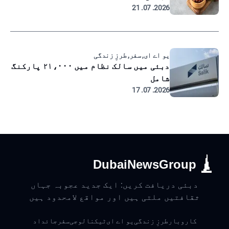
2026. 07. 21
یو اے ای, سفر, طرزِ زندگی
دبئی میں سالک نظام میں ۲۱،۰۰۰ پارکنگ
شامل
2026. 07. 17
DubaiNewsGroup
دبئی دریافت کریں: ایک جدید عجوبہ جہاں
ثقافتیں ملتی ہیں اور مواقع لامحدود ہیں
کاروبار
طرزِ زندگی
یو اے ای
ٹیکنالوجی
سفر
جائداد