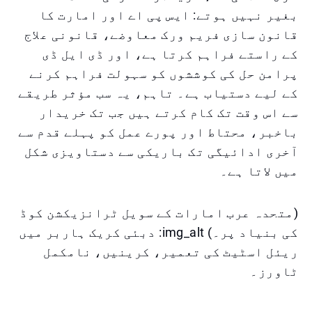
بغیر نہیں ہوتے: ایس پی اے اور امارت کا
قانون سازی فریم ورک معاوضے، قانونی علاج
کے راستے فراہم کرتا ہے، اور ڈی ایل ڈی
پرامن حل کی کوششوں کو سہولت فراہم کرنے
کے لیے دستیاب ہے۔ تاہم، یہ سب مؤثر طریقے
سے اس وقت تک کام کرتے ہیں جب تک خریدار
باخبر، محتاط اور پورے عمل کو پہلے قدم سے
آخری ادائیگی تک باریکی سے دستاویزی شکل
میں لاتا ہے۔
(متحدہ عرب امارات کے سویل ٹرانزیکشن کوڈ
کی بنیاد پر۔) img_alt: دبئی کریک ہاربر میں
ریئل اسٹیٹ کی تعمیر، کرینیں، نامکمل
ٹاورز۔