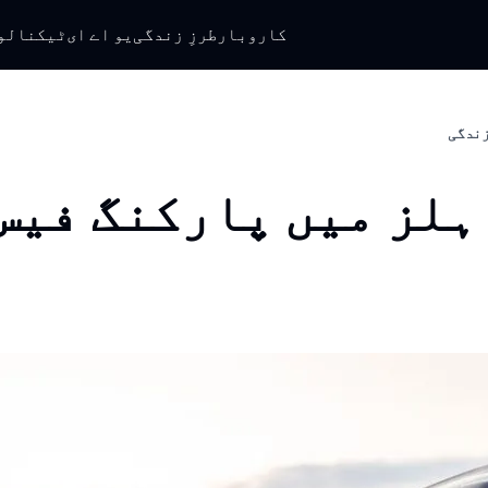
کاروبار
طرزِ زندگی
یو اے ای
ٹیکنالو
 زندگی
ہلز میں پارکنگ فیس