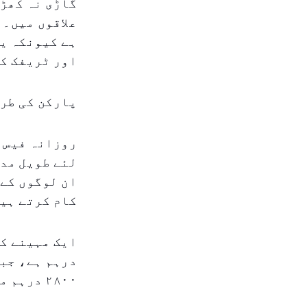
گاڑی نہ کھڑی
علاقوں میں۔ 
ہے کیونکہ یہ
اور ٹریفک کی
پارکن کی طرف
روزانہ فیس ک
لئے طویل مدت
ان لوگوں کے 
کام کرتے ہیں
۲۸۰۰ درہم میں دستیاب ہے۔