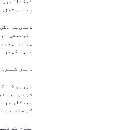
ٹیکنالوجیز م
زیادہ تیزی ا
دبئی کا نقل 
آٹومیشن اور
پر روایتی سا
جدید کیمرہ ن
ذہین کیمرہ ن
ف
کر دی۔ یہ ٹی
خودکار طور پ
کی صلاحیت رک
نظام کے کلید