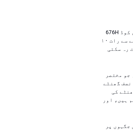
پارکن کے مطابق، دماک ہلز میں قائم کیا گیا نیا پارکنگ زون کوڈ 676H
کے تحت کام کرتا ہے۔ ادا شدہ دورانیہ پیر سے ہفتہ، صبح ۸ بجے سے رات ۱۰
 رہ سکتی
 جو مختصر
 نصف گھنٹے
فیس ۲ درہم ہے، ۱ گھنٹے کا ٤ درہم ہے، جبکہ ۲ گھنٹے کی
ہم ہے۔ ۳ گھنٹے کے لئے سرکاری نرخ ۱۲ درہم ہیں، اور
 جگہوں پر