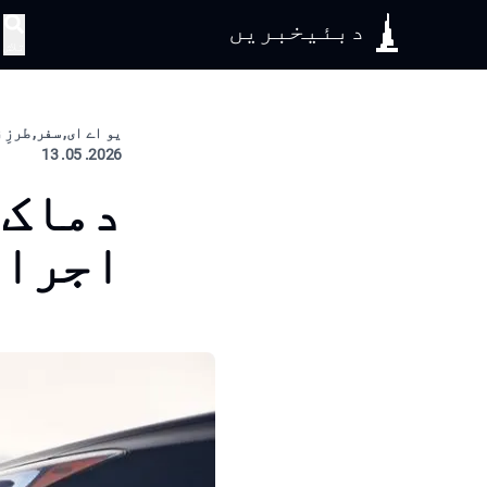
دبئیخبریں
تلاش
یو اے ای, سفر, طرزِ
2026. 05. 13
دماک 
اجرا