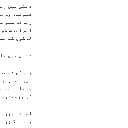
دبئی میں زیا
کیونکہ وہ طو
زیادہ سہولت
اخراجات کو ا
لوگوں کے لیے
دبئی میں جا
کی بڑھوتری 
اضافہ جزوی ط
پارکنگ زونز 