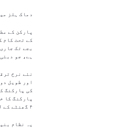
دماک ہلز میں
بجے تک جاری 
ہے، جو دبئی 
نئے نرخ ترقی
اور طویل دور
۴ گھنٹے کے لئے ۱۶ درہم ہیں۔
یہ نظام بنیا