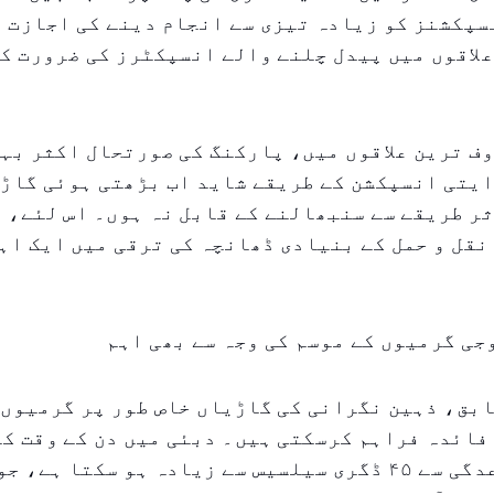
سپکشنز کو زیادہ تیزی سے انجام دینے کی اجازت 
لاقوں میں پیدل چلنے والے انسپکٹرز کی ضرورت کو
ف ترین علاقوں میں، پارکنگ کی صورتحال اکثر بہ
ایتی انسپکشن کے طریقے شاید اب بڑھتی ہوئی گاڑ
ر طریقے سے سنبھالنے کے قابل نہ ہوں۔ اس لئے، 
نقل و حمل کے بنیادی ڈھانچہ کی ترقی میں ایک اہ
ی گرمیوں کے موسم کی وجہ سے بھی اہم
بق، ذہین نگرانی کی گاڑیاں خاص طور پر گرمیوں 
فائدہ فراہم کرسکتی ہیں۔ دبئی میں دن کے وقت کے
حرارت باقاعدگی سے ۴۵ ڈگری سیلسیس سے زیادہ ہو سکتا ہے