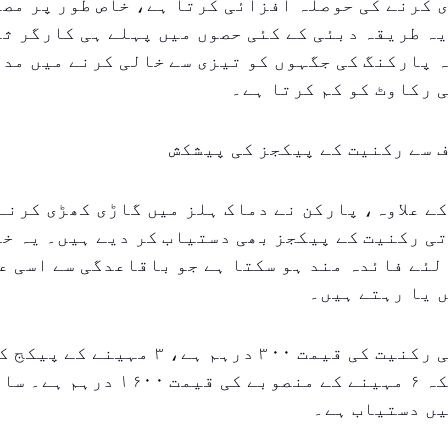
 کرنے کی حوصلہ افزائی کرتا ہے، خاص طور پر مص
یہ طریقہ دبئی کے کئی حصوں میں پہلے ہی کارگر ثا
 پارکنگ کی جگہوں کو تیزی سے خالی کرنے میں مدد
 رکاوٹ کو کم کرتا ہے۔
 سے رکنیت کے پیکجز کی پیشکش
ے علاوہ، پارکن نے دماک ہلز میں گاڑی کھڑی کرنے
ی رکنیت کے پیکجز بھی دستیاب کر دیے ہیں۔ یہ خا
لئے فائدہ مند ہو سکتا ہے جو باقاعدگی سے اسی عل
 یا رہتے ہیں۔
درہم ہے، جبکہ ۶ مہینے کے منصوبے کی قیم