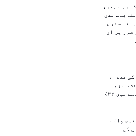
ر رہے ہیں،
مقابلے میں
ہانہ سفری
طور پر ان
۔
نوں کی تعداد
میں نمایاں اضافہ ہوا۔ امسالہ پہلے تین مہینوں میں ۷۵۴،۰۰۰ سے زیادہ
جرمانے جاری کیے گئے، جو پچھلے سال کے اسی دورانیہ کے مقابلے میں ۳۲٪
فیس والے
ی کی