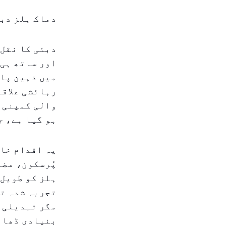
دماک ہلز دبئ
دبئی کا نقل 
اور ساتھ ہی 
میں ذہین پار
رہائشی علاقہ
والی کمپنی پ
ہو گیا ہے، ج
یہ اقدام خاص
پُرسکون، مضا
ہلز کو طویل 
تجربہ شدہ تھ
مگر تبدیلی و
بنیادی ڈھانچ