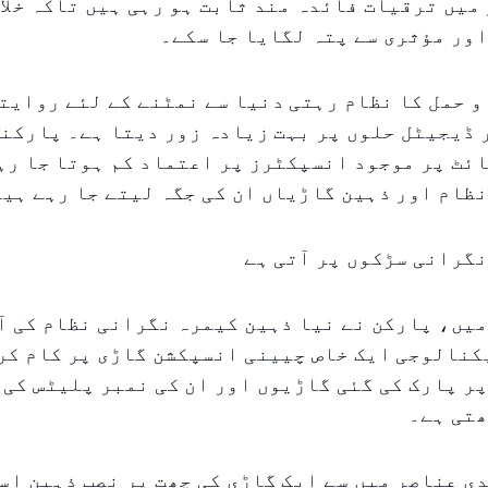
یں ترقیات فائدہ مند ثابت ہو رہی ہیں تاکہ خلا
ور مؤثری سے پتہ لگایا جا سکے۔
و حمل کا نظام رہتی دنیا سے نمٹنے کے لئے روایت
 ڈیجیٹل حلوں پر بہت زیادہ زور دیتا ہے۔ پارکن
ئٹ پر موجود انسپکٹرز پر اعتماد کم ہوتا جا رہ
ظام اور ذہین گاڑیاں ان کی جگہ لیتے جا رہے ہی
گرانی سڑکوں پر آتی ہے
روری ۲۰۲۶ میں، پارکن نے نیا ذہین کیمرہ نگرانی نظام ک
کنالوجی ایک خاص چیینی انسپکشن گاڑی پر کام کر
ر پارک کی گئی گاڑیوں اور ان کی نمبر پلیٹس کی 
ھتی ہے۔
ی عناصر میں سے ایک گاڑی کی چھت پر نصب ذہین اس