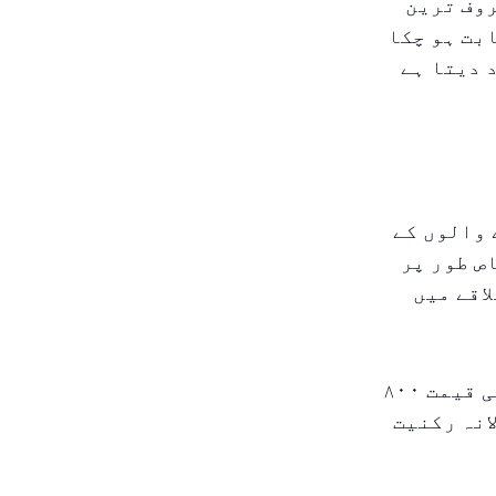
روف ترین
بت ہو چکا
 دیتا ہے
 والوں کے
ص طور پر
اقے میں
ایک مہینے کی رکنیت کی قیمت ۳۰۰ درہم ہے، ۳ مہینے کے پیکج کی قیمت ۸۰۰
ت ۱۶۰۰ درہم ہے۔ سالانہ رکنیت