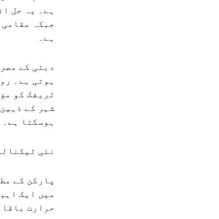
ہے۔ یہ حل ان
جبکہ مقامی ع
ہے۔
دبئی کے مصرو
ہوتی ہے۔ رو
ٹریفک کو مؤث
شہر کے ذہین 
ہوسکتا ہے۔
نئی ٹیکنالوج
پارکن کے مطا
میں ایک اہم 