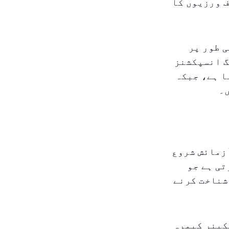
ف ورزیوں کا
ی طور پر
گ انسپکشنز
ا ہے، جبکہ
ں۔
ی آزمائش شروع
تی ہے جو
شناخت کرنے
کینر کیمرہ