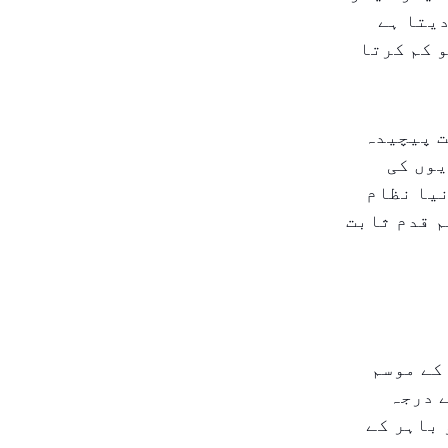
دیتا ہے
 کم کرتا
ت پیچیدہ
یوں کی
نیا نظام
م قدم ثابت
کے موسم
 درجہ
، جو باہر کے