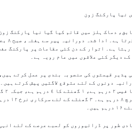
 نیا پارکنگ زون
رہتا ہے۔ اتوار کے دن کئی مقامات پر پارکنگ مفت
کے دیگر کئی علاقوں میں عام رویہ ہے۔
 پذیر قیمتوں کی منصوبہ بندی پر عمل کرتے ہیں،
انیہ دونوں کے لئے متوقع لاگتیں پیش کرتے ہیں۔
کی پارکنگ کا 
پارکنگ کا خرچ ٨ در
دی طور پر ڈرائیوروں کو لمبے عرصے کے لئے انہی