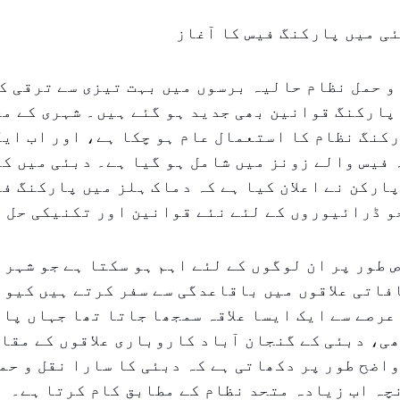
ی میں پارکنگ فیس کا آغاز
و حمل نظام حالیہ برسوں میں بہت تیزی سے ترقی ک
پارکنگ قوانین بھی جدید ہو گئے ہیں۔ شہری کے مخ
کنگ نظام کا استعمال عام ہو چکا ہے، اور اب ایک
 فیس والے زونز میں شامل ہو گیا ہے۔ دبئی میں ک
ارکن نے اعلان کیا ہے کہ دماک ہلز میں پارکنگ فی
و ڈرائیوروں کے لئے نئے قوانین اور تکنیکی حل ل
 طور پر ان لوگوں کے لئے اہم ہو سکتا ہے جو شہر 
فاتی علاقوں میں باقاعدگی سے سفر کرتے ہیں کیون
عرصے سے ایک ایسا علاقہ سمجھا جاتا تھا جہاں پا
ی، دبئی کے گنجان آباد کاروباری علاقوں کے مقا
اضح طور پر دکھاتی ہے کہ دبئی کا سارا نقل و حم
ہ اب زیادہ متحد نظام کے مطابق کام کرتا ہے۔