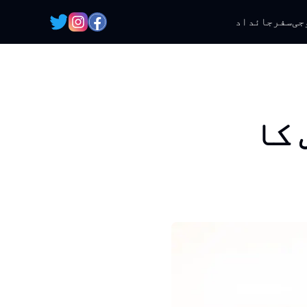
جی
سفر
جائداد
 کا