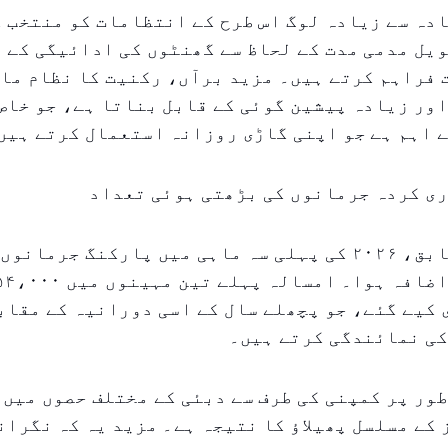
دہ سے زیادہ لوگ اس طرح کے انتظامات کو منتخب ک
یل مدمی مدت کے لحاظ سے گھنٹوں کی ادائیگی کے 
 فراہم کرتے ہیں۔ مزید برآں، رکنیت کا نظام ما
ور زیادہ پیشین گوئی کے قابل بناتا ہے، جو خاص 
 اہم ہے جو اپنی گاڑی روزانہ استعمال کرتے ہیں
ری کردہ جرمانوں کی بڑھتی ہوئی تعداد
پارکن کے مطابق، ۲۰۲۶ کی پہلی سہ ماہی میں پارکنگ جرما
کی نمائندگی کرتے ہیں۔
ور پر کمپنی کی طرف سے دبئی کے مختلف حصوں میں 
کے مسلسل پھیلاؤ کا نتیجہ ہے۔ مزید یہ کہ نگران