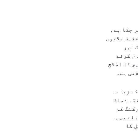
ر چکا ہے،
تلف علاقوں
 اور
ام کرنے
س کا اطلاق
اتی ہے۔
کے زیادہ
کہ دماک
رکنگ کم
بلے میں۔
ل کا