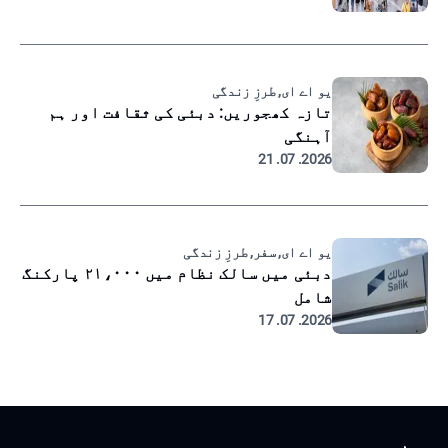
یو اے ای, طرزِ زندگی
تازہ کھجوریں: دبئی کی ثقافت اور ہم
آہنگی
2026. 07. 21
یو اے ای, سفر, طرزِ زندگی
دبئی میں سالک نظام میں ۲۱،۰۰۰ پارکنگ
شامل
2026. 07. 17