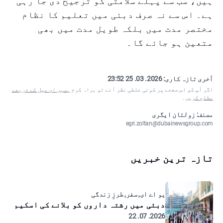
ہیں، سب سے پہلے سلامتی کو ترجیح دی جا رہی
ہے۔ اس سے نہ صرف دبئی میں تعلیم کا نظام
مختصر مدت میں بلکہ طویل مدت میں بھی
متعین ہو جائے گا۔
آخری تازہ کاری:
2026. 03. 25 23:52
اگر آپ کو اس صفحے پر کوئی غلطی نظر آئے تو براہ کرم
ہمیں ای میل کے ذریعے
مطلع کریں
۔
مصنف: زولتان ایگری
egri.zoltan@dubainewsgroup.com
تازہ ترین خبریں
یو اے ای, سفر, طرزِ زندگی
دبئی میں رشتہ داروں کو بلانے کی اسکیم
2026. 07. 22