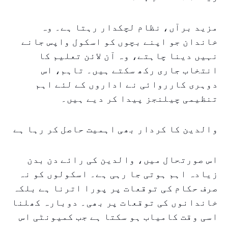
مزید برآں، نظام لچکدار رہتا ہے۔ وہ
خاندان جو اپنے بچوں کو اسکول واپس جانے
نہیں دینا چاہتے، وہ آن لائن تعلیم کا
انتخاب جاری رکھ سکتے ہیں۔ تاہم، اس
دوہری کارروائی نے اداروں کے لئے اہم
تنظیمی چیلنجز پیدا کر دیے ہیں۔
والدین کا کردار بھی اہمیت حاصل کر رہا ہے
اس صورتحال میں، والدین کی رائے دن بدن
زیادہ اہم ہوتی جا رہی ہے۔ اسکولوں کو نہ
صرف حکام کی توقعات پر پورا اترنا ہے بلکہ
خاندانوں کی توقعات پر بھی۔ دوبارہ کھلنا
اسی وقت کامیاب ہو سکتا ہے جب کمیونٹی اس