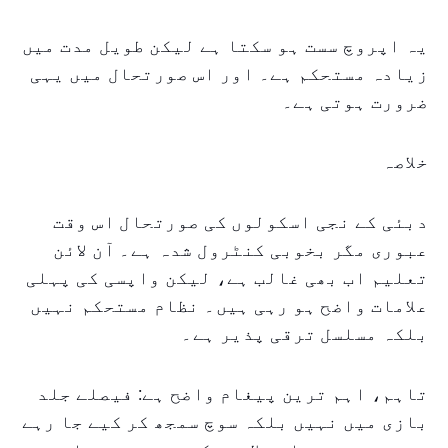
یہ اپروچ سست ہو سکتا ہے لیکن طویل مدت میں
زیادہ مستحکم ہے۔ اور اس صورتحال میں یہی
ضرورت ہوتی ہے۔
خلاصہ
دبئی کے نجی اسکولوں کی صورتحال اس وقت
عبوری مگر بخوبی کنٹرول شدہ ہے۔ آن لائن
تعلیم اب بھی غالب ہے، لیکن واپسی کی پہلی
علامات واضح ہو رہی ہیں۔ نظام مستحکم نہیں
بلکہ مسلسل ترقی پذیر ہے۔
تاہم، اہم ترین پیغام واضح ہے: فیصلے جلد
بازی میں نہیں بلکہ سوچ سمجھ کر کیے جا رہے