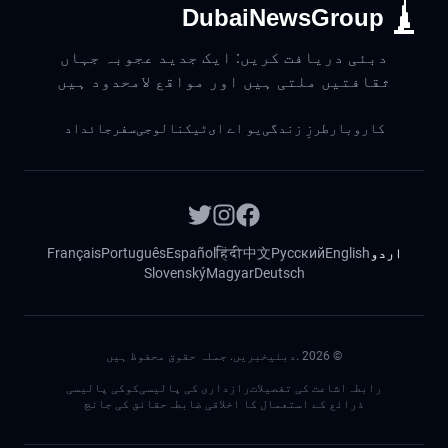
DubaiNewsGroup
دبئی دریافت کریں: ایک جدید عجوبہ جہاں
ثقافتیں ملتی ہیں اور مواقع لامحدود ہیں
کاروبار
طرزِ زندگی
یو اے ای
ٹیکنالوجی
سفر
جائداد
اردو
English
Русский
中文
हिंदी
Español
Português
Français
Slovenský
Magyar
Deutsch
©
2026
.دبئیخبریں. جملہ حقوق محفوظ ہیں
رابطہ
اشاعت کی تفصیلات
رازداری کی پالیسی
کوکی پالیسی
ذرائع کے استعمال کا اخلاقی ضابطہ
حقائق کی جانچ