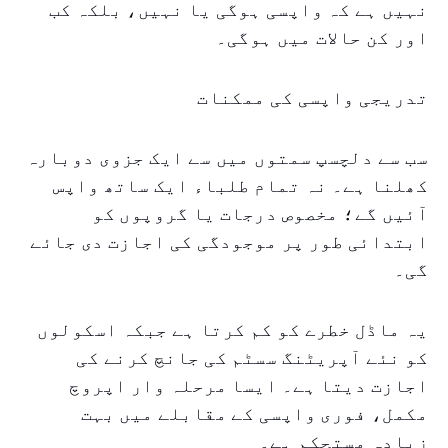
نہیں ہے کہ واپسی ہوگی یا نہیں، بلکہ کب
اور کن حالات میں ہوگی۔
تدریجی واپسی کی ممکنات
سب سے دلچسپ سمتوں میں سے ایک جزوی دوبارہ
کھلنا ہے۔ نہ تمام طلباء ایک ساتھ واپس
آئیں گے؛ مخصوص درجات یا گروپوں کو
ابتدائی طور پر موجودگی کی اجازت دی جائے
گی۔
یہ ماڈل خطرے کو کم کرتا ہے جبکہ اسکولوں
کو نئے آپریٹنگ سسٹم کی جانچ کرنے کی
اجازت دیتا ہے۔ ایسا مرحلہ وار اپروچ
مکمل، فوری واپسی کے مقابلے میں بہت
زیادہ مستحکم ہے۔