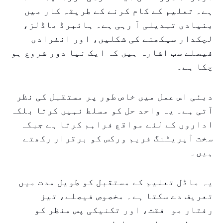
ہے۔ تعلیم کے کام کرنے کے طریقہ کار میں
بنیادی تبدیلی آ رہی ہے۔ ہائبرڈ ماڈلز،
لچکدار سیکھنے کی شکلیں، اور انفرادی
فیصلے سب اشارہ ہیں کہ ایک نیا دور شروع ہو
چکا ہے۔
دبئی اس عمل میں خاص طور پر مستقبل کی نظر
آتی ہے۔ یہ واحد حل کو مسلط نہیں کرتا بلکہ
اداروں کے لئے مواقع فراہم کرتا ہے جبکہ
سخت آپریٹنگ فریم ورکس کو برقرار رکھتے
ہیں۔
یہ ماڈل تعلیم کے مستقبل کو طویل مدت میں
تعریف دے سکتا ہے۔ مخصوص فیصلے، تیز
رفتار موافقت، اور تکنیکی پس منظر کو