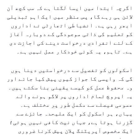
اگرچہ ابتدا میں ایسا لگتا ہے کہ سب کچھ آن
لائن ہی رہے گا، پس منظر میں ایک اہم تبدیلی
ابھر رہی ہے۔ انضباطی اتھارٹی نے اداروں
کو تعلیم کی ذاتی موجودگی کے دوبارہ آغاز
کے لئے انفرادی درخواست دینے کی اجازت دی
ہے۔ تاہم، یہ کوئی خودکار عمل نہیں ہے۔
اسکولوں کو تفصیل سے درخواستیں دینا ہوں
گی کہ واپسی کا جواز کیوں پیش کیا جائے اور
وہ محفوظ عمل کو کیسے یقینی بنا سکتے ہیں۔
یہ اپروچ تمام اداروں پر لاگو ہونے والے
عمومی فیصلے سے مکمل طور پر مختلف ہے۔
یہاں، ہر اسکول کو ایک علیحدہ جائزے سے
گزرنا ہوتا ہے، جہاں نیت کافی نہیں ہوتی؛
ایک مخصوص آپریٹنگ پلان پیش کرنا ضروری