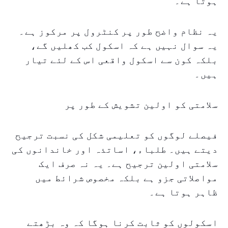
ہوتا ہے۔
یہ نظام واضح طور پر کنٹرول پر مرکوز ہے۔
یہ سوال نہیں ہے کہ اسکول کب کھلیں گے،
بلکہ کون سے اسکول واقعی اس کے لئے تیار
ہیں۔
سلامتی کو اولین تشویش کے طور پر
فیصلے لوگوں کو تعلیمی شکل کی نسبت ترجیح
دیتے ہیں۔ طلباء، اساتذہ اور خاندانوں کی
سلامتی اولین ترجیح ہے۔ یہ نہ صرف ایک
مواصلاتی جزو ہے بلکہ مخصوص شرائط میں
ظاہر ہوتا ہے۔
اسکولوں کو ثابت کرنا ہوگا کہ وہ بڑھتے