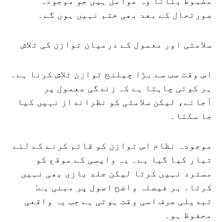
مضبوط بنانا وہ عوامل ہیں جو موجودہ
صورتحال کے بعد بھی ختم نہیں ہوں گے۔
سلامتی اور معمول کے درمیان توازن کی تلاش
اس وقت سب سے بڑا چیلنج توازن تلاش کرنا ہے۔
ہر کوئی چاہتا ہے کہ زندگی معمول پر
آجائے، لیکن سلامتی کو نظرانداز نہیں کیا
جا سکتا۔
موجودہ نظام اس توازن کو قائم کرنے کے لئے
تیار کیا گیا ہے۔ یہ واپسی کے موقع کو
مسترد نہیں کرتا لیکن جلد بازی بھی نہیں
کرتا۔ ہر فیصلہ واضح اصول پر مبنی ہے:
تبدیلی صرف اسی وقت ہوتی ہے جب یہ واقعی
محفوظ ہو۔