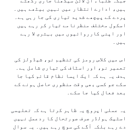
جبکہ طلباء آن لائن سیکھنا جاری رکھتے
ہیں، ادارے انتظار میں نہیں بیٹھے ہیں۔
پردے کے پیچھے شدید تیاری کی جا رہی ہے۔
اسکول مختلف منظرنامے تیار کر رہے ہیں
اور اپنی کارروائیوں میں بہتری لا رہے
ہیں۔
اس میں کلاس رومز کی تنظیم نو، شیڈولز کی
تعمیر نو، اور اسٹاف کی تیاری شامل ہے۔
ہدف یہ ہے کہ ایک ایسا نظام قائم کیا جا
سکے جو کسی بھی وقت منظوری حاصل ہونے کے
بعد فعال کیا جا سکے۔
یہ عملی اپروچ یہ ظاہر کرتا ہے کہ تعلیمی
اسٹیک ہولڈر صرف صورتحال کا ردعمل نہیں
دے رہے بلکہ آگے کی سوچ رہے ہیں۔ یہ سوال