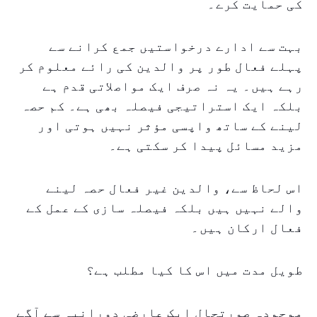
کی حمایت کرے۔
بہت سے ادارے درخواستیں جمع کرانے سے
پہلے فعال طور پر والدین کی رائے معلوم کر
رہے ہیں۔ یہ نہ صرف ایک مواصلاتی قدم ہے
بلکہ ایک استراتیجی فیصلہ بھی ہے۔ کم حصہ
لینے کے ساتھ واپسی مؤثر نہیں ہوتی اور
مزید مسائل پیدا کر سکتی ہے۔
اس لحاظ سے، والدین غیر فعال حصہ لینے
والے نہیں ہیں بلکہ فیصلہ سازی کے عمل کے
فعال ارکان ہیں۔
طویل مدت میں اس کا کیا مطلب ہے؟
موجودہ صورتحال ایک عارضی دورانیہ سے آگے