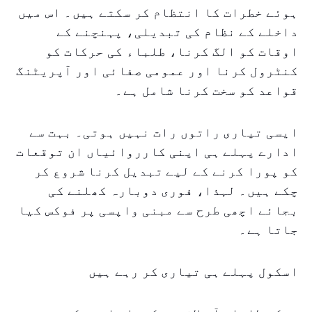
ہوئے خطرات کا انتظام کر سکتے ہیں۔ اس میں
داخلے کے نظام کی تبدیلی، پہنچنے کے
اوقات کو الگ کرنا، طلباء کی حرکات کو
کنٹرول کرنا اور عمومی صفائی اور آپریٹنگ
قواعد کو سخت کرنا شامل ہے۔
ایسی تیاری راتوں رات نہیں ہوتی۔ بہت سے
ادارے پہلے ہی اپنی کارروائیاں ان توقعات
کو پورا کرنے کے لیے تبدیل کرنا شروع کر
چکے ہیں۔ لہذا، فوری دوبارہ کھلنے کی
بجائے اچھی طرح سے مبنی واپسی پر فوکس کیا
جاتا ہے۔
اسکول پہلے ہی تیاری کر رہے ہیں