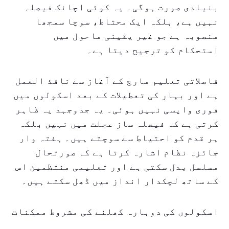
بنیادی صورت ہوگی۔ یہ کوئی اچانک فیصلہ
نہیں ہے، بلکہ ایک محتاط، سوچا سمجھا
منصوبہ ہے جو غیر یقینی ماحول میں
استحکام کو ترجیح دیتا ہے۔
فاصلاتی تعلیم مارچ کے آغاز سے نافذ العمل
ہے اور بہار کی تعطیلات کے بعد اسکولوں میں
فوری واپسی نہیں ہوئی۔ یہ جدوجہد یہ ظاہر
کرتی ہے کہ فیصلہ ساز عجلت میں نہیں بلکہ
ہر قدم کو احتیاط سے سوچتے ہیں۔ ہفتہ وار
جائزہ نظام اشارہ کرتا ہے کہ صورتحال
مسلسل بدل سکتی ہے اور تعلیمی منتظمین اس
کے ساتھ لچکدار انداز میں ڈھل سکتے ہیں۔
اسکولوں کی دوبارہ کھلنے کی مشروط ممکنات