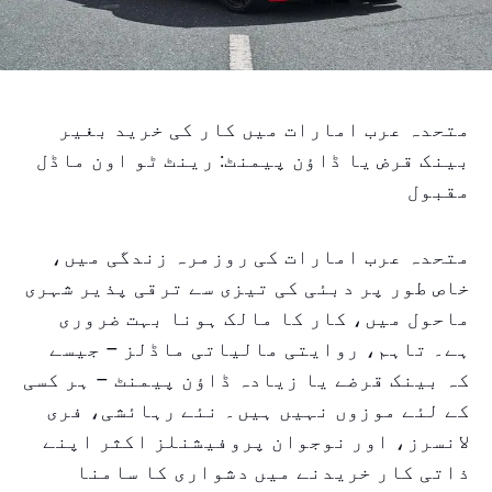
متحدہ عرب امارات میں کار کی خرید بغیر
بینک قرض یا ڈاؤن پیمنٹ: رینٹ ٹو اون ماڈل
مقبول
متحدہ عرب امارات کی روزمرہ زندگی میں،
خاص طور پر دبئی کی تیزی سے ترقی پذیر شہری
ماحول میں، کار کا مالک ہونا بہت ضروری
ہے۔ تاہم، روایتی مالیاتی ماڈلز – جیسے
کہ بینک قرضے یا زیادہ ڈاؤن پیمنٹ – ہر کسی
کے لئے موزوں نہیں ہیں۔ نئے رہائشی، فری
لانسرز، اور نوجوان پروفیشنلز اکثر اپنے
ذاتی کار خریدنے میں دشواری کا سامنا