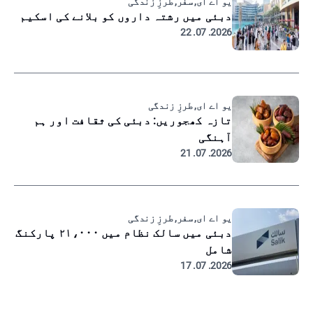
یو اے ای, سفر, طرزِ زندگی
دبئی میں رشتہ داروں کو بلانے کی اسکیم
2026. 07. 22
یو اے ای, طرزِ زندگی
تازہ کھجوریں: دبئی کی ثقافت اور ہم
آہنگی
2026. 07. 21
یو اے ای, سفر, طرزِ زندگی
دبئی میں سالک نظام میں ۲۱،۰۰۰ پارکنگ
شامل
2026. 07. 17