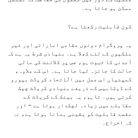
ممکن ہو جاتا ہے۔
کون قابلیت رکھتا ہے؟
یہ پروگرام دونوں مقامی اماراتی اور غیر
ملکیوں کے لئے کھلا ہے۔ بنیادی شرط یہ ہے کہ
آمدنی کا ثبوت ہو، جس پر کلائنٹ کی مالی
حالت کا جائزہ لیا جاتا ہے۔ اس کے علاوہ،
کمپنیاں اس عمل میں الْاِتحاد کریڈٹ بیورو
کے ڈیٹابیس کے ذریعے بنیادی کریڈٹ چیک
کرتی ہیں۔ تاہم، یہ بینک کے کریڈٹ کے
مقابلے میں زیادہ لچکدار ہوتا ہے – اور
مقصد قابلیت کو یقینی بنانا ہوتا ہے، نہ
کہ اخراج۔