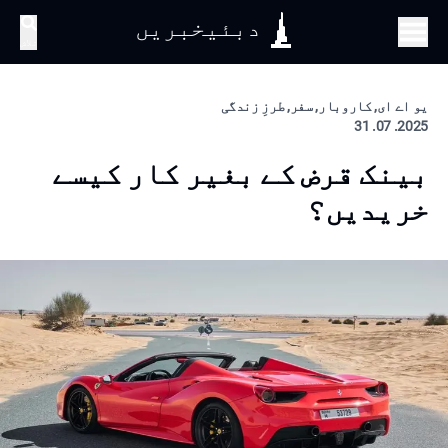
دبئیخبریں
تلاش
یو اے ای, کاروبار, سفر, طرزِ زندگی
2025. 07. 31
بینک قرض کے بغیر کار کیسے
خریدیں؟