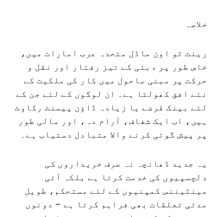
خلاصہ
رینٹ ٹو اون ماڈل متحدہ عرب امارات میں،
خاص طور پر دبئی کے تیز رفتار اور نقل و
حرکت پر مبنی ماحول میں کار کی ملکیت کے
نئے افق کھولتا ہے۔ ان لوگوں کے لئے جن کے
لئے بینک قرضے یا زیادہ ڈاؤن پیمنٹ رکاوٹ
ہیں، اب ایک شفاف، آرام دہ، اور مالی طور
پر پیش گوئی کرنے والا متبادل دستیاب ہے۔
یہ جدید ڈھانچہ نہ صرف خریداروں کی
دلچسپیوں کی خدمت کرتا ہے بلکہ آئی
مینٹیننس کمپنیوں کے لئے مستحکم، طویل
مدتی تعلقات بھی فراہم کرتا ہے – دونوں