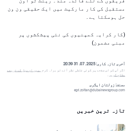
فریقوں کے لئے فائدہ مند۔ رینٹ ٹو اون
مستقبل کی کار مارکیٹ میں ایک حقیقی ون ون
حل ہوسکتا ہے۔
(کار کرایہ کمپنیوں کی نئی پیشکشوں پر
مبنی مضمون)
آخری تازہ کاری:
2025. 07. 31 20:39
اگر آپ کو اس صفحے پر کوئی غلطی نظر آئے تو براہ کرم
ہمیں ای میل کے ذریعے
مطلع کریں
۔
مصنف: زولتان ایگری
egri.zoltan@dubainewsgroup.com
تازہ ترین خبریں