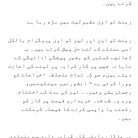
کرتے ہیں۔
رینٹ ٹو اون مقبولیت میں بڑھ رہا ہے
رینٹ ٹو اون اور لیز ٹو اون پروگرام بالکل
اسی مسئلے کے لئے حل پیش کرتے ہیں۔ یہ
ڈھانچے کسٹمر کو بغیر پیشگی ادائیگی کے
ماہانہ فیس پر کار کرایہ پر لینے کی اجازت
دیتے ہیں، جو کہ تمام متعلقہ اخراجات کو
پورا کرتی ہے – انشورنس، مینٹیننس،
رجسٹریشن وغیرہ۔ لیز کی مدت کے اختتام
پر، وہ طے شدہ خریداری قیمت پر کار کو
رکھنے یا واپسی کرنے کا فیصلہ کرسکتے
ہیں۔
یہ ماڈل روایتی کار کرایہ داری سے بنیادی