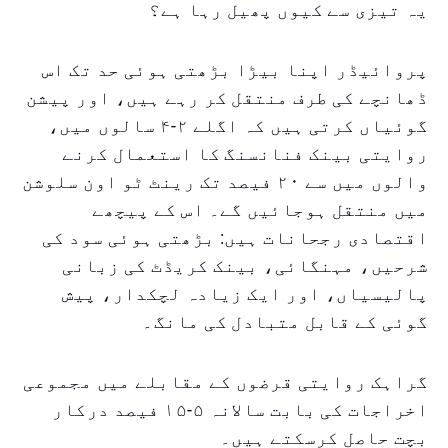
یہ تیزی سے کیوں پھیل رہا ہے؟
پروائیڈر اپنا بیڑا بڑھتی ہوئی حد تک اس
ڈھانچے کی طرف منتقل کر رہے ہیں، اور پیشن
گوئیاں کرتی ہیں کہ اگلے ۲-۴ سالوں میں،
روایتی بینک فنانسنگ کا استعمال کرنے
والوں میں سے ۲۰ فیصد تک رینٹ ٹو اون سلوشن
میں منتقل ہوجائیں گے۔ اس کے پیچھے
اقتصادی رجحانات ہیں: بڑھتی ہوئی سود کی
شرحیں، مہنگائی، بینک کریڈٹ کی زبانی
پالیسیاں، اور ایک زیادہ لچکدار، پیش
گوئی کے قابل متبادل کی مانگ۔
گراہک روایتی قرضوں کے مقابلے میں مجموعی
اخراجات کی بابت سالانہ ۵-۱۵ فیصد درکار
بچت حاصل کرسکتے ہیں۔