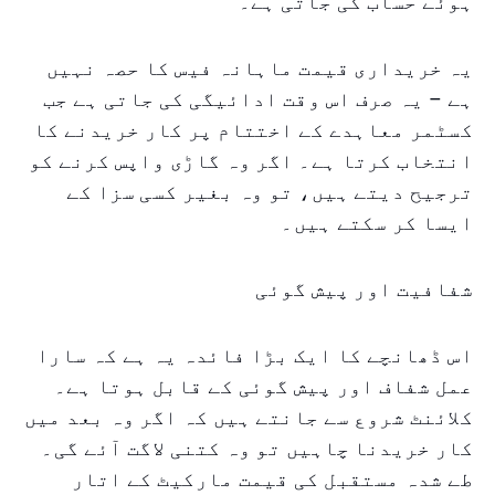
ہوئے حساب کی جاتی ہے۔
یہ خریداری قیمت ماہانہ فیس کا حصہ نہیں
ہے – یہ صرف اس وقت ادائیگی کی جاتی ہے جب
کسٹمر معاہدے کے اختتام پر کار خریدنے کا
انتخاب کرتا ہے۔ اگر وہ گاڑی واپس کرنے کو
ترجیح دیتے ہیں، تو وہ بغیر کسی سزا کے
ایسا کر سکتے ہیں۔
شفافیت اور پیش گوئی
اس ڈھانچے کا ایک بڑا فائدہ یہ ہے کہ سارا
عمل شفاف اور پیش گوئی کے قابل ہوتا ہے۔
کلائنٹ شروع سے جانتے ہیں کہ اگر وہ بعد میں
کار خریدنا چاہیں تو وہ کتنی لاگت آئے گی۔
طے شدہ مستقبل کی قیمت مارکیٹ کے اتار