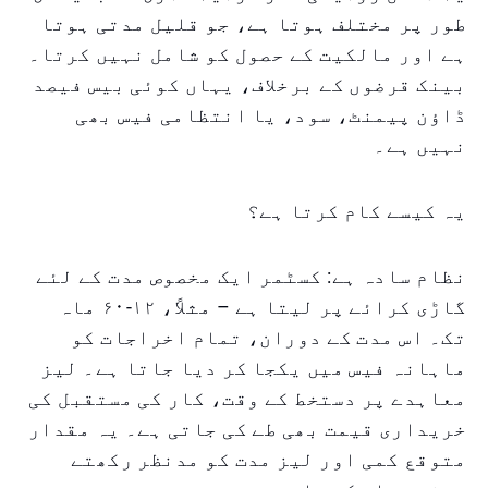
طور پر مختلف ہوتا ہے، جو قلیل مدتی ہوتا
ہے اور مالکیت کے حصول کو شامل نہیں کرتا۔
بینک قرضوں کے برخلاف، یہاں کوئی بیس فیصد
ڈاؤن پیمنٹ، سود، یا انتظامی فیس بھی
نہیں ہے۔
یہ کیسے کام کرتا ہے؟
نظام سادہ ہے: کسٹمر ایک مخصوص مدت کے لئے
گاڑی کرائے پر لیتا ہے – مثلاً، ۱۲-۶۰ ماہ
تک۔ اس مدت کے دوران، تمام اخراجات کو
ماہانہ فیس میں یکجا کر دیا جاتا ہے۔ لیز
معاہدے پر دستخط کے وقت، کار کی مستقبل کی
خریداری قیمت بھی طے کی جاتی ہے۔ یہ مقدار
متوقع کمی اور لیز مدت کو مدنظر رکھتے