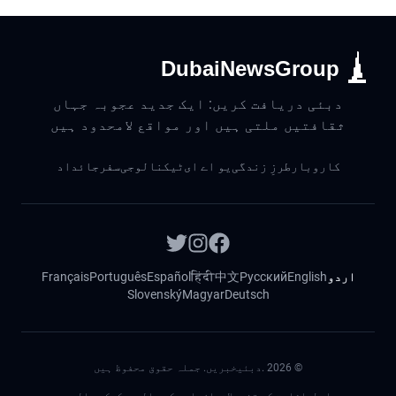
DubaiNewsGroup
دبئی دریافت کریں: ایک جدید عجوبہ جہاں
ثقافتیں ملتی ہیں اور مواقع لامحدود ہیں
کاروبار
طرزِ زندگی
یو اے ای
ٹیکنالوجی
سفر
جائداد
اردو
English
Русский
中文
हिंदी
Español
Português
Français
Slovenský
Magyar
Deutsch
©
2026
.دبئیخبریں. جملہ حقوق محفوظ ہیں