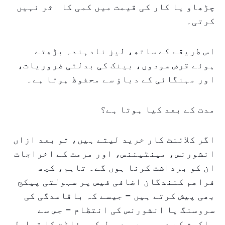
چڑھاو یا کار کی قیمت میں کمی کا اثر نہیں
کرتی۔
اس طریقے کے ساتھ، لیز نادہندہ بڑھتے
ہوئے قرض سودوں، بینک کی بدلتی ضروریات،
اور مہنگائی کے دباؤ سے محفوظ ہوتا ہے۔
مدت کے بعد کیا ہوتا ہے؟
اگر کلائنٹ کار خرید لیتے ہیں، تو بعد ازاں
انشورنس، مینٹیننس، اور مرمت کے اخراجات
ان کو برداشت کرنا ہوں گے۔ تاہم، کچھ
فراهم کنندگان اضافی فیس پر سہولتی پیکج
بھی پیش کرتے ہیں – جیسے کہ باقاعدگی کی
سروسنگ یا انشورنس کی انتظام – جس سے
ملکیت کے دور میں معمول کی حفاظت کا تسلسل