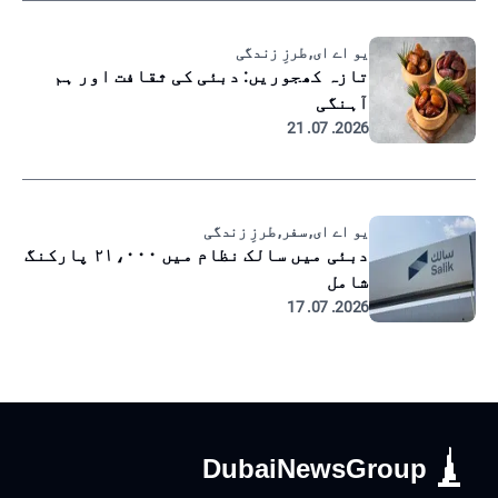
یو اے ای, طرزِ زندگی
تازہ کھجوریں: دبئی کی ثقافت اور ہم
آہنگی
2026. 07. 21
یو اے ای, سفر, طرزِ زندگی
دبئی میں سالک نظام میں ۲۱،۰۰۰ پارکنگ
شامل
2026. 07. 17
DubaiNewsGroup