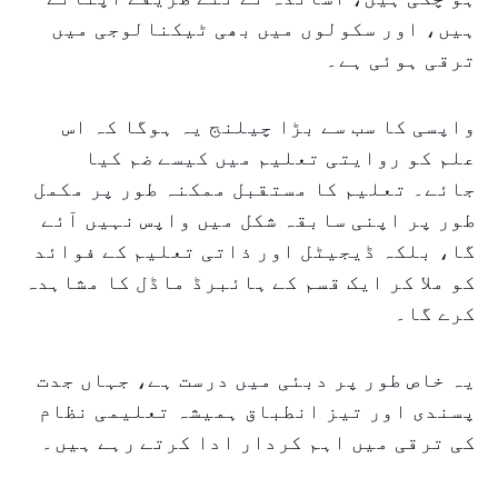
ہیں، اور سکولوں میں بھی ٹیکنالوجی میں
ترقی ہوئی ہے۔
واپسی کا سب سے بڑا چیلنج یہ ہوگا کہ اس
علم کو روایتی تعلیم میں کیسے ضم کیا
جائے۔ تعلیم کا مستقبل ممکنہ طور پر مکمل
طور پر اپنی سابقہ شکل میں واپس نہیں آئے
گا، بلکہ ڈیجیٹل اور ذاتی تعلیم کے فوائد
کو ملا کر ایک قسم کے ہائبرڈ ماڈل کا مشاہدہ
کرے گا۔
یہ خاص طور پر دبئی میں درست ہے، جہاں جدت
پسندی اور تیز انطباق ہمیشہ تعلیمی نظام
کی ترقی میں اہم کردار ادا کرتے رہے ہیں۔