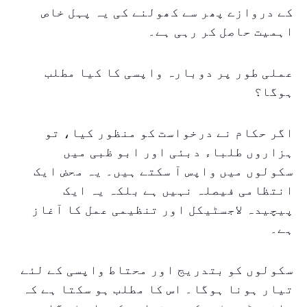
کے دروازے پھر سے کھولنے کی یہ پہل خاص
اہمیت حاصل کر رہی ہے۔
عملی طور پر دوبارہ واپسی کا کیا مطلب
ہوگا؟
اگر حکام نے درخواست کو منظور کیا، تو
ہزاروں طلباء دبئی اور ابو ظبی میں
سکولوں میں واپس آ سکتے ہیں۔ یہ محض ایک
انتظامی فیصلہ نہیں ہے بلکہ یہ ایک
پیچیدہ لاجسٹیکل اور تنظیمی عمل کا آغاز
ہے۔
سکولوں کو بتدریج اور محتاط واپسی کے لئے
تیار ہونا ہوگا۔ اس کا مطلب ہو سکتا ہے کہ