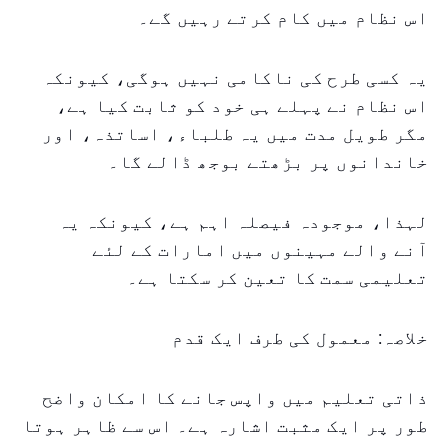
اس نظام میں کام کرتے رہیں گے۔
یہ کسی طرح کی ناکامی نہیں ہوگی، کیونکہ
اس نظام نے پہلے ہی خود کو ثابت کیا ہے،
مگر طویل مدت میں یہ طلباء، اساتذہ، اور
خاندانوں پر بڑھتے بوجھ ڈالے گا۔
لہذا، موجودہ فیصلہ اہم ہے، کیونکہ یہ
آنے والے مہینوں میں امارات کے لئے
تعلیمی سمت کا تعین کر سکتا ہے۔
خلاصہ: معمول کی طرف ایک قدم
ذاتی تعلیم میں واپس جانے کا امکان واضح
طور پر ایک مثبت اشارہ ہے۔ اس سے ظاہر ہوتا