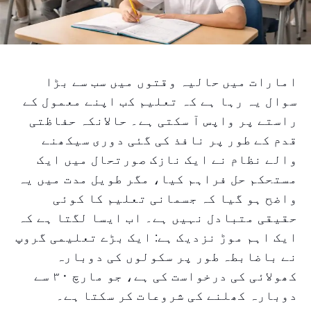
امارات میں حالیہ وقتوں میں سب سے بڑا
سوال یہ رہا ہے کہ تعلیم کب اپنے معمول کے
راستے پر واپس آ سکتی ہے۔ حالانکہ حفاظتی
قدم کے طور پر نافذ کی گئی دوری سیکھنے
والے نظام نے ایک نازک صورتحال میں ایک
مستحکم حل فراہم کیا، مگر طویل مدت میں یہ
واضح ہو گیا کہ جسمانی تعلیم کا کوئی
حقیقی متبادل نہیں ہے۔ اب ایسا لگتا ہے کہ
ایک اہم موڑ نزدیک ہے: ایک بڑے تعلیمی گروپ
نے باضابطہ طور پر سکولوں کی دوبارہ
کھولائی کی درخواست کی ہے، جو مارچ ۳۰ سے
دوبارہ کھلنے کی شروعات کر سکتا ہے۔