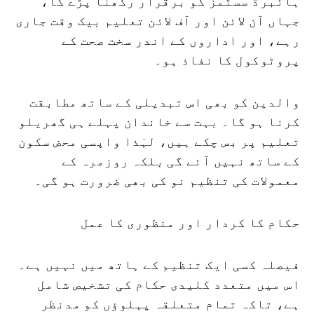
ہائبرڈ سسٹمز کو برقرار رکھنا پڑے گا،
جہاں آن لائن اور آف لائن تعلیم بیک وقت جاری
رہے، اور اداروں کے اندر سخت صحت کے
پروٹوکول کا نفاذ ہو۔
والدین کو بھی اس تبدیلی کے ساتھ مطابقت
کرنا ہو گا۔ بہت سے خاندان پہلے ہی گھریلو
تعلیم پر بس چکے ہیں، لہٰذا واپسی محض سکون
کے ساتھ نہیں آئے گی بلکہ روزمرہ کے
معمولات کی تنظیم نو کی بھی ضرورت ہو گی۔
حکام کا کردار اور منظوری کا عمل
فیصلہ کسی ایک تنظیم کے ہاتھ میں نہیں ہے۔
اس میں متعدد کلیدی حکام کی تشخیص شامل
ہے، تاکہ تمام متعلقہ پہلوؤں کو مدنظر