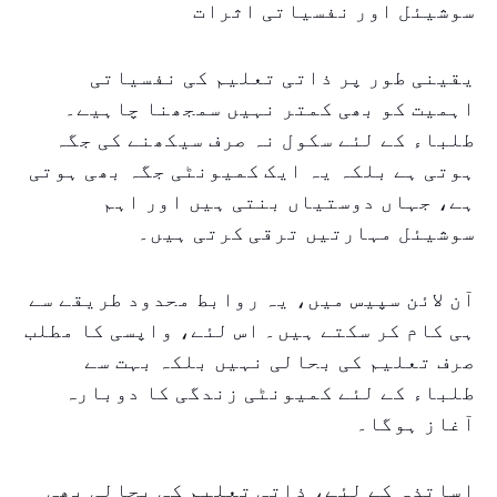
سوشیئل اور نفسیاتی اثرات
یقینی طور پر ذاتی تعلیم کی نفسیاتی
اہمیت کو بھی کمتر نہیں سمجھنا چاہیے۔
طلباء کے لئے سکول نہ صرف سیکھنے کی جگہ
ہوتی ہے بلکہ یہ ایک کمیونٹی جگہ بھی ہوتی
ہے، جہاں دوستیاں بنتی ہیں اور اہم
سوشیئل مہارتیں ترقی کرتی ہیں۔
آن لائن سپیس میں، یہ روابط محدود طریقے سے
ہی کام کر سکتے ہیں۔ اس لئے، واپسی کا مطلب
صرف تعلیم کی بحالی نہیں بلکہ بہت سے
طلباء کے لئے کمیونٹی زندگی کا دوبارہ
آغاز ہوگا۔
اساتذہ کے لئے، ذاتی تعلیم کی بحالی بھی