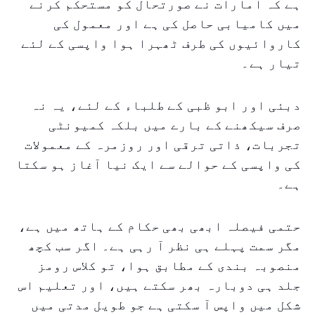
ہے کہ امارات نے صورتحال کو مستحکم کرنے
میں کامیابی حاصل کی ہے اور معمول کی
کاروائیوں کی طرف ٹھہرا ہوا واپسی کے لئے
تیار ہے۔
دبئی اور ابو ظبی کے طلباء کے لئے، یہ نہ
صرف سیکھنے کے بارے میں بلکہ کمیونٹی
تجربات، ذاتی ترقی اور روزمرہ کے معمولات
کی واپسی کے حوالے سے ایک نیا آغاز ہو سکتا
ہے۔
حتمی فیصلہ ابھی بھی حکام کے ہاتھ میں ہے،
مگر سمت پہلے ہی نظر آ رہی ہے۔ اگر سب کچھ
منصوبہ بندی کے مطابق ہوا، تو کلاس رومز
جلد ہی دوبارہ بھر سکتے ہیں، اور تعلیم اس
شکل میں واپس آ سکتی ہے جو طویل مدتی میں