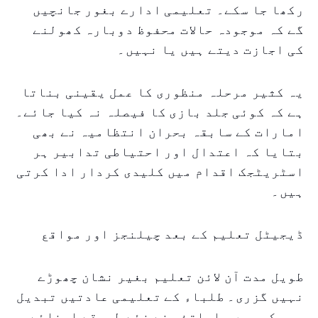
رکھا جا سکے۔ تعلیمی ادارے بغور جانچیں
گے کہ موجودہ حالات محفوظ دوبارہ کھولنے
کی اجازت دیتے ہیں یا نہیں۔
یہ کثیر مرحلہ منظوری کا عمل یقینی بناتا
ہے کہ کوئی جلد بازی کا فیصلہ نہ کیا جائے۔
امارات کے سابقہ بحران انتظامیہ نے بھی
بتایا کہ اعتدال اور احتیاطی تدابیر ہر
اسٹریٹجک اقدام میں کلیدی کردار ادا کرتی
ہیں۔
ڈیجیٹل تعلیم کے بعد چیلنجز اور مواقع
طویل مدت آن لائن تعلیم بغیر نشان چھوڑے
نہیں گزری۔ طلباء کے تعلیمی عادتیں تبدیل
ہو چکی ہیں، اساتذہ نے نئے طریقے اپنائے