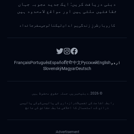
دبئی دریافت کریں: ایک جدید عجوبہ جہاں
ثقافتیں ملتی ہیں اور مواقع لامحدود ہیں
کاروبار
طرزِ زندگی
یو اے ای
ٹیکنالوجی
سفر
جائداد
اردو
English
Русский
中文
हिंदी
Español
Português
Français
Slovenský
Magyar
Deutsch
©
2026
.دبئیخبریں. جملہ حقوق محفوظ ہیں
رابطہ
اشاعت کی تفصیلات
رازداری کی پالیسی
کوکی پالیسی
ذرائع کے استعمال کا اخلاقی ضابطہ
حقائق کی جانچ
Advertisement: