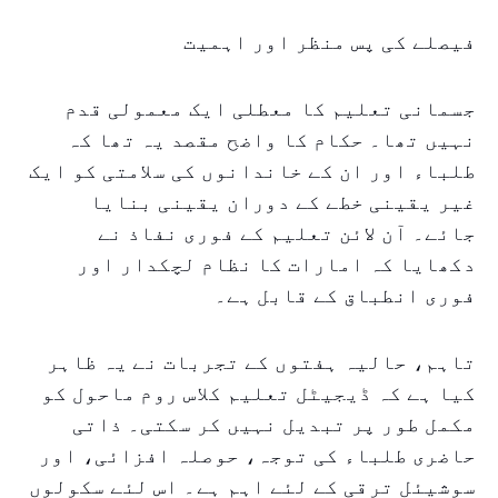
فیصلے کی پس منظر اور اہمیت
جسمانی تعلیم کا معطلی ایک معمولی قدم
نہیں تھا۔ حکام کا واضح مقصد یہ تھا کہ
طلباء اور ان کے خاندانوں کی سلامتی کو ایک
غیر یقینی خطے کے دوران یقینی بنایا
جائے۔ آن لائن تعلیم کے فوری نفاذ نے
دکھایا کہ امارات کا نظام لچکدار اور
فوری انطباق کے قابل ہے۔
تاہم، حالیہ ہفتوں کے تجربات نے یہ ظاہر
کیا ہے کہ ڈیجیٹل تعلیم کلاس روم ماحول کو
مکمل طور پر تبدیل نہیں کر سکتی۔ ذاتی
حاضری طلباء کی توجہ، حوصلہ افزائی، اور
سوشیئل ترقی کے لئے اہم ہے۔ اس لئے سکولوں