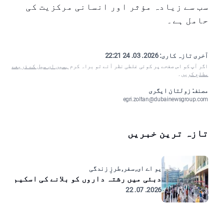
سب سے زیادہ مؤثر اور انسانی مرکزیت کی
حامل ہے۔
آخری تازہ کاری:
2026. 03. 24 22:21
اگر آپ کو اس صفحے پر کوئی غلطی نظر آئے تو براہ کرم
ہمیں ای میل کے ذریعے
مطلع کریں
۔
مصنف: زولتان ایگری
egri.zoltan@dubainewsgroup.com
تازہ ترین خبریں
یو اے ای, سفر, طرزِ زندگی
دبئی میں رشتہ داروں کو بلانے کی اسکیم
2026. 07. 22