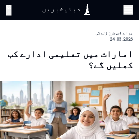
دبئیخبریں
تلاش
یو اے ای, طرزِ زندگی
2026. 03. 24
امارات میں تعلیمی ادارے کب
کھلیں گے؟