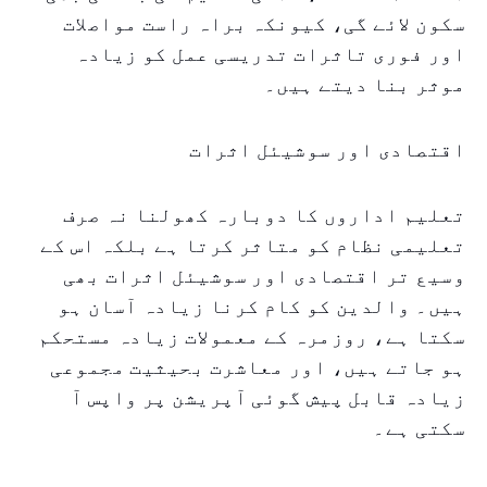
سکون لائے گی، کیونکہ براہ راست مواصلات
اور فوری تاثرات تدریسی عمل کو زیادہ
موثر بنا دیتے ہیں۔
اقتصادی اور سوشیئل اثرات
تعلیم اداروں کا دوبارہ کھولنا نہ صرف
تعلیمی نظام کو متاثر کرتا ہے بلکہ اس کے
وسیع تر اقتصادی اور سوشیئل اثرات بھی
ہیں۔ والدین کو کام کرنا زیادہ آسان ہو
سکتا ہے، روزمرہ کے معمولات زیادہ مستحکم
ہو جاتے ہیں، اور معاشرت بحیثیت مجموعی
زیادہ قابل پیش گوئی آپریشن پر واپس آ
سکتی ہے۔