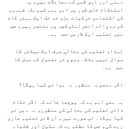
دبئی اور ابو ظبی کے معاملات میں، یہ
استحکام خاص طور پر اہم ہے، کیونکہ شہروں
کی اقتصادی حرکیات بڑی حد تک ایک بہتر کام
کرنے والے انفراسٹرکچر پر منحصر ہیں، جس
میں تعلیم ایک لازمی حصہ ہے۔
لہذا، تعلیم کی بحالی صرف ایک سیکٹر کا
سوال نہیں بلکہ وسیع تر معمول کے عمل کا
حصہ ہے۔
اگر منصوبہ منظور نہ ہوا تو کیا ہوگا؟
یہ بھی اہم ہے کہ پوچھا جائے کہ اگر حکام
ذاتی تعلیم کی بحالی کی منظوری نہ دیں تو
کیا ہوگا۔ اس صورت میں، آن لائن تعلیم جاری
رہے گی، جس کا مطلب ہے کہ سکول اور طلباء