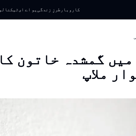
کاروبار
طرزِ زندگی
یو اے ای
ٹیکنالو
ی
میں گمشدہ خاتون کا
ار ملاپ