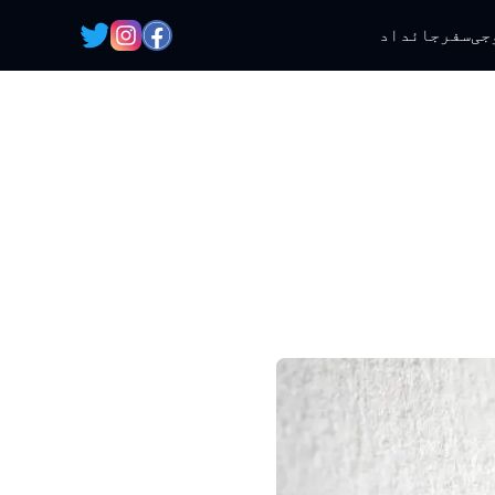
جی
سفر
جائداد