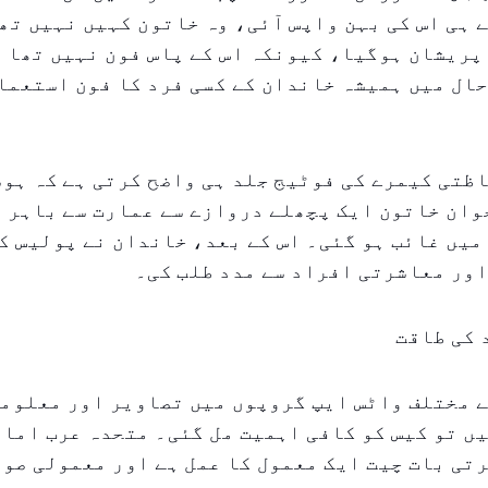
 ہی اس کی بہن واپس آئی، وہ خاتون کہیں نہیں تھ
پریشان ہوگیا، کیونکہ اس کے پاس فون نہیں تھا ا
ال میں ہمیشہ خاندان کے کسی فرد کا فون استعما
ظتی کیمرے کی فوٹیج جلد ہی واضح کرتی ہے کہ ہوس
وان خاتون ایک پچھلے دروازے سے عمارت سے باہر ن
 میں غائب ہو گئی۔ اس کے بعد، خاندان نے پولیس کو
ور معاشرتی افراد سے مدد طلب کی۔
 کی طاقت
ے مختلف واٹس ایپ گروپوں میں تصاویر اور معلوم
ں تو کیس کو کافی اہمیت مل گئی۔ متحدہ عرب امار
تی بات چیت ایک معمول کا عمل ہے اور معمولی صو