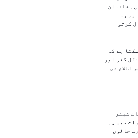
ی۔ خاندان
ور وہ
ل کرتی
کتا ہے کہ
کل گئی اور
 اطلاع دی
ات شیئر
ات میں یہ
رت حالوں