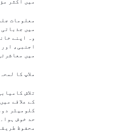
میں اکثر مؤث
معلومات جلد 
میں جذباتی ہ
وہ اپنے خان
اجنبی، اور د
میں معاشرتی
ملاپ کا لمحہ
تلاش کامیابی
کلومیٹر دور 
حد خوش ہوا۔ 
محفوظ طریقے 