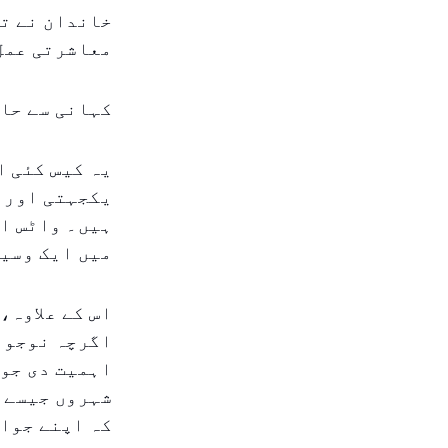
خاندان نے تم
معاشرتی عمل 
کہانی سے حاص
یہ کیس کئی ا
یکجہتی اور آ
ہیں۔ واٹس ای
میں ایک وسیع
اس کے علاوہ،
اگرچہ نوجوان
اہمیت دی جو 
شہروں جیسے ش
کہ اپنے جوان