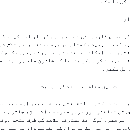
کی جا سکے۔
ار
ی جلدی کارروائی نے بھی اہم کردار ادا کیا۔ گم
ر لمحہ اہمیت رکھتا ہے، جیسے جتنی جلدی تلاش شر
تیجہ کے امکانات اتنے زیادہ ہوتے ہیں۔ حکام کی
ے اس بات کو ممکن بنایا کہ خاتون جلد ہی اپنے خ
 مل سکیں۔
مارات میں معاشرتی مدد کی اہمیت
ارات کے کثیر الثقافتی معاشرے میں ایسے معاملا
تی ثقافتی اور قومی حدود سے آگے بڑھ جاتی ہے۔ 
ابو ظبی، لوگ ایک مشترکہ مقصد کی طرف متحد ہونے
ص طور پر جب ایک نوجوان کی حفاظت داؤ پر لگی ہو