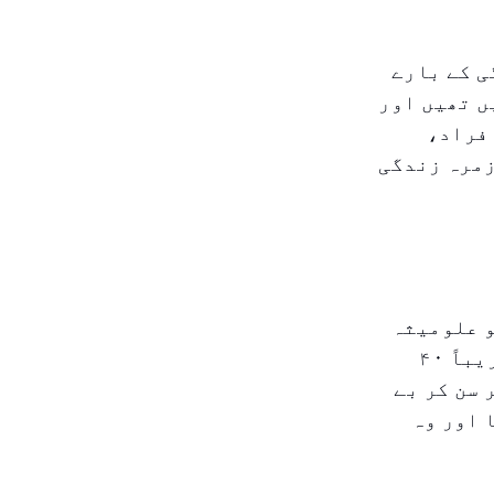
ی کے بارے
ں تھیں اور
افراد،
زمرہ زندگی
و علومیثہ
کے علاقے میں پہچان لیا، جو اس کی آخری نظر آنے کی جگہ سے تقریباً ۴۰
 سن کر بے
 اور وہ