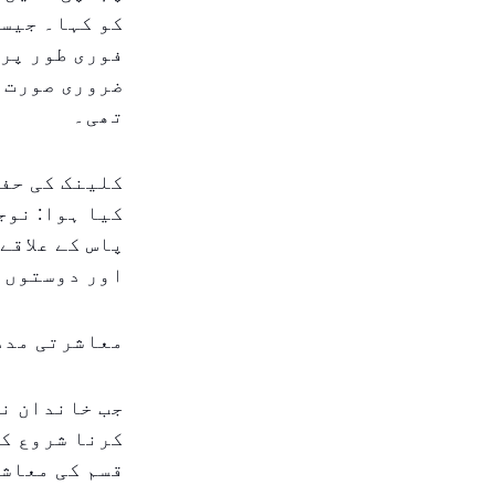
کو کہا۔ جیسے
فوری طور پر 
ضروری صورت ح
تھی۔
کلینک کی حفا
کیا ہوا: نوج
پاس کے علاقے
اور دوستوں ا
معاشرتی مدد
جب خاندان ن
کرنا شروع کی
قسم کی معاشر