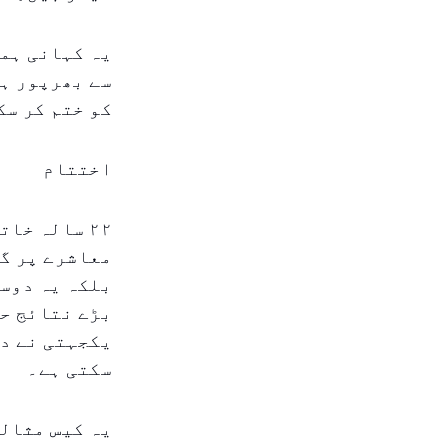
یہ کہانی ہمی
سے بھرپور ہے
کو ختم کر سک
اختتام
۲۲ سالہ خا
معاشرے پر گہ
بلکہ یہ دوسر
بڑے نتائج حا
یکجہتی نے دک
سکتی ہے۔
یہ کیس مثالی