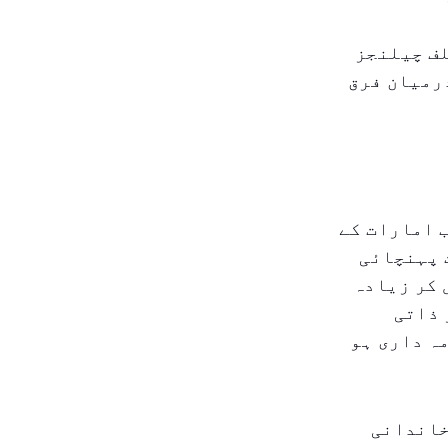
لف چیلنجز
رمیان فرق
ب امارات کے
 پہنچائی
 کر زیادہ
 ذاتی
ہ داری ہو
خاندانی