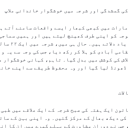
ی گمشدگی اور شرجہ میں خوشگوار خاندانی ملاپ
ارات میں کبھی کبھار ایسے واقعات سامنے آتے ہ
جہ کو اپنی طرف کھینچ لیتے ہیں اور ہمیں سماجی 
کی اہمیت کا یاد دلا
امی آبادی کو ہلا کر رکھ دیا، جس کی وجہ سے یہ و
اش کی کوشش میں بدل گیا۔ تاہم، کہانی خوشگوار م
ڈھونڈ لیا گیا اور وہ محفوظ طریقے سے اپنے خاند
لات
تون ایک ہفتہ کی صبح شرجہ کے ایک علاقے میں طبی 
کی دیکھ بھال کے مرکز گئیں۔ وہ اپنی بہن کے سات
جس نے دوران مشاورت کے پہلے کمرے میں ان کا ان