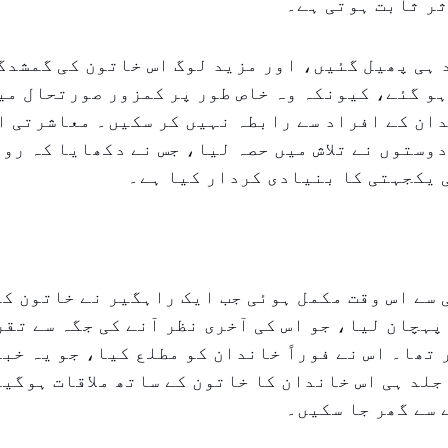
ر ثابت ہوتی ہے۔
ہی پھیل گئیں، اور مزید لوگ اس خاتون کی گمشدگ
و گئے، کیونکہ وہ خاص طور پر کمزور صورتحال می
دان کے افراد سے رابطہ نہیں کر سکیں۔ معاشرتی 
وستوں نے تلاش میں حصہ لیا، جس نے دکھایا کہ رو
 یکجہتی کا بنیادی کردار کیا ہے۔
 سے اس وقت مکمل ہوئی جب ایک راہگیر نے خاتون ک
تھا۔ اس نے فوراً خاندان کو مطلع کیا، جو یہ خبر
جلد ہی اس خاندان کا خاتون کے ساتھ ملاقات ہوگیا
سے گھر جا سکیں۔