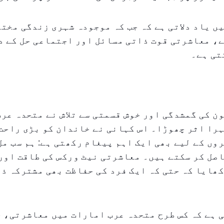
ں یاد دلاتی ہے کہ جب کہ موجودہ شہری زندگی مخت
، معاشرتی قوت ذاتی مسائل اور اجتماعی حل کے د
تی ہے۔
تون کی گمشدگی اور خوش قسمتی سے تلاش نے متحدہ عر
را اثر چھوڑا۔ اس کہانی نے خاندان کو بڑی راحت
وں کے لیے بھی ایک اہم پیغام رکھتی ہے: ہم سب مل
صل کر سکتے ہیں۔ معاشرتی نیٹ ورکس کی طاقت اور
ھایا کہ حتی کہ ایک فرد کی حفاظت بھی مشترکہ ذم
 ہے کہ کس طرح متحدہ عرب امارات میں معاشرتی، 