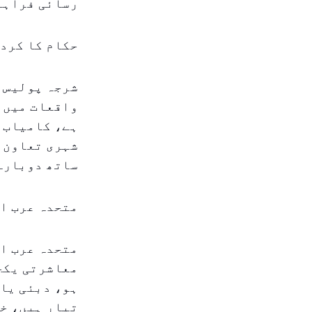
رسائی فراہم 
حکام کا کرد
شرجہ پولیس ک
واقعات میں ہ
ہے، کامیاب ن
شہری تعاون ن
ساتھ دوبارہ
متحدہ عرب ا
متحدہ عرب ام
معاشرتی یکجہ
ہو، دبئی یا 
تیار ہیں، خا