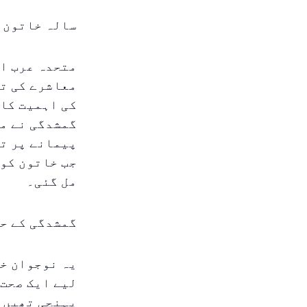
سالہ خاتون ک
متحدہ عرب ام
معاشرے کی تو
گمشدگی نے مق
پیمانے پر تل
جب خاتون کو 
مل گئی۔
گمشدگی کے حا
یہ نوجوان خا
لیے ایک صحت 
پہنچی تھیں، 