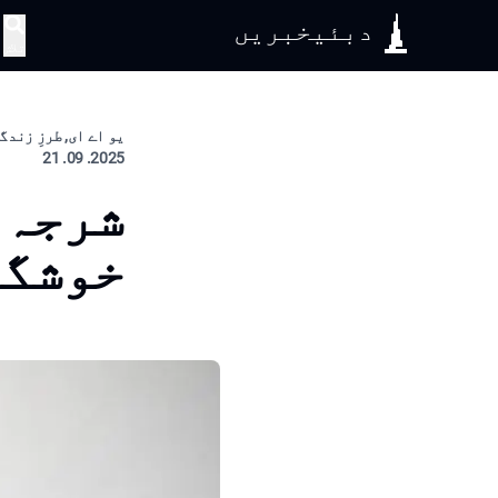
دبئیخبریں
تلاش
یو اے ای, طرزِ زندگ
2025. 09. 21
شرجہ 
خوشگو