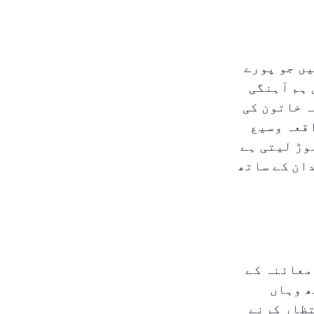
یں جو پورے
ہم آہنگی
تے ہیں۔ حال ہی میں، شرجہ میں ایک ۲۲ سالہ خاتون کی
اقعہ وسیع
وڑ لیتی ہے
ان کے ساتھ
معائنہ کے
ھ وہاں
تظار کرنے