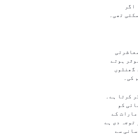
 اگر
سکتی تھی۔
معاشرتی
موثر ہوتے
 گھنٹوں
 کی۔
ر کرتا ہے۔
ائی کو
مارات کے
توجہ دی ہے
سانی سے